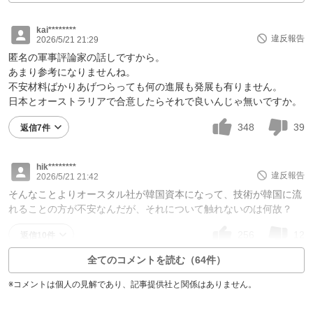
kai********
違反報告
2026/5/21 21:29
匿名の軍事評論家の話しですから。
あまり参考になりませんね。
不安材料ばかりあげつらっても何の進展も発展も有りません。
日本とオーストラリアで合意したらそれで良いんじゃ無いですか。
348
39
返信7件
hik********
違反報告
2026/5/21 21:42
そんなことよりオースタル社が韓国資本になって、技術が韓国に流
れることの方が不安なんだが、それについて触れないのは何故？
256
12
返信10件
全てのコメントを読む（64件）
※コメントは個人の見解であり、記事提供社と関係はありません。