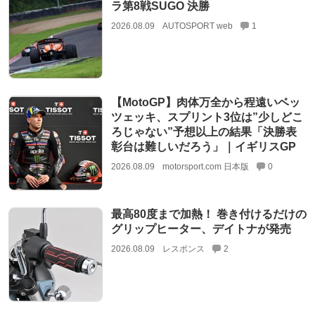
ラ第8戦SUGO 決勝
2026.08.09
AUTOSPORT web
1
【MotoGP】肉体万全から程遠いベッ
ツェッキ、スプリント3位は”少しどこ
ろじゃない”予想以上の結果「決勝表
彰台は難しいだろう」｜イギリスGP
2026.08.09
motorsport.com 日本版
0
最高80度まで加熱！ 巻き付けるだけの
グリップヒーター、デイトナが発売
2026.08.09
レスポンス
2