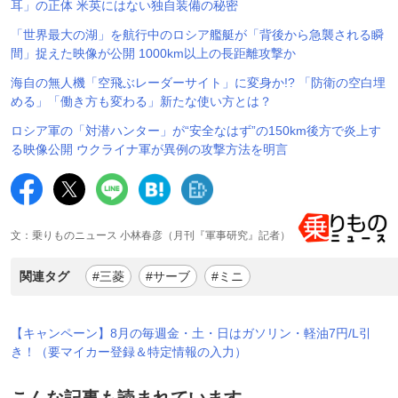
耳」の正体 米英にはない独自装備の秘密
「世界最大の湖」を航行中のロシア艦艇が「背後から急襲される瞬
間」捉えた映像が公開 1000km以上の長距離攻撃か
海自の無人機「空飛ぶレーダーサイト」に変身か!? 「防衛の空白埋
める」「働き方も変わる」新たな使い方とは？
ロシア軍の「対潜ハンター」が“安全なはず”の150km後方で炎上す
る映像公開 ウクライナ軍が異例の攻撃方法を明言
文：乗りものニュース 小林春彦（月刊『軍事研究』記者）
関連タグ
#三菱
#サーブ
#ミニ
【キャンペーン】8月の毎週金・土・日はガソリン・軽油7円/L引
き！（要マイカー登録＆特定情報の入力）
こんな記事も読まれています