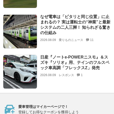
なぜ電車は「ピタリと同じ位置」に止
まれるの？ 実は運転士の“神業”と最新
システムの二人三脚！ 知られざる驚き
の仕組み
2026.08.09
乗りものニュース
11
日産『ノートe-POWERニスモ』＆ス
ズキ『ソリオ』用、テインのフルスペ
ック車高調「フレックスZ」発売
2026.08.09
レスポンス
1
愛車管理はマイカーページで！
登録してお得なクーポンを獲得しよう