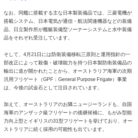
なお、同艦に搭載する主な日本製装備品では、三菱電機が
搭載システム、日本電気が通信・航法関連機器などの装備
品、日立製作所が艦艇装備型ソーナーシステムと水中装備
品をそれぞれ受注しています。
そして、4月21日には防衛装備移転三原則と運用指針の一
部改正によって殺傷・破壊能力を持つ日本製防衛装備品の
輸出に道が開かれたことから、オーストラリア海軍の次期
汎用フリゲート（GPF：General Purpose Frigate）事業
は、今後の試金石として注目されています。
加えて、オーストラリアのお隣ニュージーランドも、自国
海軍のアンザック級フリゲートの後継候補に、もがみ型能
力向上型とイギリスの31型フリゲートを挙げており、オー
ストラリアに続く採用の可能性も出ています。