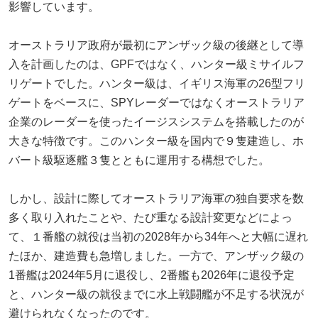
影響しています。
オーストラリア政府が最初にアンザック級の後継として導
入を計画したのは、GPFではなく、ハンター級ミサイルフ
リゲートでした。ハンター級は、イギリス海軍の26型フリ
ゲートをベースに、SPYレーダーではなくオーストラリア
企業のレーダーを使ったイージスシステムを搭載したのが
大きな特徴です。このハンター級を国内で９隻建造し、ホ
バート級駆逐艦３隻とともに運用する構想でした。
しかし、設計に際してオーストラリア海軍の独自要求を数
多く取り入れたことや、たび重なる設計変更などによっ
て、１番艦の就役は当初の2028年から34年へと大幅に遅れ
たほか、建造費も急増しました。一方で、アンザック級の
1番艦は2024年5月に退役し、2番艦も2026年に退役予定
と、ハンター級の就役までに水上戦闘艦が不足する状況が
避けられなくなったのです。