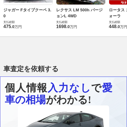
ジャガー Fタイプクーペ 3.
レクサス LM 500h バージ
ロータス 
0
ョンL 4WD
ォーラ
支払総額
支払総額
支払総額
475
1698
448
.
0
.
0
.
0
万円
万円
万
車査定を依頼する
個人情報
入力なし
で
愛
車の相場
がわかる!