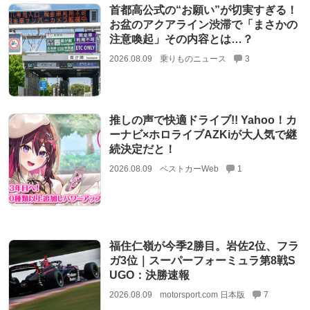
首都高公式の“お願い”が切実すぎる！
お盆のアクアライン渋滞で「まさかの
注意喚起」その内容とは…？
2026.08.09
乗りものニュース
3
推しの声で快適ドライブ!! Yahoo！カ
ーナビ×ホロライブAZKiが大人気で継
続決定だと！
2026.08.09
ベストカーWeb
1
福住仁嶺が今季2勝目。岩佐2位、フラ
ガ3位｜スーパーフォーミュラ第8戦S
UGO：決勝速報
2026.08.09
motorsport.com 日本版
7