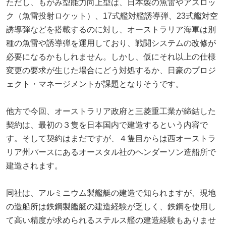
ただし、もがみ型能力向上型は、日本製の魚雷やアスロッ
ク（魚雷投射ロケット）、17式艦対艦誘導弾、23式艦対空
誘導弾などを搭載するのに対し、オーストラリア海軍は別
種の魚雷や誘導弾を運用しており、戦闘システムの改修が
必要になるかもしれません。しかし、仮にそれ以上の仕様
変更の要求が生じた場合にどう対処するか、日豪のプロジ
ェクト・マネージメントが課題となりそうです。
他方で今回、オーストラリア政府と三菱重工業が締結した
契約は、最初の３隻を日本国内で建造するという内容で
す。そして契約はまだですが、４隻目からは西オーストラ
リア州パースにあるオースタル社のヘンダーソン造船所で
建造されます。
同社は、アルミニウム製艦艇の建造で知られますが、現地
の造船所は鉄鋼製艦艇の建造経験が乏しく、鉄鋼を使用し
て高い精度が求められるステルス艦の建造経験もありませ