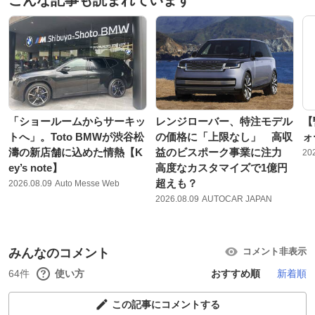
「ショールームからサーキッ
レンジローバー、特注モデル
【
トへ」。Toto BMWが渋谷松
の価格に「上限なし」 高収
ォ
濤の新店舗に込めた情熱【K
益のビスポーク事業に注力
20
ey’s note】
高度なカスタマイズで1億円
超えも？
2026.08.09
Auto Messe Web
2026.08.09
AUTOCAR JAPAN
みんなのコメント
コメント非表示
64件
使い方
おすすめ順
新着順
この記事にコメントする