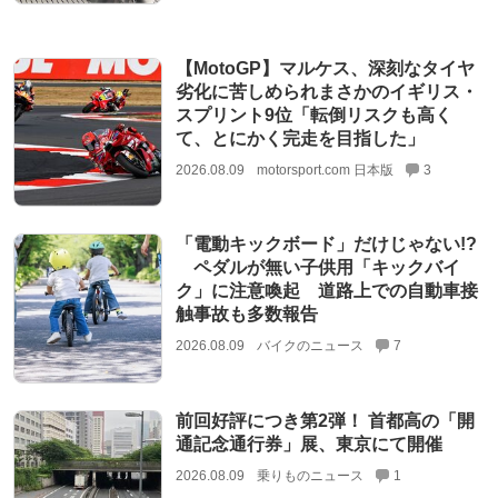
【MotoGP】マルケス、深刻なタイヤ
劣化に苦しめられまさかのイギリス・
スプリント9位「転倒リスクも高く
て、とにかく完走を目指した」
2026.08.09
motorsport.com 日本版
3
「電動キックボード」だけじゃない!?
ペダルが無い子供用「キックバイ
ク」に注意喚起 道路上での自動車接
触事故も多数報告
2026.08.09
バイクのニュース
7
前回好評につき第2弾！ 首都高の「開
通記念通行券」展、東京にて開催
2026.08.09
乗りものニュース
1