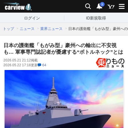
carview!
検索
通知
i
ログイン
ID新規取得
トップ
ニュース
業界ニュース
日本の護衛艦「もがみ型」豪州への
日本の護衛艦「もがみ型」豪州への輸出に不安視
も… 軍事専門誌記者が憂慮する“ボトルネック”とは
2026.05.21 21:12
掲載
2026.05.22 17:18
更新
64