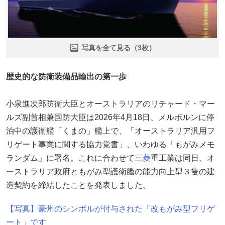
写真を全て見る（3枚）
歴史的な防衛装備品輸出の第一歩
小泉進次郎防衛大臣とオーストラリアのリチャード・マー
ルズ副首相兼国防大臣は2026年4月18日、メルボルンに停
泊中の護衛艦「くまの」艦上で、「オーストラリア汎用フ
リゲート事業に関する協力覚書」、いわゆる「もがみメモ
ランダム」に署名。これに合わせて
三菱
重工業は同日、オ
ーストラリア政府ともがみ型護衛艦の能力向上型３隻の建
造契約を締結したことを発表しました。
【写真】豪州のシンボルが付与された「改もがみ型フリゲ
ート」です