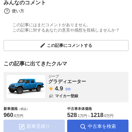
みんなのコメント
使い方
この記事にはまだコメントがありません。
この記事に対するあなたの意見や感想を投稿しませんか？
この記事にコメントする
この記事に出てきたクルマ
ジープ
グラディエーター
4.
9
9件
マイカー登録
新車価格
中古車本体価格
（税込）
960
528
1218
.
0万円
.
1万円
～
.
0万円
新車見積り
中古車を検索