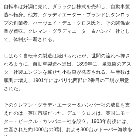
自転車は好調に売れ、ダラックは株式を売却し、自動車製
造へ転身。他方、グラディエーター・ブランドはダンロッ
プの創業者、ハーヴェイ・デュ・クロス氏と、その関係企
業が買収。クレマン・グラディエーター＆ハンバー社とし
て、体制が一新される。
しばらく自転車の製造は続けられたが、世間の流れへ押さ
れるように、自動車製造へ進出。1899年に、単気筒のアス
ター社製エンジンを載せた小型車が発表される。生産数は
順調に増え、1901年にはパリ北西部に2番目の工場が用意
された。
そのクレマン・グラディエーター＆ハンバー社の成長を支
えたのは、英国市場だった。デュ・クロスは、英国にモー
ター・ビークル・カンパニー社を設立。1903年前後には、
生産された約1000台の8割、およそ800台がドーバー海峡を