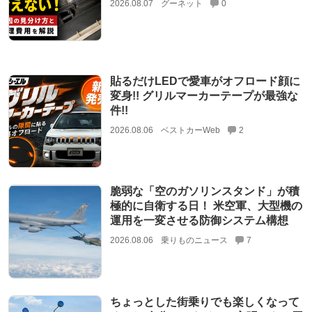
2026.08.07
グーネット
0
貼るだけLEDで愛車がオフロード顔に
変身!! グリルマーカーテープが最強な
件!!
2026.08.06
ベストカーWeb
2
脆弱な「空のガソリンスタンド」が積
極的に自衛する日！ 米空軍、大型機の
運用を一変させる防御システム構想
2026.08.06
乗りものニュース
7
ちょっとした街乗りでも楽しくなって