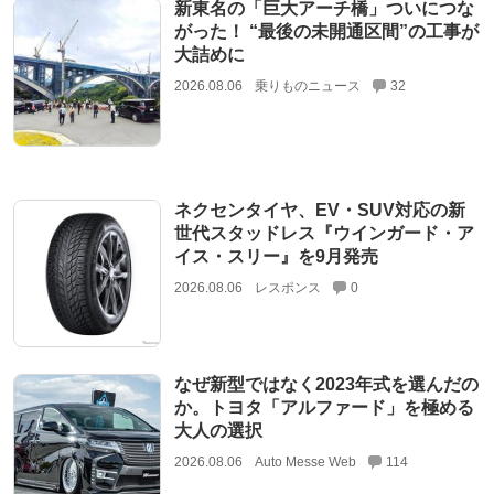
新東名の「巨大アーチ橋」ついにつな
がった！ “最後の未開通区間”の工事が
大詰めに
2026.08.06
乗りものニュース
32
ネクセンタイヤ、EV・SUV対応の新
世代スタッドレス『ウインガード・ア
イス・スリー』を9月発売
2026.08.06
レスポンス
0
なぜ新型ではなく2023年式を選んだの
か。トヨタ「アルファード」を極める
大人の選択
2026.08.06
Auto Messe Web
114