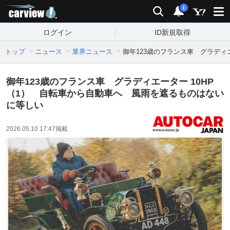
carview!
検索
通知
i
ログイン
ID新規取得
トップ
ニュース
業界ニュース
御年123歳のフランス車 グラディ
御年123歳のフランス車 グラディエーター 10HP
（1） 自転車から自動車へ 風雨を遮るものはない
に等しい
2026.05.10 17:47
掲載