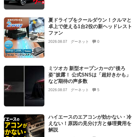
夏ドライブをクールダウン！クルマと
卓上で使える1台2役の新ヘッドレスト
ファン
2026.08.07
グーネット
0
ミツオカ 新型オープンカーの“後ろ
姿”披露！ 公式SNSは「超好きかも」
など期待の声多数
2026.08.07
グーネット
5
ハイエースのエアコンが効かない・冷
えない！原因の見分け方と修理費用を
解説