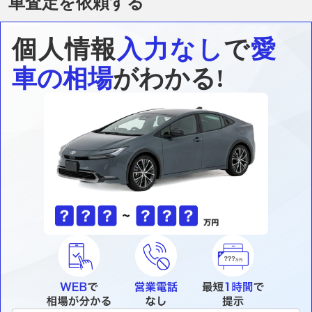
車査定を依頼する
個人情報
入力なし
で
愛
車の相場
がわかる!