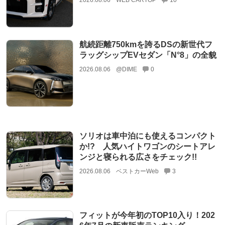
2026.08.06
WEB CARTOP
10
航続距離750kmを誇るDSの新世代フ
ラッグシップEVセダン「N°8」の全貌
2026.08.06
@DIME
0
ソリオは車中泊にも使えるコンパクト
か!? 人気ハイトワゴンのシートアレ
ンジと寝られる広さをチェック!!
2026.08.06
ベストカーWeb
3
フィットが今年初のTOP10入り！202