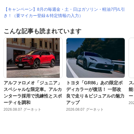
【キャンペーン】8月の毎週金・土・日はガソリン・軽油7円/L引
き！（要マイカー登録＆特定情報の入力）
こんな記事も読まれています
アルファロメオ「ジュニア」
トヨタ「GR86」あの限定ボ
ス
スペシャルな限定車。アルカ
ディカラーが復活！ 一部改
能
ンターラ採用で洗練性とスポ
良で走り＆ビジュアルの魅力
ー
ーティを調和
アップ
20
2026.08.07
グーネット
2026.08.07
グーネット