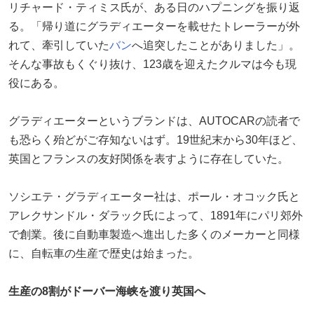
リチャード・ティミス氏が、ある日のハプニングを振り返
る。「帰り道にグラディエーターを載せたトレーラーが外
れて、牽引していた
バン
へ追突したことがありました」。
そんな事故もくぐり抜け、123歳を迎えたクルマは今も現
役にある。
グラディエーターというブランドは、AUTOCARの読者で
も恐らく殆どがご存知ないはず。19世紀末から30年ほど、
英国とフランスの友好関係を表すように存在していた。
ソシエテ・グラディエーター社は、ポール・オコック氏と
アレクサンドル・ダラック氏によって、1891年にパリ郊外
で創業。後に自動車製造へ進出した多くのメーカーと同様
に、自転車の生産で歴史は始まった。
生産の8割がドーバー海峡を渡り英国へ