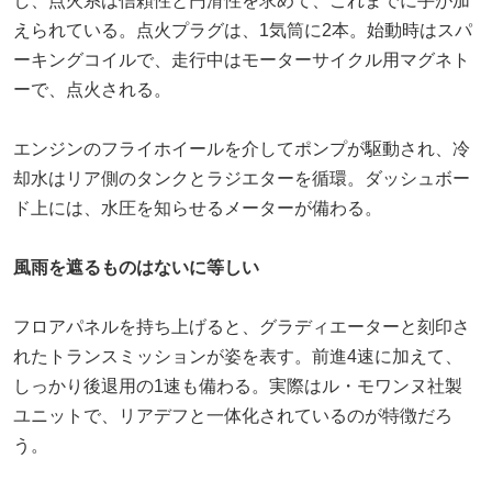
し、点火系は信頼性と円滑性を求めて、これまでに手が加
えられている。点火プラグは、1気筒に2本。始動時はスパ
ーキングコイルで、走行中はモーターサイクル用マグネト
ーで、点火される。
エンジンのフライホイールを介してポンプが駆動され、冷
却水はリア側のタンクとラジエターを循環。ダッシュボー
ド上には、水圧を知らせるメーターが備わる。
風雨を遮るものはないに等しい
フロアパネルを持ち上げると、グラディエーターと刻印さ
れたトランスミッションが姿を表す。前進4速に加えて、
しっかり後退用の1速も備わる。実際はル・モワンヌ社製
ユニットで、リアデフと一体化されているのが特徴だろ
う。