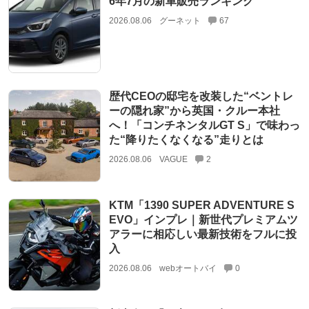
6年7月の新車販売ランキング
2026.08.06
グーネット
67
歴代CEOの邸宅を改装した“ベントレ
ーの隠れ家”から英国・クルー本社
へ！「コンチネンタルGT S」で味わっ
た“降りたくなくなる”走りとは
2026.08.06
VAGUE
2
KTM「1390 SUPER ADVENTURE S
EVO」インプレ｜新世代プレミアムツ
アラーに相応しい最新技術をフルに投
入
2026.08.06
webオートバイ
0