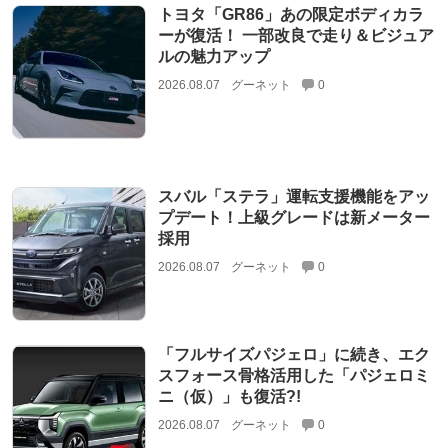
トヨタ「GR86」あの限定ボディカラ
ーが復活！ 一部改良で走り＆ビジュア
ルの魅力アップ
2026.08.07
グーネット
0
スバル「ステラ」運転支援機能をアッ
プデート！上級グレードは新メーター
採用
2026.08.07
グーネット
0
「フルサイズパジェロ」に続き、エク
スフォース骨格活用した「パジェロミ
ニ（仮）」も復活?!
2026.08.07
グーネット
0