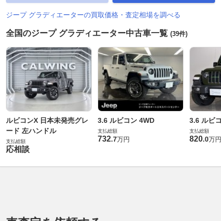
ジープ グラディエーターの買取価格・査定相場を調べる
全国のジープ グラディエーター中古車一覧
(39件)
ルビコンX 日本未発売グレ
3.6 ルビコン 4WD
3.6 ルビ
ード 左ハンドル
支払総額
支払総額
732
820
.
7
.
0
万円
万
支払総額
応相談