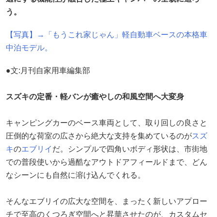
う。
【写真】→「もうこれ家じゃん」軽自動車ベースの本格車
中泊モデル。
●文:月刊自家用車編集部
スズキの定番・軽バンが癒やしの和風空間へ大変身
キャンピングカーのベース車両として、取り回しの良さと
圧倒的な荷室の広さから絶大な支持を集めているのが
スズ
キ
の
エブリイ
だ。シンプルで四角いボディ形状は、市街地
での普段使いから過酷なアウトドアフィールドまで、どん
なシーンにも自然に溶け込んでくれる。
そんなエブリイの広大な空間を、まったく新しいアプロー
チで至高のくつろぎ空間へと昇華させたのが、カスタムセ