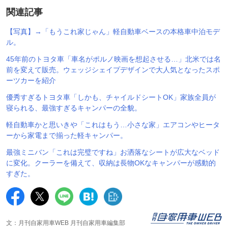
関連記事
【写真】→「もうこれ家じゃん」軽自動車ベースの本格車中泊モデ
ル。
45年前のトヨタ車「車名がポルノ映画を想起させる…」北米では名
前を変えて販売。ウェッジシェイプデザインで大人気となったスポ
ーツカーを紹介
優秀すぎるトヨタ車「しかも、チャイルドシートOK」家族全員が
寝られる、最強すぎるキャンパーの全貌。
軽自動車かと思いきや「これはもう…小さな家」エアコンやヒータ
ーから家電まで揃った軽キャンパー。
最強ミニバン「これは完璧ですね」お洒落なシートが広大なベッド
に変化。クーラーを備えて、収納は長物OKなキャンパーが感動的
すぎた。
文：月刊自家用車WEB 月刊自家用車編集部