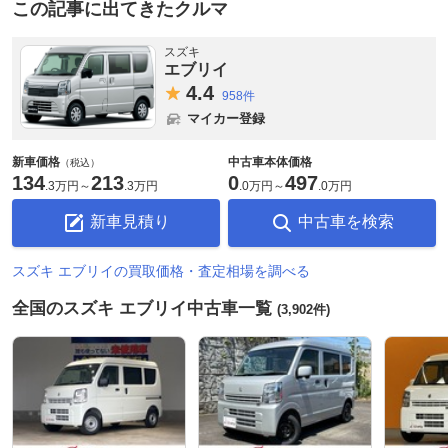
この記事に出てきたクルマ
スズキ
エブリイ
4.
4
958件
マイカー登録
新車価格
中古車本体価格
（税込）
134
213
0
497
.
3万円
～
.
3万円
.
0万円
～
.
0万円
新車見積り
中古車を検索
スズキ エブリイの買取価格・査定相場を調べる
全国のスズキ エブリイ中古車一覧
(3,902件)