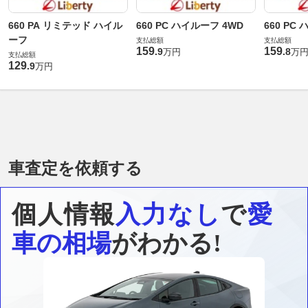
660 PA リミテッド ハイル
660 PC ハイルーフ 4WD
660 PC
ーフ
支払総額
支払総額
159
159
.
9
.
8
万円
万
支払総額
129
.
9
万円
車査定を依頼する
個人情報
入力なし
で
愛
車の相場
がわかる!