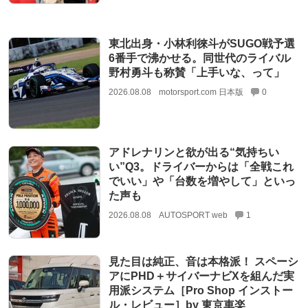
東北出身・小林利徠斗がSUGO戦予選
6番手で沸かせる。同世代のライバル
野村勇斗も称賛「上手いな、って」
2026.08.08
motorsport.com 日本版
0
アドレナリンと欲が出る“気持ちい
い”Q3。ドライバーからは「全戦これ
でいい」や「台数を増やして」といっ
た声も
2026.08.08
AUTOSPORT web
1
見た目は純正、音は本格派！ スペーシ
アにPHD＋サイバーナビXを組んだ実
用派システム［Pro Shop インストー
ル・レビュー］by 東京車楽