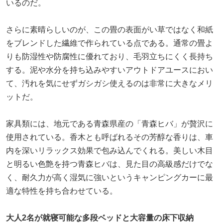
いるのだ。
さらに素晴らしいのが、この畳の表面がい草ではなく和紙
をブレンドした繊維で作られている点である。通常の畳よ
りも防湿性や防腐性に優れており、毛羽立ちにくく長持ち
する。泥や水分を持ち込みやすいアウトドアユースにおい
て、汚れを気にせずガシガシ使えるのは非常に大きなメリ
ットだ。
家具類には、地元である青森県産の「青森ヒバ」が贅沢に
使用されている。香木とも呼ばれるその芳醇な香りは、車
内を深いリラックス効果で包み込んでくれる。美しい木目
と明るい色艶を持つ青森ヒバは、見た目の高級感だけでな
く、耐久力が高く湿気に強いというキャンピングカーに最
適な特性を持ち合わせている。
大人2名が就寝可能な多段ベッドと大容量の床下収納