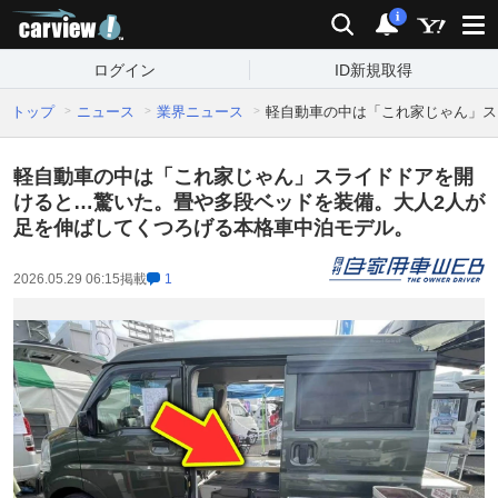
carview!
検索
通知
i
ログイン
ID新規取得
トップ
ニュース
業界ニュース
軽自動車の中は「これ家じゃん」ス
軽自動車の中は「これ家じゃん」スライドドアを開
けると…驚いた。畳や多段ベッドを装備。大人2人が
足を伸ばしてくつろげる本格車中泊モデル。
2026.05.29 06:15
掲載
1