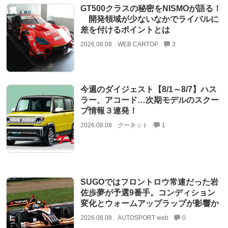
GT500クラスの秘密をNISMOが語る！
開発領域が少ないなかでライバルに
差を付けるポイントとは
2026.08.08
WEB CARTOP
3
今週のダイジェスト【8/1～8/7】ハス
ラー、アコード…次期モデルのスクー
プ情報３連発！
2026.08.08
グーネット
1
SUGOではフロントロウ常連だった岩
佐歩夢が予選9番手。コンディション
変化とウォームアップラップが影響か
2026.08.08
AUTOSPORT web
0