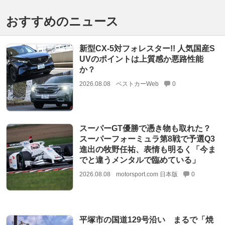
おすすめのニュース
新型CX-5対フォレスター!! 人気国産S
UVのポイントは上質感か悪路性能
か？
2026.08.08
ベストカーWeb
0
スーパーGT優勝で憑き物も取れた？
スーパーフォーミュラ第8戦で予選Q3
進出の牧野任祐、表情も明るく「今ま
でと違うメンタルで臨めている」
2026.08.08
motorsport.com 日本版
0
平塚市の国道129号沿い まるで「焼