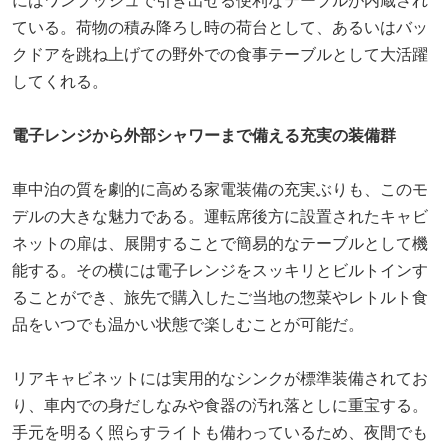
にはワンプッシュで引き出せる便利なテーブルが内蔵され
ている。荷物の積み降ろし時の荷台として、あるいはバッ
クドアを跳ね上げての野外での食事テーブルとして大活躍
してくれる。
電子レンジから外部シャワーまで備える充実の装備群
車中泊の質を劇的に高める家電装備の充実ぶりも、このモ
デルの大きな魅力である。運転席後方に設置されたキャビ
ネットの扉は、展開することで簡易的なテーブルとして機
能する。その横には電子レンジをスッキリとビルトインす
ることができ、旅先で購入したご当地の惣菜やレトルト食
品をいつでも温かい状態で楽しむことが可能だ。
リアキャビネットには実用的なシンクが標準装備されてお
り、車内での身だしなみや食器の汚れ落としに重宝する。
手元を明るく照らすライトも備わっているため、夜間でも