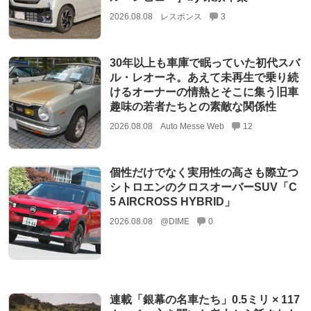
2026.08.08
レスポンス
3
30年以上も車庫で眠っていた初代スバ
ル・レオーネ。あえて未再生で乗り続
けるオーナーの情熱とそこに集う旧車
趣味の若者たちとの素敵な関係性
2026.08.08
Auto Messe Web
12
個性だけでなく実用性の高さも際立つ
シトロエンのクロスオーバーSUV「C
5 AIRCROSS HYBRID」
2026.08.08
@DIME
0
連載「銀幕の名車たち」0.5ミリ × 117