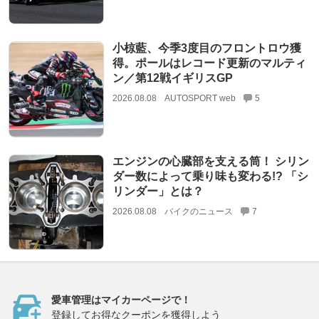
小椋藍、今季3度目のフロントロウ獲
得。ポールはレコード更新のマルティ
ン／第12戦イギリスGP
2026.08.08
AUTOSPORT web
5
エンジンの心臓部を支える筒！ シリン
ダー数によって乗り味も変わる!? 「シ
リンダー」とは？
2026.08.08
バイクのニュース
7
愛車管理はマイカーページで！
登録してお得なクーポンを獲得しよう