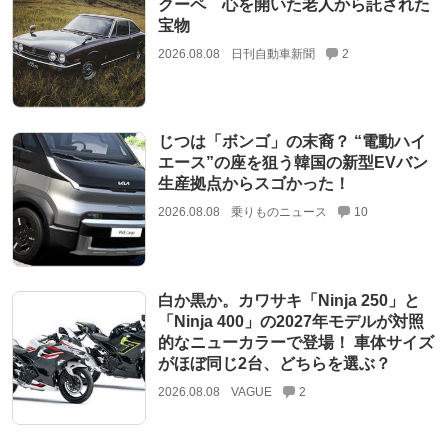
クーペ 心を開いた老人から託された
宝物
2026.08.08
日刊自動車新聞
2
じつは「ボンゴ」の末裔？ “電動ハイ
エース”の座を狙う韓国の新型EVバン
生産拠点からスゴかった！
2026.08.08
乗りものニュース
10
白か黒か。カワサキ「Ninja 250」と
「Ninja 400」の2027年モデルが対照
的なニューカラーで登場！ 車体サイズ
がほぼ同じ2台、どちらを選ぶ？
2026.08.08
VAGUE
2