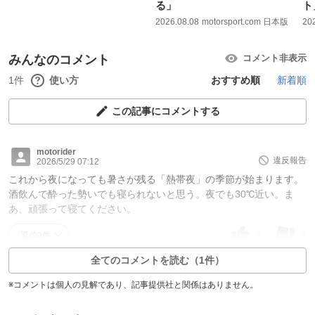
る」
ト
2026.08.08
motorsport.com 日本版
20
みんなのコメント
コメント非表示
1件
使い方
おすすめ順
新着順
この記事にコメントする
motorider
違反報告
2026/5/29 07:12
これから夜になっても暑さが残る「熱帯夜」の季節が始まります。
酒飲んで酔った勢いでも寝られないと思う。夜でも30℃近い。ま
あ、頑張って寝てください。
4
4
返信0件
全てのコメントを読む（1件）
※コメントは個人の見解であり、記事提供社と関係はありません。