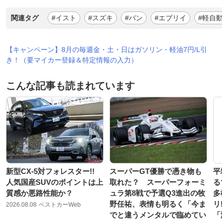
関連タグ
#イスト
#スズキ
#バン
#エブリイ
#軽自
【キャンペーン】8月の毎週金・土・日はガソリン・軽油7円/L引
き！（要マイカー登録＆特定情報の入力）
こんな記事も読まれています
新型CX-5対フォレスター!!
スーパーGT優勝で憑き物も
平
人気国産SUVのポイントは上
取れた？ スーパーフォーミ
る
質感か悪路性能か？
ュラ第8戦で予選Q3進出の牧
多
野任祐、表情も明るく「今ま
リ
2026.08.08
ベストカーWeb
でと違うメンタルで臨めてい
「