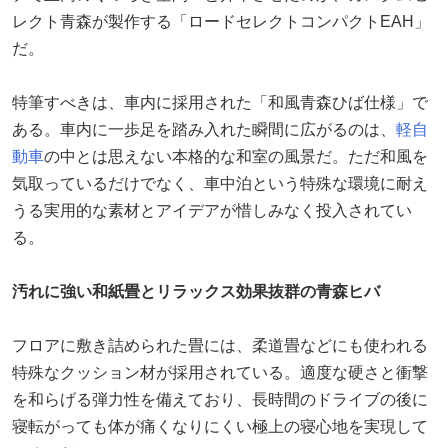
レクト青森が製作する「ロードセレクトコンパクトEAH」
だ。
特筆すべきは、車内に採用された「和風青森ひば仕様」で
ある。車内に一歩足を踏み入れた瞬間に広がるのは、
軽自
動車
の中とは思えない本格的な和室の風景だ。ただ和風を
気取っているだけでなく、車中泊という特殊な環境に耐え
うる実用的な素材とアイデアが惜しみなく投入されてい
る。
汚れに強い和紙畳とリラックス効果抜群の青森ヒバ
フロアに敷き詰められた畳には、柔道畳などにも使われる
特殊なクッション材が採用されている。適度な硬さと衝撃
を和らげる弾力性を備えており、長時間のドライブの後に
寝転がっても体が痛くなりにくい極上の寝心地を実現して