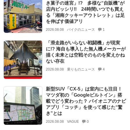
き菓子の迷宮」!? 多様な“自販機”が
店内ビッシリ!! 24時間いつでも買え
る「湘南クッキーアウトレット」は足
を伸ばす価値アリ
2026.08.08
バイクのニュース
1
「滑走路がいらない戦闘機」が現実
に!? 海自も導入した無人機メーカーが
描く未来とは空戦そのものを変えかね
ない存在
2026.08.08
乗りものニュース
4
新型SUV「CX-5」は室内にも注目！
マツダ初の「Googleビルトイン」搭
載でどう変わった？ パイオニアのナビ
アプリ「コッチ」を使って感じた“驚
き”とは
2026.08.08
VAGUE
0