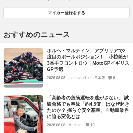
マイカー登録をする
おすすめのニュース
ホルヘ・マルティン、アプリリアで2
度目のポールポジション！ 小椋藍が
3番手フロントロウ｜MotoGPイギリス
GP予選
2026.08.08
motorsport.com 日本版
8
「高齢者の危険運転を逃がさない」 試
験合格でも事故「約4.5倍」はなぜ起き
たのか？ 揺らぐ安全基準、自動車業界
に迫る変化とは
2026.08.08
Merkmal
19