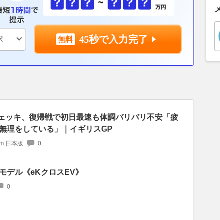
45秒で入力完了
ッツェッキ、復帰戦で初日最速も体調バリバリ不安「疲
無理をしている」｜イギリスGP
com 日本版
0
モデル《eKクロスEV》
0