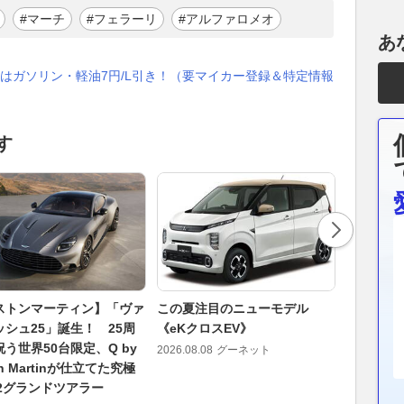
#マーチ
#フェラーリ
#アルファロメオ
あ
はガソリン・軽油7円/L引き！（要マイカー登録＆特定情報
す
ストンマーティン】「ヴァ
この夏注目のニューモデル
エアコン
ッシュ25」誕生！ 25周
《eKクロスEV》
ィ!! 都
う世界50台限定、Q by
の販売網に
2026.08.08
グーネット
on Martinが仕立てた究極
2026.08.08
12グランドツアラー