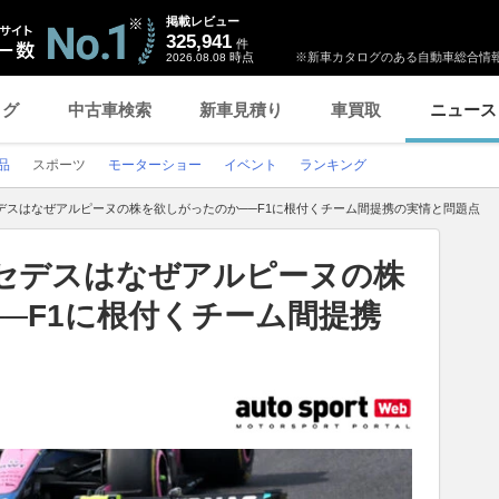
掲載レビュー
325,941
件
時点
※新車カタログのある自動車総合情報
2026.08.08
ログ
中古車検索
新車見積り
車買取
ニュース
品
スポーツ
モーターショー
イベント
ランキング
デスはなぜアルピーヌの株を欲しがったのか──F1に根付くチーム間提携の実情と問題点
ルセデスはなぜアルピーヌの株
─F1に根付くチーム間提携