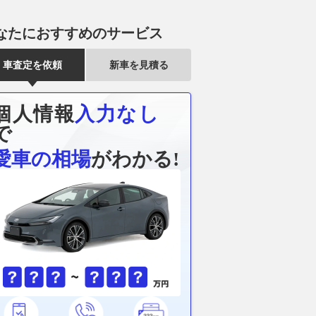
なたにおすすめのサービス
車査定を依頼
新車を見積る
個人情報
入力なし
で
愛車の相場
がわかる!
付きの3輪モビリテ
酷暑から愛車を守る！ 90系
バン特有の商
市型小型EV「リーン3」
『ノア/ヴォクシー』、40系
ョーファード
豊田通商が参加!!
『アルファード/ヴェルファイ
デス・ベンツ
ア』用ダッシュボードマット発
えるエアロ
ベストカーWeb
売
2026.08.08
Aut