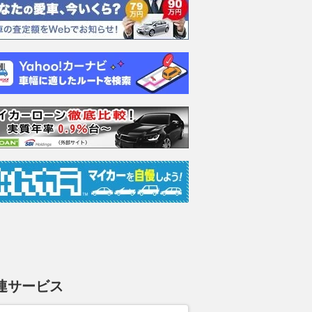
ムーヴキャン
アストンマーティン
ホンダ NSX 3.0
ロール
0 ストライプス
V8 ヴァンテージ スポ
ト ロ
支払総額
898
.
0
万円
ーツシフト
ースト(
支払総額
支払総額
589
.
905
.
0
1
万円
連サービス