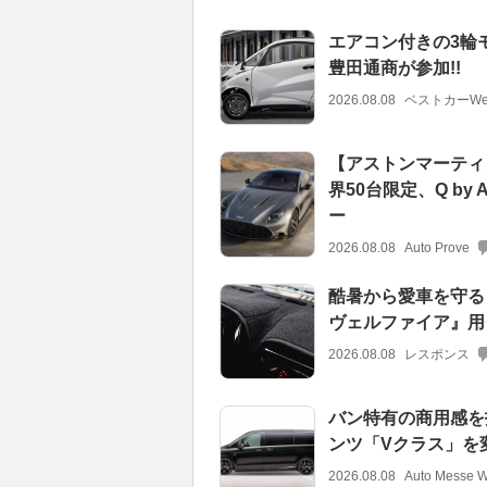
エアコン付きの3輪モ
豊田通商が参加!!
2026.08.08
ベストカーWe
【アストンマーティ
界50台限定、Q by 
ー
2026.08.08
Auto Prove
酷暑から愛車を守る！
ヴェルファイア』用
2026.08.08
レスポンス
バン特有の商用感を
ンツ「Vクラス」を
2026.08.08
Auto Messe 