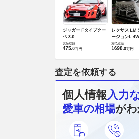
ジャガー Fタイプクー
レクサス LM 5
ペ 3.0
ージョンL 4W
支払総額
支払総額
475
.
1698
.
0
0
万円
万円
査定を依頼する
個人情報
入力
愛車の相場
がわ