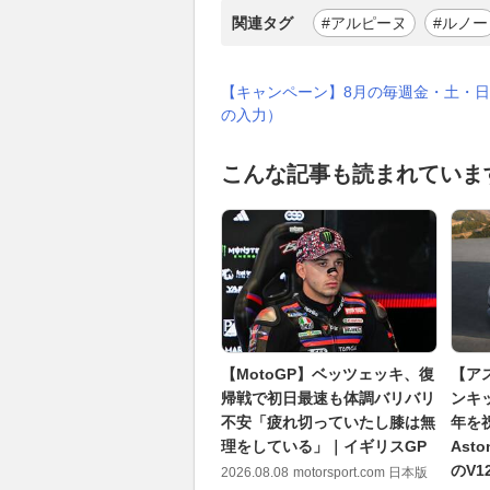
関連タグ
#アルピーヌ
#ルノー
【キャンペーン】8月の毎週金・土・日
の入力）
こんな記事も読まれていま
【MotoGP】ベッツェッキ、復
【ア
帰戦で初日最速も体調バリバリ
ンキ
不安「疲れ切っていたし膝は無
年を祝
理をしている」｜イギリスGP
Ast
のV
2026.08.08
motorsport.com 日本版