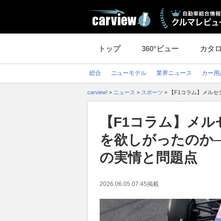
トップ
360°ビュー
カタ
総合
ニューモデル
業界ニュース
カー用
carview!
>
ニュース
>
スポーツ
>
【F1コラム】メルセ
【F1コラム】メ
を欲しがったのか─
の実情と問題点
2026.06.05 07:45
掲載