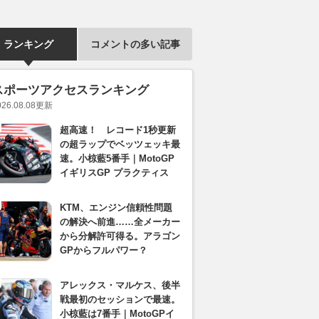
ランキング
コメントの多い記事
スポーツアクセスランキング
026.08.08
更新
超高速！ レコード1秒更新
の超ラップでベッツェッキ最
速。小椋藍5番手｜MotoGP
イギリスGP プラクティス
KTM、エンジン信頼性問題
の解決へ前進……全メーカー
から分解許可得る。アラゴン
GPからフルパワー？
アレックス・マルケス、後半
戦最初のセッションで最速。
小椋藍は7番手｜MotoGPイ