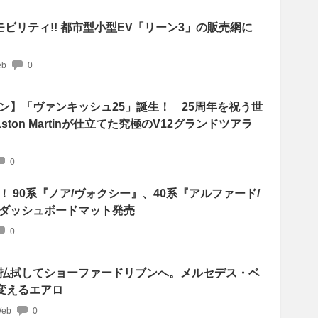
ビリティ!! 都市型小型EV「リーン3」の販売網に
b
0
ン】「ヴァンキッシュ25」誕生！ 25周年を祝う世
Aston Martinが仕立てた究極のV12グランドツアラ
0
 90系『ノア/ヴォクシー』、40系『アルファード/
ダッシュボードマット発売
0
払拭してショーファードリブンへ。メルセデス・ベ
変えるエアロ
Web
0