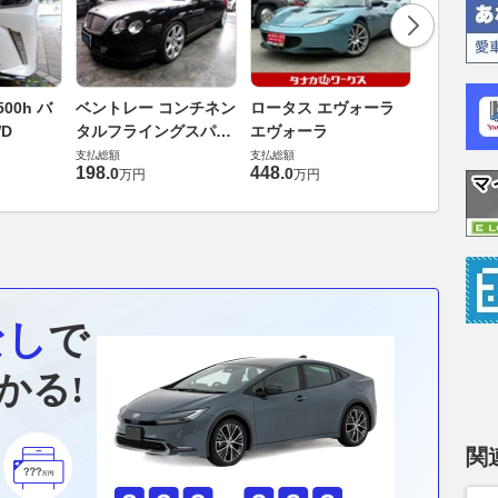
ダイハツ 
00h バ
ベントレー コンチネン
ロータス エヴォーラ
バス 66
D
タルフライングスパー
エヴォーラ
G
支払総額
6.0 4WD
支払総額
支払総額
169
.
9
万円
198
.
448
.
0
0
万円
万円
なし
で
かる!
関