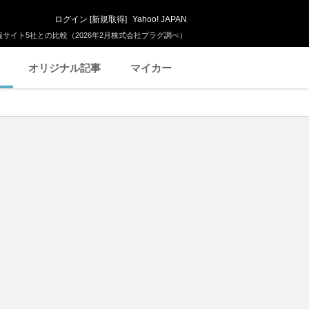
ログイン
[
新規取得
]
Yahoo! JAPAN
サイト5社との比較（2026年2月株式会社プラグ調べ）
オリジナル記事
マイカー