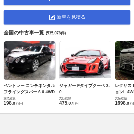
新車を見積る
全国の中古車一覧
(535,078件)
ベントレー コンチネンタル
ジャガー Fタイプクーペ 3.
レクサス L
フライングスパー 6.0 4WD
0
ョンL 4W
支払総額
支払総額
支払総額
198
475
1698
.
0
.
0
.
0
万円
万円
万