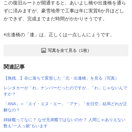
この復旧ルートが開通すると、あいよし橋や出逢橋を通ら
ずに済みますが、豪雪地帯で工事は年に実質6か月ほどし
かできず、完成までまだ時間がかかりそうです。
※出逢橋の「逢」は、正しくは一点しんにょうです。
写真を全て見る（1枚）
関連記事
【無残…】谷に落ちて変形した「元・出逢橋」を見る（写真）
レンタカーが「れ」ナンバーだったのですが…「わ」じゃないんで
すか？
「ANA」＝「エイ・エヌ・エー」「アナ」「全日空」結局どれが正
解なの？
姉妹艦ってなに？ なぜ兄弟艦ではないのか？ 人間じゃありえない
数も“一人っ娘”もいます