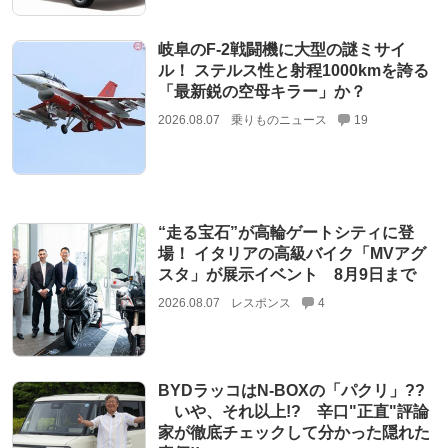
岐阜のF-2戦闘機に大型の謎ミサイ
ル！ ステルス性と射程1000kmを誇る
「最新鋭の空母キラー」か？
2026.08.07
乗りものニュース
19
“走る宝石”が高輪ゲートシティに登
場！ イタリアの高級バイク「MVアグ
スタ」が展示イベント 8月9日まで
2026.08.07
レスポンス
4
BYDラッコはN-BOXの「パクリ」??
いや、それ以上!? 辛口"正直"評論
家が徹底チェックして分かった隠れた