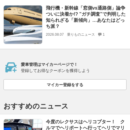
飛行機・新幹線「窓側vs通路側」論争
ついに決着か!? ”ガチ調査”で判明した
知られざる「新傾向」…あなたはどっ
ち派？
2026.08.07
乗りものニュース
1
愛車管理はマイカーページで！
登録してお得なクーポンを獲得しよう
マイカー登録をする
おすすめのニュース
今度のレクサスはヘリコプター！ ク
ルマでヘリポートへ行ってヘリでマリ