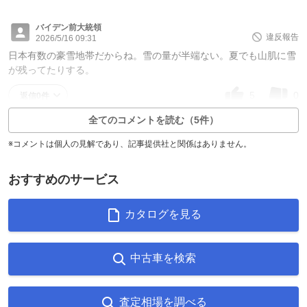
バイデン前大統領
違反報告
2026/5/16 09:31
日本有数の豪雪地帯だからね。雪の量が半端ない。夏でも山肌に雪
が残ってたりする。
5
0
返信0件
全てのコメントを読む（5件）
※コメントは個人の見解であり、記事提供社と関係はありません。
おすすめのサービス
カタログを見る
中古車を検索
査定相場を調べる