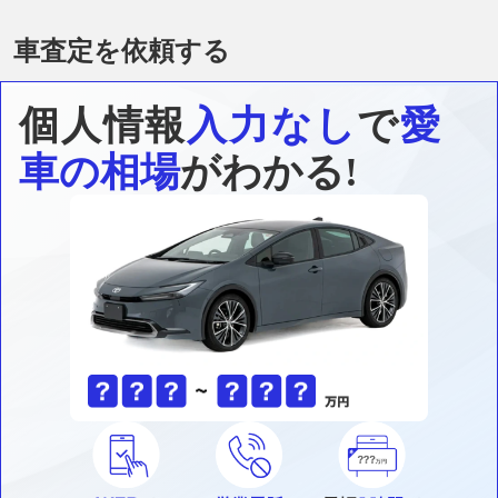
車査定を依頼する
個人情報
入力なし
で
愛
車の相場
がわかる!