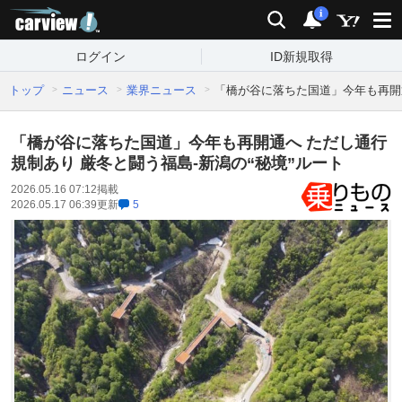
carview!
検索
通知
i
ログイン
ID新規取得
トップ
ニュース
業界ニュース
「橋が谷に落ちた国道」今年も再開通
「橋が谷に落ちた国道」今年も再開通へ ただし通行
規制あり 厳冬と闘う福島‐新潟の“秘境”ルート
2026.05.16 07:12
掲載
2026.05.17 06:39
更新
5