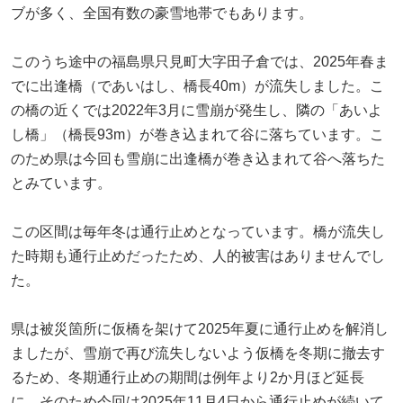
ブが多く、全国有数の豪雪地帯でもあります。
このうち途中の福島県只見町大字田子倉では、2025年春ま
でに出逢橋（であいはし、橋長40m）が流失しました。こ
の橋の近くでは2022年3月に雪崩が発生し、隣の「あいよ
し橋」（橋長93m）が巻き込まれて谷に落ちています。こ
のため県は今回も雪崩に出逢橋が巻き込まれて谷へ落ちた
とみています。
この区間は毎年冬は通行止めとなっています。橋が流失し
た時期も通行止めだったため、人的被害はありませんでし
た。
県は被災箇所に仮橋を架けて2025年夏に通行止めを解消し
ましたが、雪崩で再び流失しないよう仮橋を冬期に撤去す
るため、冬期通行止めの期間は例年より2か月ほど延長
に。そのため今回は2025年11月4日から通行止めが続いて