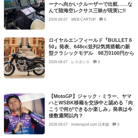
ーナへ向かいクルーザーで出航……な
んて陸海空レクサス三昧が現実に!!
2026.08.07
WEB CARTOP
6
ロイヤルエンフィールド『BULLET 6
50』発表、648cc並列2気筒搭載の新
型クラシックモデル 98万0100円から
2026.08.07
レスポンス
0
【MotoGP】ジャック・ミラー、ヤマ
ハとWSBK移籍を交渉中と認める「向
こうで何ができるか楽しみ」発表は今
後数週間以内？
2026.08.07
motorsport.com 日本版
5