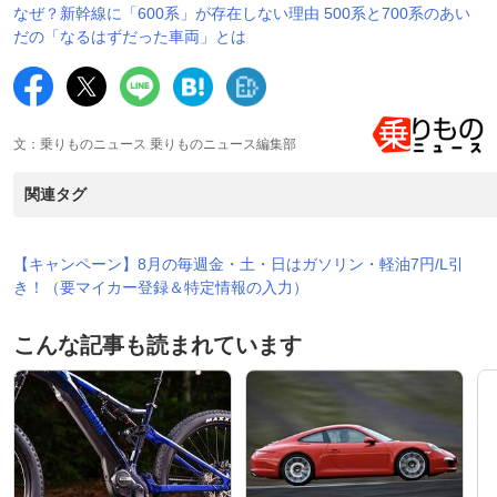
なぜ？新幹線に「600系」が存在しない理由 500系と700系のあい
だの「なるはずだった車両」とは
文：乗りものニュース 乗りものニュース編集部
関連タグ
【キャンペーン】8月の毎週金・土・日はガソリン・軽油7円/L引
き！（要マイカー登録＆特定情報の入力）
こんな記事も読まれています