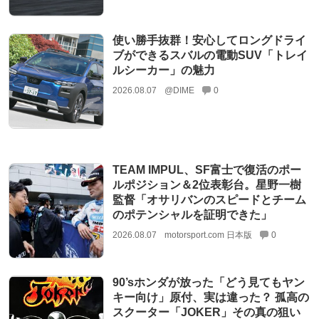
使い勝手抜群！安心してロングドライ
ブができるスバルの電動SUV「トレイ
ルシーカー」の魅力
2026.08.07
@DIME
0
TEAM IMPUL、SF富士で復活のポー
ルポジション＆2位表彰台。星野一樹
監督「オサリバンのスピードとチーム
のポテンシャルを証明できた」
2026.08.07
motorsport.com 日本版
0
90’sホンダが放った「どう見てもヤン
キー向け」原付、実は違った？ 孤高の
スクーター「JOKER」その真の狙い