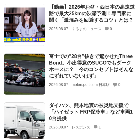
【動画】2026年お盆・西日本の高速道
路で最大25kmの渋滞予測！専門家に
聞く「激混みを回避するコツ」とは？
2026.08.07
くるまのニュース
0
富士での“28台”抜きで驚かせたThree
Bond。小出得意のSUGOでもダーク
ホースに？「今のコンセプトはそんな
にずれていないはず」
2026.08.07
motorsport.com 日本版
0
ダイハツ、熊本地震の被災地支援で
「ハイゼット FRP保冷車」など車両1
0台提供
2026.08.07
レスポンス
1