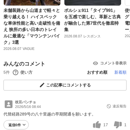
未舗装路から山道まで軽々と
ポルシェ911「タイプ991」
使
乗り越える！ ハイスペック
を五感で楽しむ、革新と古典
グ
な車体性能と高い走破性を備
が融合した第7世代を徹底特
電
え 狭所の多い日本のトレイ
集
ー
ルに最適な「マウンテンバイ
20
2026.08.07
レスポンス
ク」3選
2026.08.07
VAGUE
みんなのコメント
コメント非表示
5件
使い方
おすすめ順
新着順
この記事にコメントする
枝豆パンチョ
違反報告
2026/5/16 08:44
代替経路289号の八十里越の早期開通を願います。
17
1
返信0件