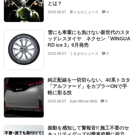
とは？
2026.08.07
乗りものニュース
4
雪にも車重にも負けない新世代のスタ
ッドレスタイヤ ネクセン「WINGUA
RD ice 3」9月発売
2026.08.07
くるまのニュース
0
純正配線を一切切らない。40系トヨタ
「アルファード」をカプラーONで手
軽に彩る技
2026.08.07
Auto Messe Web
6
振動を感知して警報音!! 施工不要のセ
キュリティグッズが愛車盗難に役立