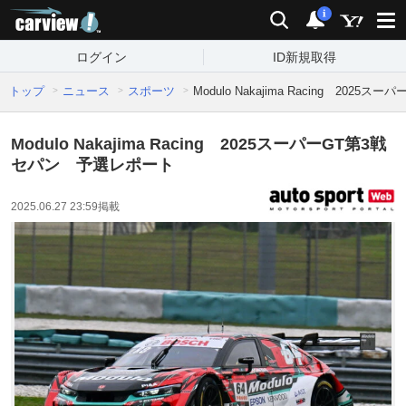
carview!
検索
通知
i
ログイン
ID新規取得
トップ
ニュース
スポーツ
Modulo Nakajima Racing 20
Modulo Nakajima Racing 2025スーパーGT第3戦
セパン 予選レポート
2025.06.27 23:59
掲載