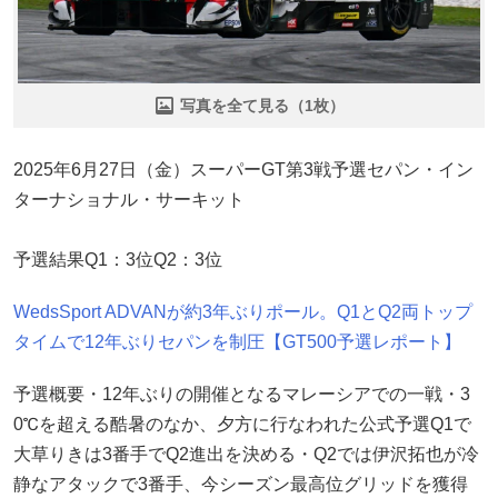
写真を全て見る（1枚）
2025年6月27日（金）スーパーGT第3戦予選セパン・イン
ターナショナル・サーキット
予選結果Q1：3位Q2：3位
WedsSport ADVANが約3年ぶりポール。Q1とQ2両トップ
タイムで12年ぶりセパンを制圧【GT500予選レポート】
予選概要・12年ぶりの開催となるマレーシアでの一戦・3
0℃を超える酷暑のなか、夕方に行なわれた公式予選Q1で
大草りきは3番手でQ2進出を決める・Q2では伊沢拓也が冷
静なアタックで3番手、今シーズン最高位グリッドを獲得