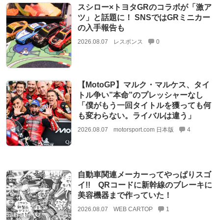
スシロー×トヨタGRのコラボが「激ア
ツ」と話題に！ SNSではGRミニカー
の入手報告も
2026.08.07
レスポンス
0
【MotoGP】マルク・マルケス、タイ
トル争い”本命”のプレッシャーなし
「僕がもう一回タイトルを獲っても何
も変わらない。ライバルは違う」
2026.08.07
motorsport.com 日本版
4
自動車関連メーカーってやっぱりスゴ
イ!! QRコードに新幹線のブレーキに
美容機器まで作っていた！
2026.08.07
WEB CARTOP
1