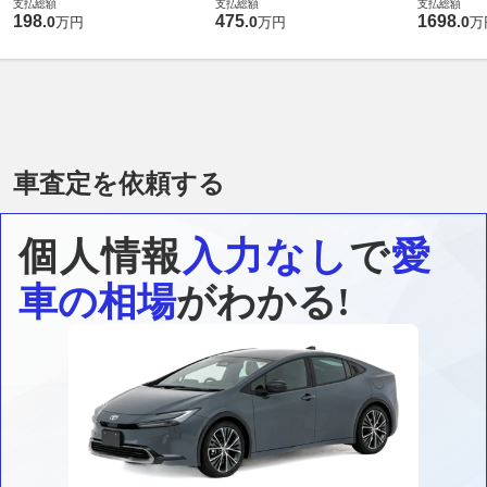
支払総額
支払総額
支払総額
198
475
1698
.
0
.
0
.
0
万円
万円
万
車査定を依頼する
個人情報
入力なし
で
愛
車の相場
がわかる!