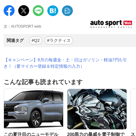
文：AUTOSPORT web
関連タグ
#Q2
#ラクティス
【キャンペーン】8月の毎週金・土・日はガソリン・軽油7円/L引
き！（要マイカー登録＆特定情報の入力）
こんな記事も読まれています
この夏注目のニューモデル
200馬力の暴威を電子制御で
ス