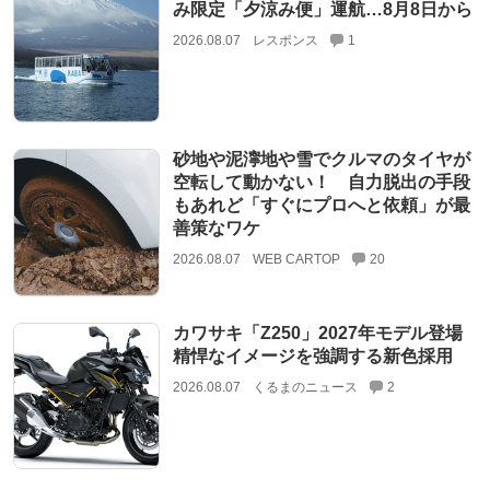
み限定「夕涼み便」運航…8月8日から
2026.08.07
レスポンス
1
砂地や泥濘地や雪でクルマのタイヤが
空転して動かない！ 自力脱出の手段
もあれど「すぐにプロへと依頼」が最
善策なワケ
2026.08.07
WEB CARTOP
20
カワサキ「Z250」2027年モデル登場
精悍なイメージを強調する新色採用
2026.08.07
くるまのニュース
2