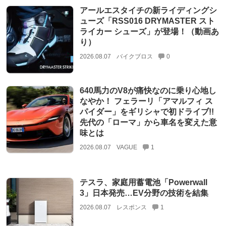
アールエスタイチの新ライディングシ
ューズ「RSS016 DRYMASTER スト
ライカー シューズ」が登場！（動画あ
り）
2026.08.07
バイクブロス
0
640馬力のV8が痛快なのに乗り心地し
なやか！ フェラーリ「アマルフィ ス
パイダー」をギリシャで初ドライブ!!
先代の「ローマ」から車名を変えた意
味とは
2026.08.07
VAGUE
1
テスラ、家庭用蓄電池「Powerwall
3」日本発売…EV分野の技術を結集
2026.08.07
レスポンス
1