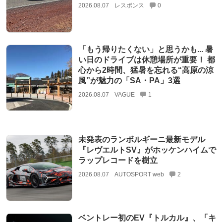
2026.08.07
レスポンス
0
「もう帰りたくない」と思うかも... 暑
い日のドライブは休憩場所が重要！ 都
心から2時間、猛暑を忘れる“高原の涼
風”が魅力の「SA・PA」3選
2026.08.07
VAGUE
1
未発表のランボルギーニ最新モデル
『レヴエルトSV』がホッケンハイムで
ラップレコードを樹立
2026.08.07
AUTOSPORT web
2
ベントレー初のEV『トルカル』、「キ