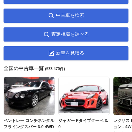
中古車を検索
査定相場を調べる
新車を見積る
全国の中古車一覧
(533,470件)
ベントレー コンチネンタル
ジャガー Fタイプクーペ 3.
レクサス L
フライングスパー 6.0 4WD
0
ョンL 4W