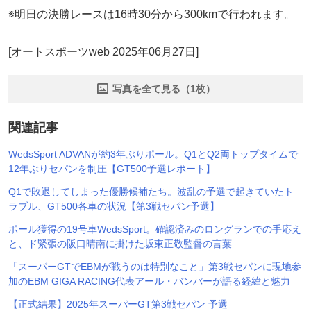
※明日の決勝レースは16時30分から300kmで行われます。
[オートスポーツweb 2025年06月27日]
写真を全て見る（1枚）
関連記事
WedsSport ADVANが約3年ぶりポール。Q1とQ2両トップタイムで
12年ぶりセパンを制圧【GT500予選レポート】
Q1で敗退してしまった優勝候補たち。波乱の予選で起きていたト
ラブル、GT500各車の状況【第3戦セパン予選】
ポール獲得の19号車WedsSport。確認済みのロングランでの手応え
と、ド緊張の阪口晴南に掛けた坂東正敬監督の言葉
「スーパーGTでEBMが戦うのは特別なこと」第3戦セパンに現地参
加のEBM GIGA RACING代表アール・バンバーが語る経緯と魅力
【正式結果】2025年スーパーGT第3戦セパン 予選