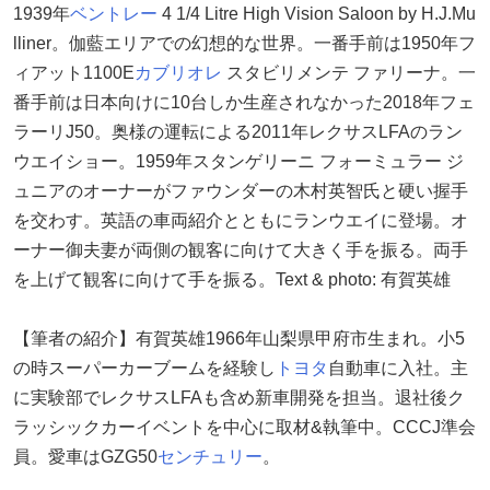
1939年
ベントレー
4 1/4 Litre High Vision Saloon by H.J.Mu
lliner。伽藍エリアでの幻想的な世界。一番手前は1950年フ
ィアット1100E
カブリオレ
スタビリメンテ ファリーナ。一
番手前は日本向けに10台しか生産されなかった2018年フェ
ラーリJ50。奥様の運転による2011年レクサスLFAのラン
ウエイショー。1959年スタンゲリーニ フォーミュラー ジ
ュニアのオーナーがファウンダーの木村英智氏と硬い握手
を交わす。英語の車両紹介とともにランウエイに登場。オ
ーナー御夫妻が両側の観客に向けて大きく手を振る。両手
を上げて観客に向けて手を振る。Text & photo: 有賀英雄
【筆者の紹介】有賀英雄1966年山梨県甲府市生まれ。小5
の時スーパーカーブームを経験し
トヨタ
自動車に入社。主
に実験部でレクサスLFAも含め新車開発を担当。退社後ク
ラッシックカーイベントを中心に取材&執筆中。CCCJ準会
員。愛車はGZG50
センチュリー
。