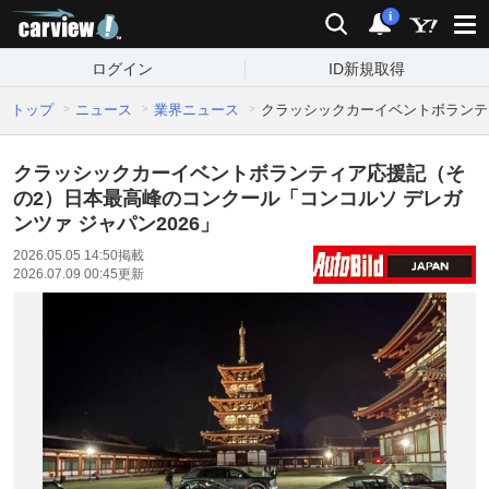
carview!
検索
通知
i
ログイン
ID新規取得
トップ
ニュース
業界ニュース
クラッシックカーイベントボランティ
クラッシックカーイベントボランティア応援記（そ
の2）日本最高峰のコンクール「コンコルソ デレガ
ンツァ ジャパン2026」
2026.05.05 14:50
掲載
2026.07.09 00:45
更新