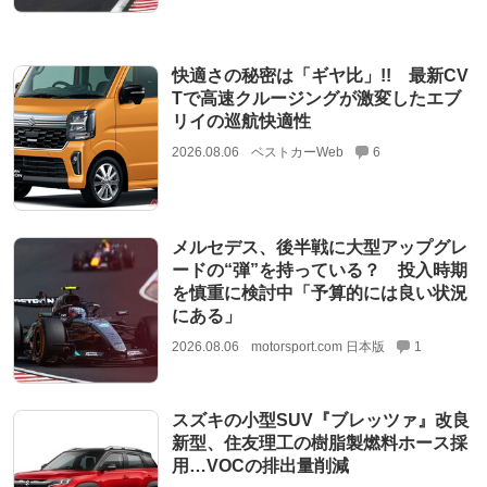
快適さの秘密は「ギヤ比」!! 最新CV
Tで高速クルージングが激変したエブ
リイの巡航快適性
2026.08.06
ベストカーWeb
6
メルセデス、後半戦に大型アップグレ
ードの“弾”を持っている？ 投入時期
を慎重に検討中「予算的には良い状況
にある」
2026.08.06
motorsport.com 日本版
1
スズキの小型SUV『ブレッツァ』改良
新型、住友理工の樹脂製燃料ホース採
用…VOCの排出量削減