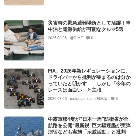
災害時の緊急避難場所として活躍！車
中泊と電源供給が可能なクルマ5選
2026.08.06
@DIME
0
FIA、2026年新レギュレーションに、
ドライバーから批判が集まるのは分か
っていたと明かす……しかし「今年の
レースは面白い」と主張
2026.08.06
motorsport.com 日本版
3
中露軍艦4隻が“日本一周”防衛省が全
航路を公開“最新鋭”巨大駆逐艦が実弾
演習なども実施「示威活動」と批判