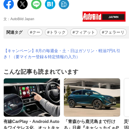
文：AutoBild Japan
関連タグ
#クー
#トラック
#フィアット
#フェラーリ
【キャンペーン】8月の毎週金・土・日はガソリン・軽油7円/L引
き！（要マイカー登録＆特定情報の入力）
こんな記事も読まれています
有線CarPlay・Android Auto
「青森から鹿児島まで行け
災
をワイヤレス化、オットキャ
る」日産『キャシュカイ e-P
活