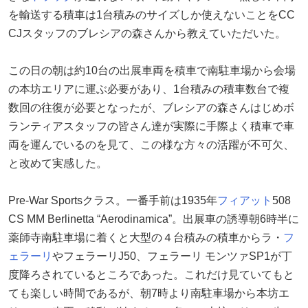
を輸送する積車は1台積みのサイズしか使えないことをCC
CJスタッフのブレシアの森さんから教えていただいた。
この日の朝は約10台の出展車両を積車で南駐車場から会場
の本坊エリアに運ぶ必要があり、1台積みの積車数台で複
数回の往復が必要となったが、ブレシアの森さんはじめボ
ランティアスタッフの皆さん達が実際に手際よく積車で車
両を運んでいるのを見て、この様な方々の活躍が不可欠、
と改めて実感した。
Pre-War Sportsクラス。一番手前は1935年
フィアット
508
CS MM Berlinetta “Aerodinamica”。出展車の誘導朝6時半に
薬師寺南駐車場に着くと大型の４台積みの積車からラ・
フ
ェラーリ
やフェラーリJ50、フェラーリ モンツァSP1が丁
度降ろされているところであった。これだけ見ていてもと
ても楽しい時間であるが、朝7時より南駐車場から本坊エ