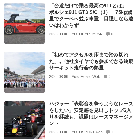
「公道だけで乗る最高の911とは」
ポルシェ911 GT3 S/C（1） 75kg減
量でクーペへ並ぶ車重 目隠しなら違
いはわからず
2026.08.06
AUTOCAR JAPAN
0
「初めてアクセルを床まで踏み切れ
た」。他社タイヤでも参加できる鈴鹿
サーキット走行会の熱量
2026.08.06
Auto Messe Web
2
ハジャー「表彰台を争うようなレース
をしたい」安定感を見出しトップ6入
りを継続も、課題はレースマネージメ
ント
2026.08.06
AUTOSPORT web
1