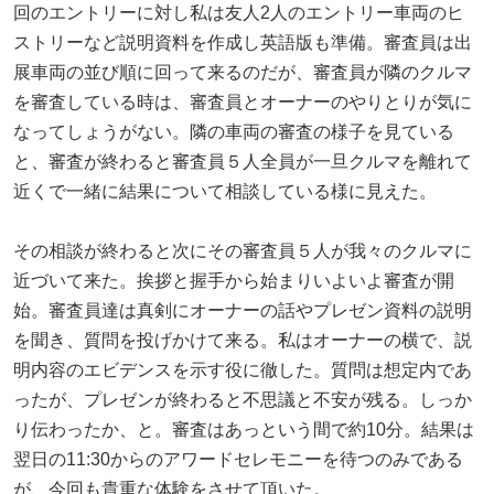
回のエントリーに対し私は友人2人のエントリー車両のヒ
ストリーなど説明資料を作成し英語版も準備。審査員は出
展車両の並び順に回って来るのだが、審査員が隣のクルマ
を審査している時は、審査員とオーナーのやりとりが気に
なってしょうがない。隣の車両の審査の様子を見ている
と、審査が終わると審査員５人全員が一旦クルマを離れて
近くで一緒に結果について相談している様に見えた。
その相談が終わると次にその審査員５人が我々のクルマに
近づいて来た。挨拶と握手から始まりいよいよ審査が開
始。審査員達は真剣にオーナーの話やプレゼン資料の説明
を聞き、質問を投げかけて来る。私はオーナーの横で、説
明内容のエビデンスを示す役に徹した。質問は想定内であ
ったが、プレゼンが終わると不思議と不安が残る。しっか
り伝わったか、と。審査はあっという間で約10分。結果は
翌日の11:30からのアワードセレモニーを待つのみである
が、今回も貴重な体験をさせて頂いた。