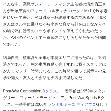
そんな中、高尾サンデーミーティング主催者の清水倫正さ
んが出展車両の
フォード
コルティナ
ロータス
Mk1で展示場
所にやって来た。私は誠意一杯誘導するのであるが、清水
さんはクルマに乗りながら小さな窓から顔を出しながらそ
の場で私に誘導のコツやポイントを伝えてくれたのだっ
た。今回のイベントで一番勉強になりありがたかった瞬間
であった。
結局自走、積車含め全車が本坊エリアに揃ったのは、10時
過ぎであった。朝の車両移動が完了すれば我々スタッフは
夕方までフリー時間になる。この時間を狙って展示車の見
学や知人・友人との会話を夕方まで楽しんだ。
Post-War Competition
Bクラス
。一番手前は1959年スタン
ゲリーニ フォーミュラー ジュニア。Post-War Sports Bク
ラス。一番手前は2000年
ランボルギーニ
ディアブロ
GT。T