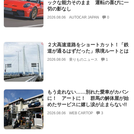
ックな能力そのまま 運転の喜びに一
切の影なし
2026.08.06
AUTOCAR JAPAN
0
２大高速道路をショートカット！「鉄
道が通るはずだった」県境ルートとは
2026.08.06
乗りものニュース
1
もう走れない……別れた愛車がカバン
に！ アートに！ 群馬の解体屋が始
めたサービスに嬉し涙が止まらない!!
2026.08.06
WEB CARTOP
3