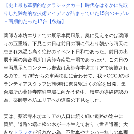
【史上最も革新的なクラシックカー】時代をはるかに先取
りした独創的な技術アイデアが詰まっていた15台のモデル
＋画期的だった17台【後編】
薬師寺本坊エリアでの展示車両風景。奥に見えるのは薬師
寺の五重塔。下見この日は前日の雨に代わり朝から晴天に
恵まれ気温も高く絶好のイベント日和であった。前日の出
展車両の集合場所は薬師寺南駐車場であったが、この日の
車両展示とコンクール審査は薬師寺本坊エリアで実施され
るので、朝7時からの車両移動に合わせて、我々CCCJのボ
ランティアスタッフは朝6時に奈良駅近くの宿を出発。集
合場所の薬師寺南駐車場に向かう途中、積車の導線確認の
為、薬師寺本坊エリアへの道路の下見をした。
実は、薬師寺本坊エリアの入口に続く細い道路の途中に一
箇所、道路の端に松の木が一本生えており（世界遺産）大
きな
トラック
が通れない為、不動車やナンバー無しの車両