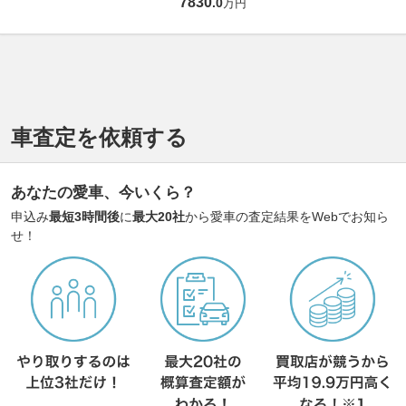
7830
.
0
万円
車査定を依頼する
あなたの愛車、今いくら？
申込み
最短3時間後
に
最大20社
から愛車の査定結果をWebでお知ら
せ！