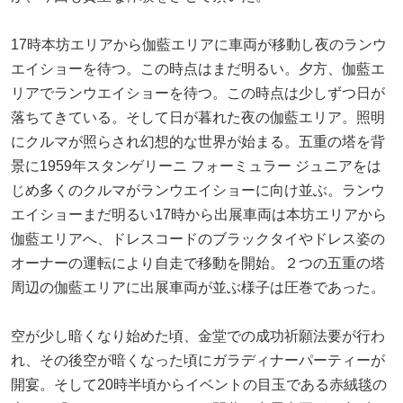
17時本坊エリアから伽藍エリアに車両が移動し夜のランウ
エイショーを待つ。この時点はまだ明るい。夕方、伽藍エ
リアでランウエイショーを待つ。この時点は少しずつ日が
落ちてきている。そして日が暮れた夜の伽藍エリア。照明
にクルマが照らされ幻想的な世界が始まる。五重の塔を背
景に1959年スタンゲリーニ フォーミュラー ジュニアをは
じめ多くのクルマがランウエイショーに向け並ぶ。ランウ
エイショーまだ明るい17時から出展車両は本坊エリアから
伽藍エリアへ、ドレスコードのブラックタイやドレス姿の
オーナーの運転により自走で移動を開始。２つの五重の塔
周辺の伽藍エリアに出展車両が並ぶ様子は圧巻であった。
空が少し暗くなり始めた頃、金堂での成功祈願法要が行わ
れ、その後空が暗くなった頃にガラディナーパーティーが
開宴。そして20時半頃からイベントの目玉である赤絨毯の