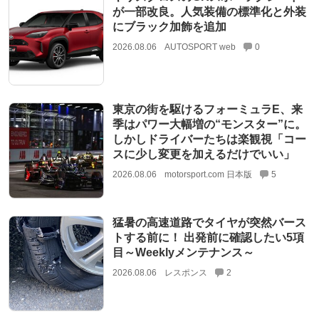
が一部改良。人気装備の標準化と外装
にブラック加飾を追加
2026.08.06
AUTOSPORT web
0
東京の街を駆けるフォーミュラE、来
季はパワー大幅増の“モンスター”に。
しかしドライバーたちは楽観視「コー
スに少し変更を加えるだけでいい」
2026.08.06
motorsport.com 日本版
5
猛暑の高速道路でタイヤが突然バース
トする前に！ 出発前に確認したい5項
目～Weeklyメンテナンス～
2026.08.06
レスポンス
2