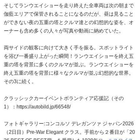
そしてランウエイショーを走り終えた全車両は次の朝まで
伽藍エリアで保管されることになるのだが、昼は見ること
ができない夜の五重の塔とクルマ達との幻想的な姿を、オ
ーナーも含め多くの人々が写真や動画に納めていた。
両サイドの観客に向けて大きく手を振る。スポットライト
を浴び一番盛り上がった瞬間！ランウエイショーを終え五
重の塔を背景に多くのクルマが並ぶ。ランウエイショーを
終え五重の塔を背景に様々なクルマが並ぶ幻想的な世界。
その3に続く。
クラッシックカーイベントボランティア応援記（その
1）：https://autobild.jp/66548/
フォトギャラリー:コンコルソ デレガンツァ ジャパン2026
（2日目）Pre-War Elegant クラス。手前から２番目が「20