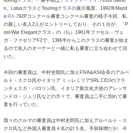
ouringクラス。一番手前は
アストンマーティン
DB6 Saloo
n。LotusクラスとTouringクラスの展示風景。1992年Mazd
a
RX-7
92Pコンクール審査コンクール審査の様子今回、私
の親しい友人2人がエントリーしており、その１台が、「P
ost-War Elegantクラス」の（仏）1961年ファセル・ヴェ
ガ・ファセリアF2で、13時半からこのクラスの審査が始ま
るので友人のオーナーと一緒に私も審査に立ち会わせて頂
いた。
今回の審査員は、中村史朗氏に加えFIVA&ASI会長のアルベ
ルト・スクロ氏やイタリア ミッレミリアSRL CEOのフラ
ンチェスカ・パロリン氏、イタリア新文化大使のアレッサ
ンドロ・ジュリ氏などの方々で、審査員は二手に別れて審
査を行っていた。
我々のクルマの審査員は中村史郎氏に加えアルベルト・ス
クロ氏など外国人審査員４名の計５名。手前味噌だが、今