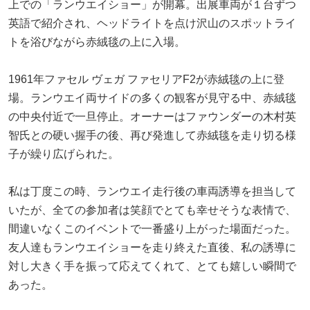
上での「ランウエイショー」が開幕。出展車両が１台ずつ
英語で紹介され、ヘッドライトを点け沢山のスポットライ
トを浴びながら赤絨毯の上に入場。
1961年ファセル ヴェガ ファセリアF2が赤絨毯の上に登
場。ランウエイ両サイドの多くの観客が見守る中、赤絨毯
の中央付近で一旦停止。オーナーはファウンダーの木村英
智氏との硬い握手の後、再び発進して赤絨毯を走り切る様
子が繰り広げられた。
私は丁度この時、ランウエイ走行後の車両誘導を担当して
いたが、全ての参加者は笑顔でとても幸せそうな表情で、
間違いなくこのイベントで一番盛り上がった場面だった。
友人達もランウエイショーを走り終えた直後、私の誘導に
対し大きく手を振って応えてくれて、とても嬉しい瞬間で
あった。