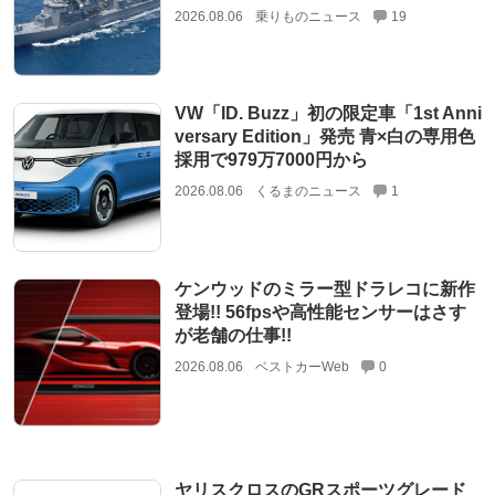
2026.08.06
乗りものニュース
19
VW「ID. Buzz」初の限定車「1st Anni
versary Edition」発売 青×白の専用色
採用で979万7000円から
2026.08.06
くるまのニュース
1
ケンウッドのミラー型ドラレコに新作
登場!! 56fpsや高性能センサーはさす
が老舗の仕事!!
2026.08.06
ベストカーWeb
0
ヤリスクロスのGRスポーツグレード