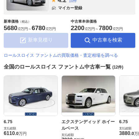
10件
マイカー登録
新車価格
中古車本体価格
（税込）
5680
6780
2200
7800
.
0万円
～
.
0万円
.
0万円
～
.
0万円
新車見積り
中古車を検索
ロールスロイス ファントムの買取価格・査定相場を調べる
全国のロールスロイス ファントム中古車一覧
(12件)
6.75
エクステンディッド ホイー
6.75
ルベース
支払総額
支払総額
6110
3880
.
0
.
0
万円
万
支払総額