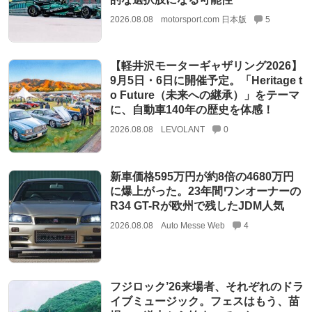
2026.08.08
motorsport.com 日本版
5
【軽井沢モーターギャザリング2026】
9月5日・6日に開催予定。「Heritage t
o Future（未来への継承）」をテーマ
に、自動車140年の歴史を体感！
2026.08.08
LEVOLANT
0
新車価格595万円が約8倍の4680万円
に爆上がった。23年間ワンオーナーの
R34 GT-Rが欧州で残したJDM人気
2026.08.08
Auto Messe Web
4
フジロック’26来場者、それぞれのドラ
イブミュージック。フェスはもう、苗