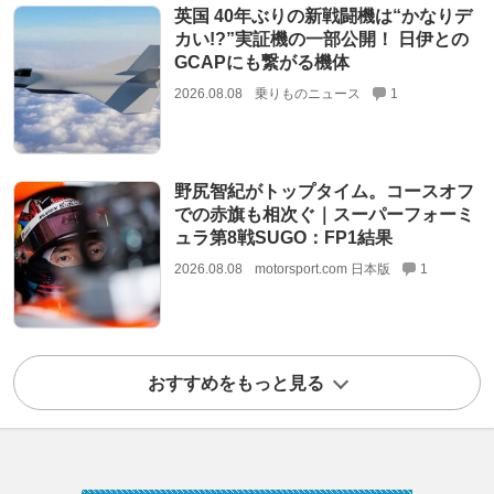
英国 40年ぶりの新戦闘機は“かなりデ
カい!?”実証機の一部公開！ 日伊との
GCAPにも繋がる機体
2026.08.08
乗りものニュース
1
野尻智紀がトップタイム。コースオフ
での赤旗も相次ぐ｜スーパーフォーミ
ュラ第8戦SUGO：FP1結果
2026.08.08
motorsport.com 日本版
1
おすすめをもっと見る