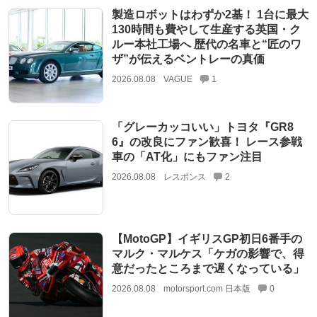
製造ロボットはわずか2基！ 1台に最大
130時間も費やして生産する英国・ク
ルー本社工場へ 歴代の名車と“匠のワ
ザ”が伝えるベントレーの真価
2026.08.08
VAGUE
1
「グレーカッコいい」トヨタ『GR8
6』の改良にファン歓喜！ レース参戦
車の「AT化」にもファン注目
2026.08.08
レスポンス
2
【MotoGP】イギリスGP初日6番手の
マルク・マルケス「ケガの影響で、得
意だったところまで遅くなっている」
2026.08.08
motorsport.com 日本版
0