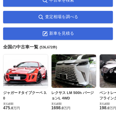
中古車を検索
査定相場を調べる
新車を見積る
全国の中古車一覧
(536,672件)
ジャガー Fタイプクーペ 3.
レクサス LM 500h バージ
ベントレ
0
ョンL 4WD
フライングス
支払総額
支払総額
支払総額
475
1698
198
.
0
.
0
.
0
万円
万円
万