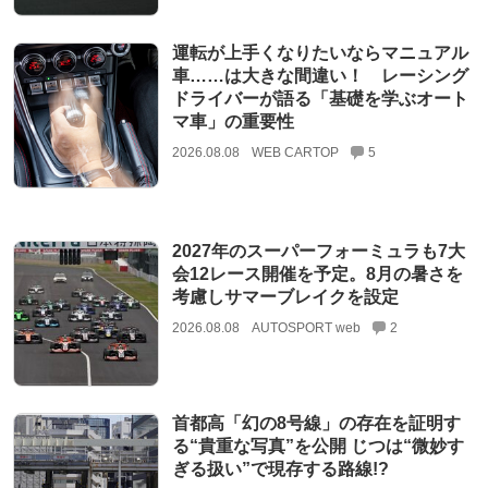
運転が上手くなりたいならマニュアル
車……は大きな間違い！ レーシング
ドライバーが語る「基礎を学ぶオート
マ車」の重要性
2026.08.08
WEB CARTOP
5
2027年のスーパーフォーミュラも7大
会12レース開催を予定。8月の暑さを
考慮しサマーブレイクを設定
2026.08.08
AUTOSPORT web
2
首都高「幻の8号線」の存在を証明す
る“貴重な写真”を公開 じつは“微妙す
ぎる扱い”で現存する路線!?