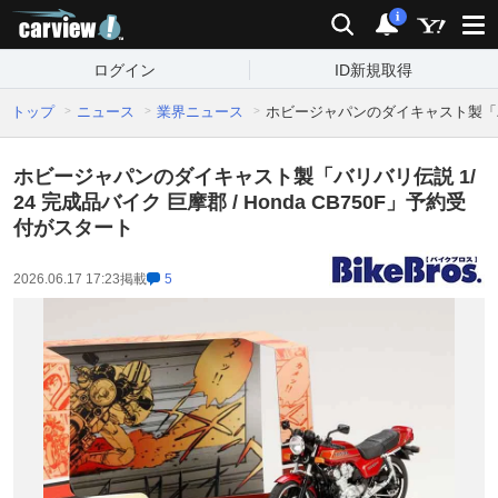
carview!
検索
通知
i
ログイン
ID新規取得
トップ
ニュース
業界ニュース
ホビージャパンのダイキャスト製「バリバ
ホビージャパンのダイキャスト製「バリバリ伝説 1/
24 完成品バイク 巨摩郡 / Honda CB750F」予約受
付がスタート
2026.06.17 17:23
掲載
5