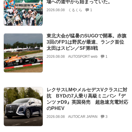
場への道中から始まっていた。
2026.08.08
くるくら
1
東北大会が猛暑のSUGOで開幕。赤旗
3回のFP1は野尻が最速、ランク首位
太田はスピン／SF第8戦
2026.08.08
AUTOSPORT web
1
レクサスLMやメルセデスVクラスに対
抗 BYDの7人乗り高級ミニバン『デ
ンツァD9』英国発売 超急速充電対応
のPHEV
2026.08.08
AUTOCAR JAPAN
3