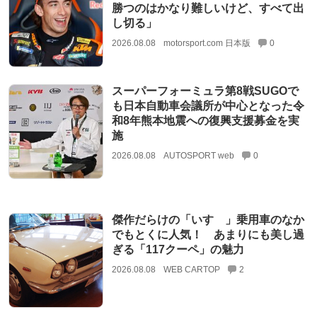
勝つのはかなり難しいけど、すべて出
し切る」
2026.08.08
motorsport.com 日本版
0
スーパーフォーミュラ第8戦SUGOで
も日本自動車会議所が中心となった令
和8年熊本地震への復興支援募金を実
施
2026.08.08
AUTOSPORT web
0
傑作だらけの「いすゞ」乗用車のなか
でもとくに人気！ あまりにも美し過
ぎる「117クーペ」の魅力
2026.08.08
WEB CARTOP
2