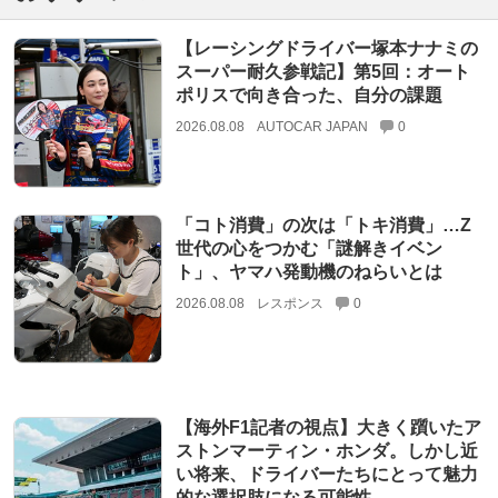
【レーシングドライバー塚本ナナミの
スーパー耐久参戦記】第5回：オート
ポリスで向き合った、自分の課題
2026.08.08
AUTOCAR JAPAN
0
「コト消費」の次は「トキ消費」…Z
世代の心をつかむ「謎解きイベン
ト」、ヤマハ発動機のねらいとは
2026.08.08
レスポンス
0
【海外F1記者の視点】大きく躓いたア
ストンマーティン・ホンダ。しかし近
い将来、ドライバーたちにとって魅力
的な選択肢になる可能性