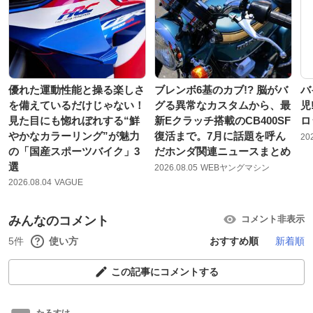
優れた運動性能と操る楽しさ
ブレンボ6基のカブ!? 脳がバ
バ
を備えているだけじゃない！
グる異常なカスタムから、最
児
見た目にも惚れぼれする“鮮
新Eクラッチ搭載のCB400SF
ロ
やかなカラーリング”が魅力
復活まで。7月に話題を呼ん
20
の「国産スポーツバイク」3
だホンダ関連ニュースまとめ
選
2026.08.05
WEBヤングマシン
2026.08.04
VAGUE
みんなのコメント
コメント非表示
5件
使い方
おすすめ順
新着順
この記事にコメントする
たろすけ