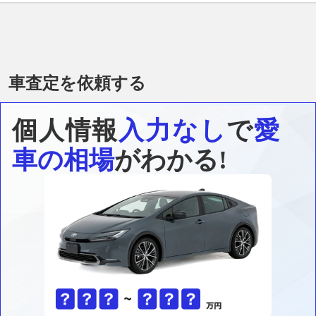
車査定を依頼する
個人情報
入力なし
で
愛
車の相場
がわかる!