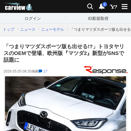
carview!
検索
通知
i
ログイン
ID新規取得
トップ
ニュース
ニューモデル
「つまりマツダスポーツ版も出せる!
「つまりマツダスポーツ版も出せる!?」トヨタヤリ
スのOEMで登場、欧州版『マツダ2』新型がSNSで
話題に
2026.05.05 08:35
掲載
17