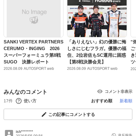
SANKI VERTEX PARTNERS
「ありえない」幻の優勝に悔
“
CERUMO・INGING 2026
しさにじむフラガ。優勝の福
ご
スーパーフォーミュラ第8戦
住、2位岩佐もSC運用に困惑
き
SUGO 決勝レポート
【第8戦決勝会見】
ツ
2026.08.09
AUTOSPORT web
2026.08.09
AUTOSPORT web
20
みんなのコメント
コメント非表示
17件
使い方
おすすめ順
新着順
この記事にコメントする
ish********
違反報告