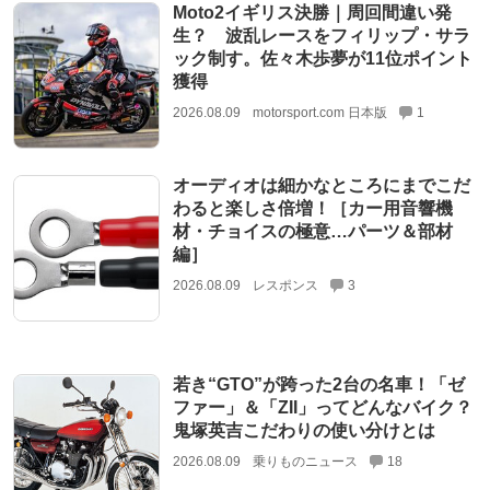
Moto2イギリス決勝｜周回間違い発
生？ 波乱レースをフィリップ・サラ
ック制す。佐々木歩夢が11位ポイント
獲得
2026.08.09
motorsport.com 日本版
1
オーディオは細かなところにまでこだ
わると楽しさ倍増！［カー用音響機
材・チョイスの極意…パーツ＆部材
編］
2026.08.09
レスポンス
3
若き“GTO”が跨った2台の名車！「ゼ
ファー」＆「ZII」ってどんなバイク？
鬼塚英吉こだわりの使い分けとは
2026.08.09
乗りものニュース
18