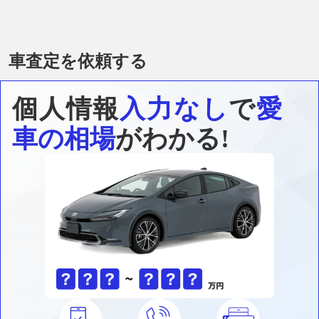
車査定を依頼する
個人情報
入力なし
で
愛
車の相場
がわかる!