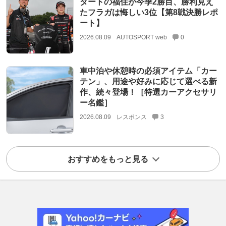
タートの福住が今季2勝目、勝利見え
たフラガは悔しい3位【第8戦決勝レポ
ート】
2026.08.09
AUTOSPORT web
0
車中泊や休憩時の必須アイテム「カー
テン」、用途や好みに応じて選べる新
作、続々登場！［特選カーアクセサリ
ー名鑑］
2026.08.09
レスポンス
3
おすすめをもっと見る