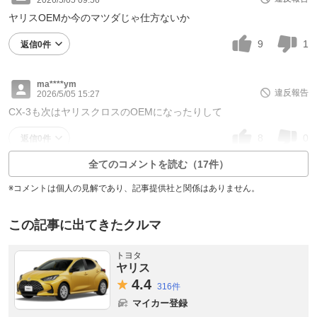
2026/5/05 09:56
ヤリスOEMか今のマツダじゃ仕方ないか
9
1
返信0件
ma****ym
違反報告
2026/5/05 15:27
CX-3も次はヤリスクロスのOEMになったりして
8
0
返信0件
全てのコメントを読む（17件）
※コメントは個人の見解であり、記事提供社と関係はありません。
この記事に出てきたクルマ
トヨタ
ヤリス
4.
4
316件
マイカー登録