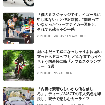
「僕のミスジャッジです。イゴールに
申し訳ない」と伊沢監督。“間違って
いなかった”セーフティカー運用と、
それでも残る不公平感
2026.08.09
AUTOSPORT web
15
泥ハネだって絵になっちゃうよね 思い
立ったらドコへでも どんな道でもイケ
ちゃう国産軽二輪「オフ＆スクランブ
ラー」3選
2026.08.09
VAGUE
6
「内容は素晴らしいから俺を信じ
ろ」。ディーノ246GTの不人気色を即
決し、親子で慈しむカーライフ