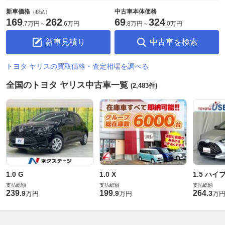
新車価格
中古車本体価格
（税込）
169
262
69
324
.
7万円
～
.
6万円
.
8万円
～
.
0万円
新車見積り
中古車を検索
トヨタ ヤリスの買取価格・査定相場を調べる
全国のトヨタ ヤリス中古車一覧
(2,483件)
1.0 G
1.0 X
1.5 ハイ
支払総額
支払総額
支払総額
239
199
264
.
9
.
9
.
3
万円
万円
万