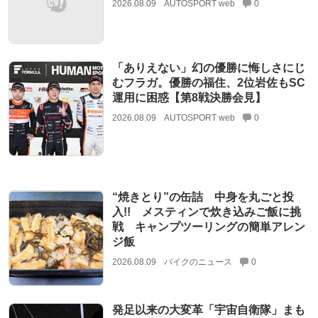
2026.08.09
AUTOSPORT web
0
「ありえない」幻の優勝に悔しさにじ
むフラガ。優勝の福住、2位岩佐もSC
運用に困惑【第8戦決勝会見】
2026.08.09
AUTOSPORT web
0
“焼きとり”の缶詰 中身を丸ごと投
入!! メスティンで炊き込みご飯に挑
戦 キャンプツーリングの簡単アレン
ジ飯
2026.08.09
バイクのニュース
0
発足以来の大変革「宇宙自衛隊」まも