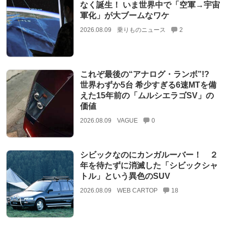
なく誕生！ いま世界中で「空軍→宇宙
軍化」が大ブームなワケ
2026.08.09
乗りものニュース
2
これぞ最後の“アナログ・ランボ”!?
世界わずか5台 希少すぎる6速MTを備
えた15年前の「ムルシエラゴSV」の
価値
2026.08.09
VAGUE
0
シビックなのにカンガルーバー！ ２
年を待たずに消滅した「シビックシャ
トル」という異色のSUV
2026.08.09
WEB CARTOP
18