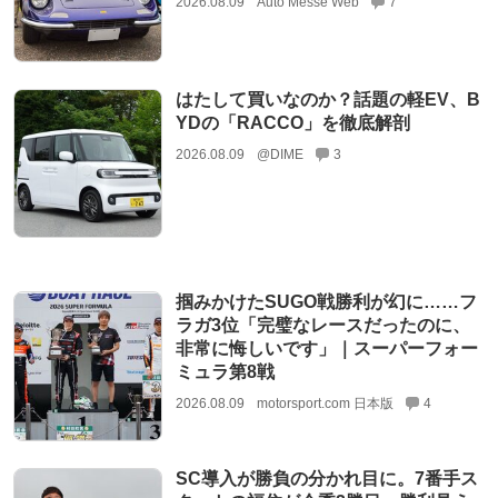
2026.08.09
Auto Messe Web
7
はたして買いなのか？話題の軽EV、B
YDの「RACCO」を徹底解剖
2026.08.09
@DIME
3
掴みかけたSUGO戦勝利が幻に……フ
ラガ3位「完璧なレースだったのに、
非常に悔しいです」｜スーパーフォー
ミュラ第8戦
2026.08.09
motorsport.com 日本版
4
SC導入が勝負の分かれ目に。7番手ス