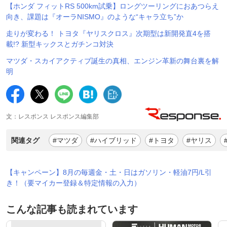
【ホンダ フィットRS 500km試乗】ロングツーリングにおあつらえ
向き、課題は『オーラNISMO』のような“キャラ立ち”か
走りが変わる！ トヨタ『ヤリスクロス』次期型は新開発直4を搭
載!? 新型キックスとガチンコ対決
マツダ・スカイアクティブ誕生の真相、エンジン革新の舞台裏を解
明
文：レスポンス レスポンス編集部
関連タグ
#マツダ
#ハイブリッド
#トヨタ
#ヤリス
【キャンペーン】8月の毎週金・土・日はガソリン・軽油7円/L引
き！（要マイカー登録＆特定情報の入力）
こんな記事も読まれています