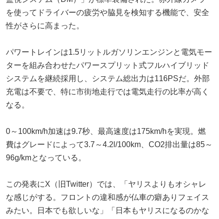
を使ってドライバーの疲労や脇見を検知する機能で、安全
性がさらに高まった。
パワートレインは1.5リットルガソリンエンジンと電気モー
ターを組み合わせたパワースプリット式フルハイブリッド
システムを継続採用し、システム総出力は116PSだ。外部
充電は不要で、特に市街地走行では電気走行の比率が高く
なる。
0～100km/h加速は9.7秒、最高速度は175km/hを実現。燃
費はグレードによって3.7～4.2l/100km、CO2排出量は85～
96g/kmとなっている。
この発表にX（旧Twitter）では、「ヤリスよりもオシャレ
な感じがする。フロントの違和感が仏車の癖ありフェイス
みたい。日本でも欲しいな」「日本もヤリスになるのかな