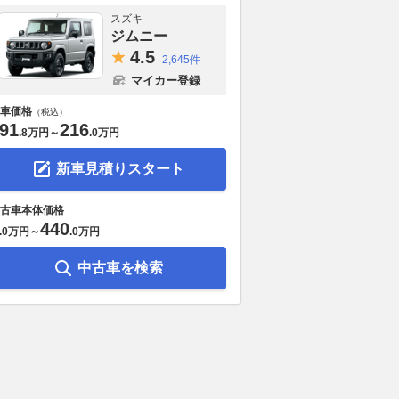
スズキ
ジムニー
4.
5
2,645件
マイカー登録
車価格
（税込）
91
216
.
8万円
～
.
0万円
新車見積りスタート
古車本体価格
440
.
0万円
～
.
0万円
中古車を検索