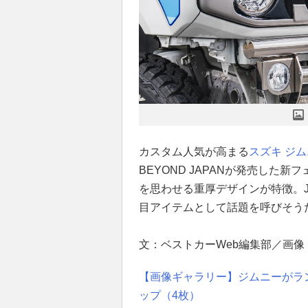
カスタム人気が高まる
スズキ
ジム
BEYOND JAPANが発売した
を思わせる重厚デザインが特徴。JB
目アイテムとして話題を呼びそう
文：ベストカーWeb編集部／画像：P
【画像ギャラリー】ジムニーがラン
ップ（4枚）