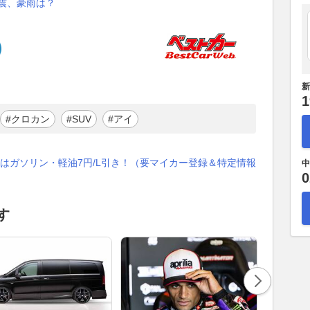
震、豪雨は？
新
1
#クロカン
#SUV
#アイ
はガソリン・軽油7円/L引き！（要マイカー登録＆特定情報
中
0
す