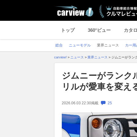
トップ
360°ビュー
カタ
総合
ニューモデル
業界ニュース
カー用
carview!
>
ニュース
>
業界ニュース
>
ジムニーがランク
ジムニーがランクル
リルが愛車を変える
2026.06.03 22:30
掲載
25