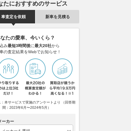
なたにおすすめのサービス
鉄・JR東海・JR西
半世紀以上前に登場した「スズ
新型エルグラ
車査定を依頼
新車を見積る
携！「日本はじまりの
キ初のナナハン」を米国で発見
る日産の第三世
力を発信へ
走行2.5万キロの極上車 2スト3
燃費がヤバい
気筒の独自の鼓動が魅力の
が１タンクで1
乗りものニュース
あなたの愛車、今いくら？
「GT750」とは
てギネスに認定
込み
最短3時間後
に
最大20社
から
2026.08.08
VAGUE
2026.08.08
WEB
車の査定結果をWebでお知らせ！
1：本サービスで実施のアンケートより （回答期
間：2023年6月〜2024年5月）
メーカー