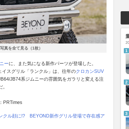
2
写真を全て見る（1枚）
ニー
に、また気になる新作パーツが登場した。
新フェイスグリル「ランクル」は、往年の
クロカン
SUV
64/JB74系ジムニーの雰囲気をガラリと変える注
だ。
RTimes
クル顔に!? BEYOND新作グリル登場で存在感ア