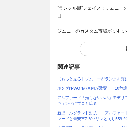
“ランクル風”フェイスでジムニー
目
ジムニーのカスタム市場がますま
関連記事
【もっと見る】ジムニーがランクル顔に!
ホンダN-WGNの車内が激変！ 10秒
アルファード「光らないハネ」モデリス
ウィングにプロも唸る
新型エルグランド対抗！ アルファード
レードと最安車Zガソリンと同じ559.9