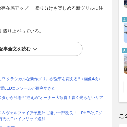
の存在感アップ!! 塗り分けも楽しめる新グリルに注
す盛り上がっている。
記事全文を読む
? クラシカルな新作グリルが愛車を変える!!（画像4枚）
設置LEDコンソールが便利すぎた
タから登場!! "控えめ"オーナー大歓喜！青く光らないリア
＆ヴェルファイア予想外に凄い一部改良！ PHEVのZグ
こ
万円のGハイブリッド追加!!