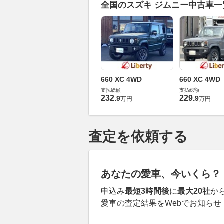
全国のスズキ ジムニー中古車
660 XC 4WD
660 XC 4WD
支払総額
支払総額
232
.
229
.
9
9
万円
万円
査定を依頼する
あなたの愛車、今いくら？
申込み
最短3時間後
に
最大20社
か
愛車の査定結果をWebでお知らせ