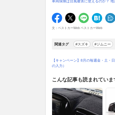
車両保険は台風被害に使えるのか？ 地
文：ベストカーWeb ベストカーWeb
関連タグ
#スズキ
#ジムニー
【キャンペーン】8月の毎週金・土・日
の入力）
こんな記事も読まれていま