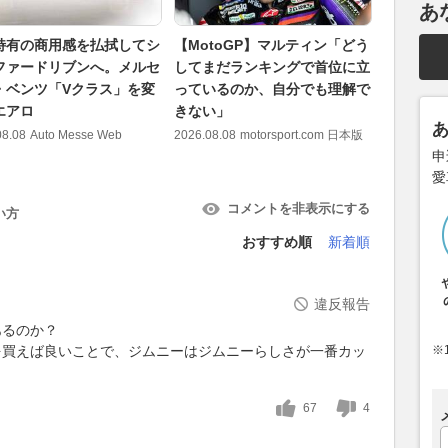
あ
特有の商用感を払拭してシ
【MotoGP】マルティン「どう
奈良県と近
ファードリブンへ。メルセ
してまだランキングで首位に立
日本が連
・ベンツ「Vクラス」を変
っているのか、自分でも理解で
地」の魅
エアロ
きない」
2026.08.08
08.08
Auto Messe Web
2026.08.08
motorsport.com 日本版
申
愛
コメントを非表示にする
い方
おすすめ順
新着順
違反報告
あるのか？
を買えば良いことで、ジムニーはジムニーらしさが一番カッ
※
67
4