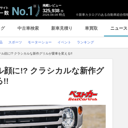
掲載レビュー
325,938
件
時点
※新車カタログのある自動車総合情報
2026.08.08
ログ
中古車検索
新車見積り
車買取
ニュース
品
スポーツ
モーターショー
イベント
ランキング
ル顔に!? クラシカルな新作グリルが愛車を変える!!
顔に!? クラシカルな新作グ
!!