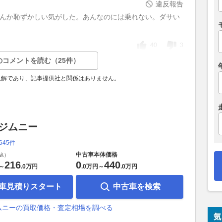
違反報告
なんか恥ずかしい気がした。あんなのには乗れない。ダサい
40
3
のコメントを読む（25件）
見解であり、記事提供社と関係はありません。
 ジムニー
,645件
中古車本体価格
込）
216
0
440
～
.
0万円
.
0万円
～
.
0万円
車見積りスタート
中古車を検索
ムニーの買取価格・査定相場を調べる