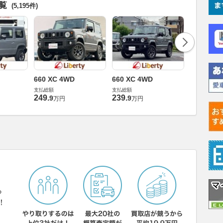
一覧
(5,195件)
660 XC 4WD
660 XC 4WD
660 XC 4
支払総額
支払総額
支払総額
249
.
239
.
249
.
9
9
9
万円
万円
万円
ら
！