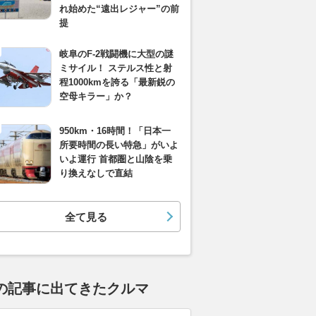
れ始めた“遠出レジャー”の前
提
岐阜のF-2戦闘機に大型の謎
ミサイル！ ステルス性と射
程1000kmを誇る「最新鋭の
空母キラー」か？
950km・16時間！「日本一
所要時間の長い特急」がいよ
いよ運行 首都圏と山陰を乗
り換えなしで直結
全て見る
の記事に出てきたクルマ