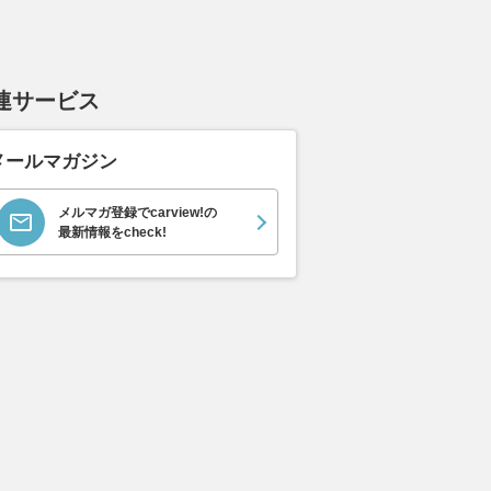
連サービス
メールマガジン
メルマガ登録でcarview!の
最新情報をcheck!