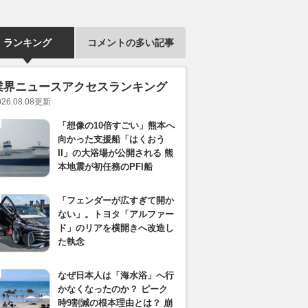
ランキング
コメントの多い記事
業界ニュースアクセスランキング
026.08.08
更新
「想像の10倍すごい」熊本へ
向かった支援船「はくおう
II」の大浴場が公開される 熊
本地震が初任務のPFI船
「フェンダーが広すぎて開か
ない」。トヨタ「アルファー
ド」のリアを横開きへ改造し
た執念
なぜ日本人は「海水浴」へ行
かなくなったのか？ ピーク
時9割減の根本理由とは？ 崩