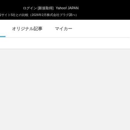
ログイン
[
新規取得
]
Yahoo! JAPAN
サイト5社との比較（2026年2月株式会社プラグ調べ）
オリジナル記事
マイカー