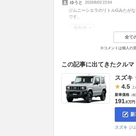
ゆうと
2026/6/03 23:04
ジムニーシエラのリトルGみたが
です。
返信1件
全て
※コメントは個人の
この記事に出てきたクルマ
スズキ
4.
5
2
新車価格
（税
191
.
8万円
新
スズキ ジ