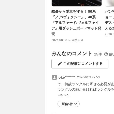
酷暑から愛車を守る！ 90系
バン
『ノア/ヴォクシー』、40系
ョー
『アルファード/ヴェルファイ
デス
ア』用ダッシュボードマット発
える
売
2026.
2026.08.08
レスポンス
みんなのコメント
25件
使
この記事にコメントする
oke********
2026/6/03 22:53
で、何故ランクルに寄せる必要が
ランクルの顔が良ければランクル
コいい。
返信5件