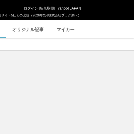
ログイン
[
新規取得
]
Yahoo! JAPAN
サイト5社との比較（2026年2月株式会社プラグ調べ）
オリジナル記事
マイカー