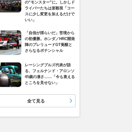
の“モンスター”に。しかしド
ライバーたちは楽観視「コー
スに少し変更を加えるだけで
いい」
「自信が揺らいだ」苦境から
の初優勝。ホンダ／HRC開発
陣のプレリュードGT覚醒と
さらなるポテンシャル
レーシングブルズ代表が語
る、フェルナンド・アロンソ
45歳の凄さ……「今も衰える
ところを見せない」
全て見る