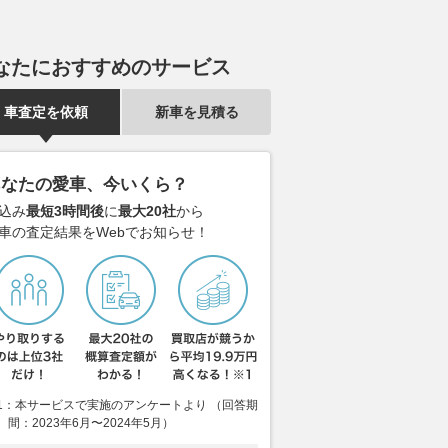
なたにおすすめのサービス
車査定を依頼
新車を見積る
あなたの愛車、今いくら？
込み
最短3時間後
に
最大20社
から
車の査定結果をWebでお知らせ！
1：本サービスで実施のアンケートより （回答期
間：2023年6月〜2024年5月）