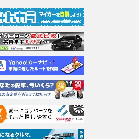
エヴォーラ
ホンダ NSX 3.0
ロールスロイス ゴース
日産 
ラ
ト ロールスロイス ゴ
ック 
支払総額
898
.
0
万円
ースト(第1世代 / RR4)
支払総額
支払総額
905
.
220
.
1
0
万円