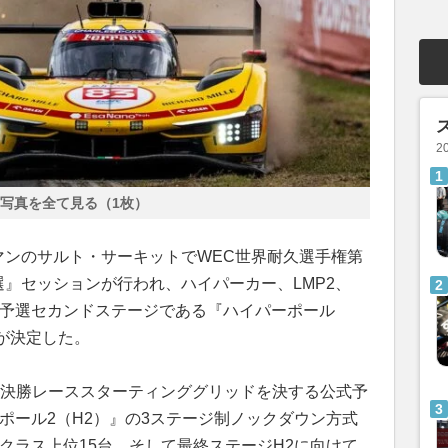
2
写真を全て見る（1枚）
マンのサルト・サーキットでWEC世界耐久選手権第
選』セッションが行われ、ハイパーカー、LMP2、
式予選セカンドステージである『ハイパーポール
台が決定した。
スの決勝レーススターティンググリッドを決する公式予
ポール2（H2）』の3ステージ制ノックダウン方式
クラス上位15台、そして最終ステージH2に向けて