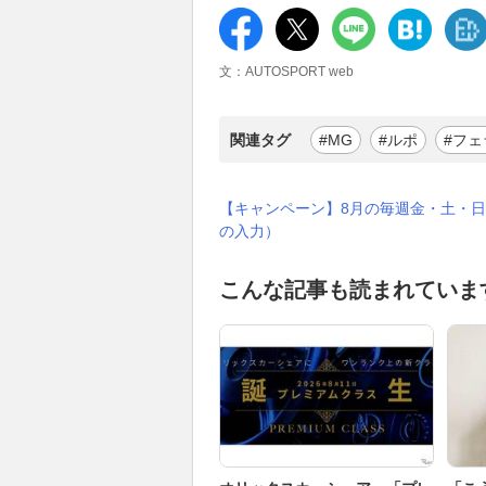
文：AUTOSPORT web
関連タグ
#MG
#ルポ
#フェ
【キャンペーン】8月の毎週金・土・日
の入力）
こんな記事も読まれていま