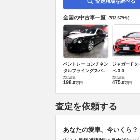
査定相場を調べる
全国の中古車一覧
(532,679件)
ベントレー コンチネン
ジャガー Fタ
タルフライングスパー
ペ 3.0
6.0 4WD
支払総額
支払総額
198
.
475
.
0
0
万円
万円
査定を依頼する
あなたの愛車、今いくら？