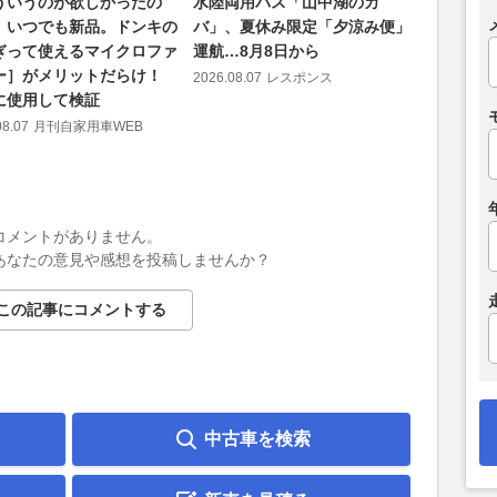
ういうのが欲しかったの
水陸両用バス「山中湖のカ
砂地や泥
」いつでも新品。ドンキの
バ」、夏休み限定「夕涼み便」
イヤが空
ぎって使えるマイクロファ
運航…8月8日から
力脱出の
ー］がメリットだらけ！
プロへと
2026.08.07
レスポンス
に使用して検証
2026.08.07
08.07
月刊自家用車WEB
コメントがありません。
あなたの意見や感想を投稿しませんか？
この記事にコメントする
中古車を検索