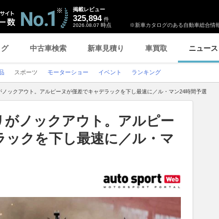
掲載レビュー
325,894
件
時点
※新車カタログのある自動車総合情報
2026.08.07
ログ
中古車検索
新車見積り
車買取
ニュース
品
スポーツ
モーターショー
イベント
ランキング
がノックアウト。アルピーヌが僅差でキャデラックを下し最速に／ル・マン24時間予選
リがノックアウト。アルピー
ラックを下し最速に／ル・マ