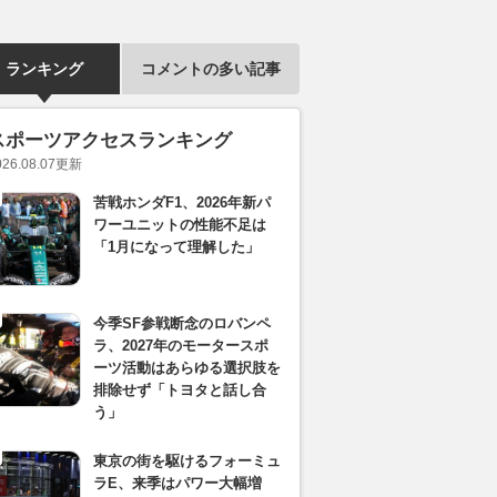
ランキング
コメントの多い記事
スポーツアクセスランキング
026.08.07
更新
苦戦ホンダF1、2026年新パ
ワーユニットの性能不足は
「1月になって理解した」
今季SF参戦断念のロバンペ
ラ、2027年のモータースポ
ーツ活動はあらゆる選択肢を
排除せず「トヨタと話し合
う」
東京の街を駆けるフォーミュ
ラE、来季はパワー大幅増