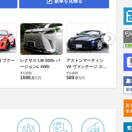
新車を見積る
ロータス 
イプクー
レクサス LM 500h バ
アストンマーティン
エヴォー
ージョンL 4WD
V8 ヴァンテージ スポ
支払総額
ーツシフト
支払総額
支払総額
448
.
0
万円
1698
.
589
.
0
0
万円
万円