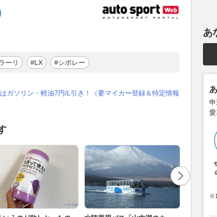
あ
ラーリ
#LX
#シボレー
はガソリン・軽油7円/L引き！（要マイカー登録＆特定情報
申
愛
す
※