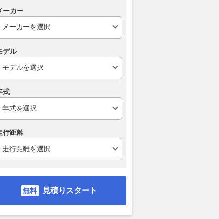
濘地や雪でクルマのタ
カワサキ「Z250」2027年モデ
スシロー×トヨ
メーカー
転して動かない！ 自
ル登場 精悍なイメージを強調
「激アツ」と話
手段もあれど「すぐに
する新色採用
はGRミニカ
依頼」が最善策なワケ
2026.08.07
くるまのニュース
2026.08.07
レス
WEB CARTOP
モデル
年式
走行距離
見積りスタート