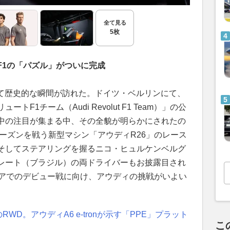
全て見る
5枚
F1の「パズル」がついに完成
とって歴史的な瞬間が訪れた。ドイツ・ベルリンにて、
F1チーム（Audi Revolut F1 Team）」の公
中の注目が集まる中、その全貌が明らかにされたの
シーズンを戦う新型マシン「アウディR26」のレース
そしてステアリングを握るニコ・ヒュルケンベルグ
レート（ブラジル）の両ドライバーもお披露目され
リアでのデビュー戦に向け、アウディの挑戦がいよい
WD。アウディA6 e-tronが示す「PPE」プラット
こ