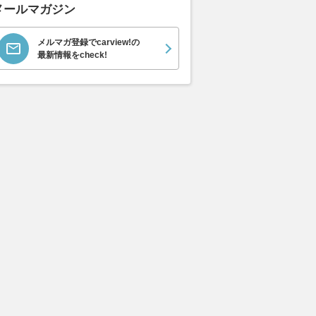
メールマガジン
メルマガ登録でcarview!の
最新情報をcheck!