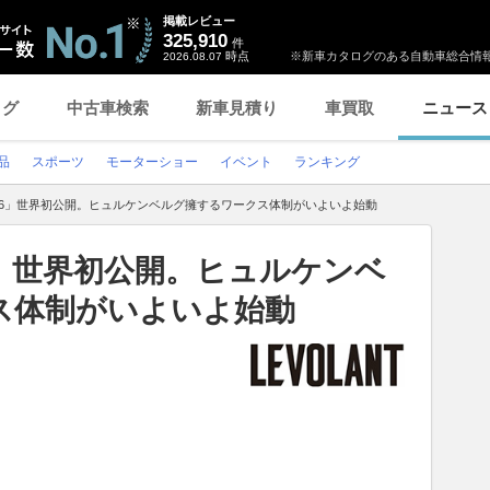
掲載レビュー
325,910
件
時点
※新車カタログのある自動車総合情報
2026.08.07
ログ
中古車検索
新車見積り
車買取
ニュース
品
スポーツ
モーターショー
イベント
ランキング
26」世界初公開。ヒュルケンベルグ擁するワークス体制がいよいよ始動
6」世界初公開。ヒュルケンベ
ス体制がいよいよ始動