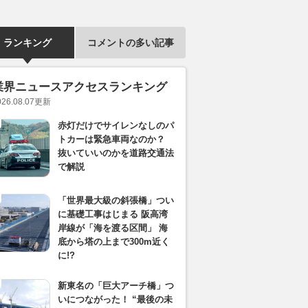
ランキング
コメントの多い記事
業界ニュースアクセスランキング
026.08.07
更新
赤灯だけでサイレンなしのパ
トカーは緊急車両なのか？
抜いていいのかを道路交通法
で解説
「世界最大級の斜張橋」つい
に基礎工事はじまる 阪高湾
岸線が「海を渡る区間」 海
底から塔の上まで300m近く
に!?
新東名の「巨大アーチ橋」つ
いにつながった！ “最後の未