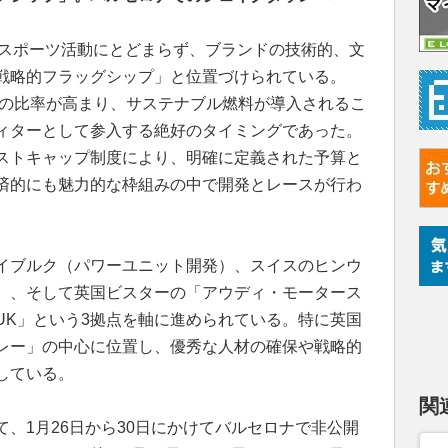
るスポーツ活動にとどまらず、ブランドの技術的、文
戦略的フラッグシップ」と位置づけられている。
ーの比率が高まり、サステナブル燃料が導入されるこ
ィターとして参入する絶好のタイミングであった。
ストキャップ制度により、明確に定義された予算と
済的にも魅力的な枠組みの中で開発とレースが行わ
イブルク（パワーユニット開発）、スイスのヒンウ
）、そして英国ビスターの「アウディ・モータース
UK」という3拠点を軸に進められている。特に英国
レー」の中心に位置し、優秀な人材の確保や戦略的
している。
関
、1月26日から30日にかけてバルセロナで非公開