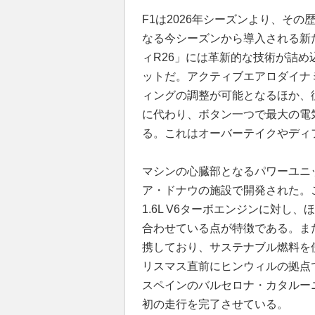
F1は2026年シーズンより、そ
なる今シーズンから導入される新
ィR26」には革新的な技術が詰
ットだ。アクティブエアロダイナ
ィングの調整が可能となるほか、
に代わり、ボタン一つで最大の電
る。これはオーバーテイクやディ
マシンの心臓部となるパワーユニット
ア・ドナウの施設で開発された。こ
1.6L V6ターボエンジンに対し
合わせている点が特徴である。ま
携しており、サステナブル燃料を
リスマス直前にヒンウィルの拠点
スペインのバルセロナ・カタルー
初の走行を完了させている。