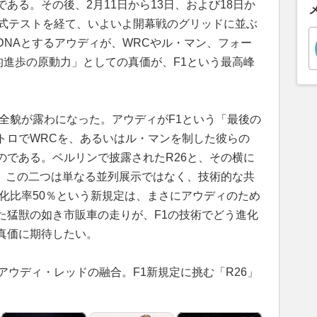
ある。その後、2月11日から13日、および18日か
公式テストを経て、いよいよ開幕戦のグリッドに並ぶ
DNAとするアウディが、WRCやル・マン、フォー
的進歩の原動力」としての真価が、F1という最高峰
全貌が露わになった。アウディがF1という「最後の
トロでWRCを、あるいはル・マンを制した彼らの
のである。ベルリンで披露されたR26と、その横に
ーマンス。この二つは単なる並列展示ではなく、技術的な共
動化比率50％という新規定は、まさにアウディのため
た猛獣の如き市販車の走りが、F1の技術でどう進化
真価に期待したい。
アウディ・レッドの融合。F1新規定に挑む「R26」