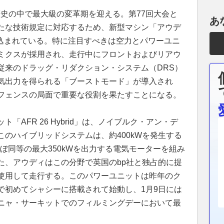
の歴史の中で最大級の変革期を迎える。第77回大会と
あ
たな技術規定に対応するため、新型マシン「アウデ
め込まれている。特に注目すべきは空力とパワーユニ
ミクスが採用され、走行中にフロントおよびリアウ
従来のドラッグ・リダクション・システム（DRS）
気出力を得られる「ブーストモード」が導入され
フェンスの局面で重要な役割を果たすことになる。
「AFR 26 Hybrid」は、ノイブルク・アン・デ
のハイブリッドシステムは、約400kWを発生する
、ほぼ同等の最大350kWを出力する電気モーターを組み
た、アウディはこの分野で英国のbp社と独占的に提
使用して走行する。このパワーユニットは昨年のク
で初めてシャシーに搭載されて始動し、1月9日には
ニャ・サーキットでのフィルミングデーにおいて最