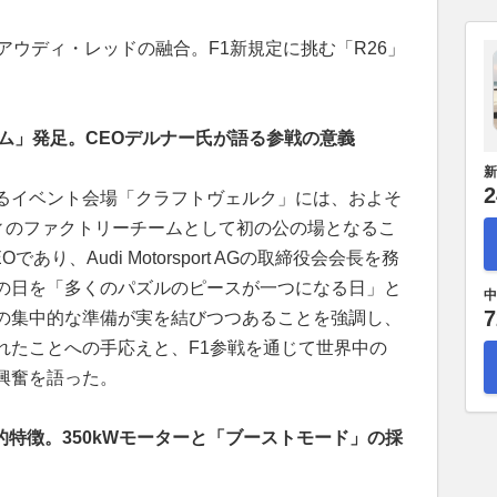
アウディ・レッドの融合。F1新規定に挑む「R26」
ム」発足。CEOデルナー氏が語る参戦の意義
新
2
るイベント会場「クラフトヴェルク」には、およそ
ディのファクトリーチームとして初の公の場となるこ
であり、Audi Motorsport AGの取締役会会長を務
の日を「多くのパズルのピースが一つになる日」と
中
7
の集中的な準備が実を結びつつあることを強調し、
れたことへの手応えと、F1参戦を通じて世界中の
興奮を語った。
的特徴。350kWモーターと「ブーストモード」の採