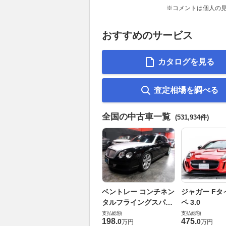
※コメントは個人の
おすすめのサービス
カタログを見る
査定相場を調べる
全国の中古車一覧
(531,934件)
ベントレー コンチネン
ジャガー Fタ
タルフライングスパー
ペ 3.0
6.0 4WD
支払総額
支払総額
198
.
475
.
0
0
万円
万円