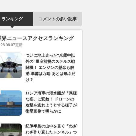
ランキング
コメントの多い記事
業界ニュースアクセスランキング
026.08.07
更新
ついに地上走った“米露中以
外の”量産前提のステルス戦
闘機！ エンジンの懸念も解
消 準備は万端 あとは飛ぶだ
け？
ロシア海軍の潜水艦が「異様
な姿」に変貌！ ドローンの
攻撃を逃れようとする様子が
衛星画像で明らかに
紀伊半島の山中を貫く「わざ
わざ作り直したトンネル」つ