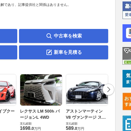
見解であり、記事提供社と関係はありません。
中古車を検索
新車を見積る
ロータス 
イプクー
レクサス LM 500h バ
アストンマーティン
エヴォー
ージョンL 4WD
V8 ヴァンテージ スポ
支払総額
ーツシフト
支払総額
支払総額
448
.
0
万円
1698
.
589
.
0
0
万円
万円