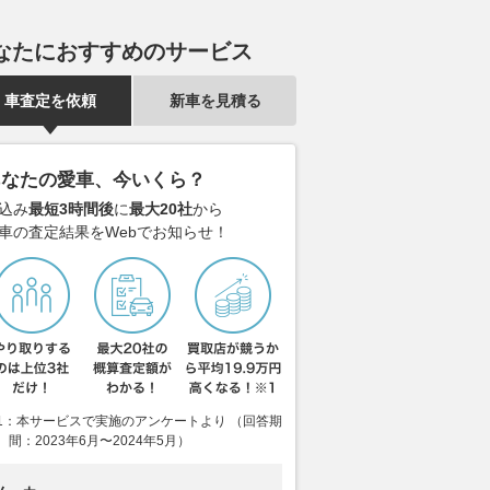
なたにおすすめのサービス
車査定を依頼
新車を見積る
あなたの愛車、今いくら？
込み
最短3時間後
に
最大20社
から
車の査定結果をWebでお知らせ！
した街乗りでも楽しく
ダイハツとトヨタGRが生んだ
航続距離750
1：本サービスで実施のアンケートより （回答期
るね 自分のスタイル
奇跡の１台！ 「コペン GR
世代フラッグ
間：2023年6月〜2024年5月）
きる原付二種の「個性
SPORT」を手に入れられる時
「N°8」の全
3選
間はあとわずか!!
2026.08.06
@DI