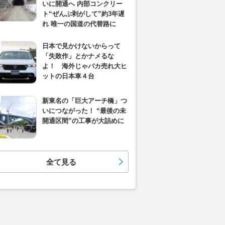
いに開通へ 内部コンクリー
ト“ぜんぶ剥がして”約3年遅
れ 唯一の国道の代替路に
日本で見かけないからって
「失敗作」とかナメるな
よ！ 海外じゃバカ売れ大ヒ
ットの日本車４台
新東名の「巨大アーチ橋」つ
いにつながった！ “最後の未
開通区間”の工事が大詰めに
全て見る