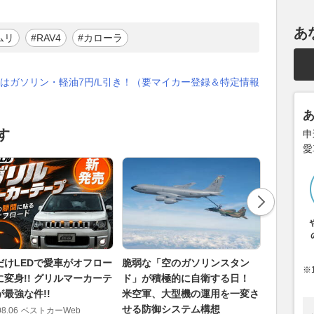
あ
ムリ
#RAV4
#カローラ
はガソリン・軽油7円/L引き！（要マイカー登録＆特定情報
す
申
愛
だけLEDで愛車がオフロー
脆弱な「空のガソリンスタン
ちょっと
※
に変身!! グリルマーカーテ
ド」が積極的に自衛する日！
なってく
最強な件!!
米空軍、大型機の運用を一変さ
で主張で
せる防御システム構想
派ギア」
08.06
ベストカーWeb