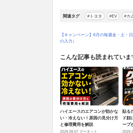
関連タグ
#トヨタ
#EV
#カ
【キャンペーン】8月の毎週金・土・日
の入力）
こんな記事も読まれていま
ハイエースのエアコンが効かな
貼る
い・冷えない！原因の見分け方
ド顔
と修理費用を解説
ープが
2026.08.07
グーネット
2026.