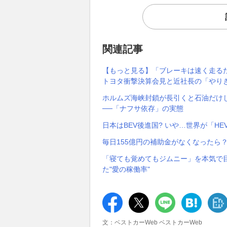
関連記事
【もっと見る】「ブレーキは速く走る
トヨタ衝撃決算会見と近社長の「やり
ホルムズ海峡封鎖が長引くと石油だけ
──「ナフサ依存」の実態
日本はBEV後進国? いや…世界が「H
毎日155億円の補助金がなくなったら？
「寝ても覚めてもジムニー」を本気で目
た"愛の稼働率"
文：ベストカーWeb ベストカーWeb