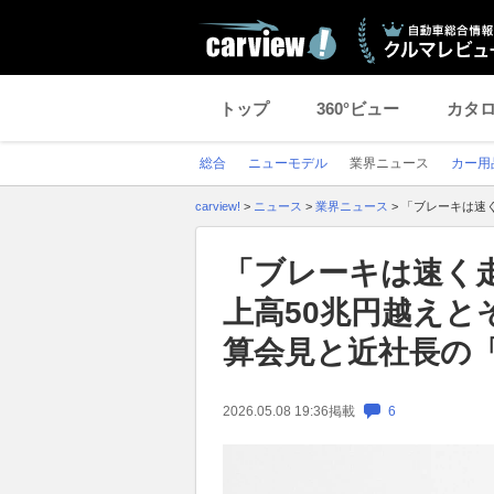
トップ
360°ビュー
カタ
総合
ニューモデル
業界ニュース
カー用
carview!
>
ニュース
>
業界ニュース
>
「ブレーキは速
「ブレーキは速く
上高50兆円越えと
算会見と近社長の
2026.05.08 19:36
掲載
6