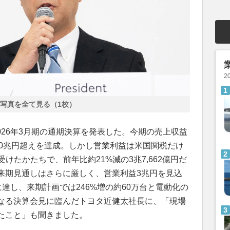
2
写真を全て見る（1枚）
026年3月期の通期決算を発表した。今期の売上収益
の50兆円超えを達成。しかし営業利益は米国関税だけ
受けたかたちで、前年比約21%減の3兆7,662億円だ
来期見通しはさらに厳しく、営業利益3兆円を見込
に達し、来期計画では246%増の約60万台と電動化の
なる決算会見に臨んだトヨタ近健太社長に、「現場
たこと」も聞きました。