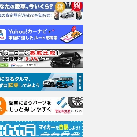
エヴォーラ
ホンダ NSX 3.0
ロールスロイス ゴース
日産 
ラ
ト ロールスロイス ゴ
ック 
支払総額
898
.
0
万円
ースト(第1世代 / RR4)
支払総額
支払総額
905
.
220
.
1
0
万円