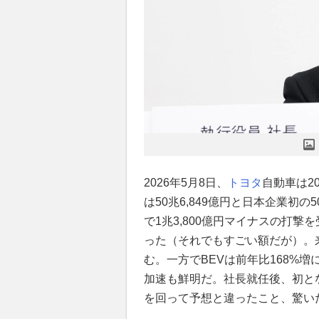
2026年5月8日、
トヨタ
自動車は2
は50兆6,849億円と日本企業初
で1兆3,800億円マイナスの打撃を
った（それでもすごい額だが）。
む。一方でBEVは前年比168%増
加速も鮮明だ。社長就任後、初と
を回って予想と違ったこと、驚い