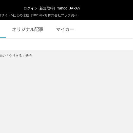
ログイン
[
新規取得
]
Yahoo! JAPAN
サイト5社との比較（2026年2月株式会社プラグ調べ）
オリジナル記事
マイカー
長の「やりきる」覚悟