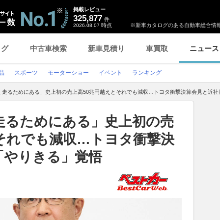
掲載レビュー
325,877
件
時点
※新車カタログのある自動車総合情報
2026.08.07
ログ
中古車検索
新車見積り
車買取
ニュース
品
スポーツ
モーターショー
イベント
ランキング
く走るためにある」史上初の売上高50兆円越えとそれでも減収…トヨタ衝撃決算会見と近社
走るためにある」史上初の売
それでも減収…トヨタ衝撃決
「やりきる」覚悟