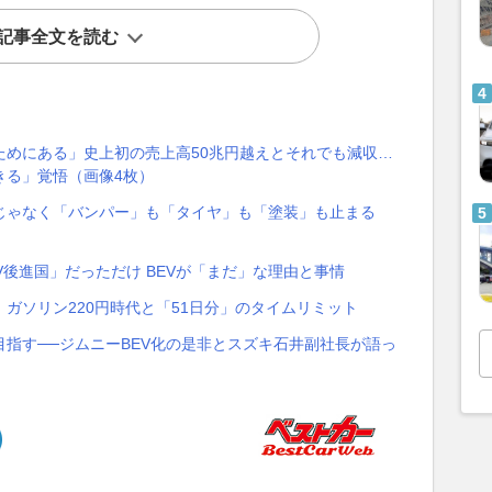
記事全文を読む
ためにある」史上初の売上高50兆円越えとそれでも減収…
きる」覚悟（画像4枚）
じゃなく「バンパー」も「タイヤ」も「塗装」も止まる
EV後進国」だっただけ BEVが「まだ」な理由と事情
 ガソリン220円時代と「51日分」のタイムリミット
指す──ジムニーBEV化の是非とスズキ石井副社長が語っ