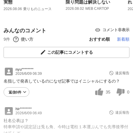
実態
限り問題は解決しない
れ
2026.08.02
WEB CARTOP
2026.08.06
乗りものニュース
20
みんなのコメント
コメント非表示
9件
使い方
おすすめ順
新着順
この記事にコメントする
nyu********
違反報告
2026/6/09 06:39
名指しで発表しているのになぜ記事ではイニシャルにするの？
35
0
返信0件
hir********
違反報告
2026/6/09 06:49
社名公表は？
特車申請や認定証は兎も角、今時は電柱１本運ぶんでも先導後導付
けてんぞ。