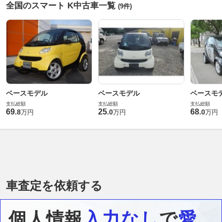
全国のスマート K中古車一覧
(9件)
ベースモデル
ベースモデル
ベースモ
支払総額
支払総額
支払総額
69
25
68
.
8
.
0
.
0
万円
万円
万円
車査定を依頼する
個人情報
入力なし
で
愛