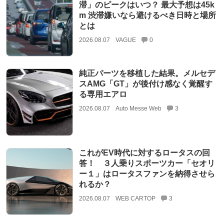
滞」のピークはいつ？ 最大予想は45k
m 渋滞嫌いなら避けるべき日時と場所
とは
2026.08.07
VAGUE
0
純正パーツを移植した結果。メルセデ
スAMG「GT」が後付け感なく覚醒す
る専用エアロ
2026.08.07
Auto Messe Web
3
これがEV時代に対するロータスの回
答！ ３人乗りスポーツカー「セオリ
ー１」はロータスファンを納得させら
れるか？
2026.08.07
WEB CARTOP
3