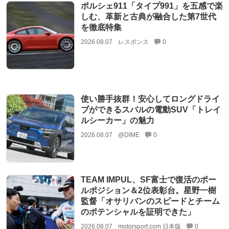
ポルシェ911「タイプ991」を五感で楽
しむ、革新と古典が融合した第7世代
を徹底特集
2026.08.07
レスポンス
0
使い勝手抜群！安心してロングドライ
ブができるスバルの電動SUV「トレイ
ルシーカー」の魅力
2026.08.07
@DIME
0
TEAM IMPUL、SF富士で復活のポー
ルポジション＆2位表彰台。星野一樹
監督「オサリバンのスピードとチーム
のポテンシャルを証明できた」
2026.08.07
motorsport.com 日本版
0