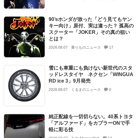
90’sホンダが放った「どう見てもヤン
キー向け」原付、実は違った？ 孤高の
スクーター「JOKER」その真の狙い
とは？
2026.08.07
乗りものニュース
17
雪にも車重にも負けない新世代のスタ
ッドレスタイヤ ネクセン「WINGUA
RD ice 3」9月発売
2026.08.07
くるまのニュース
0
純正配線を一切切らない。40系トヨタ
「アルファード」をカプラーONで手
軽に彩る技