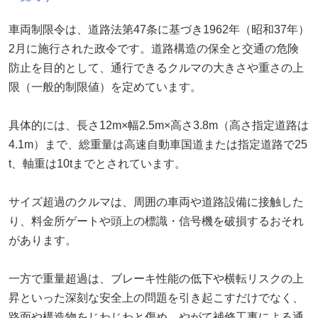
車両制限令は、道路法第47条に基づき1962年（昭和37年）
2月に施行された政令です。道路構造の保全と交通の危険
防止を目的として、通行できるクルマの大きさや重さの上
限（一般的制限値）を定めています。
具体的には、長さ12m×幅2.5m×高さ3.8m（高さ指定道路は
4.1m）まで、総重量は高速自動車国道または指定道路で25
t、軸重は10tまでとされています。
サイズ超過のクルマは、周囲の車両や道路設備に接触した
り、料金所ゲートや頭上の標識・信号機を破損するおそれ
があります。
一方で重量超過は、ブレーキ性能の低下や横転リスクの上
昇といった深刻な安全上の問題を引き起こすだけでなく、
路面や構造物をじわじわと傷め、やがて補修工事による通