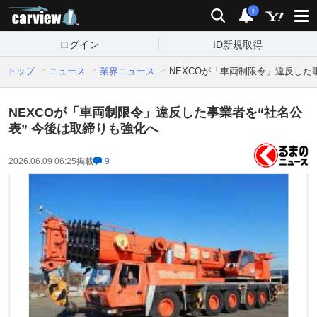
carview!
検索
通知
i
ログイン
ID新規取得
トップ
ニュース
業界ニュース
NEXCOが「車両制限令」違反した
NEXCOが「車両制限令」違反した事業者を“社名公
表” 今後は取締りも強化へ
2026.06.09 06:25
掲載
9