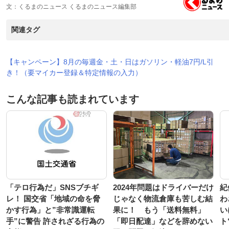
文：くるまのニュース くるまのニュース編集部
関連タグ
【キャンペーン】8月の毎週金・土・日はガソリン・軽油7円/L引
き！（要マイカー登録＆特定情報の入力）
こんな記事も読まれています
「テロ行為だ」SNSブチギ
2024年問題はドライバーだけ
紀
レ！ 国交省「地域の命を脅
じゃなく物流倉庫も苦しむ結
わ
かす行為」と”非常識運転
果に！ もう「送料無料」
い
手”に警告 許されざる行為の
「即日配達」などを辞めない
ト