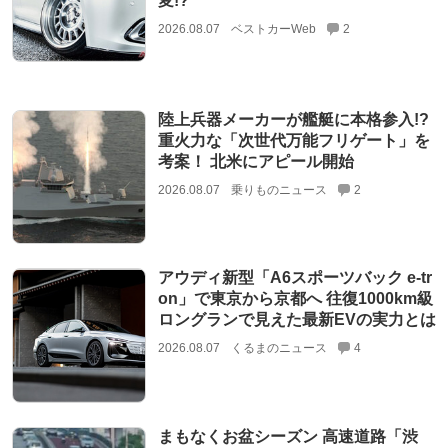
変!?
2026.08.07
ベストカーWeb
2
陸上兵器メーカーが艦艇に本格参入!?
重火力な「次世代万能フリゲート」を
考案！ 北米にアピール開始
2026.08.07
乗りものニュース
2
アウディ新型「A6スポーツバック e-tr
on」で東京から京都へ 往復1000km級
ロングランで見えた最新EVの実力とは
2026.08.07
くるまのニュース
4
まもなくお盆シーズン 高速道路「渋