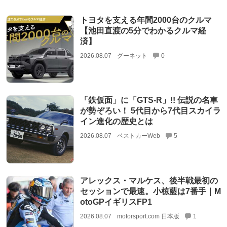
トヨタを支える年間2000台のクルマ
【池田直渡の5分でわかるクルマ経
済】
2026.08.07
グーネット
0
「鉄仮面」に「GTS-R」!! 伝説の名車
が勢ぞろい！ 5代目から7代目スカイラ
イン進化の歴史とは
2026.08.07
ベストカーWeb
5
アレックス・マルケス、後半戦最初の
セッションで最速。小椋藍は7番手｜M
otoGPイギリスFP1
2026.08.07
motorsport.com 日本版
1