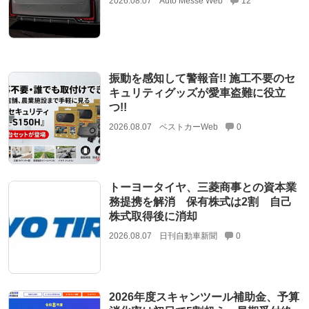
2026.08.07
Auto Messe Web
12
振動を感知して警報音!! 施工不要のセ
キュリティグッズが愛車盗難に役立
つ!!
2026.08.07
ベストカーWeb
0
トーヨータイヤ、三菱商事との資本業
務提携を解消 保有株式は2割 自己
株式取得後に消却
2026.08.07
日刊自動車新聞
0
2026年度スキャンツール補助金、予算