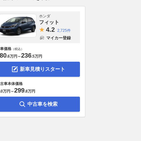
ホンダ
フィット
4.
2
2,725件
マイカー登録
車価格
（税込）
80
236
.
6万円
～
.
5万円
新車見積りスタート
古車本体価格
299
.
0万円
～
.
8万円
中古車を検索