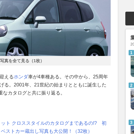
2
写真を全て見る（1枚）
を迎える
ホンダ
車が4車種ある。その中から、25周年
げる。2001年、21世紀の始まりとともに誕生した
重なカタログと共に振り返る。
ット クロススタイルのカタログまであるの!? 初
とベストカー蔵出し写真も大公開！（32枚）