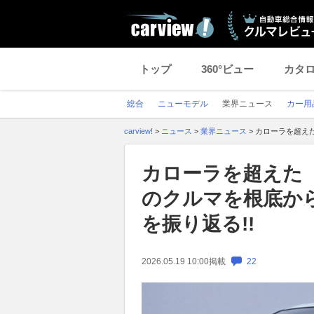
トップ
360°ビュー
カタ
総合
ニューモデル
業界ニュース
カー用
carview!
>
ニュース
>
業界ニュース
>
カローラを超えた
カローラを超えた「
のクルマを根底か
を振り返る!!
2026.05.19 10:00
掲載
22