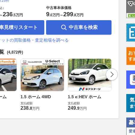
,725件
中古車本体価格
込）
236
9
299
～
.
5万円
.
0万円
～
.
8万円
車見積りスタート
中古車を検索
ィットの買取価格・査定相場を調べる
一覧
(4,872件)
ホーム
1.5 ホーム 4WD
1.5 e:HEV ホーム
1.5 e:H
支払総額
支払総額
支払総額
238
.
249
.
213
.
8
9
3
万円
万円
万円