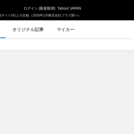
ログイン
[
新規取得
]
Yahoo! JAPAN
サイト5社との比較（2026年2月株式会社プラグ調べ）
オリジナル記事
マイカー