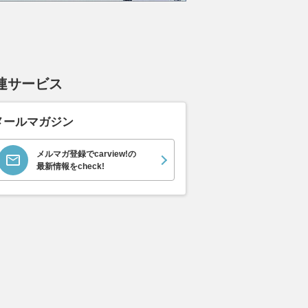
連サービス
メールマガジン
メルマガ登録でcarview!の
最新情報をcheck!