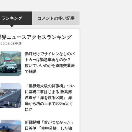
ランキング
コメントの多い記事
業界ニュースアクセスランキング
026.08.08
更新
赤灯だけでサイレンなしのパ
トカーは緊急車両なのか？
抜いていいのかを道路交通法
で解説
「世界最大級の斜張橋」つい
に基礎工事はじまる 阪高湾
岸線が「海を渡る区間」 海
底から塔の上まで300m近く
に!?
新戦闘機「首がつながった」
日英伊 「空中分解」した独