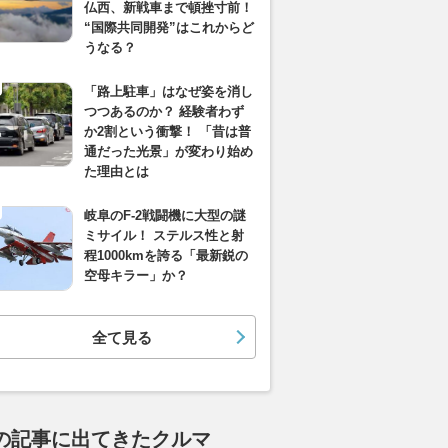
仏西、新戦車まで頓挫寸前！
“国際共同開発”はこれからど
うなる？
「路上駐車」はなぜ姿を消し
つつあるのか？ 経験者わず
か2割という衝撃！ 「昔は普
通だった光景」が変わり始め
た理由とは
岐阜のF-2戦闘機に大型の謎
ミサイル！ ステルス性と射
程1000kmを誇る「最新鋭の
空母キラー」か？
全て見る
の記事に出てきたクルマ