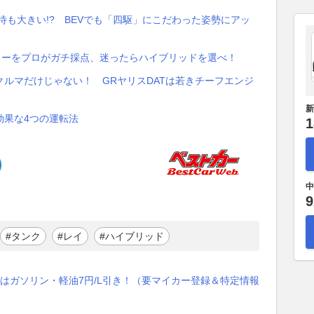
待も大きい!? BEVでも「四駆」にこだわった姿勢にアッ
スターをプロがガチ採点、迷ったらハイブリッドを選べ！
ルマだけじゃない！ GRヤリスDATは若きチーフエンジ
新
効果な4つの運転法
1
中
9
#タンク
#レイ
#ハイブリッド
はガソリン・軽油7円/L引き！（要マイカー登録＆特定情報