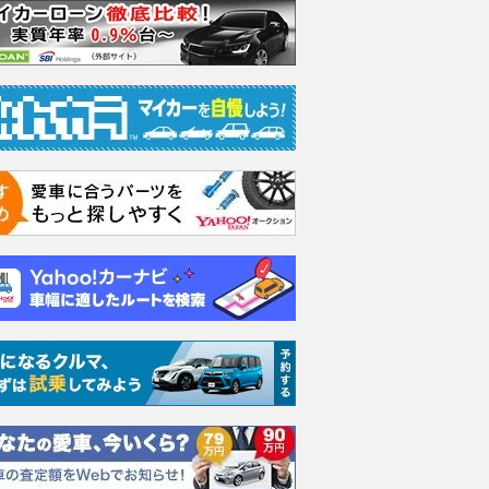
EV ベーシック
1.5 e:HEV ホーム
1.5 ホーム
1.5 e
支払総額
支払総額
支払総額
229
.
194
.
243
.
9
3
3
万円
万円