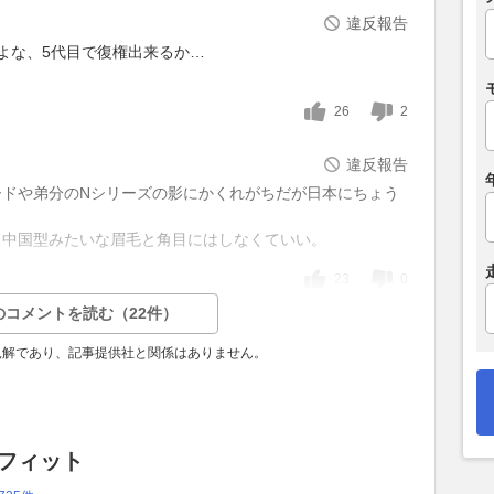
違反報告
よな、5代目で復権出来るか…
26
2
違反報告
ードや弟分のNシリーズの影にかくれがちだが日本にちょう
…中国型みたいな眉毛と角目にはしなくていい。
23
0
のコメントを読む（22件）
見解であり、記事提供社と関係はありません。
 フィット