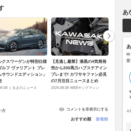
す
あ
申
愛
ルクスワーゲンが特別仕様
【見逃し厳禁】漆黒の4気筒発
「これは
ゴルフ ヴァリアント プレ
売から200馬力ハブステアイン
い……」
ムサウンドエディション」
プレまで! カワサキファン必見
が一度は
売
の7月注目ニュースまとめ
の典型例
08.08
くるまのニュース
2026.08.08
WEBヤングマシン
2026.08.08
コメントを非表示にする
い方
※
おすすめ順
新着順