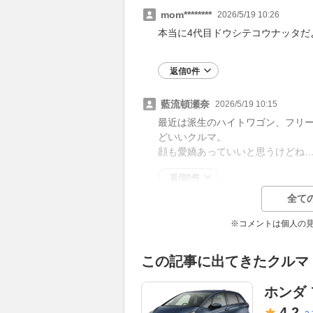
mom********
2026/5/19 10:26
本当に4代目ドウシテコウナッタだ
返信0件
藍流頓瀬奈
2026/5/19 10:15
最近は派生のハイトワゴン、フリ
どいいクルマ。
顔も愛嬌あっていいと思うけどね
返信0件
全て
※コメントは個人の
この記事に出てきたクルマ
ホンダ
4.
2