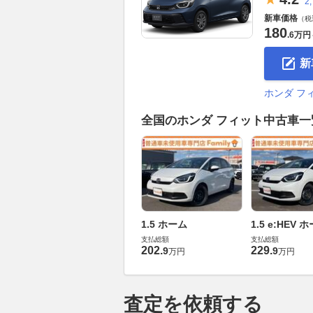
2
新車価格
（税
180
.
6万円
新
ホンダ フ
全国のホンダ フィット中古車
1.5 ホーム
1.5 e:HEV 
支払総額
支払総額
202
.
229
.
9
9
万円
万円
査定を依頼する