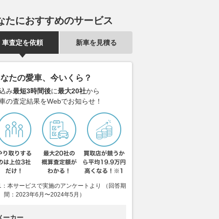
なたにおすすめのサービス
車査定を依頼
新車を見積る
あなたの愛車、今いくら？
込み
最短3時間後
に
最大20社
から
車の査定結果をWebでお知らせ！
本当に勘弁してほし
「サンデードライバーさん、お
BMW「R1300
日常のドライブで誰も
願いだから急に入ってこない
グ」【サクッ
遭遇する身勝手な運転
で！」 お盆の高速道路、トラ
入バイク図鑑
！
ックドライバーの5割以上が警
2026.08.08
we
戒する交通リスクの正体
ベストカーWeb
2026.08.08
Merkmal
1：本サービスで実施のアンケートより （回答期
間：2023年6月〜2024年5月）
メーカー