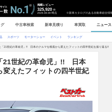
掲載レビュー
325,920
件
時点
※新車カタログのある自動車総合情報
2026.08.08
ログ
中古車検索
新車見積り
車買取
ニュース
品
スポーツ
モーターショー
イベント
ランキング
「21世紀の革命児」!! 日本のクルマを根底から変えたフィットの四半世紀を振り返る!!
21世紀の革命児」!! 日本
ら変えたフィットの四半世紀