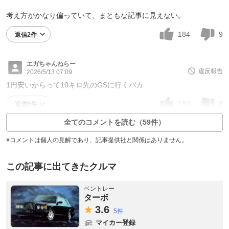
考え方がかなり偏っていて、まともな記事に見えない。
184
9
返信2件
エガちゃんねらー
違反報告
2026/5/13 07:09
1円安いからって10キロ先のGSに行くバカ
130
8
返信6件
全てのコメントを読む（59件）
※コメントは個人の見解であり、記事提供社と関係はありません。
この記事に出てきたクルマ
ベントレー
ターボ
3.
6
5件
マイカー登録