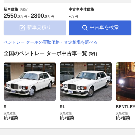
新車価格
中古車本体価格
（税込）
2550
2800
-
.
0万円
～
.
0万円
万円
新車見積り
中古車を検索
ベントレー ターボの買取価格・査定相場を調べる
全国のベントレー ターボ中古車一覧
(3件)
R
RL
BENTLEY
支払総額
支払総額
支払総額
応相談
応相談
応相談