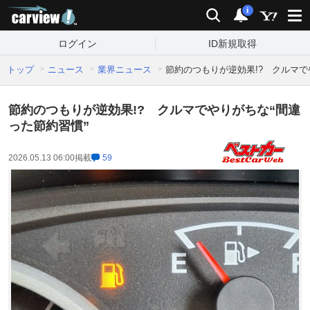
carview!
検索
通知
i
ログイン
ID新規取得
トップ
ニュース
業界ニュース
節約のつもりが逆効果!? クルマで
節約のつもりが逆効果!? クルマでやりがちな“間違
った節約習慣”
2026.05.13 06:00
掲載
59