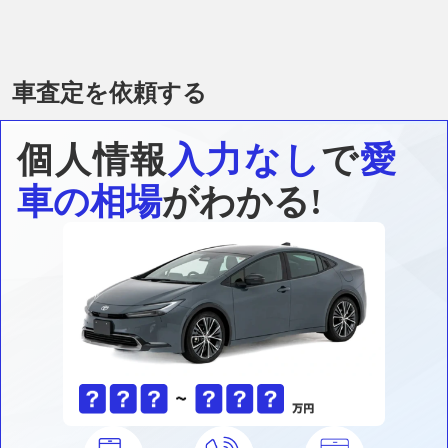
車査定を依頼する
個人情報
入力なし
で
愛
車の相場
がわかる!