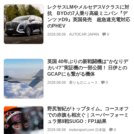
レクサスLMやメルセデスVクラスに対
抗 BYDの7人乗り高級ミニバン『デ
ンツァD9』英国発売 超急速充電対応
のPHEV
2026.08.08
AUTOCAR JAPAN
0
英国 40年ぶりの新戦闘機は“かなりデ
カい!?”実証機の一部公開！ 日伊との
GCAPにも繋がる機体
2026.08.08
乗りものニュース
0
野尻智紀がトップタイム。コースオフ
での赤旗も相次ぐ｜スーパーフォーミ
ュラ第8戦SUGO：FP1結果
2026.08.08
motorsport.com 日本版
0