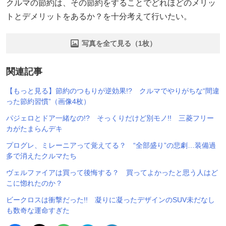
クルマの節約は、その節約をすることでどれほどのメリッ
トとデメリットをあるか？を十分考えて行いたい。
写真を全て見る（1枚）
関連記事
【もっと見る】節約のつもりが逆効果!? クルマでやりがちな“間違
った節約習慣”（画像4枚）
パジェロとドア一緒なの!? そっくりだけど別モノ!! 三菱フリー
カがたまらんデキ
プログレ、ミレーニアって覚えてる？ “全部盛り”の悲劇…装備過
多で消えたクルマたち
ヴェルファイアは買って後悔する？ 買ってよかったと思う人はど
こに惚れたのか？
ビークロスは衝撃だった!! 凝りに凝ったデザインのSUV未だなし
も数奇な運命すぎた