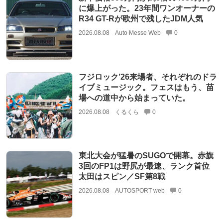
に爆上がった。23年間ワンオーナーの
R34 GT-Rが欧州で残したJDM人気
2026.08.08
Auto Messe Web
0
フジロック’26来場者、それぞれのドラ
イブミュージック。フェスはもう、苗
場への道中から始まっていた。
2026.08.08
くるくら
0
東北大会が猛暑のSUGOで開幕。赤旗
3回のFP1は野尻が最速、ランク首位
太田はスピン／SF第8戦
2026.08.08
AUTOSPORT web
0