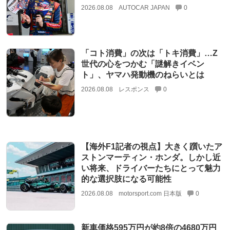
2026.08.08
AUTOCAR JAPAN
0
「コト消費」の次は「トキ消費」…Z
世代の心をつかむ「謎解きイベン
ト」、ヤマハ発動機のねらいとは
2026.08.08
レスポンス
0
【海外F1記者の視点】大きく躓いたア
ストンマーティン・ホンダ。しかし近
い将来、ドライバーたちにとって魅力
的な選択肢になる可能性
2026.08.08
motorsport.com 日本版
0
新車価格595万円が約8倍の4680万円