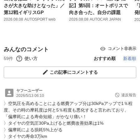
さが大きな助けとなった」／
記】第5回：オートポリスで
「
第12戦イギリスGP
向き合った、自分の課題
発
2026.08.08
AUTOSPORT web
2026.08.08
AUTOCAR JAPAN
20
みんなのコメント
コメント非表示
59件
使い方
おすすめ順
新着順
この記事にコメントする
ヤフーユーザー
違反報告
2026/5/13 06:10
〉空気圧を高めることによる燃費アップ分は30kPaアップで1％程
度、その時の摩耗度は何と5％程度も悪化すると言われており、
「偏摩耗による寿命短縮」がかなり痛い！
〉タイヤの空気圧30Pa上げると燃費改善効果は1%
〉偏摩耗による損耗5%上がる
〉タイヤの寿命3万km