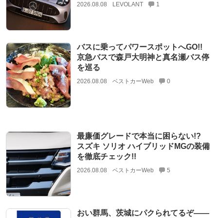
2026.08.08
LEVOLANT
1
バスに乗ってパワースポットへGO!!
京急バスで森戸大明神と真名瀬バス停
を巡る
2026.08.08
ベストカーWeb
0
最廉価グレードで本当に困らない!?
スズキ ソリオ ハイブリッドMGの装備
を徹底チェック!!
2026.08.08
ベストカーWeb
5
おい群馬、茨城にパクられてるぞ――