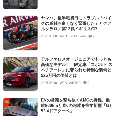
ヤマハ、後半戦初日にトラブル「バイ
クの感触も良くなく緊張した」とクア
ルタラロ／第12戦イギリスGP
2026.08.08
AUTOSPORT web
2
アルファロメオ・ジュニアでもっとも
高価なモデル！ 限定車「スポルト ス
ペチアーレ」に奢られた特別な装備と
525万円の価値とは
2026.08.08
WEB CARTOP
0
EVの常識を撃ち抜くAMGの野性。航
続800kmと直6の咆哮を宿す新型「GT
53 4ドアクーペ」