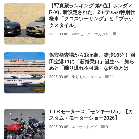
【写真蔵ランキング 第9位】ホンダ Z
R-Vに新設定された、2モデルの特別仕
様車「クロスツーリング」と「ブラッ
クスタイル」
2026.08.08
Webモーターマガジン
0
保安検査場から1km超、徒歩16分！ 羽
田空港T1に「新搭乗口」誕生へ…知ら
ぬと「乗り遅れ不可避」な内容とは
2026.08.08
乗りものニュース
11
T.T.Rモータース「モンキー125」【カ
スタム・モーターショー2026】
2026.08.08
webオートバイ
0