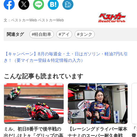
文：ベストカーWeb ベストカーWeb
関連タグ
#軽自動車
#アイ
#タンク
【キャンペーン】8月の毎週金・土・日はガソリン・軽油7円/L引
き！（要マイカー登録＆特定情報の入力）
こんな記事も読まれています
ミル、初日8番手で後半戦の
【レーシングドライバー塚本
「
出だしは上々「グリップの高
ナナミのスーパー耐久参戦
費