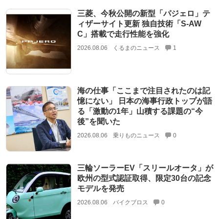
三菱、今秋公開の新型「パジェロ」テ
ィザーサイト更新 独自技術「S-AW
C」搭載で走行性能を強化
2026.08.06
くるまのニュース
1
海の仕事「ここまで注目されたのは記
憶にない」 日本の海事行政トップが語
る「激動の1年」山積する課題の“今
後”を聞いた
2026.08.06
乗りものニュース
0
三輪ソーラーEV「スリールオータ」が
欧州の型式認証取得、限定30台の記念
モデルを発売
2026.08.06
バイクブロス
0