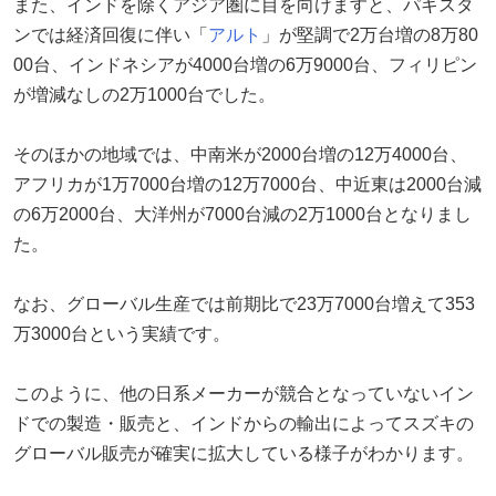
また、インドを除くアジア圏に目を向けますと、パキスタ
ンでは経済回復に伴い「
アルト
」が堅調で2万台増の8万80
00台、インドネシアが4000台増の6万9000台、フィリピン
が増減なしの2万1000台でした。
そのほかの地域では、中南米が2000台増の12万4000台、
アフリカが1万7000台増の12万7000台、中近東は2000台減
の6万2000台、大洋州が7000台減の2万1000台となりまし
た。
なお、グローバル生産では前期比で23万7000台増えて353
万3000台という実績です。
このように、他の日系メーカーが競合となっていないイン
ドでの製造・販売と、インドからの輸出によってスズキの
グローバル販売が確実に拡大している様子がわかります。