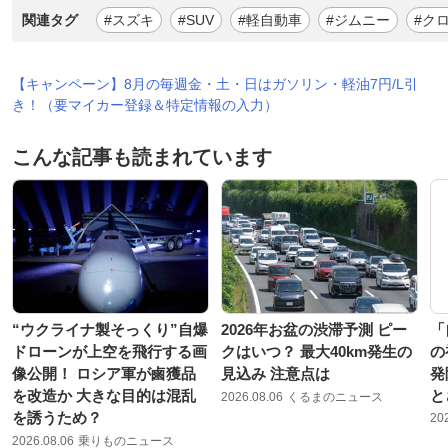
関連タグ
#スズキ
#SUV
#軽自動車
#ジムニー
#ク
【キャンペーン】8月の毎週金・土・日はガソリン・軽油7円/L引
き！（要マイカー登録＆特定情報の入力）
こんな記事も読まれています
“ウクライナ製そっくり”自爆
2026年お盆の渋滞予測 ピー
「
ドローンが上空を飛行する画
クはいつ？ 最大40km発生の
の
像公開！ ロシア軍が鹵獲品
見込み 注意点は
発
を改造か 大きな目的は混乱
と
2026.08.06
くるまのニュース
を誘うため？
20
2026.08.06
乗りものニュース