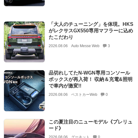
「大人のチューニング」を体現。HKS
がレクサスGX550専用マフラーに込め
たこだわり
2026.08.06
Auto Messe Web
3
品切れしてたN-WGN専用コンソール
ボックスが再入荷！ 収納＆充電&照明
で車内が激変!!
2026.08.06
ベストカーWeb
0
この夏注目のニューモデル《プレリュ
ード》
2026.08.06
グーネット
0