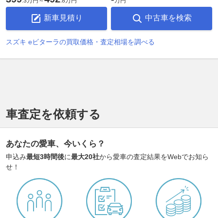
.
3万円
～
.
8万円
万円
新車見積り
中古車を検索
スズキ eビターラの買取価格・査定相場を調べる
車査定を依頼する
あなたの愛車、今いくら？
申込み
最短3時間後
に
最大20社
から愛車の査定結果をWebでお知ら
せ！