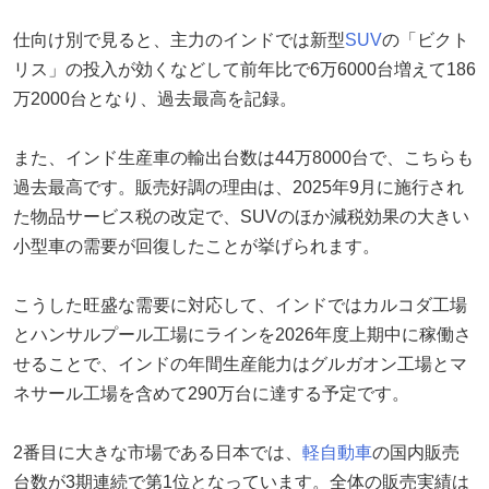
仕向け別で見ると、主力のインドでは新型
SUV
の「ビクト
リス」の投入が効くなどして前年比で6万6000台増えて186
万2000台となり、過去最高を記録。
また、インド生産車の輸出台数は44万8000台で、こちらも
過去最高です。販売好調の理由は、2025年9月に施行され
た物品サービス税の改定で、SUVのほか減税効果の大きい
小型車の需要が回復したことが挙げられます。
こうした旺盛な需要に対応して、インドではカルコダ工場
とハンサルプール工場にラインを2026年度上期中に稼働さ
せることで、インドの年間生産能力はグルガオン工場とマ
ネサール工場を含めて290万台に達する予定です。
2番目に大きな市場である日本では、
軽自動車
の国内販売
台数が3期連続で第1位となっています。全体の販売実績は