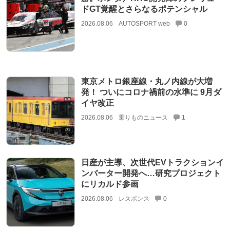
ドGT覚醒とさらなるポテンシャル
2026.08.06
AUTOSPORT web
0
東京メトロ銀座線・丸ノ内線が大増
発！ ついにコロナ禍前の水準に 9月ダ
イヤ改正
2026.08.06
乗りものニュース
1
日産が主導、次世代EVトラクションイ
ンバーター開発へ…研究プロジェクト
にリカルド参画
2026.08.06
レスポンス
0