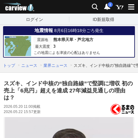
carview!
検索
通知
i
ログイン
ID新規取得
地震情報
8月6日16時18分ごろ発生
熊本県天草・芦北地方
震源地
3
最大震度
この地震による津波の心配はありません
トップ
ニュース
業界ニュース
スズキ、インド中核の“独自路線”で
スズキ、インド中核の“独自路線”で堅調に増収 初の
売上「6兆円」超えを達成 27年減益見通しの理由
は？
2026.05.20 11:00
掲載
2026.05.22 15:57
更新