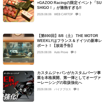
×GAZOO Racingの限定イベント「SU
SHIGO！」が激熱すぎる!!
2026.08.06
WEB CARTOP
1
【第690回】8/8（土） THE MOTOR
WEEKLYはフランス＆ドイツの新車レ
ポート！【放送予告】
2026.08.06
Auto Prove
0
カスタムジャパンがカスタムパーツ事
業を本格展開、第一弾としてオーヴァ
ーレーシングの取扱強化へ
2026.08.06
バイクブロス
0