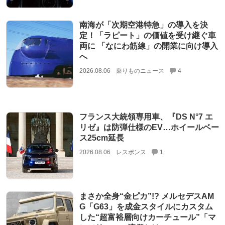
南海が「次期空港特急」の導入を決
定！「ラピート」の価値を受け継ぐ車
両に 「なにわ筋線」の開業に向け導入
へ
2026.08.06
乗りものニュース
4
フランス大統領専用車、『DS N°7 エ
リゼ』は防弾仕様のEV…ホイールベー
ス25cm延長
2026.08.06
レスポンス
1
まさか全身“金ピカ”!? メルセデスAM
G「G63」を成金スタイルにカスタム
した“超富裕層向けカーチュール”「マ