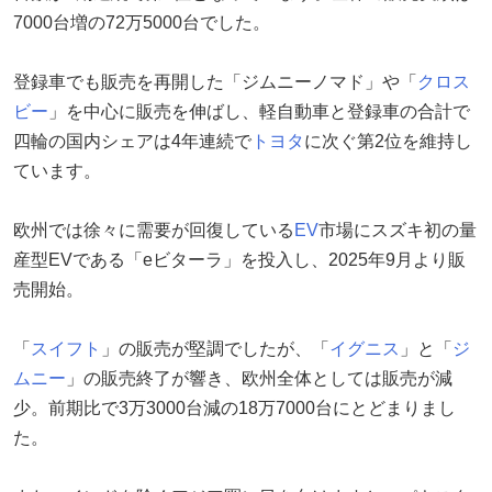
7000台増の72万5000台でした。
登録車でも販売を再開した「ジムニーノマド」や「
クロス
ビー
」を中心に販売を伸ばし、軽自動車と登録車の合計で
四輪の国内シェアは4年連続で
トヨタ
に次ぐ第2位を維持し
ています。
欧州では徐々に需要が回復している
EV
市場にスズキ初の量
産型EVである「eビターラ」を投入し、2025年9月より販
売開始。
「
スイフト
」の販売が堅調でしたが、「
イグニス
」と「
ジ
ムニー
」の販売終了が響き、欧州全体としては販売が減
少。前期比で3万3000台減の18万7000台にとどまりまし
た。