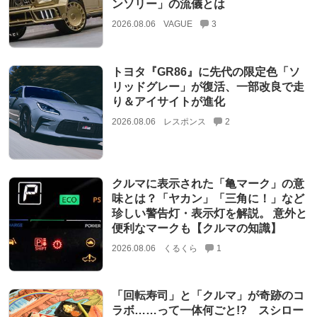
ンソリー」の流儀とは
2026.08.06
VAGUE
3
トヨタ『GR86』に先代の限定色「ソ
リッドグレー」が復活、一部改良で走
り＆アイサイトが進化
2026.08.06
レスポンス
2
クルマに表示された「亀マーク」の意
味とは？「ヤカン」「三角に！」など
珍しい警告灯・表示灯を解説。 意外と
便利なマークも【クルマの知識】
2026.08.06
くるくら
1
「回転寿司」と「クルマ」が奇跡のコ
ラボ……って一体何ごと!? スシロー