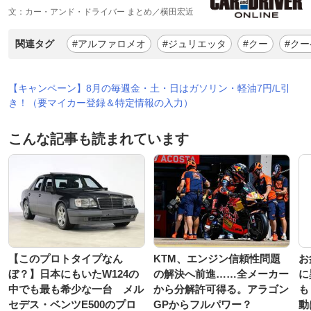
文：カー・アンド・ドライバー まとめ／横田宏近
関連タグ
#アルファロメオ
#ジュリエッタ
#クー
#クー
【キャンペーン】8月の毎週金・土・日はガソリン・軽油7円/L引
き！（要マイカー登録＆特定情報の入力）
こんな記事も読まれています
【このプロトタイプなん
KTM、エンジン信頼性問題
お
ぼ？】日本にもいたW124の
の解決へ前進……全メーカー
に
中でも最も希少な一台 メル
から分解許可得る。アラゴン
も
セデス・ベンツE500のプロ
GPからフルパワー？
動