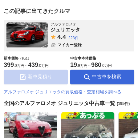
この記事に出てきたクルマ
アルファロメオ
ジュリエッタ
4.
4
223件
マイカー登録
新車価格
中古車本体価格
（税込）
399
439
19
980
.
0万円
～
.
0万円
.
9万円
～
.
0万円
新車見積り
中古車を検索
アルファロメオ ジュリエッタの買取価格・査定相場を調べる
全国のアルファロメオ ジュリエッタ中古車一覧
(195件)