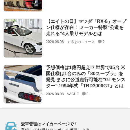
【エイトの日】マツダ「RX-8」オープ
ン仕様が存在！ メーカー特製“公道を
走れる”4人乗りモデルとは
2026.08.08
くるまのニュース
2
予想価格は1億円超え!? 世界で35台 米
国仕様は1台のみの「80スープラ」を
発見 まさに公道走行可能な“GTモンス
ター” 1994年式「TRD3000GT」とは
2026.08.08
VAGUE
1
愛車管理はマイカーページで！