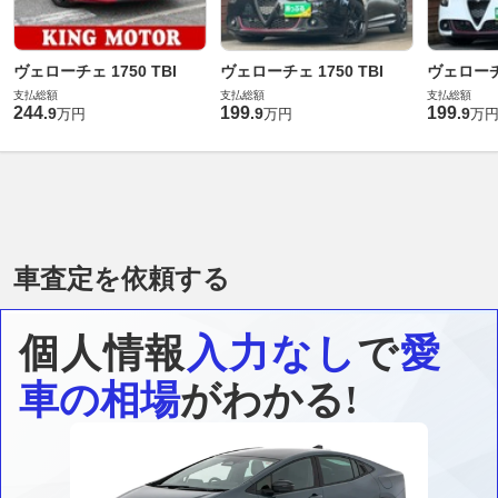
ヴェローチェ 1750 TBI
ヴェローチェ 1750 TBI
ヴェローチェ
支払総額
支払総額
支払総額
244
199
199
.
9
.
9
.
9
万円
万円
万
車査定を依頼する
個人情報
入力なし
で
愛
車の相場
がわかる!