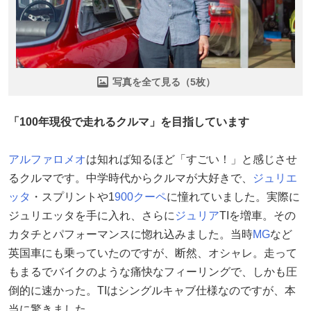
写真を全て見る（5枚）
「100年現役で走れるクルマ」を目指しています
アルファロメオ
は知れば知るほど「すごい！」と感じさせ
るクルマです。中学時代からクルマが大好きで、
ジュリエ
ッタ
・スプリントや1
900クーペ
に憧れていました。実際に
ジュリエッタを手に入れ、さらに
ジュリア
TIを増車。その
カタチとパフォーマンスに惚れ込みました。当時
MG
など
英国車にも乗っていたのですが、断然、オシャレ。走って
もまるでバイクのような痛快なフィーリングで、しかも圧
倒的に速かった。TIはシングルキャブ仕様なのですが、本
当に驚きました。