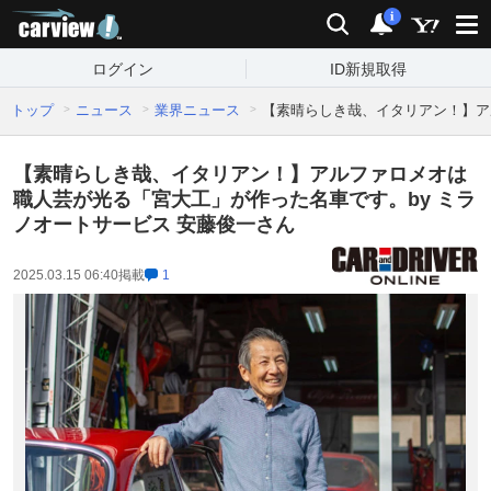
carview!
検索
通知
i
ログイン
ID新規取得
トップ
ニュース
業界ニュース
【素晴らしき哉、イタリアン！】ア
【素晴らしき哉、イタリアン！】アルファロメオは
職人芸が光る「宮大工」が作った名車です。by ミラ
ノオートサービス 安藤俊一さん
2025.03.15 06:40
掲載
1