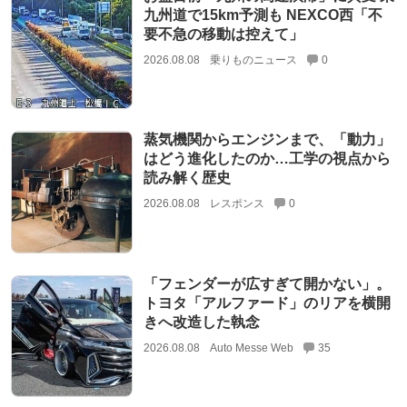
九州道で15km予測も NEXCO西「不
要不急の移動は控えて」
2026.08.08
乗りものニュース
0
蒸気機関からエンジンまで、「動力」
はどう進化したのか…工学の視点から
読み解く歴史
2026.08.08
レスポンス
0
「フェンダーが広すぎて開かない」。
トヨタ「アルファード」のリアを横開
きへ改造した執念
2026.08.08
Auto Messe Web
35