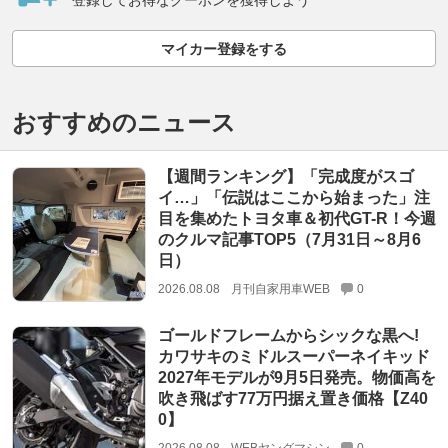
登録してお得なクーポンを獲得しよう
マイカー登録をする
おすすめのニュース
【週間ランキング】「完成度がスゴ
イ…」「伝説はここから始まった」注
目を集めたトヨタ車＆初代GT-R！今週
のクルマ記事TOP5（7月31日～8月6
日）
2026.08.08
月刊自家用車WEB
0
ゴールドフレームからシックな黒へ!
カワサキのミドルスーパーネイキッド
2027年モデルが9月5日発売。物価高を
吹き飛ばす77万円据え置き価格【Z40
0】
2026.08.08
WEBヤングマシン
0