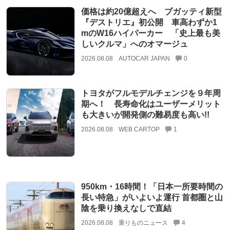
価格は約20億超えへ ブガッティ新型
『デストリエ』初公開 車高わずか1
mのW16ハイパーカー 「史上最も美
しいクルマ」へのオマージュ
2026.08.08
AUTOCAR JAPAN
0
トヨタがフルモデルチェンジを９年周
期へ！ 長寿命化はユーザーメリット
も大きいが開発側の難易度も高い!!
2026.08.08
WEB CARTOP
1
950km・16時間！「日本一所要時間の
長い特急」がいよいよ運行 首都圏と山
陰を乗り換えなしで直結
2026.08.08
乗りものニュース
4