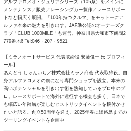
アルファロメオ・ジュリアシリーズ（105系）をメインに
メンテナンス／販売／レーシングカー製作／レースサポー
トなど幅広く展開。「100年持つクルマ」をモットーにア
ルファ本来の魅力を引き出す。JAF準公認のオーナーズク
ラブ「CLUB 1000MILE「も運営。神奈川県大和市下鶴間2
779番地6 Tel:046・207・9521
【ミラノオートサービス 代表取締役 安藤俊一 氏 プロフィ
ール】
あんどう しゅんいち／株式会社ミラノ商会 代表取締役。自
身アルファロメオの虜になり専門ショップを設立。本来の
高いポテンシャルを引き出す術を熟知しているプロ中のプ
ロ。レースサポートで海外に遠征する機会も多く、日本で
も幅広い年齢層が楽しむヒストリックイベントを根付かせ
たいと語る。創立50周年を迎え、2025年春に淡路島までの
ツーリングイベントを企画中