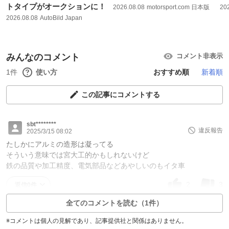
トタイプがオークションに！
2026.08.08
motorsport.com 日本版
20
2026.08.08
AutoBild Japan
みんなのコメント
コメント非表示
1件
使い方
おすすめ順
新着順
この記事にコメントする
sbt********
違反報告
2025/3/15 08:02
たしかにアルミの造形は凝ってる
そういう意味では宮大工的かもしれないけど
鉄の品質や加工精度、電気部品などあやしいのもイタ車
2
3
返信0件
全てのコメントを読む（1件）
※コメントは個人の見解であり、記事提供社と関係はありません。