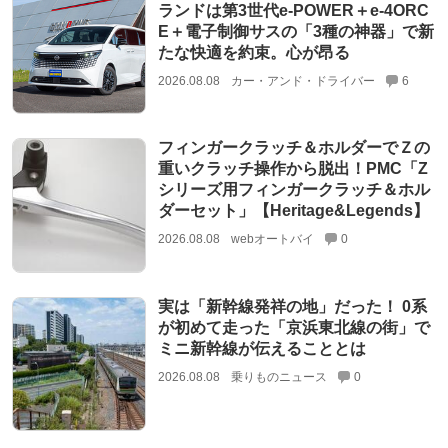
ランドは第3世代e-POWER＋e-4ORC
E＋電子制御サスの「3種の神器」で新
たな快適を約束。心が昂る
2026.08.08
カー・アンド・ドライバー
6
フィンガークラッチ＆ホルダーでＺの
重いクラッチ操作から脱出！PMC「Z
シリーズ用フィンガークラッチ＆ホル
ダーセット」【Heritage&Legends】
2026.08.08
webオートバイ
0
実は「新幹線発祥の地」だった！ 0系
が初めて走った「京浜東北線の街」で
ミニ新幹線が伝えることとは
2026.08.08
乗りものニュース
0