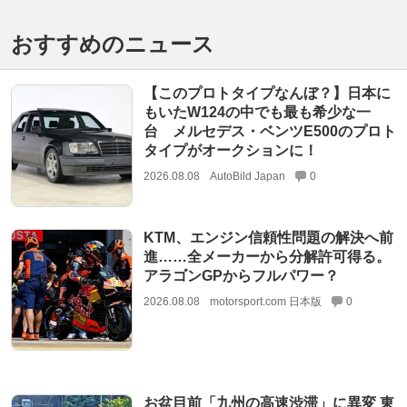
おすすめのニュース
【このプロトタイプなんぼ？】日本に
もいたW124の中でも最も希少な一
台 メルセデス・ベンツE500のプロト
タイプがオークションに！
2026.08.08
AutoBild Japan
0
KTM、エンジン信頼性問題の解決へ前
進……全メーカーから分解許可得る。
アラゴンGPからフルパワー？
2026.08.08
motorsport.com 日本版
0
お盆目前「九州の高速渋滞」に異変 東