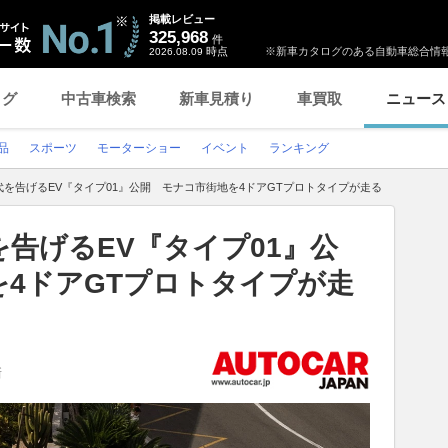
掲載レビュー
325,968
件
時点
※新車カタログのある自動車総合情報
2026.08.09
ログ
中古車検索
新車見積り
車買取
ニュース
品
スポーツ
モーターショー
イベント
ランキング
を告げるEV『タイプ01』公開 モナコ市街地を4ドアGTプロトタイプが走る
告げるEV『タイプ01』公
4ドアGTプロトタイプが走
新