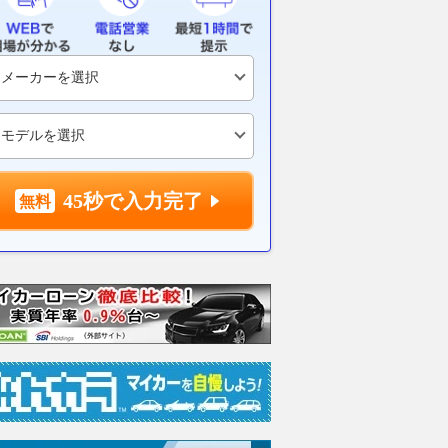
45秒で入力完了
ア
パイオニア
リュクス
リュク
支払総額
支払総額
支払総額
2100
.
2290
.
1974
.
0
0
円
万円
万円