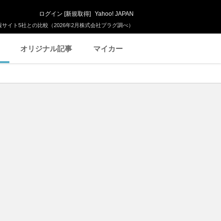
ログイン
[
新規取得
]
Yahoo! JAPAN
サイト5社との比較（2026年2月株式会社プラグ調べ）
オリジナル記事
マイカー