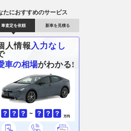
なたにおすすめのサービス
車査定を依頼
新車を見積る
GT優勝で憑き物も取
平塚市の国道129号沿い まる
「滑走路がい
スーパーフォーミュラ
で「焼き菓子の迷宮」!? 多様
現実に!? 海
予選Q3進出の牧野任
な“自販機”が店内ビッシリ!!
機メーカーが
個人情報
入力なし
も明るく「今までと違
24時間いつでも買える「湘南ク
そのものを変
で
ルで臨めている」
ッキーアウトレット」は足を伸
2026.08.08
乗り
ばす価値アリ
motorsport.com 日本版
愛車の相場
がわかる!
2026.08.08
バイクのニュース