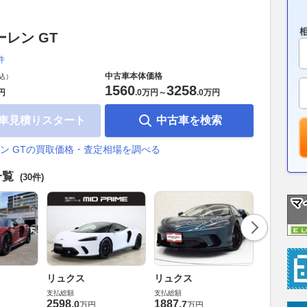
レン GT
件
中古車本体価格
込）
1560
3258
円
.
0万円
～
.
0万円
車見積りスタート
中古車を検索
ン GTの買取価格・査定相場を調べる
一覧
(30件)
リュクス
リュクス
パイオニ
支払総額
支払総額
支払総額
2598
.
1887
.
2000
.
0
7
0
万円
万円
万