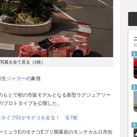
2
写真を全て見る（3枚）
新生
ジャガー
の象徴
のもとで初の市販モデルとなる新型ラグジュアリー
』のプロトタイプを公開した。
タイプ01がモナコを走る！ 全7枚
ーミュラEのモナコEプリ開幕前のモンテカルロ市街