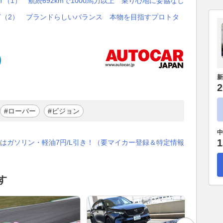
T（1） 航続692kmで1000馬力以上 乗り心地に妥協なし
T（2） ブランドらしいバランス 本物を目指すプロトタ
新
2
#ローバー
#ビジョン
中
1
はガソリン・軽油7円/L引き！（要マイカー登録＆特定情報
す