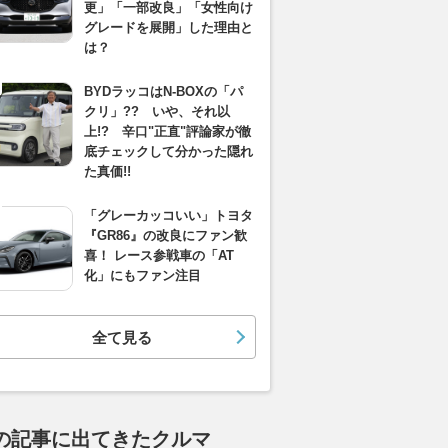
更」「一部改良」「女性向け
グレードを展開」した理由と
は？
BYDラッコはN-BOXの「パ
クリ」?? いや、それ以
上!? 辛口"正直"評論家が徹
底チェックして分かった隠れ
た真価!!
「グレーカッコいい」トヨタ
『GR86』の改良にファン歓
喜！ レース参戦車の「AT
化」にもファン注目
全て見る
の記事に出てきたクルマ