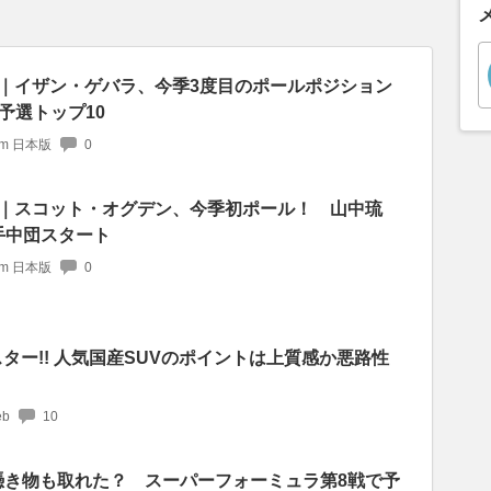
予選｜イザン・ゲバラ、今季3度目のポールポジション
予選トップ10
com 日本版
0
予選｜スコット・オグデン、今季初ポール！ 山中琉
手中団スタート
com 日本版
0
スター!! 人気国産SUVのポイントは上質感か悪路性
b
10
憑き物も取れた？ スーパーフォーミュラ第8戦で予