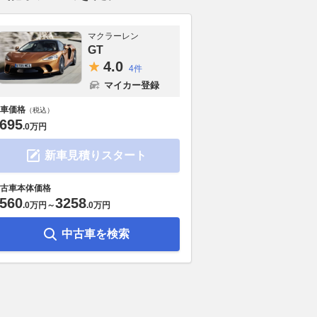
マクラーレン
GT
4.
0
4件
マイカー登録
車価格
（税込）
695
.
0万円
新車見積りスタート
古車本体価格
560
3258
.
0万円
～
.
0万円
中古車を検索