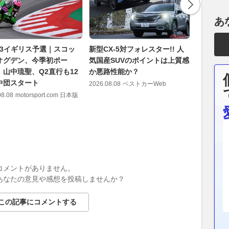
あ
to3イギリス予選｜スコッ
新型CX-5対フォレスター!! 人
スーパー
オグデン、今季初ポー
気国産SUVのポイントは上質感
れた？ 
 山中琉聖、Q2直行も12
か悪路性能か？
第8戦で
中団スタート
祐、表情
2026.08.08
ベストカーWeb
うメンタ
08.08
motorsport.com 日本版
2026.08.08
コメントがありません。
あなたの意見や感想を投稿しませんか？
この記事にコメントする