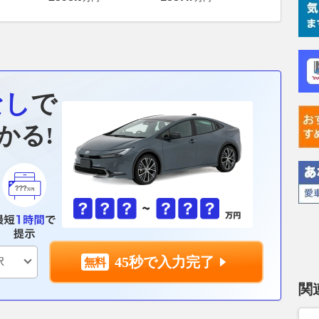
なし
で
かる!
45秒で入力完了
関