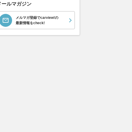
メールマガジン
メルマガ登録でcarview!の
最新情報をcheck!