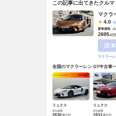
この記事に出てきたクルマ
マクラー
4.
0
4
新車価格
（税
2695
.
0万
新
マクラーレ
全国のマクラーレン GT中古車
リュクス
リュクス
支払総額
支払総額
2630
.
1933
.
0
0
万円
万円