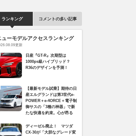
ランキング
コメントの多い記事
ニューモデルアクセスランキング
026.08.09
更新
日産『GT-R』次期型は
1000ps級ハイブリッド？
R36のデザインを予測！
【最新モデル試乗】期待の日
産エルグランドは第3世代e-
POWER＋e-4ORCE＋電子制
御サスの「3種の神器」で新
たな快適を約束。心が昂る
ディーゼル廃止！ マツダ
CX-30が「大胆なグレード変