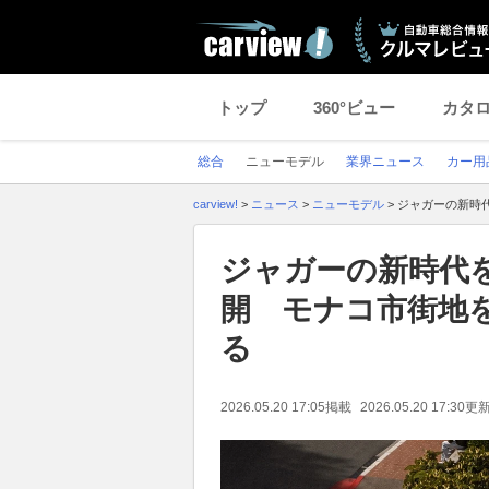
トップ
360°ビュー
カタ
総合
ニューモデル
業界ニュース
カー用
carview!
>
ニュース
>
ニューモデル
>
ジャガーの新時代
ジャガーの新時代を
開 モナコ市街地を
る
2026.05.20 17:05
掲載
2026.05.20 17:30
更