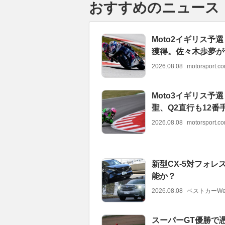
おすすめのニュース
Moto2イギリス
獲得。佐々木歩夢が
2026.08.08
motorsport.
Moto3イギリス
聖、Q2直行も12番
2026.08.08
motorsport.
新型CX-5対フォレ
能か？
2026.08.08
ベストカーWe
スーパーGT優勝で