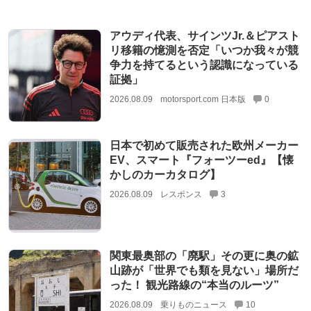
アウディ代表、サインツJr.＆ピアスト
リ移籍の憶測を否定「いつか我々が競
争力を持てるという認識になっている
証拠」
2026.08.09
motorsport.com 日本版
0
日本で初めて販売された欧州メーカー
EV、スマート『フォーツーed』【懐
かしのカーカタログ】
2026.08.09
レスポンス
3
関東最奥部の「廃駅」その更に奥の鉱
山跡が「世界でも類を見ない」場所だ
った！ 観光路線の“本当のルーツ”
2026.08.09
乗りものニュース
10