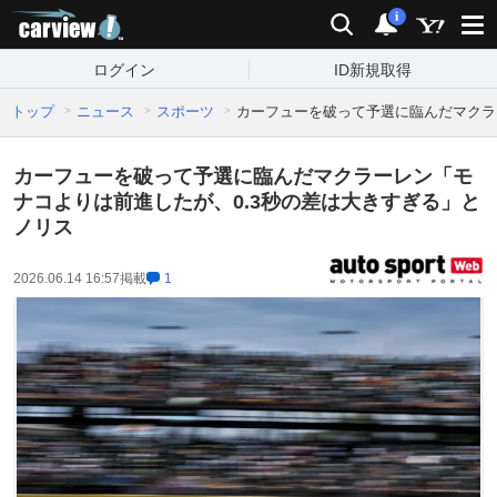
carview!
検索
通知
i
ログイン
ID新規取得
トップ
ニュース
スポーツ
カーフューを破って予選に臨んだマクラ
カーフューを破って予選に臨んだマクラーレン「モ
ナコよりは前進したが、0.3秒の差は大きすぎる」と
ノリス
2026.06.14 16:57
掲載
1