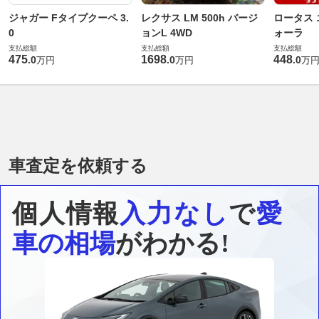
ジャガー Fタイプクーペ 3.
レクサス LM 500h バージ
ロータス 
0
ョンL 4WD
ォーラ
支払総額
支払総額
支払総額
475
1698
448
.
0
.
0
.
0
万円
万円
万
車査定を依頼する
個人情報
入力なし
で
愛
車の相場
がわかる!