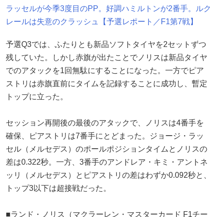
ラッセルが今季3度目のPP。好調ハミルトンが2番手。ルク
レールは失意のクラッシュ【予選レポート／F1第7戦】
予選Q3では、ふたりとも新品ソフトタイヤを2セットずつ
残していた。しかし赤旗が出たことでノリスは新品タイヤ
でのアタックを1回無駄にすることになった。一方でピア
ストリは赤旗直前にタイムを記録することに成功し、暫定
トップに立った。
セッション再開後の最後のアタックで、ノリスは4番手を
確保、ピアストリは7番手にとどまった。ジョージ・ラッ
セル（メルセデス）のポールポジションタイムとノリスの
差は0.322秒。一方、3番手のアンドレア・キミ・アントネ
ッリ（メルセデス）とピアストリの差はわずか0.092秒と、
トップ3以下は超接戦だった。
■ランド・ノリス（マクラーレン・マスターカード F1チー