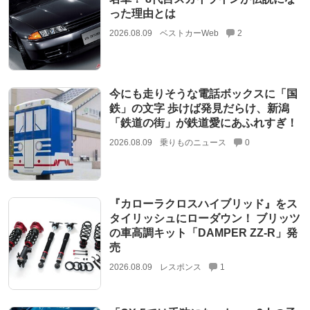
った理由とは
2026.08.09
ベストカーWeb
2
今にも走りそうな電話ボックスに「国
鉄」の文字 歩けば発見だらけ、新潟
「鉄道の街」が鉄道愛にあふれすぎ！
2026.08.09
乗りものニュース
0
『カローラクロスハイブリッド』をス
タイリッシュにローダウン！ ブリッツ
の車高調キット「DAMPER ZZ-R」発
売
2026.08.09
レスポンス
1