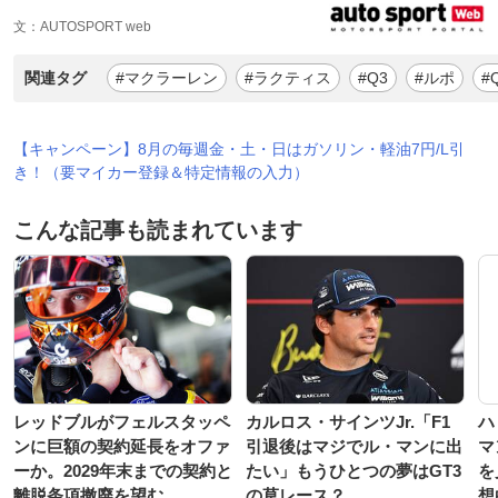
文：AUTOSPORT web
関連タグ
#マクラーレン
#ラクティス
#Q3
#ルポ
#
【キャンペーン】8月の毎週金・土・日はガソリン・軽油7円/L引
き！（要マイカー登録＆特定情報の入力）
こんな記事も読まれています
レッドブルがフェルスタッペ
カルロス・サインツJr.「F1
ハ
ンに巨額の契約延長をオファ
引退後はマジでル・マンに出
マ
ーか。2029年末までの契約と
たい」もうひとつの夢はGT3
を
離脱条項撤廃を望む
の草レース？
想