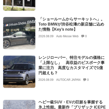
「ショールームからサーキットへ」。
Toto BMWが渋谷松濤の新店舗に込め
た情熱【Key’s note】
2026.08.09
Auto Messe Web
0
レンジローバー、特注モデルの価格に
「上限なし」 高収益のビスポーク事
業に注力 高度なカスタマイズで1億
円超えも？
2026.08.09
AUTOCAR JAPAN
0
ヘビー級SUV・EVの巨躯を掌握する
氷上性能。最新作「ブリザック ICEPE