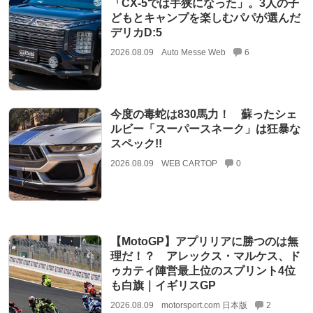
「CX-5では手狭になった」。3人の子
どもとキャンプを楽しむパパが選んだ
デリカD:5
2026.08.09
Auto Messe Web
6
今度の毒蛇は830馬力！ 蘇ったシェ
ルビー「スーパースネーク」は狂暴な
スペック!!
2026.08.09
WEB CARTOP
0
【MotoGP】アプリリアに勝つのは無
理だ！？ アレックス・マルケス、ド
ゥカティ陣営最上位のスプリント4位
も白旗｜イギリスGP
2026.08.09
motorsport.com 日本版
2