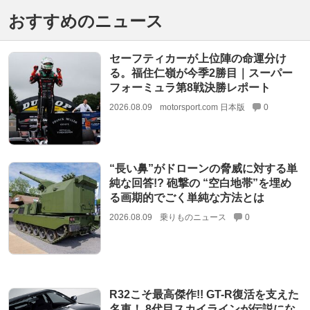
おすすめのニュース
セーフティカーが上位陣の命運分け
る。福住仁嶺が今季2勝目｜スーパー
フォーミュラ第8戦決勝レポート
2026.08.09
motorsport.com 日本版
0
“長い鼻”がドローンの脅威に対する単
純な回答!? 砲撃の “空白地帯”を埋め
る画期的でごく単純な方法とは
2026.08.09
乗りものニュース
0
R32こそ最高傑作!! GT-R復活を支えた
名車！ 8代目スカイラインが伝説にな