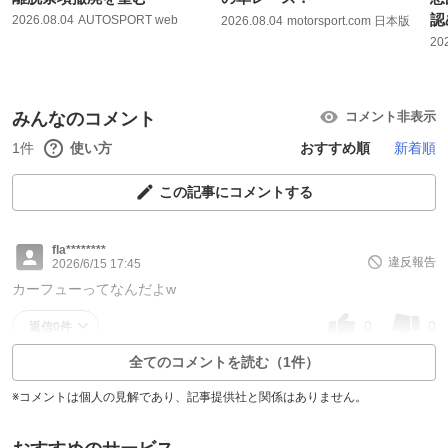
認
2026.08.04
AUTOSPORT web
2026.08.04
motorsport.com 日本版
20
みんなのコメント
コメント非表示
1件
使い方
おすすめ順
新着順
この記事にコメントする
fla********
違反報告
2026/6/15 17:45
カーフューってなんだよw
0
0
返信0件
全てのコメントを読む（1件）
※コメントは個人の見解であり、記事提供社と関係はありません。