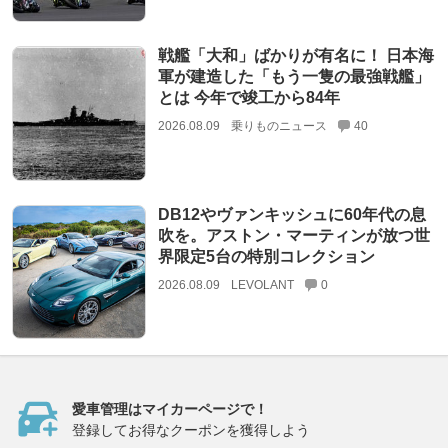
戦艦「大和」ばかりが有名に！ 日本海
軍が建造した「もう一隻の最強戦艦」
とは 今年で竣工から84年
2026.08.09
乗りものニュース
40
DB12やヴァンキッシュに60年代の息
吹を。アストン・マーティンが放つ世
界限定5台の特別コレクション
2026.08.09
LEVOLANT
0
愛車管理はマイカーページで！
登録してお得なクーポンを獲得しよう