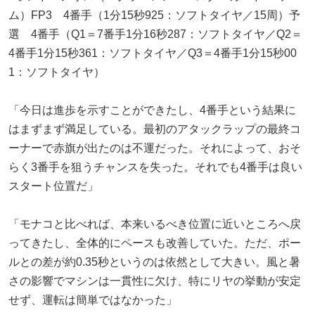
ム）FP3 4番手（1分15秒925：ソフトタイヤ／15周）予
選 4番手（Q1＝7番手1分16秒287：ソフトタイヤ／Q2＝
4番手1分15秒361：ソフトタイヤ／Q3＝4番手1分15秒00
1：ソフトタイヤ）
「今日は進歩を示すことができたし、4番手という結果に
はまずまず満足している。最初のアタックラップの最終コ
ーナーで赤旗が出たのは不運だった。それによって、おそ
らく3番手を狙うチャンスを失った。それでも4番手は良い
スタート位置だ」
「モナコと比べれば、本来いるべき位置に近いところへ戻
ってきたし、全体的にペースも改善していた。ただ、ポー
ルとの差が約0.35秒というのは依然として大きい。風と暑
さの影響でマシンは一貫性に欠け、特にリヤの挙動が安定
せず、運転は簡単ではなかった」