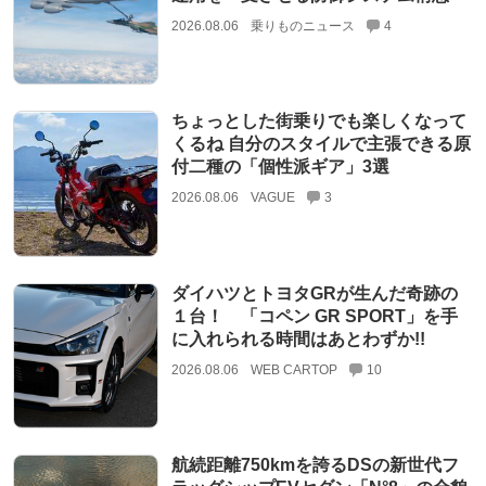
2026.08.06
乗りものニュース
4
ちょっとした街乗りでも楽しくなって
くるね 自分のスタイルで主張できる原
付二種の「個性派ギア」3選
2026.08.06
VAGUE
3
ダイハツとトヨタGRが生んだ奇跡の
１台！ 「コペン GR SPORT」を手
に入れられる時間はあとわずか!!
2026.08.06
WEB CARTOP
10
航続距離750kmを誇るDSの新世代フ