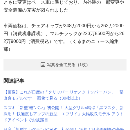
ともに変更はベース車に準じており、内外装の一部変更や
安全装備の充実が図られました。
車両価格は、チェアキャブが248万2000円から262万2000
円（消費税非課税）、マルチラックが223万8500円から26
2万9000円（消費税込）です。（くるまのニュース編集
部）
写真を全て見る（1枚）
関連記事
【画像】これが日産の「クリッパー リオ／クリッパー バン」一部
改良モデルです！ 画像で見る（30枚以上）
スズキ「新型“軽”バン」初公開！ 大型グリル×精悍「黒マスク」新
採用！ 快適度もアップの新型「エブリイ」大幅改良モデル アウト
ドアイベントでお披露目
日産「新型エルグランド“VIP”」初公開！ 16年ぶり全面刷新の高級