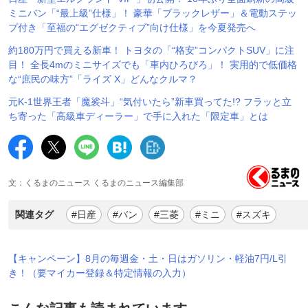
ミニバン「“最上級”仕様」！ 豪華「ブラックレザー」＆電動ステッ
プ付き「至福の“エグゼクティブ”向け仕様」を今夏発売へ
約180万円で買える新車！ トヨタの「“格安”コンパクトSUV」に注
目！ 全長4mのミニサイズでも「車内ひろびろ」！ 実用的で低価格
な“庶民の味方”「ライズ X」どんなクルマ？
元K-1世界王者「魔裟斗」“気付いたら”新車買ってた!? フラッと立
ち寄った「高級車ディーラー」で手に入れた「限定車」とは
文：くるまのニュース くるまのニュース編集部
関連タグ
#日産
#バン
#三菱
#ミニ
#スズキ
【キャンペーン】8月の毎週金・土・日はガソリン・軽油7円/L引
き！（要マイカー登録＆特定情報の入力）