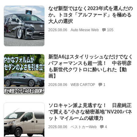
なぜ新型ではなく2023年式を選んだの
か。トヨタ「アルファード」を極める
大人の選択
2026.08.06
Auto Messe Web
105
新型A6はスタイリッシュなだけでなく
パフォーマンスも超一流！ 中谷明彦
も新世代クワトロに酔いしれた【動
画】
2026.08.06
WEB CARTOP
1
ソロキャン派よ見逃すな！ 日産純正
で買える“小さな秘密基地”NV200バネ
ット マイルームの破壊力
2026.08.06
ベストカーWeb
4