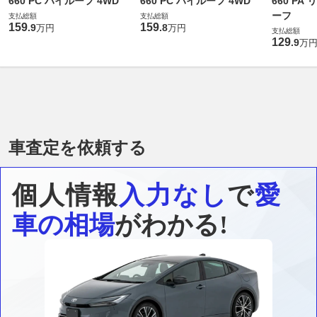
660 PC ハイルーフ 4WD
660 PC ハイルーフ 4WD
660 PA
ーフ
支払総額
支払総額
159
159
.
9
.
8
万円
万円
支払総額
129
.
9
万
車査定を依頼する
個人情報
入力なし
で
愛
車の相場
がわかる!