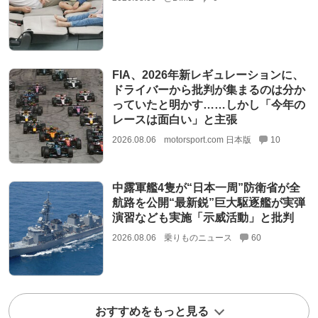
FIA、2026年新レギュレーションに、
ドライバーから批判が集まるのは分か
っていたと明かす……しかし「今年の
レースは面白い」と主張
2026.08.06
motorsport.com 日本版
10
中露軍艦4隻が“日本一周”防衛省が全
航路を公開“最新鋭”巨大駆逐艦が実弾
演習なども実施「示威活動」と批判
2026.08.06
乗りものニュース
60
おすすめをもっと見る