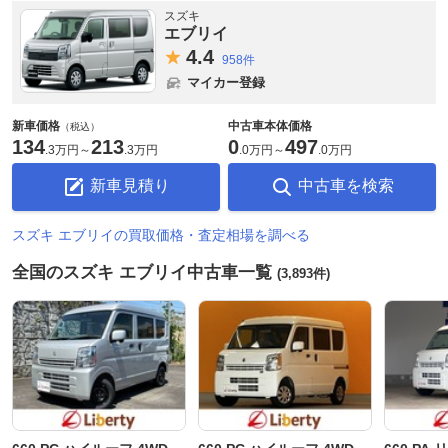
スズキ
エブリイ
4.
4
958件
マイカー登録
新車価格
中古車本体価格
（税込）
134
213
0
497
.
3万円
～
.
3万円
.
0万円
～
.
0万円
新車見積り
中古車を検索
スズキ エブリイの買取価格・査定相場を調べる
全国のスズキ エブリイ中古車一覧
(3,893件)