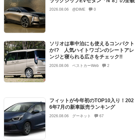
ラッグシップEVセダン「N°8」の全貌
2026.08.06
@DIME
0
ソリオは車中泊にも使えるコンパクト
か!? 人気ハイトワゴンのシートアレ
ンジと寝られる広さをチェック!!
2026.08.06
ベストカーWeb
2
フィットが今年初のTOP10入り！202
6年7月の新車販売ランキング
2026.08.06
グーネット
67