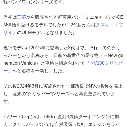
軽バン／ワゴンシリーズです。
当初は
三菱
から販売される軽商用バン「ミニキャブ」のOE
M供給を受けるモデルでしたが、2代目からは
スズキ
「
エブ
リイ
」のOEMモデルとなりました。
現行モデルは2015年に登場した3代目で、それまでのクリ
ッパーという名称から、日産の新世代の乗り物（＝New ge
neration Vehicle）と車格を組み合わせた「
NV100クリッパ
ー
」へと名称を一新しました。
その後2024年3月に実施された一部改良でNVの名称を廃止
し、従来の“クリッパー”シリーズへと再変更されていま
す。
パワートレインは、660cc 直列3気筒ターボエンジンに加
え、クリッパー バンでは自然吸気（NA）エンジンをライ