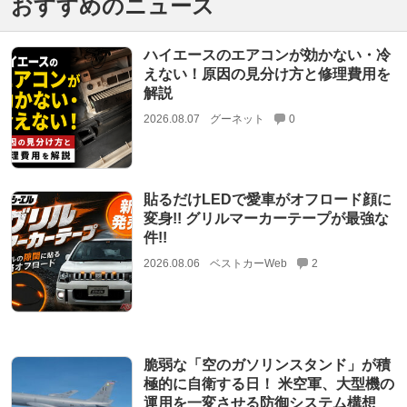
おすすめのニュース
ハイエースのエアコンが効かない・冷
えない！原因の見分け方と修理費用を
解説
2026.08.07
グーネット
0
貼るだけLEDで愛車がオフロード顔に
変身!! グリルマーカーテープが最強な
件!!
2026.08.06
ベストカーWeb
2
脆弱な「空のガソリンスタンド」が積
極的に自衛する日！ 米空軍、大型機の
運用を一変させる防御システム構想