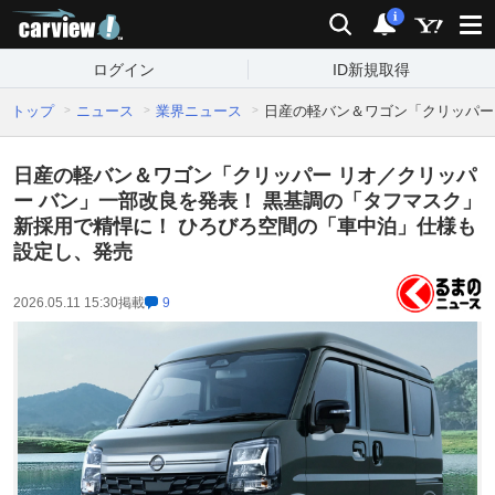
carview!
検索
通知
i
ログイン
ID新規取得
トップ
ニュース
業界ニュース
日産の軽バン＆ワゴン「クリッパー
日産の軽バン＆ワゴン「クリッパー リオ／クリッパ
ー バン」一部改良を発表！ 黒基調の「タフマスク」
新採用で精悍に！ ひろびろ空間の「車中泊」仕様も
設定し、発売
2026.05.11 15:30
掲載
9