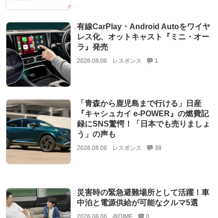
有線CarPlay・Android Autoをワイヤ
レス化、オットキャスト『ミニ・オー
ラ』発売
2026.08.06
レスポンス
1
「青森から鹿児島まで行ける」日産
『キャシュカイ e-POWER』の燃費記
録にSNS驚愕！「日本でも売りましょ
う」の声も
2026.08.06
レスポンス
38
災害時の緊急避難場所として活躍！車
中泊と電源供給が可能なクルマ5選
2026.08.06
@DIME
0