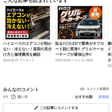
こんな記事も読まれています
ハイエースのエアコンが効か
貼るだけLEDで愛車がオフロ
脆
ない・冷えない！原因の見分
ード顔に変身!! グリルマーカ
ド
け方と修理費用を解説
ーテープが最強な件!!
米
さ
2026.08.07
グーネット
2026.08.06
ベストカーWeb
20
みんなのコメント
コメント非表示
9件
使い方
おすすめ順
新着順
この記事にコメントする