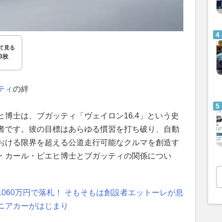
て見る
3枚
ティ
の絆
博士は、ブガッティ「ヴェイロン16.4」という史
者です。彼の目標はあらゆる慣習を打ち破り、自動
おける限界を超える公道走行可能なクルマを創造す
・カール・ピエヒ博士とブガッティの関係につい
060万円で落札！ そもそもは創設者エットーレが息
ニアカーがはじまり