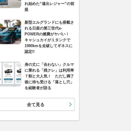
れ始めた“遠出レジャー”の前
提
新型エルグランドにも搭載さ
れる日産の第三世代e-
POWERの燃費がヤバい！
キャシュカイが１タンクで
1980kmを走破してギネスに
認定!!
身の丈に「合わない」クルマ
に乗れる「残クレ」は利用率
７割と大人気！ ただし満了
後に待ち受ける「落とし穴」
を経験者が語る
全て見る