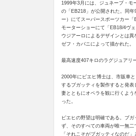
1999年3月には、ジュネーブ・
の「EB218」が公開された。同
ー）にてスーパースポーツカー「EB
モーターショーにて「EB18/4
ウジアーロによるデザインとは異
ゼフ・カバニによって描かれた。
最高速度407キロのラグジュアリ
2000年にピエヒ博士は、市販車とし
するブガッティを製作すると発表し
妻とともにオペラを観に行くよう
った。
ピエヒの野望は明確である。ブガ
ず、そのすべての車両が唯一無二
「それこそがブガッティなのだ」