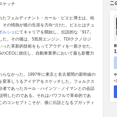
こ
スケッチ
生まれたフェルディナント・カール・ピエヒ博士は、幼
、その情熱が彼の生涯を方向づけた。ピエヒはチュ
ポルシェ
にてキャリアを開始し、伝説的な「917」
た。その後は、5気筒エンジン、TDIテクノロジ
新
いった革新的技術をもってアウディを一新させた。
1
GのCEOに就任し、自動車業界において最も影響力
らなかった。1997年に東京と名古屋間の新幹線の
中
-
を変革しうるアイデアをスケッチした。フォルクス
任者であったカール・ハインツ・ノイマンとの会話
を説明したのである。それはパワフルで革命的であ
このコンセプトこそが、後に伝説となるブガッティ