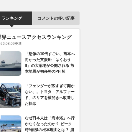
ランキング
コメントの多い記事
業界ニュースアクセスランキング
026.08.09
更新
「想像の10倍すごい」熊本へ
向かった支援船「はくおう
II」の大浴場が公開される 熊
本地震が初任務のPFI船
「フェンダーが広すぎて開か
ない」。トヨタ「アルファー
ド」のリアを横開きへ改造し
た執念
なぜ日本人は「海水浴」へ行
かなくなったのか？ ピーク
時9割減の根本理由とは？ 崩