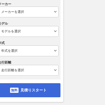
メーカー
モデル
年式
走行距離
見積りスタート