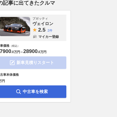
の記事に出てきたクルマ
ブガッティ
ヴェイロン
2.
5
2件
マイカー登録
車価格
（税込）
7900
28900
.
0万円
～
.
0万円
新車見積りスタート
古車本体価格
万円
中古車を検索