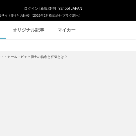
ログイン
[
新規取得
]
Yahoo! JAPAN
サイト5社との比較（2026年2月株式会社プラグ調べ）
オリジナル記事
マイカー
ント・カール・ピエヒ博士の信念と狂気とは？