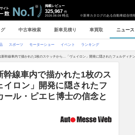
掲載レビュー
325,967
件
時点
※新車カタログのある自動車総合情報
2026.08.09
ログ
中古車検索
新車見積り
車買取
ニュース
品
スポーツ
モーターショー
イベント
ランキング
は新幹線車内で描かれた1枚のスケッチから…「ヴェイロン」開発に隠されたフェルディナ
新幹線車内で描かれた1枚のス
ェイロン」開発に隠されたフ
カール・ピエヒ博士の信念と