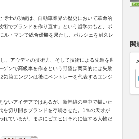
ヒ博士の功績は、自動車業界の歴史において革命的
技術でブランドを作り直す」という哲学のもと、ポ
71年にル・マンで総合優勝を果たし、ポルシェを耐久レ
関
巻し、アウディの技術力、そして技術による先進を世
ーゲンで高級車を作るという野望は商業的には失敗
12気筒エンジンは後にベントレーを代表するエンジ
えないアイデアではあるが、新幹線の車中で描いた
代を切り開きブランドを存続させた。1％の天才が
われているが、まさにピエヒはそれに値する人物だ