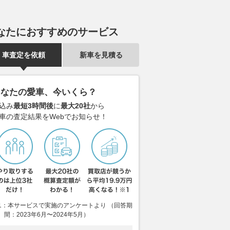
なたにおすすめのサービス
車査定を依頼
新車を見積る
あなたの愛車、今いくら？
込み
最短3時間後
に
最大20社
から
車の査定結果をWebでお知らせ！
1：本サービスで実施のアンケートより （回答期
間：2023年6月〜2024年5月）