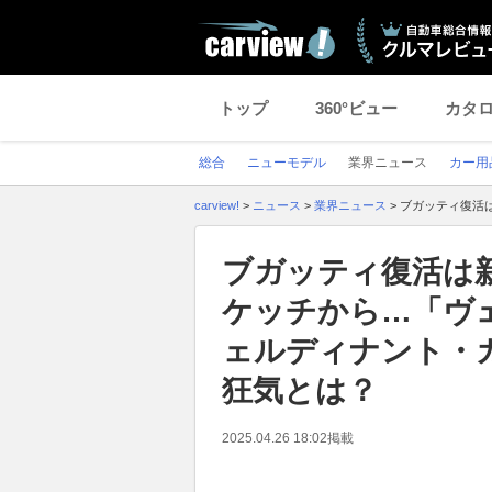
トップ
360°ビュー
カタ
総合
ニューモデル
業界ニュース
カー用
carview!
>
ニュース
>
業界ニュース
>
ブガッティ復活
ブガッティ復活は
ケッチから…「ヴ
ェルディナント・
狂気とは？
2025.04.26 18:02
掲載