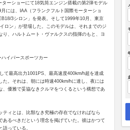
モーターショーにて18気筒エンジン搭載の第2弾モデル
年9月には、IAA（フランクフルト国際モーターショ
18/3シロン」を発表。そして1999年10月、東京
ヴェイロン」が登場した。このモデルは、それまでのジ
なり、ハルトムート・ヴァルクスの指揮のもと、ヨ
ーハイパースポーツカー
て最高出力1001PS、最高速度400km/h超を達成
た。それは、朝には時速400km/hに達し、夜には
な、優雅で妥協なきクルマをつくるという構想であ
ッティとは、比類なき究極の存在でなければなら
であるべきだという理念を掲げていた。彼はかつて
と語っている。