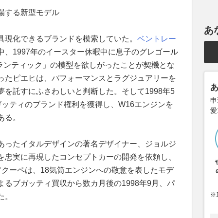
場する新型モデル
あ
具現化できるブランドを模索していた。
ベントレー
、1997年のイースター休暇中に息子のグレゴール
ランティック」の模型を欲しがったことが契機とな
ったピエヒは、パフォーマンスとラグジュアリーを
を託すにふさわしいと判断した。そして1998年5
申
ガッティのブランド権利を獲得し、W16エンジンを
愛
ある。
あったイタルデザインの著名デザイナー、ジョルジ
を忠実に再現したコンセプトカーの開発を依頼し、
ドアクーペは、18気筒エンジンへの敬意を表したモデ
るブガッティ買収から数カ月後の1998年9月、パ
※
た。