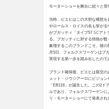
モーターショーを舞台に続々と登
当時、ピエヒはこの大胆な構想を
やロールス・ロイスの名も挙がる中
がブガッティ「タイプ57
SC
アト
る。ブガッティに対する情熱が甦
象徴するこのブランドこそ、彼の夢
月5日、フォルクスワーゲンはブ
実現する第一歩を踏み出したので
ブランド確保後、ピエヒは親交の
ェット・ジウジアーロにビジョン
「EB118」が誕生した。この2
ルであり、フォルクスワーゲンによ
リ・モーターショーにて発表され