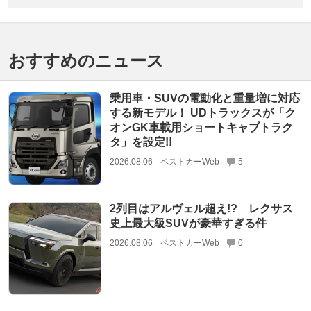
おすすめのニュース
乗用車・SUVの電動化と重量増に対応
する新モデル！ UDトラックスが「ク
オンGK車載用ショートキャブトラク
タ」を設定!!
2026.08.06
ベストカーWeb
5
2列目はアルヴェル超え!? レクサス
史上最大級SUVが豪華すぎる件
2026.08.06
ベストカーWeb
0