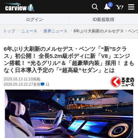
carview!
検索
通知
i
ログイン
ID新規取得
トップ
ニュース
業界ニュース
6年ぶり大刷新のメルセデス・ベンツ
6年ぶり大刷新のメルセデス・ベンツ「“新”Sクラ
ス」初公開！ 全長5.2m級ボディに新「V8」エンジ
ン搭載！ “光るグリル”＆「超豪華内装」採用！ まも
なく日本導入予定の「“超高級”セダン」とは
2026.05.13 11:10
掲載
2026.05.13 21:27
更新
11