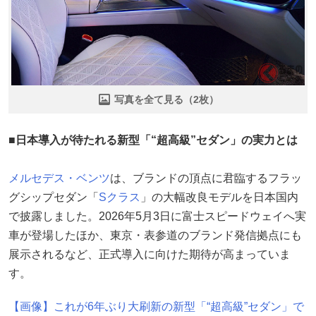
写真を全て見る（2枚）
■日本導入が待たれる新型「“超高級”セダン」の実力とは
メルセデス・ベンツ
は、ブランドの頂点に君臨するフラッ
グシップセダン「
Sクラス
」の大幅改良モデルを日本国内
で披露しました。2026年5月3日に富士スピードウェイへ実
車が登場したほか、東京・表参道のブランド発信拠点にも
展示されるなど、正式導入に向けた期待が高まっていま
す。
【画像】これが6年ぶり大刷新の新型「“超高級”セダン」で