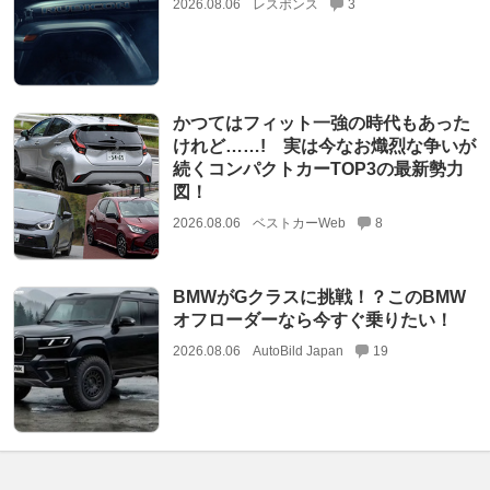
2026.08.06
レスポンス
3
かつてはフィット一強の時代もあった
けれど……! 実は今なお熾烈な争いが
続くコンパクトカーTOP3の最新勢力
図！
2026.08.06
ベストカーWeb
8
BMWがGクラスに挑戦！？このBMW
オフローダーなら今すぐ乗りたい！
2026.08.06
AutoBild Japan
19