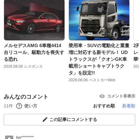
メルセデスAMG 6車種4414
乗用車・SUVの電動化と重量
2
台リコール、駆動力を喪失す
増に対応する新モデル！ UD
レ
る恐れ
トラックスが「クオンGK車
華
載用ショートキャブトラク
2026.08.06
レスポンス
20
タ」を設定!!
2026.08.06
ベストカーWeb
みんなのコメント
コメント非表示
11件
使い方
おすすめ順
新着順
この記事にコメントする
luv********