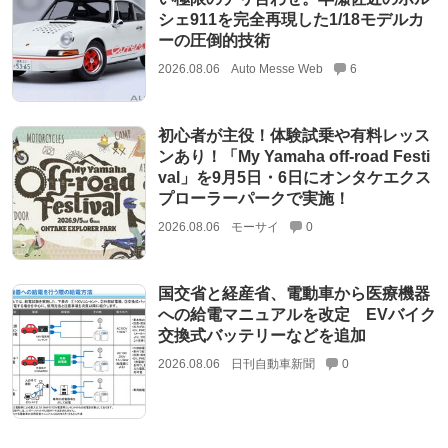
シェ911を完全再現した1/18モデルカ
ーの圧倒的技術
2026.08.06
Auto Messe Web
6
初心者が主役！体験試乗や有料レッス
ンあり！「My Yamaha off-road Festi
val」を9月5日・6日にオンタケエクス
プローラーパークで実施！
2026.08.06
モーサイ
0
国交省と経産省、電動車から医療機器
への給電マニュアルを改定 EVバイク
交換式バッテリーなどを追加
2026.08.06
日刊自動車新聞
0