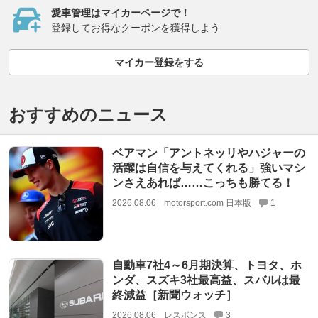
愛車管理はマイカーページで！
登録してお得なクーポンを獲得しよう
マイカー登録をする
おすすめのニュース
ベアマン「アントネッリやハジャーの
活躍は自信を与えてくれる」強いマシ
ンさえあれば……こっちも勝てる！
2026.08.06
motorsport.com 日本版
1
自動車7社4～6月期決算、トヨタ、ホ
ンダ、スズキ3社最高益、スバルは最
終減益［新聞ウォッチ］
2026.08.06
レスポンス
3