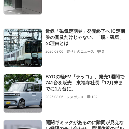
近鉄「磁気定期券」発売終了へ IC定期
券の普及だけじゃない、「脱・磁気」
の理由とは
2026.08.06
乗りものニュース
3
BYDの軽EV『ラッコ』、発売1週間で
741台を販売 東福寺社長「12月末ま
でに1万台に」
2026.08.06
レスポンス
132
開閉ギミックがあるのに隙間が見えな
い極限のチリ合わせ。早瀬佐近のポル