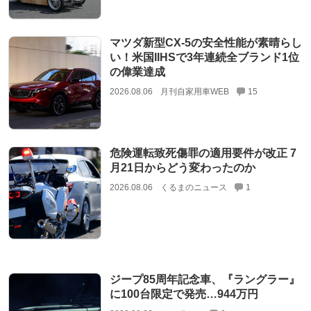
マツダ新型CX-5の安全性能が素晴らし
い！米国IIHSで3年連続全ブランド1位
の偉業達成
2026.08.06
月刊自家用車WEB
15
危険運転致死傷罪の適用要件が改正 7
月21日からどう変わったのか
2026.08.06
くるまのニュース
1
ジープ85周年記念車、『ラングラー』
に100台限定で発売…944万円