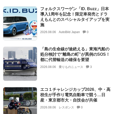
フォルクスワーゲン「ID. Buzz」日本
導入1周年を記念！限定車発売とドラ
えもんとのスペシャルタイアップを実
施
2026.08.06
AutoBild Japan
0
「島の生命線が途絶える」東海汽船の
処分検討で“離島の町”が異例のSOS！
都に代替輸送の確保を要望
2026.08.06
乗りものニュース
3
エコ１チャレンジカップ2026、中・高
校生が手作り電気自動車で競う…日
産・東京都市大・自技会が共催
2026.08.06
レスポンス
0