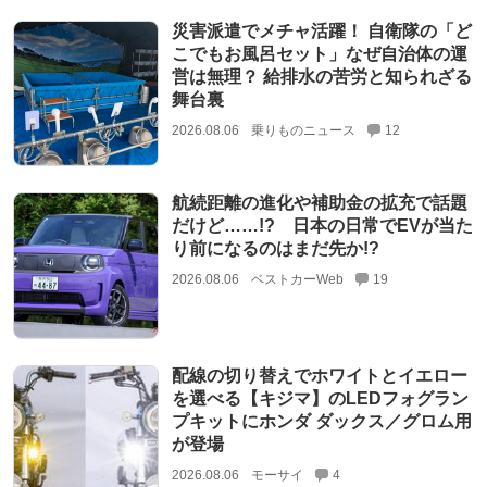
災害派遣でメチャ活躍！ 自衛隊の「ど
こでもお風呂セット」なぜ自治体の運
営は無理？ 給排水の苦労と知られざる
舞台裏
2026.08.06
乗りものニュース
12
航続距離の進化や補助金の拡充で話題
だけど……!? 日本の日常でEVが当た
り前になるのはまだ先か!?
2026.08.06
ベストカーWeb
19
配線の切り替えでホワイトとイエロー
を選べる【キジマ】のLEDフォグラン
プキットにホンダ ダックス／グロム用
が登場
2026.08.06
モーサイ
4