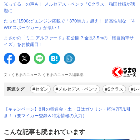
光ってる」の声も！ メルセデス・ベンツ「Cクラス」独国仕様が話
題に
たった“1500cc”エンジン搭載で「370馬力」超え！ 超高性能な「“4
WD”スポーツカー」が凄い！
まさかの「ミニ アルファード」初公開!? 全長3.5mの「軽自動車サ
イズ」をお披露目！
文：くるまのニュース くるまのニュース編集部
関連タグ
#セダン
#メルセデス・ベンツ
#Sクラス
#レ
【キャンペーン】8月の毎週金・土・日はガソリン・軽油7円/L引
き！（要マイカー登録＆特定情報の入力）
こんな記事も読まれています