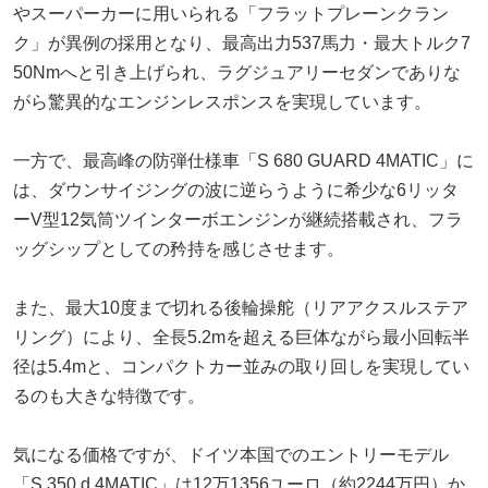
やスーパーカーに用いられる「フラットプレーンクラン
ク」が異例の採用となり、最高出力537馬力・最大トルク7
50Nmへと引き上げられ、ラグジュアリーセダンでありな
がら驚異的なエンジンレスポンスを実現しています。
一方で、最高峰の防弾仕様車「S 680 GUARD 4MATIC」に
は、ダウンサイジングの波に逆らうように希少な6リッタ
ーV型12気筒ツインターボエンジンが継続搭載され、フラ
ッグシップとしての矜持を感じさせます。
また、最大10度まで切れる後輪操舵（リアアクスルステア
リング）により、全長5.2mを超える巨体ながら最小回転半
径は5.4mと、コンパクトカー並みの取り回しを実現してい
るのも大きな特徴です。
気になる価格ですが、ドイツ本国でのエントリーモデル
「S 350 d 4MATIC」は12万1356ユーロ（約2244万円）か