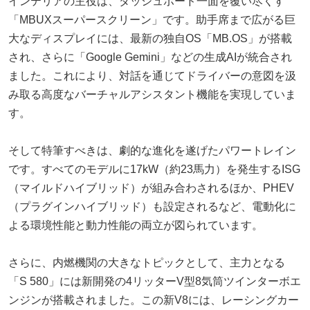
インテリアの主役は、ダッシュボード一面を覆い尽くす
「MBUXスーパースクリーン」です。助手席まで広がる巨
大なディスプレイには、最新の独自OS「MB.OS」が搭載
され、さらに「Google Gemini」などの生成AIが統合され
ました。これにより、対話を通じてドライバーの意図を汲
み取る高度なバーチャルアシスタント機能を実現していま
す。
そして特筆すべきは、劇的な進化を遂げたパワートレイン
です。すべてのモデルに17kW（約23馬力）を発生するISG
（マイルドハイブリッド）が組み合わされるほか、PHEV
（プラグインハイブリッド）も設定されるなど、電動化に
よる環境性能と動力性能の両立が図られています。
さらに、内燃機関の大きなトピックとして、主力となる
「S 580」には新開発の4リッターV型8気筒ツインターボエ
ンジンが搭載されました。この新V8には、レーシングカー