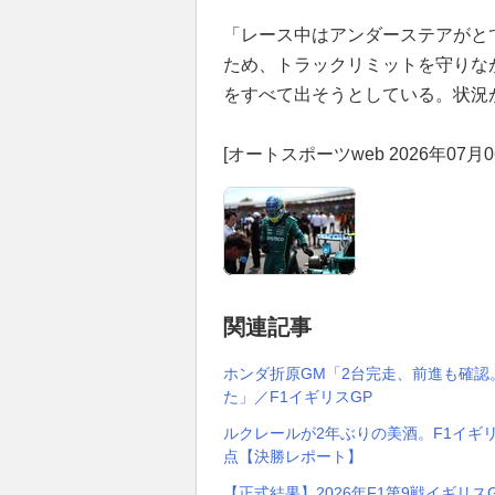
「レース中はアンダーステアがと
ため、トラックリミットを守りな
をすべて出そうとしている。状況
[オートスポーツweb 2026年07月0
関連記事
ホンダ折原GM「2台完走、前進も確認
た」／F1イギリスGP
ルクレールが2年ぶりの美酒。F1イギ
点【決勝レポート】
【正式結果】2026年F1第9戦イギリス