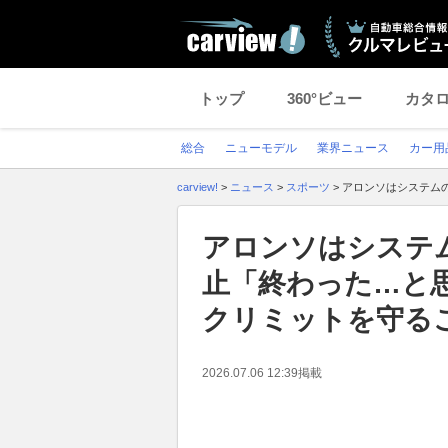
トップ
360°ビュー
カタ
総合
ニューモデル
業界ニュース
カー用
carview!
>
ニュース
>
スポーツ
>
アロンソはシステム
アロンソはシステ
止「終わった…と
クリミットを守る
2026.07.06 12:39
掲載