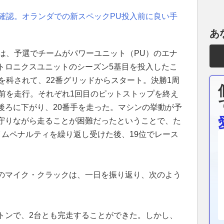
も確認。オランダでの新スペックPU投入前に良い手
あ
ルは、予選でチームがパワーユニット（PU）のエナ
トロニクスユニットのシーズン5基目を投入したこ
を科されて、22番グリッドからスタート。決勝1周
の前を走行。それぞれ1回目のピットストップを終え
後ろに下がり、20番手を走った。マシンの挙動が予
守りながら走ることが困難だったということで、た
イムペナルティを繰り返し受けた後、19位でレース
のマイク・クラックは、一日を振り返り、次のよう
トンで、2台とも完走することができた。しかし、