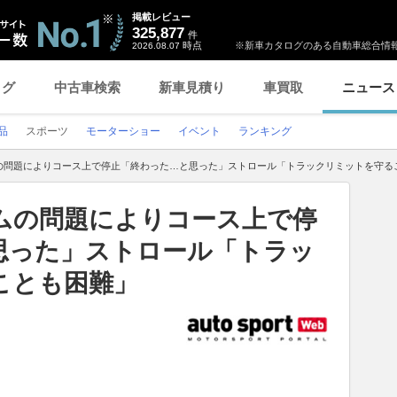
掲載レビュー
325,877
件
時点
※新車カタログのある自動車総合情報
2026.08.07
ログ
中古車検索
新車見積り
車買取
ニュース
品
スポーツ
モーターショー
イベント
ランキング
の問題によりコース上で停止「終わった…と思った」ストロール「トラックリミットを守る
ムの問題によりコース上で停
思った」ストロール「トラッ
ことも困難」