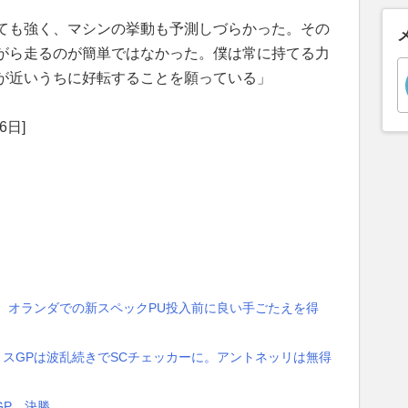
ても強く、マシンの挙動も予測しづらかった。その
がら走るのが簡単ではなかった。僕は常に持てる力
が近いうちに好転することを願っている」
6日]
。オランダでの新スペックPU投入前に良い手ごたえを得
リスGPは波乱続きでSCチェッカーに。アントネッリは無得
GP 決勝