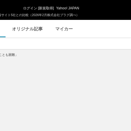
ログイン
[
新規取得
]
Yahoo! JAPAN
サイト5社との比較（2026年2月株式会社プラグ調べ）
オリジナル記事
マイカー
ことも困難」