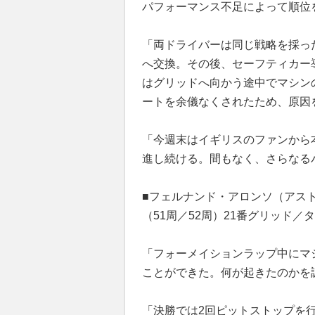
パフォーマンス不足によって順位
「両ドライバーは同じ戦略を採っ
へ交換。その後、セーフティカー
はグリッドへ向かう途中でマシン
ートを余儀なくされたため、原因
「今週末はイギリスのファンから
進し続ける。間もなく、さらなる
■フェルナンド・アロンソ（アスト
（51周／52周）21番グリッド
「フォーメイションラップ中にマ
ことができた。何が起きたのかを
「決勝では2回ピットストップを