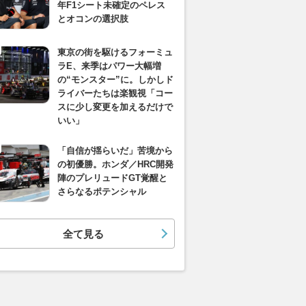
年F1シート未確定のペレス
とオコンの選択肢
東京の街を駆けるフォーミュ
ラE、来季はパワー大幅増
の“モンスター”に。しかしド
ライバーたちは楽観視「コー
スに少し変更を加えるだけで
いい」
「自信が揺らいだ」苦境から
の初優勝。ホンダ／HRC開発
陣のプレリュードGT覚醒と
さらなるポテンシャル
全て見る