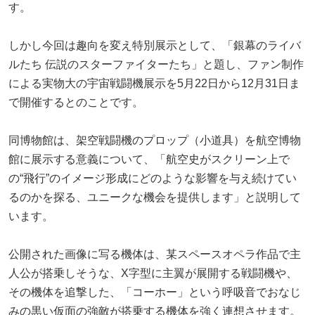
す。
しかし今回は趣向を変え特別展示として、「銀幕のライバ
ルたち 伝説のスターファイターたち」と題し、ファン制作
による実物大の宇宙戦闘機展示を5月22日から12月31日ま
で開催するとのことです。
同博物館は、架空戦闘機のプロップ（小道具）を航空博物
館に展示する意義について、「航空史がスクリーン上で
の“飛行”のイメージ形成にどのような影響を与え続けてい
るのかを探る、ユニークな機会を提供します」と説明して
います。
公開された画像に写る機体は、某スペースオペラ作品で主
人公が搭乗しそうな、X字型に主翼が展開する戦闘機や、
その機体を追撃した、「コーホー」という呼吸音でおなじ
みの黒い仮面の強敵が搭乗する機体を強く連想させます。