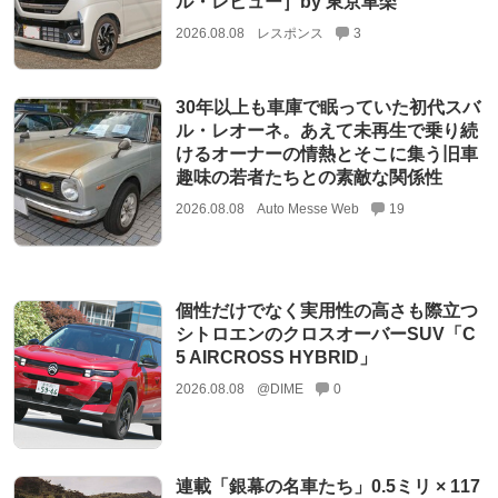
ル・レビュー］by 東京車楽
2026.08.08
レスポンス
3
30年以上も車庫で眠っていた初代スバ
ル・レオーネ。あえて未再生で乗り続
けるオーナーの情熱とそこに集う旧車
趣味の若者たちとの素敵な関係性
2026.08.08
Auto Messe Web
19
個性だけでなく実用性の高さも際立つ
シトロエンのクロスオーバーSUV「C
5 AIRCROSS HYBRID」
2026.08.08
@DIME
0
連載「銀幕の名車たち」0.5ミリ × 117