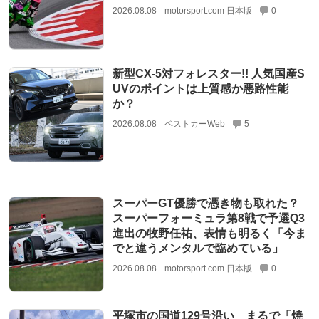
2026.08.08
motorsport.com 日本版
0
新型CX-5対フォレスター!! 人気国産S
UVのポイントは上質感か悪路性能
か？
2026.08.08
ベストカーWeb
5
スーパーGT優勝で憑き物も取れた？
スーパーフォーミュラ第8戦で予選Q3
進出の牧野任祐、表情も明るく「今ま
でと違うメンタルで臨めている」
2026.08.08
motorsport.com 日本版
0
平塚市の国道129号沿い まるで「焼