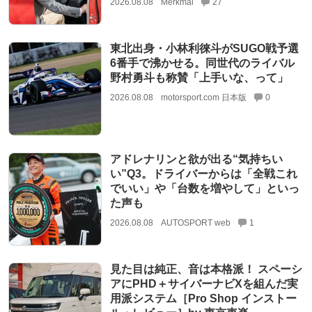
2026.08.08
Merkmal
27
東北出身・小林利徠斗がSUGO戦予選
6番手で沸かせる。同世代のライバル
野村勇斗も称賛「上手いな、って」
2026.08.08
motorsport.com 日本版
0
アドレナリンと欲が出る“気持ちい
い”Q3。ドライバーからは「全戦これ
でいい」や「台数を増やして」といっ
た声も
2026.08.08
AUTOSPORT web
1
見た目は純正、音は本格派！ スペーシ
アにPHD＋サイバーナビXを組んだ実
用派システム［Pro Shop インストー