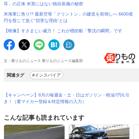
耳」の正体 米英にはない独自装備の秘密
米海軍に焦り!? 最新空母「クリントン」の建造を前倒しへ 6600億
円を投じて急ぐ“切実な理由”とは
【映像】すさまじい威力！ これが標的船「撃沈の瞬間」です
文：乗りものニュース 乗りものニュース編集部
関連タグ
#インスパイア
【キャンペーン】8月の毎週金・土・日はガソリン・軽油7円/L引
き！（要マイカー登録＆特定情報の入力）
こんな記事も読まれています