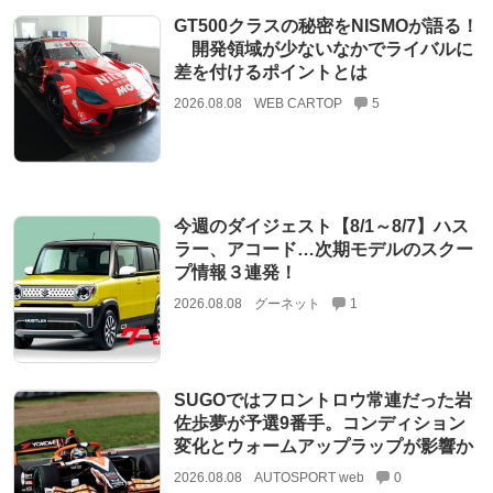
GT500クラスの秘密をNISMOが語る！
開発領域が少ないなかでライバルに
差を付けるポイントとは
2026.08.08
WEB CARTOP
5
今週のダイジェスト【8/1～8/7】ハス
ラー、アコード…次期モデルのスクー
プ情報３連発！
2026.08.08
グーネット
1
SUGOではフロントロウ常連だった岩
佐歩夢が予選9番手。コンディション
変化とウォームアップラップが影響か
2026.08.08
AUTOSPORT web
0