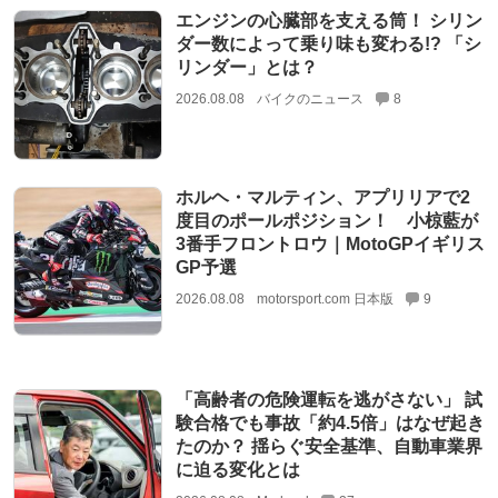
エンジンの心臓部を支える筒！ シリン
ダー数によって乗り味も変わる!? 「シ
リンダー」とは？
2026.08.08
バイクのニュース
8
ホルヘ・マルティン、アプリリアで2
度目のポールポジション！ 小椋藍が
3番手フロントロウ｜MotoGPイギリス
GP予選
2026.08.08
motorsport.com 日本版
9
「高齢者の危険運転を逃がさない」 試
験合格でも事故「約4.5倍」はなぜ起き
たのか？ 揺らぐ安全基準、自動車業界
に迫る変化とは