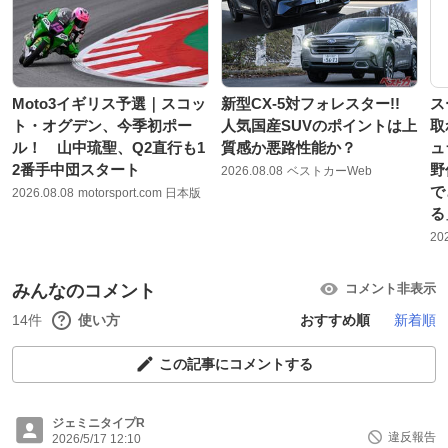
Moto3イギリス予選｜スコッ
新型CX-5対フォレスター!!
ス
ト・オグデン、今季初ポー
人気国産SUVのポイントは上
取
ル！ 山中琉聖、Q2直行も1
質感か悪路性能か？
ュ
2番手中団スタート
野
2026.08.08
ベストカーWeb
で
2026.08.08
motorsport.com 日本版
る
20
みんなのコメント
コメント非表示
14件
使い方
おすすめ順
新着順
この記事にコメントする
ジェミニタイプR
違反報告
2026/5/17 12:10