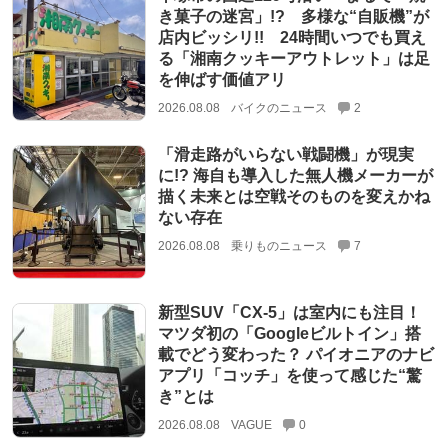
き菓子の迷宮」!? 多様な“自販機”が
店内ビッシリ!! 24時間いつでも買え
る「湘南クッキーアウトレット」は足
を伸ばす価値アリ
2026.08.08
バイクのニュース
2
「滑走路がいらない戦闘機」が現実
に!? 海自も導入した無人機メーカーが
描く未来とは空戦そのものを変えかね
ない存在
2026.08.08
乗りものニュース
7
新型SUV「CX-5」は室内にも注目！
マツダ初の「Googleビルトイン」搭
載でどう変わった？ パイオニアのナビ
アプリ「コッチ」を使って感じた“驚
き”とは
2026.08.08
VAGUE
0