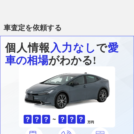
車査定を依頼する
個人情報
入力なし
で
愛
車の相場
がわかる!