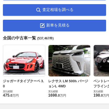
査定相場を調べる
新車を見積る
全国の中古車一覧
(537,467件)
ジャガー Fタイプクーペ 3.
レクサス LM 500h バージ
ベントレ
0
ョンL 4WD
フライングス
支払総額
支払総額
支払総額
475
1698
198
.
0
.
0
.
0
万円
万円
万