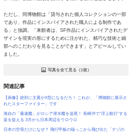
ただし、同博物館は「貸与された個人コレクションの一部
であり、作品にインスパイアされた職人による制作であ
る」と強調。「来館者は、SF作品にインスパイアされたデ
ザインを現実の形にするために注がれた、精巧な技術と細
部へのこだわりを見ることができます」とアピールしてい
ました。
写真を全て見る（1枚）
関連記事
【画像】絶対に主翼がX型になるだろ！ これが、「博物館に展示さ
れたスターファイター」です
海自の「最速艦」がロシア潜水艦を追尾！ 長崎沖で“浮上航行”する
姿を捉える 3月から日本周辺をウロウロ
日本の空母だけになぜ？ 飛行甲板の端っこから飛び出た「ナゾの