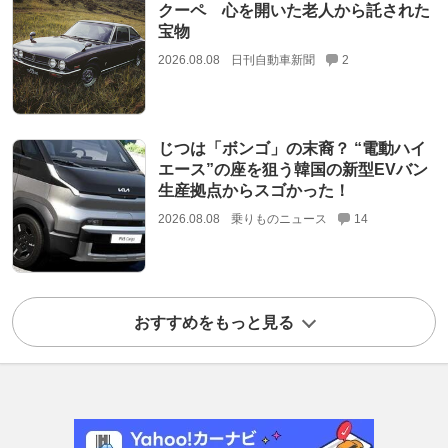
クーペ 心を開いた老人から託された
宝物
2026.08.08
日刊自動車新聞
2
じつは「ボンゴ」の末裔？ “電動ハイ
エース”の座を狙う韓国の新型EVバン
生産拠点からスゴかった！
2026.08.08
乗りものニュース
14
おすすめをもっと見る