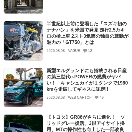
半世紀以上前に登場した「スズキ初の
ナナハン」を米国で発見 走行2.5万キ
ロの極上車 2スト3気筒の独自の鼓動が
魅力の「GT750」とは
2026.08.08
VAGUE
12
新型エルグランドにも搭載される日産
の第三世代e-POWERの燃費がヤバ
い！ キャシュカイが１タンクで1980
kmを走破してギネスに認定!!
2026.08.08
WEB CARTOP
49
【トヨタ】GR86がさらに進化！ ソ
リッドグレー復活、3眼アイサイト採
用、MTの操作性も向上した一部改良