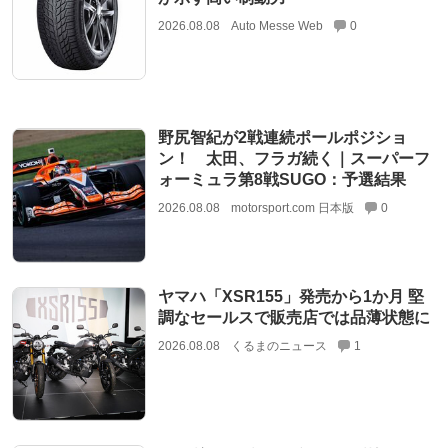
2026.08.08
Auto Messe Web
0
野尻智紀が2戦連続ポールポジショ
ン！ 太田、フラガ続く｜スーパーフ
ォーミュラ第8戦SUGO：予選結果
2026.08.08
motorsport.com 日本版
0
ヤマハ「XSR155」発売から1か月 堅
調なセールスで販売店では品薄状態に
2026.08.08
くるまのニュース
1