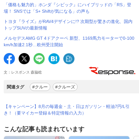
「価格も魅力的」ホンダ『シビック』にハイブリッドの「RS」登
場！ SNSでは「S+ Shiftが気になる」の声も
トヨタ『ライズ』がRAV4デザインに!? 次期型が驚きの進化、国内
トップSUVの最新情報
メルセデスAMG GT 4ドアクーペ 新型、1169馬力モーターで0-100
km/h加速2.1秒…欧州受注開始
文：レスポンス 森脇稔
関連タグ
#クルー
#クルーズ
【キャンペーン】8月の毎週金・土・日はガソリン・軽油7円/L引
き！（要マイカー登録＆特定情報の入力）
こんな記事も読まれています