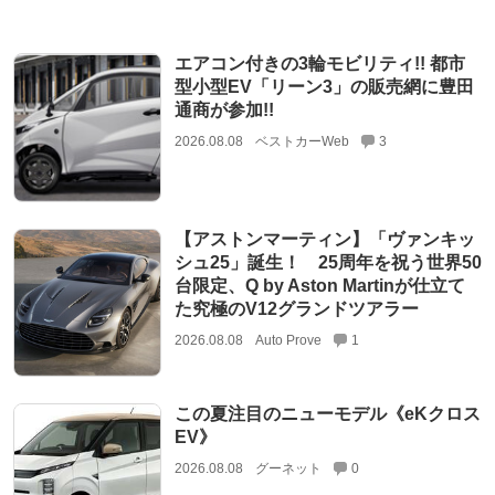
エアコン付きの3輪モビリティ!! 都市
型小型EV「リーン3」の販売網に豊田
通商が参加!!
2026.08.08
ベストカーWeb
3
【アストンマーティン】「ヴァンキッ
シュ25」誕生！ 25周年を祝う世界50
台限定、Q by Aston Martinが仕立て
た究極のV12グランドツアラー
2026.08.08
Auto Prove
1
この夏注目のニューモデル《eKクロス
EV》
2026.08.08
グーネット
0