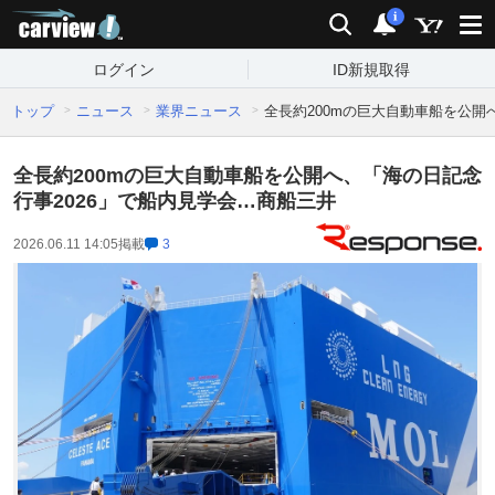
carview!
検索
通知
i
ログイン
ID新規取得
トップ
ニュース
業界ニュース
全長約200mの巨大自動車船を公開
全長約200mの巨大自動車船を公開へ、「海の日記念
行事2026」で船内見学会…商船三井
2026.06.11 14:05
掲載
3