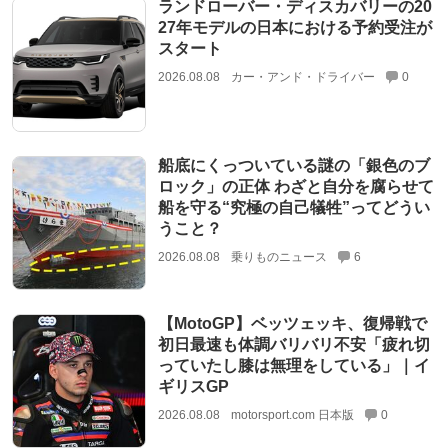
ランドローバー・ディスカバリーの20
27年モデルの日本における予約受注が
スタート
2026.08.08
カー・アンド・ドライバー
0
船底にくっついている謎の「銀色のブ
ロック」の正体 わざと自分を腐らせて
船を守る“究極の自己犠牲”ってどうい
うこと？
2026.08.08
乗りものニュース
6
【MotoGP】ベッツェッキ、復帰戦で
初日最速も体調バリバリ不安「疲れ切
っていたし膝は無理をしている」｜イ
ギリスGP
2026.08.08
motorsport.com 日本版
0