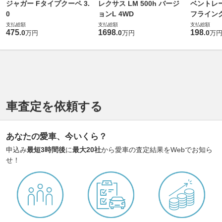
ジャガー Fタイプクーペ 3.
レクサス LM 500h バージ
ベントレ
0
ョンL 4WD
フライングス
支払総額
支払総額
支払総額
475
1698
198
.
0
.
0
.
0
万円
万円
万
車査定を依頼する
あなたの愛車、今いくら？
申込み
最短3時間後
に
最大20社
から愛車の査定結果をWebでお知ら
せ！