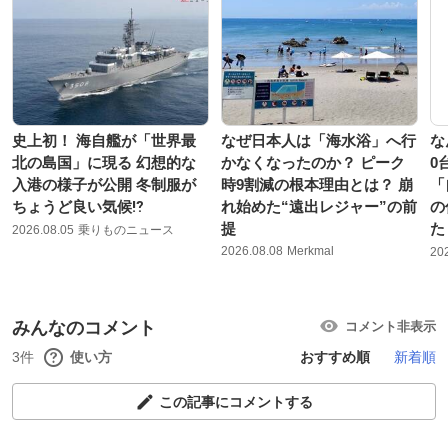
史上初！ 海自艦が「世界最
なぜ日本人は「海水浴」へ行
な
北の島国」に現る 幻想的な
かなくなったのか？ ピーク
0
入港の様子が公開 冬制服が
時9割減の根本理由とは？ 崩
「
ちょうど良い気候⁉
れ始めた“遠出レジャー”の前
の
提
た
2026.08.05
乗りものニュース
2026.08.08
Merkmal
20
みんなのコメント
コメント非表示
3件
使い方
おすすめ順
新着順
この記事にコメントする