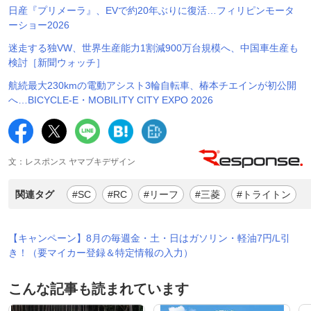
日産『プリメーラ』、EVで約20年ぶりに復活…フィリピンモータ
ーショー2026
迷走する独VW、世界生産能力1割減900万台規模へ、中国車生産も
検討［新聞ウォッチ］
航続最大230kmの電動アシスト3輪自転車、椿本チエインが初公開
へ…BICYCLE-E・MOBILITY CITY EXPO 2026
文：レスポンス ヤマブキデザイン
関連タグ
#SC
#RC
#リーフ
#三菱
#トライトン
【キャンペーン】8月の毎週金・土・日はガソリン・軽油7円/L引
き！（要マイカー登録＆特定情報の入力）
こんな記事も読まれています