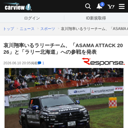
carview!
検索
通知
i
ログイン
ID新規取得
トップ
ニュース
スポーツ
哀川翔率いるラリーチーム、「ASAMA A
哀川翔率いるラリーチーム、「ASAMA ATTACK 20
26」と「ラリー北海道」への参戦を発表
2026.06.10 20:05
掲載
1