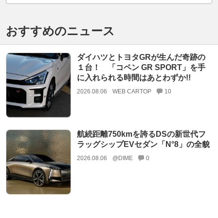
おすすめのニュース
ダイハツとトヨタGRが生んだ奇跡の
１台！ 「コペン GR SPORT」を手
に入れられる時間はあとわずか!!
2026.08.06
WEB CARTOP
10
航続距離750kmを誇るDSの新世代フ
ラッグシップEVセダン「N°8」の全貌
2026.08.06
@DIME
0