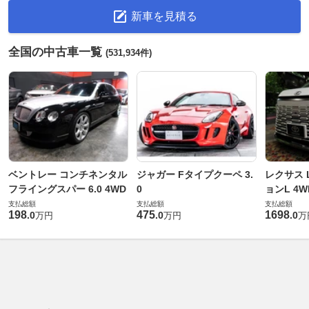
新車を見積る
全国の中古車一覧
(531,934件)
ベントレー コンチネンタル
ジャガー Fタイプクーペ 3.
レクサス L
フライングスパー 6.0 4WD
0
ョンL 4W
支払総額
支払総額
支払総額
198
475
1698
.
0
.
0
.
0
万円
万円
万