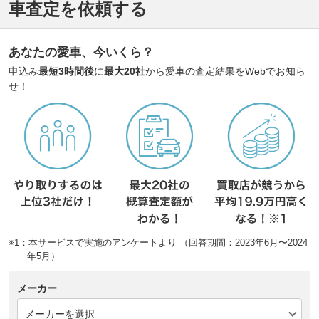
車査定を依頼する
あなたの愛車、今いくら？
申込み
最短3時間後
に
最大20社
から愛車の査定結果をWebでお知ら
せ！
※1：本サービスで実施のアンケートより （回答期間：2023年6月〜2024
年5月）
メーカー