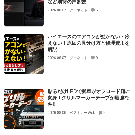
など期待の声多数
2026.08.07
グーネット
5
ハイエースのエアコンが効かない・冷
えない！原因の見分け方と修理費用を
解説
2026.08.07
グーネット
0
貼るだけLEDで愛車がオフロード顔に
変身!! グリルマーカーテープが最強な
件!!
2026.08.06
ベストカーWeb
2