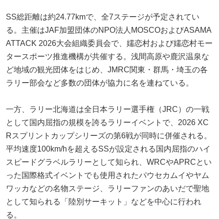
SS総距離は約24.77kmで、全7ステージが予定されてい
る。主催はJAF加盟団体のNPO法人MOSCOおよびASAMA
ATTACK 2026大会組織委員会で、嬬恋村および嬬恋村モー
タースポーツ推進機構が共催する。浅間高原や鹿沢温泉な
ど地域の観光団体をはじめ、JMRC関東・群馬・埼玉の各
ラリー部会など多数の団体が協力に名を連ねている。
一方、ラリー北海道は全日本ラリー選手権（JRC）の一戦
として国内屈指の規模を誇るラリーイベントで、2026 XC
Rスプリントカップシリーズの第6戦が同時に併催される。
平均速度100km/hを超えるSSが設定される国内屈指のハイ
スピードグラベルラリーとして知られ、WRCやAPRCとい
った国際格式イベントでも使用されたパウセカムイやヤム
ワッカなどの名物ステージ、ラリーファンのあいだで聖地
として知られる「陸別サーキット」などを中心に行われ
る。