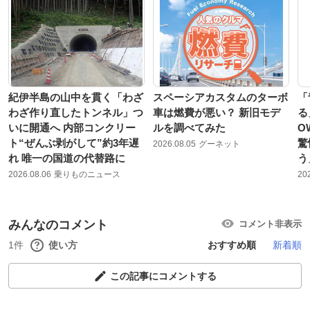
紀伊半島の山中を貫く「わざ
スペーシアカスタムのターボ
「
わざ作り直したトンネル」つ
車は燃費が悪い？ 新旧モデ
る
いに開通へ 内部コンクリー
ルを調べてみた
O
ト“ぜんぶ剥がして”約3年遅
驚
2026.08.05
グーネット
れ 唯一の国道の代替路に
う
2026.08.06
乗りものニュース
20
みんなのコメント
コメント非表示
1件
使い方
おすすめ順
新着順
この記事にコメントする