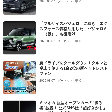
2026.08.07
グーネット
0
「フルサイズパジェロ」に続き、エク
スフォース骨格活用した「パジェロミ
ニ（仮）」も復活?!
2026.08.07
グーネット
0
夏ドライブをクールダウン！クルマと
卓上で使える1台2役の新ヘッドレスト
ファン
2026.08.07
グーネット
0
ミツオカ 新型オープンカーの“後ろ
姿”披露！ 公式SNSは「超好きかも」