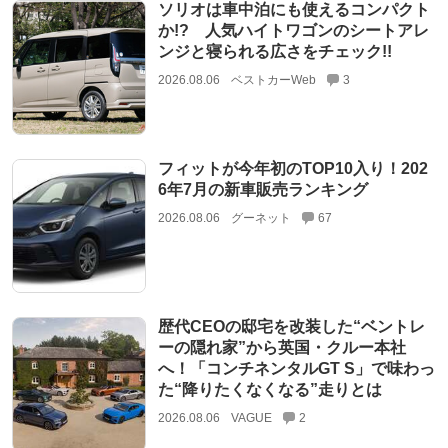
ソリオは車中泊にも使えるコンパクト
か!? 人気ハイトワゴンのシートアレ
ンジと寝られる広さをチェック!!
2026.08.06
ベストカーWeb
3
フィットが今年初のTOP10入り！202
6年7月の新車販売ランキング
2026.08.06
グーネット
67
歴代CEOの邸宅を改装した“ベントレ
ーの隠れ家”から英国・クルー本社
へ！「コンチネンタルGT S」で味わっ
た“降りたくなくなる”走りとは
2026.08.06
VAGUE
2