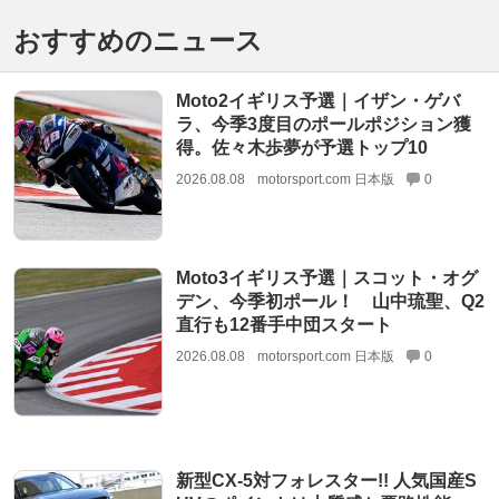
おすすめのニュース
Moto2イギリス予選｜イザン・ゲバ
ラ、今季3度目のポールポジション獲
得。佐々木歩夢が予選トップ10
2026.08.08
motorsport.com 日本版
0
Moto3イギリス予選｜スコット・オグ
デン、今季初ポール！ 山中琉聖、Q2
直行も12番手中団スタート
2026.08.08
motorsport.com 日本版
0
新型CX-5対フォレスター!! 人気国産S