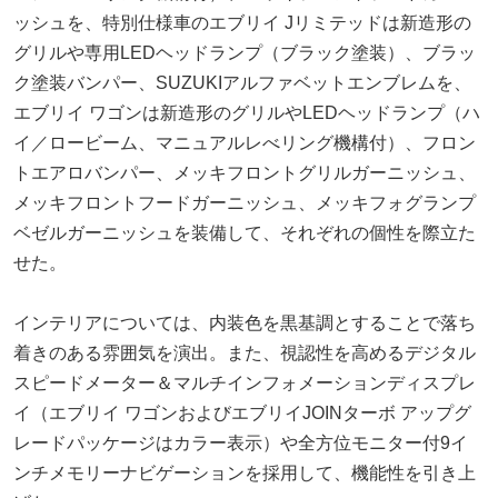
ッシュを、特別仕様車のエブリイ Jリミテッドは新造形の
グリルや専用LEDヘッドランプ（ブラック塗装）、ブラッ
ク塗装バンパー、SUZUKIアルファベットエンブレムを、
エブリイ ワゴンは新造形のグリルやLEDヘッドランプ（ハ
イ／ロービーム、マニュアルレべリング機構付）、フロン
トエアロバンパー、メッキフロントグリルガーニッシュ、
メッキフロントフードガーニッシュ、メッキフォグランプ
ベゼルガーニッシュを装備して、それぞれの個性を際立た
せた。
インテリアについては、内装色を黒基調とすることで落ち
着きのある雰囲気を演出。また、視認性を高めるデジタル
スピードメーター＆マルチインフォメーションディスプレ
イ（エブリイ ワゴンおよびエブリイJOINターボ アップグ
レードパッケージはカラー表示）や全方位モニター付9イ
ンチメモリーナビゲーションを採用して、機能性を引き上