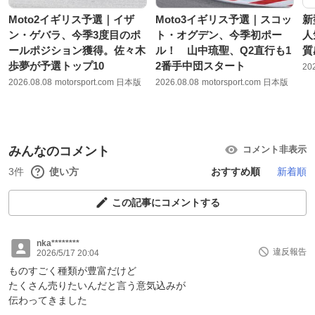
Moto2イギリス予選｜イザ
Moto3イギリス予選｜スコッ
新
ン・ゲバラ、今季3度目のポ
ト・オグデン、今季初ポー
人
ールポジション獲得。佐々木
ル！ 山中琉聖、Q2直行も1
質
歩夢が予選トップ10
2番手中団スタート
20
2026.08.08
motorsport.com 日本版
2026.08.08
motorsport.com 日本版
みんなのコメント
コメント非表示
3件
使い方
おすすめ順
新着順
この記事にコメントする
nka********
違反報告
2026/5/17 20:04
ものすごく種類が豊富だけど
たくさん売りたいんだと言う意気込みが
伝わってきました