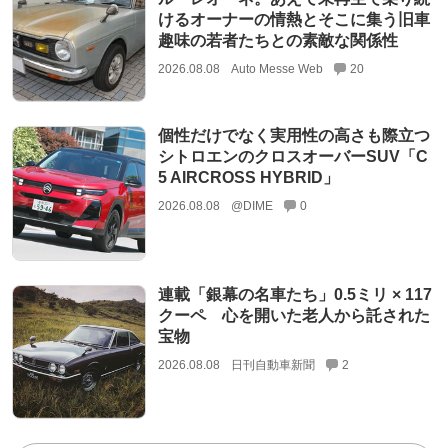
けるオーナーの情熱とそこに集う旧車
趣味の若者たちとの素敵な関係性
2026.08.08
Auto Messe Web
20
個性だけでなく実用性の高さも際立つ
シトロエンのクロスオーバーSUV「C
5 AIRCROSS HYBRID」
2026.08.08
@DIME
0
連載「銀幕の名車たち」0.5ミリ × 117
クーペ 心を開いた老人から託された
宝物
2026.08.08
日刊自動車新聞
2