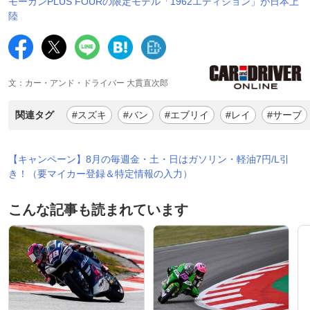
モーガンPLUS FOURの限定モデル「1962エディション」が日本上
陸
文：カー・アンド・ドライバー 大貫直次郎
関連タグ
#スズキ
#バン
#エブリイ
#レイ
#サーブ
【キャンペーン】8月の毎週金・土・日はガソリン・軽油7円/L引
き！（要マイカー登録＆特定情報の入力）
こんな記事も読まれています