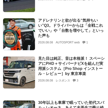
アドレナリンと欲が出る“気持ちい
い”Q3。ドライバーからは「全戦これ
でいい」や「台数を増やして」といっ
た声も
2026.08.08
AUTOSPORT web
1
見た目は純正、音は本格派！ スペーシ
アにPHD＋サイバーナビXを組んだ実
用派システム［Pro Shop インストー
ル・レビュー］by 東京車楽
2026.08.08
レスポンス
3
30年以上も車庫で眠っていた初代スバ
ル・レオーネ。あえて未再生で乗り続