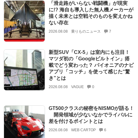
「滑走路がいらない戦闘機」が現実
に!? 海自も導入した無人機メーカーが
描く未来とは空戦そのものを変えかね
ない存在
2026.08.08
乗りものニュース
7
新型SUV「CX-5」は室内にも注目！
マツダ初の「Googleビルトイン」搭
載でどう変わった？ パイオニアのナビ
アプリ「コッチ」を使って感じた“驚
き”とは
2026.08.08
VAGUE
0
GT500クラスの秘密をNISMOが語る！
開発領域が少ないなかでライバルに
差を付けるポイントとは
2026.08.08
WEB CARTOP
6