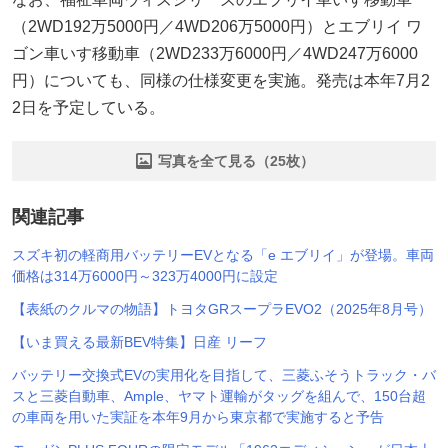
（2WD192万5000円／4WD206万5000円）とエブリイ ワ
ゴン車いす移動車（2WD233万6000円／4WD247万6000
円）についても、同様の仕様変更を実施。発売は本年7月2
2日を予定している。
写真を全て見る（25枚）
関連記事
スズキ初の軽商用バッテリーEVとなる「e エブリイ」が登場。車両
価格は314万6000円～323万4000円に設定
【表紙のクルマの物語】トヨタGRスープラEVO2（2025年8月号）
【いま買える最新BEV特集】日産 リーフ
バッテリー交換式EVの実用化を目指して、三菱ふそうトラック・バ
スと三菱自動車、Ample、ヤマト運輸がタッグを組んで、150台超
の車両を用いた実証を本年9月から東京都で実施すると予告