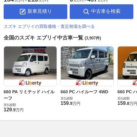
.
3万円
～
.
3万円
.
0万円
～
.
0万円
新車見積り
中古車を検索
スズキ エブリイの買取価格・査定相場を調べる
全国のスズキ エブリイ中古車一覧
(3,907件)
660 PA リミテッド ハイル
660 PC ハイルーフ 4WD
660 PC
ーフ
支払総額
支払総額
159
159
.
9
.
8
万円
万
支払総額
129
.
9
万円