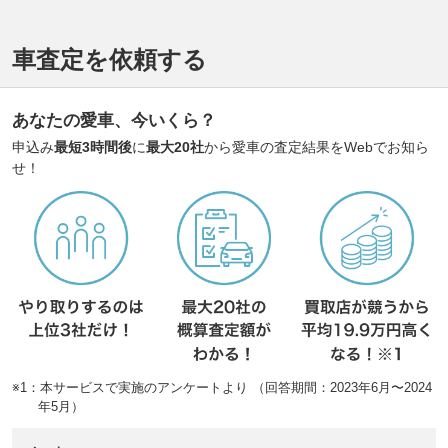
車査定を依頼する
あなたの愛車、今いくら？
申込み
最短3時間後
に
最大20社
から愛車の査定結果をWebでお知ら
せ！
※1：本サービスで実施のアンケートより （回答期間：2023年6月〜2024
年5月）