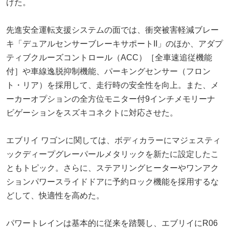
げた。
先進安全運転支援システムの面では、衝突被害軽減ブレー
キ「デュアルセンサーブレーキサポートII」のほか、アダプ
ティブクルーズコントロール（ACC）［全車速追従機能
付］や車線逸脱抑制機能、パーキングセンサー（フロン
ト・リア）を採用して、走行時の安全性を向上。また、メ
ーカーオプションの全方位モニター付9インチメモリーナ
ビゲーションをスズキコネクトに対応させた。
エブリイ ワゴンに関しては、ボディカラーにマジェスティ
ックディープグレーパールメタリックを新たに設定したこ
ともトピック。さらに、ステアリングヒーターやワンアク
ションパワースライドドアに予約ロック機能を採用するな
どして、快適性を高めた。
パワートレインは基本的に従来を踏襲し、エブリイにR06