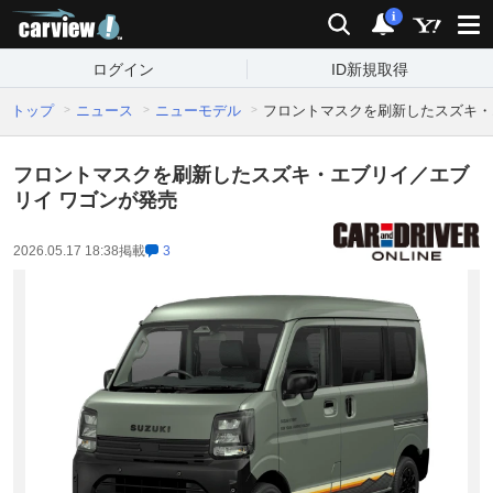
carview!
検索
通知
i
ログイン
ID新規取得
トップ
ニュース
ニューモデル
フロントマスクを刷新したスズキ・
フロントマスクを刷新したスズキ・エブリイ／エブ
リイ ワゴンが発売
2026.05.17 18:38
掲載
3