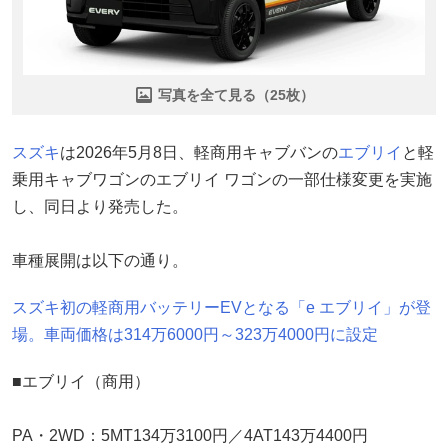
写真を全て見る（25枚）
スズキ
は2026年5月8日、軽商用キャブバンの
エブリイ
と軽
乗用キャブワゴンのエブリイ ワゴンの一部仕様変更を実施
し、同日より発売した。
車種展開は以下の通り。
スズキ初の軽商用バッテリーEVとなる「e エブリイ」が登
場。車両価格は314万6000円～323万4000円に設定
■エブリイ（商用）
PA・2WD：5MT134万3100円／4AT143万4400円