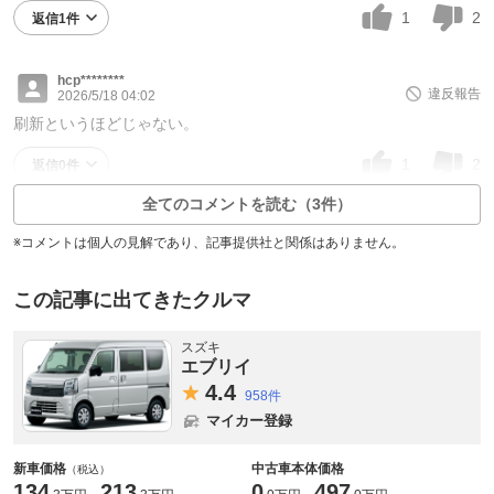
1
2
返信1件
hcp********
違反報告
2026/5/18 04:02
刷新というほどじゃない。
1
2
返信0件
全てのコメントを読む（3件）
※コメントは個人の見解であり、記事提供社と関係はありません。
この記事に出てきたクルマ
スズキ
エブリイ
4.
4
958件
マイカー登録
新車価格
中古車本体価格
（税込）
134
213
0
497