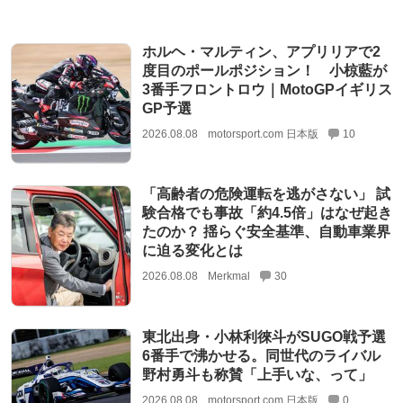
ホルヘ・マルティン、アプリリアで2
度目のポールポジション！ 小椋藍が
3番手フロントロウ｜MotoGPイギリス
GP予選
2026.08.08
motorsport.com 日本版
10
「高齢者の危険運転を逃がさない」 試
験合格でも事故「約4.5倍」はなぜ起き
たのか？ 揺らぐ安全基準、自動車業界
に迫る変化とは
2026.08.08
Merkmal
30
東北出身・小林利徠斗がSUGO戦予選
6番手で沸かせる。同世代のライバル
野村勇斗も称賛「上手いな、って」
2026.08.08
motorsport.com 日本版
0