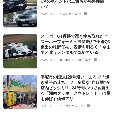
UVのポイントは上質感か悪路性能
か？
2026.08.08
ベストカーWeb
7
スーパーGT優勝で憑き物も取れた？
スーパーフォーミュラ第8戦で予選Q3
進出の牧野任祐、表情も明るく「今ま
でと違うメンタルで臨めている」
2026.08.08
motorsport.com 日本版
0
平塚市の国道129号沿い まるで「焼
き菓子の迷宮」!? 多様な“自販機”が
店内ビッシリ!! 24時間いつでも買え
る「湘南クッキーアウトレット」は足
を伸ばす価値アリ
2026.08.08
バイクのニュース
3