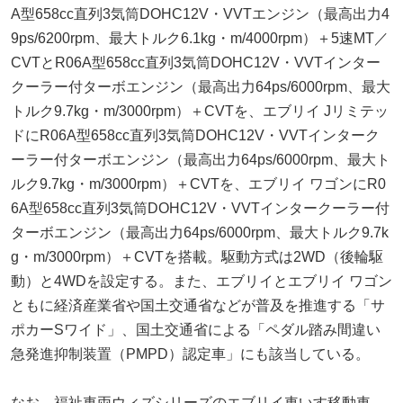
A型658cc直列3気筒DOHC12V・VVTエンジン（最高出力4
9ps/6200rpm、最大トルク6.1kg・m/4000rpm）＋5速MT／
CVTとR06A型658cc直列3気筒DOHC12V・VVTインター
クーラー付ターボエンジン（最高出力64ps/6000rpm、最大
トルク9.7kg・m/3000rpm）＋CVTを、エブリイ Jリミテッ
ドにR06A型658cc直列3気筒DOHC12V・VVTインターク
ーラー付ターボエンジン（最高出力64ps/6000rpm、最大ト
ルク9.7kg・m/3000rpm）＋CVTを、エブリイ ワゴンにR0
6A型658cc直列3気筒DOHC12V・VVTインタークーラー付
ターボエンジン（最高出力64ps/6000rpm、最大トルク9.7k
g・m/3000rpm）＋CVTを搭載。駆動方式は2WD（後輪駆
動）と4WDを設定する。また、エブリイとエブリイ ワゴン
ともに経済産業省や国土交通省などが普及を推進する「サ
ポカーSワイド」、国土交通省による「ペダル踏み間違い
急発進抑制装置（PMPD）認定車」にも該当している。
なお、福祉車両ウィズシリーズのエブリイ車いす移動車