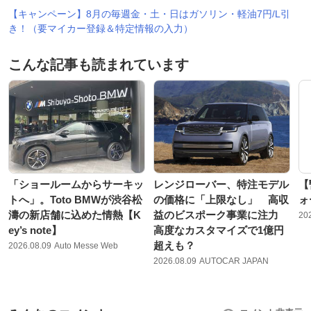
【キャンペーン】8月の毎週金・土・日はガソリン・軽油7円/L引
き！（要マイカー登録＆特定情報の入力）
こんな記事も読まれています
「ショールームからサーキッ
レンジローバー、特注モデル
【
トへ」。Toto BMWが渋谷松
の価格に「上限なし」 高収
ォ
濤の新店舗に込めた情熱【K
益のビスポーク事業に注力
20
ey’s note】
高度なカスタマイズで1億円
超えも？
2026.08.09
Auto Messe Web
2026.08.09
AUTOCAR JAPAN