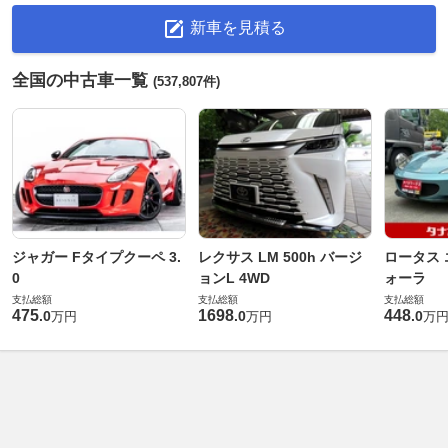
新車を見積る
全国の中古車一覧
(537,807件)
ジャガー Fタイプクーペ 3.
レクサス LM 500h バージ
ロータス 
0
ョンL 4WD
ォーラ
支払総額
支払総額
支払総額
475
1698
448
.
0
.
0
.
0
万円
万円
万