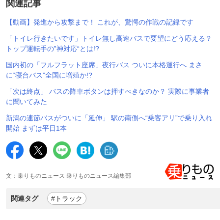
関連記事
【動画】発進から攻撃まで！ これが、驚愕の作戦の記録です
「トイレ行きたいです」トイレ無し高速バスで要望にどう応える？
トップ運転手の‟神対応“とは!?
国内初の「フルフラット座席」夜行バス ついに本格運行へ まさ
に“寝台バス”全国に増殖か!?
「次は終点」 バスの降車ボタンは押すべきなのか？ 実際に事業者
に聞いてみた
新潟の連節バスがついに「延伸」 駅の南側へ“乗客アリ”で乗り入れ
開始 まずは平日1本
文：乗りものニュース 乗りものニュース編集部
関連タグ
#トラック