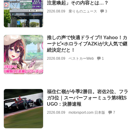
注意喚起」その内容とは…？
2026.08.09
乗りものニュース
3
推しの声で快適ドライブ!! Yahoo！カ
ーナビ×ホロライブAZKiが大人気で継
続決定だと！
2026.08.09
ベストカーWeb
1
福住仁嶺が今季2勝目。岩佐2位、フラ
ガ3位｜スーパーフォーミュラ第8戦S
UGO：決勝速報
2026.08.09
motorsport.com 日本版
7