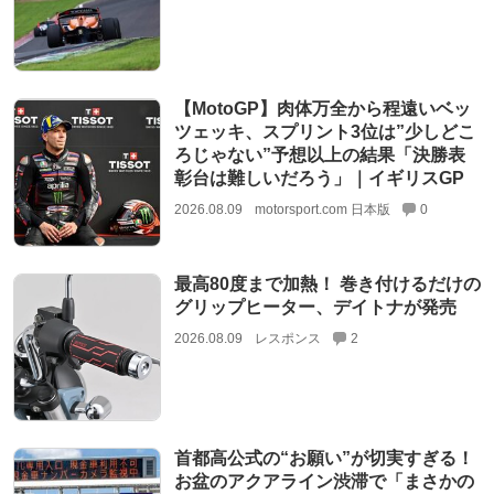
【MotoGP】肉体万全から程遠いベッ
ツェッキ、スプリント3位は”少しどこ
ろじゃない”予想以上の結果「決勝表
彰台は難しいだろう」｜イギリスGP
2026.08.09
motorsport.com 日本版
0
最高80度まで加熱！ 巻き付けるだけの
グリップヒーター、デイトナが発売
2026.08.09
レスポンス
2
首都高公式の“お願い”が切実すぎる！
お盆のアクアライン渋滞で「まさかの