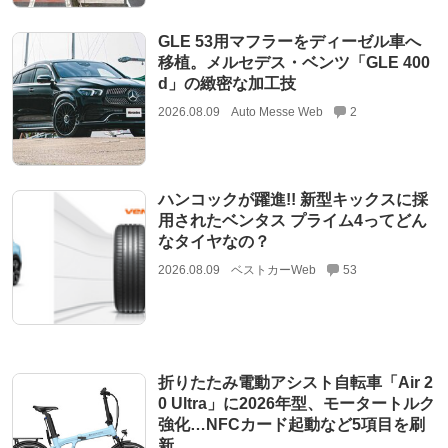
GLE 53用マフラーをディーゼル車へ
移植。メルセデス・ベンツ「GLE 400
d」の緻密な加工技
2026.08.09
Auto Messe Web
2
ハンコックが躍進!! 新型キックスに採
用されたベンタス プライム4ってどん
なタイヤなの？
2026.08.09
ベストカーWeb
53
折りたたみ電動アシスト自転車「Air 2
0 Ultra」に2026年型、モータートルク
強化…NFCカード起動など5項目を刷
新