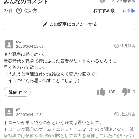
みんなのコメント
コメント非表示
28件
使い方
おすすめ順
新着順
この記事にコメントする
fox
違反報告
2026/6/04 12:06
まだ戦争は続くのか。
青春時代を戦争で棒に振った若者がたくさんいるだろうに・・・。
早く終わって欲しい。
そう思うと高速道路の混雑なんて贅沢な悩みです
（イラついたら思い出すことにしよう）。
135
9
返信0件
銀
違反報告
2026/6/04 12:34
ドローンが乗り物なのかという疑問は置いといて。
ドローンが戦争のゲームチェンジャーになったのは間違いなく、戦
争初期では偵察や着弾観測機として威力を発揮していたのがいわゆ