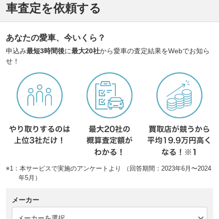
車査定を依頼する
あなたの愛車、今いくら？
申込み
最短3時間後
に
最大20社
から愛車の査定結果をWebでお知ら
せ！
※1：本サービスで実施のアンケートより （回答期間：2023年6月〜2024
年5月）
メーカー