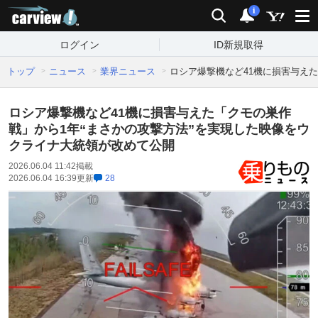
carview!
検索
通知
i
ログイン
ID新規取得
トップ
ニュース
業界ニュース
ロシア爆撃機など41機に損害与え
ロシア爆撃機など41機に損害与えた「クモの巣作
戦」から1年“まさかの攻撃方法”を実現した映像をウ
クライナ大統領が改めて公開
2026.06.04 11:42
掲載
2026.06.04 16:39
更新
28