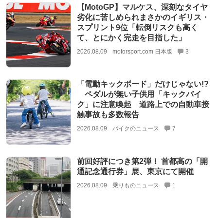
【MotoGP】マルケス、深刻なタイヤ
劣化に苦しめられまさかのイギリス・
スプリント9位「転倒リスクも高く
て、とにかく完走を目指した」
2026.08.09
motorsport.com 日本版
3
「電動キックボード」だけじゃない!?
ペダルが無い子供用「キックバイ
ク」に注意喚起 道路上での自動車接
触事故も多数報告
2026.08.09
バイクのニュース
7
前回好評につき第2弾！ 首都高の「開
通記念通行券」展、東京にて開催
2026.08.09
乗りものニュース
1