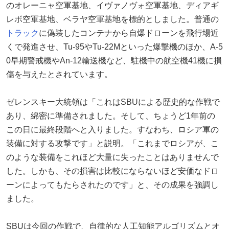
のオレーニャ空軍基地、イヴァノヴォ空軍基地、ディアギ
レボ空軍基地、ベラヤ空軍基地を標的としました。普通の
トラック
に偽装したコンテナから自爆ドローンを飛行場近
くで発進させ、Tu-95やTu-22Mといった爆撃機のほか、A-5
0早期警戒機やAn-12輸送機など、駐機中の航空機41機に損
傷を与えたとされています。
ゼレンスキー大統領は「これはSBUによる歴史的な作戦で
あり、綿密に準備されました。そして、ちょうど1年前の
この日に最終段階へと入りました。すなわち、ロシア軍の
装備に対する攻撃です」と説明。「これまでロシアが、こ
のような装備をこれほど大量に失ったことはありませんで
した。しかも、その損害は比較にならないほど安価なドロ
ーンによってもたらされたのです」と、その成果を強調し
ました。
SBUは今回の作戦で、自律的な人工知能アルゴリズムとオ