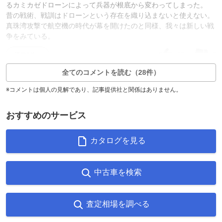
るカミカゼドローンによって兵器が根底から変わってしまった。
昔の戦術、戦訓はドローンという存在を織り込まないと使えない。
真珠湾攻撃で航空機の時代が幕を開けたのと同様、我々は新しい戦
争をみている。
48
3
返信1件
全てのコメントを読む（28件）
※コメントは個人の見解であり、記事提供社と関係はありません。
おすすめのサービス
カタログを見る
中古車を検索
査定相場を調べる