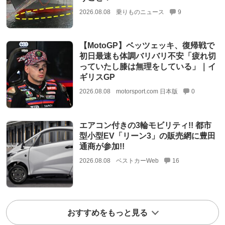
2026.08.08
乗りものニュース
9
【MotoGP】ベッツェッキ、復帰戦で
初日最速も体調バリバリ不安「疲れ切
っていたし膝は無理をしている」｜イ
ギリスGP
2026.08.08
motorsport.com 日本版
0
エアコン付きの3輪モビリティ!! 都市
型小型EV「リーン3」の販売網に豊田
通商が参加!!
2026.08.08
ベストカーWeb
16
おすすめをもっと見る