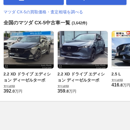
マツダ CX-5の買取価格・査定相場を調べる
全国のマツダ CX-5中古車一覧
(3,642件)
2.2 XD ドライブ エディシ
2.2 XD ドライブ エディシ
2.5 L
ョン ディーゼルターボ
ョン ディーゼルターボ
支払総額
416
.
8
万
支払総額
支払総額
392
359
.
0
.
8
万円
万円