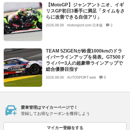
【MotoGP】ジャンアントニオ、イギ
リスGP初日3番手に満足「タイムをさ
らに改善できる自信アリ」
2026.08.08
motorsport.com 日本版
2
TEAM 5ZIGENが鈴鹿1000kmのドラ
イバーラインアップを発表。GT500ド
ライバー3人の超豪華ラインアップで
総合優勝目指す
2026.08.08
AUTOSPORT web
0
愛車管理はマイカーページで！
登録してお得なクーポンを獲得しよう
マイカー登録をする