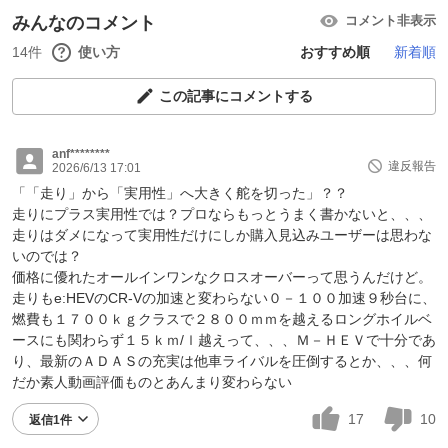
みんなのコメント
コメント非表示
14件
使い方
おすすめ順
新着順
この記事にコメントする
anf********
違反報告
2026/6/13 17:01
「「走り」から「実用性」へ大きく舵を切った」？？
走りにプラス実用性では？プロならもっとうまく書かないと、、、
走りはダメになって実用性だけにしか購入見込みユーザーは思わな
いのでは？
価格に優れたオールインワンなクロスオーバーって思うんだけど。
走りもe:HEVのCR-Vの加速と変わらない０－１００加速９秒台に、
燃費も１７００ｋｇクラスで２８００ｍｍを越えるロングホイルベ
ースにも関わらず１５ｋｍ/ｌ越えって、、、Ｍ－ＨＥＶで十分であ
り、最新のＡＤＡＳの充実は他車ライバルを圧倒するとか、、、何
だか素人動画評価ものとあんまり変わらない
17
10
返信1件