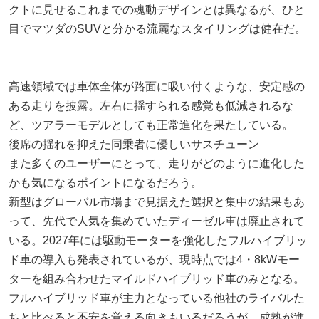
クトに見せるこれまでの魂動デザインとは異なるが、ひと
目でマツダのSUVと分かる流麗なスタイリングは健在だ。
高速領域では車体全体が路面に吸い付くような、安定感の
ある走りを披露。左右に揺すられる感覚も低減されるな
ど、ツアラーモデルとしても正常進化を果たしている。
後席の揺れを抑えた同乗者に優しいサスチューン
また多くのユーザーにとって、走りがどのように進化した
かも気になるポイントになるだろう。
新型はグローバル市場まで見据えた選択と集中の結果もあ
って、先代で人気を集めていたディーゼル車は廃止されて
いる。2027年には駆動モーターを強化したフルハイブリッ
ド車の導入も発表されているが、現時点では4・8kWモー
ターを組み合わせたマイルドハイブリッド車のみとなる。
フルハイブリッド車が主力となっている他社のライバルた
ちと比べると不安を覚える向きもいるだろうが、成熟が進