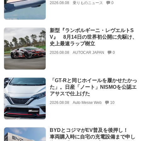
2026.08.08
乗りものニュース
0
新型『ランボルギーニ・レヴエルトS
V』 8月14日の世界初公開に先駆け、
史上最速ラップ樹立
2026.08.08
AUTOCAR JAPAN
0
「GT-Rと同じホイールを履かせたかっ
た」。日産「ノート」NISMOを公認エ
アサスで仕上げた
2026.08.08
Auto Messe Web
10
BYDとコジマがEV普及を後押し！
車両購入時に自宅の充電設備まで申し