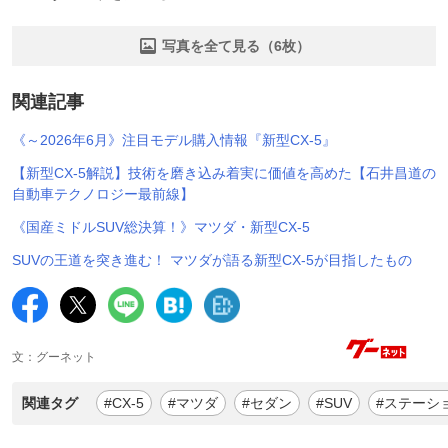
写真を全て見る（6枚）
関連記事
《～2026年6月》注目モデル購入情報『新型CX-5』
【新型CX-5解説】技術を磨き込み着実に価値を高めた【石井昌道の
自動車テクノロジー最前線】
《国産ミドルSUV総決算！》マツダ・新型CX-5
SUVの王道を突き進む！ マツダが語る新型CX-5が目指したもの
文：グーネット
関連タグ
#CX-5
#マツダ
#セダン
#SUV
#ステーシ