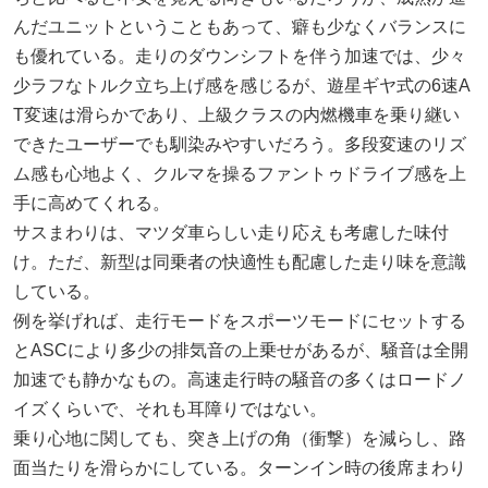
んだユニットということもあって、癖も少なくバランスに
も優れている。走りのダウンシフトを伴う加速では、少々
少ラフなトルク立ち上げ感を感じるが、遊星ギヤ式の6速A
T変速は滑らかであり、上級クラスの内燃機車を乗り継い
できたユーザーでも馴染みやすいだろう。多段変速のリズ
ム感も心地よく、クルマを操るファントゥドライブ感を上
手に高めてくれる。
サスまわりは、マツダ車らしい走り応えも考慮した味付
け。ただ、新型は同乗者の快適性も配慮した走り味を意識
している。
例を挙げれば、走行モードをスポーツモードにセットする
とASCにより多少の排気音の上乗せがあるが、騒音は全開
加速でも静かなもの。高速走行時の騒音の多くはロードノ
イズくらいで、それも耳障りではない。
乗り心地に関しても、突き上げの角（衝撃）を減らし、路
面当たりを滑らかにしている。ターンイン時の後席まわり