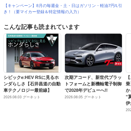
【キャンペーン】8月の毎週金・土・日はガソリン・軽油7円/L引
き！（要マイカー登録＆特定情報の入力）
こんな記事も読まれています
シビックe:HEV RSに見るホ
次期アコード、新世代プラッ
【
ンダらしさ【石井昌道の自動
トフォームと新機軸電子制御
乗
車テクノロジー最前線】
で2028年デビューへ!!
か
“
2026.08.03
グーネット
2026.08.05
グーネット
伊
20