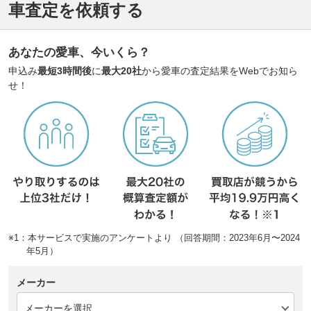
車査定を依頼する
あなたの愛車、今いくら？
申込み
最短3時間後
に
最大20社
から愛車の査定結果をWebでお知ら
せ！
※1：本サービスで実施のアンケートより （回答期間：2023年6月〜2024
年5月）
メーカー