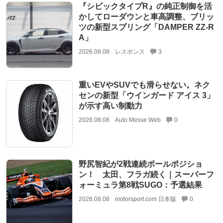
『シビックタイプR』の純正制御を活
かしてローダウンと車高調整、ブリッ
ツの新型スプリング「DAMPER ZZ-R
A」
2026.08.08
レスポンス
3
重いEVやSUVでも滑らせない。ネク
センの新型「ウインガード アイス 3」
が示す高い制動力
2026.08.08
Auto Messe Web
0
野尻智紀が2戦連続ポールポジショ
ン！ 太田、フラガ続く｜スーパーフ
ォーミュラ第8戦SUGO：予選結果
2026.08.08
motorsport.com 日本版
0