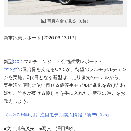
写真を全て見る（6枚）
新車試乗レポート [2026.06.13 UP]
新型
CX-5
フルチェンジ！～公道試乗レポート～
マツダ
の屋台骨を支えるCX-5が、待望のフルモデルチェン
ジを実施。3代目となる新型は、走り優先のモデルから、
実生活で便利に使い倒せる優等生モデルに進化を遂げた格
好だ。誰もが寛げる優しさを手に入れた、新型の魅力をお
教えしよう。
《～2026年6月》注目モデル購入情報『新型CX-5』
●文：川島茂夫 ●写真：澤田和久