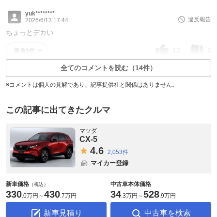
yuk********
違反報告
2026/6/13 17:44
ちょっとデカい
12
6
返信1件
全てのコメントを読む（14件）
※コメントは個人の見解であり、記事提供社と関係はありません。
この記事に出てきたクルマ
マツダ
CX-5
4.
6
2,053件
マイカー登録
新車価格
中古車本体価格
（税込）
330
430
34
528
.
0万円
～
.
7万円
.
3万円
～
.
9万円
新車見積り
中古車を検索