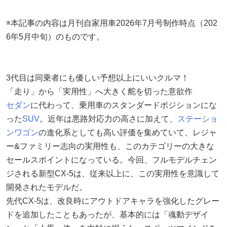
※本記事の内容は月刊自家用車2026年7月号制作時点（202
6年5月中旬）のものです。
3代目は同乗者にも優しい予想以上にいいクルマ！
「走り」から「実用性」へ大きく舵を切った意欲作
セダン
に代わって、乗用車のスタンダードポジションにな
った
SUV
。近年は悪路対応力の高さに加えて、
ステーショ
ンワゴン
の進化系としても高い評価を集めていて、レジャ
ー&ファミリー志向の実用性も、このカテゴリーの大きな
セールスポイントになっている。今回、フルモデルチェン
ジされる新型CX-5は、従来以上に、この実用性を意識して
開発されたモデルだ。
先代CX-5は、改良時にアウトドアキャラを強化したグレー
ドを追加したこともあったが、基本的には「魂動デザイ