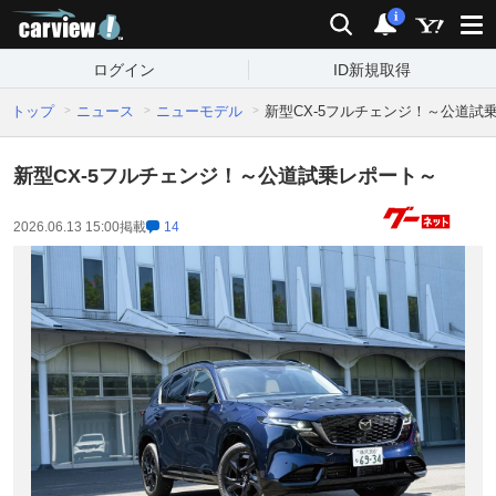
carview!
検索
通知
i
ログイン
ID新規取得
トップ
ニュース
ニューモデル
新型CX-5フルチェンジ！～公道試
新型CX-5フルチェンジ！～公道試乗レポート～
2026.06.13 15:00
掲載
14