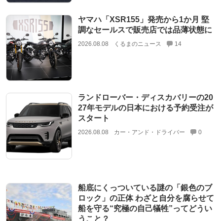
ヤマハ「XSR155」発売から1か月 堅
調なセールスで販売店では品薄状態に
2026.08.08
くるまのニュース
14
ランドローバー・ディスカバリーの20
27年モデルの日本における予約受注が
スタート
2026.08.08
カー・アンド・ドライバー
0
船底にくっついている謎の「銀色のブ
ロック」の正体 わざと自分を腐らせて
船を守る“究極の自己犠牲”ってどうい
うこと？