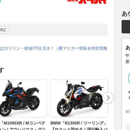
あ
#RZ
はガソリン・軽油7円/L引き！（要マイカー登録＆特定情報
申
愛
す
※
「M1000XR / Mコンペテ
BMW「R1300R / ツーリング」
BMW「S1
ョン / アウレリウス・グリ
【サクッと読める！現行輸入バ
ジ」【サ