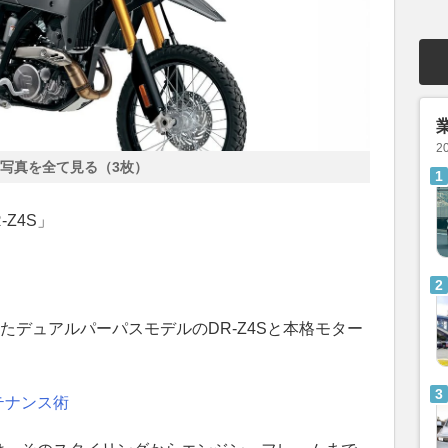
2
写真を全て見る（3枚）
-Z4S」
したデュアルパーパスモデルのDR-Z4Sと本格モター
テナンス術