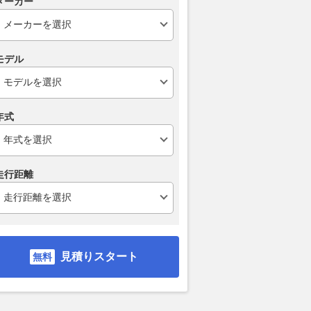
メーカー
図鑑】
2026.08.06
webオートバイ
2026.08.02
we
webオートバイ
モデル
年式
走行距離
見積りスタート