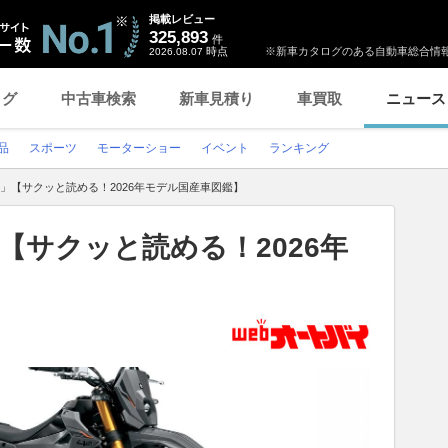
掲載レビュー
325,893
件
時点
※新車カタログのある自動車総合情報
2026.08.07
ログ
中古車検索
新車見積り
車買取
ニュース
品
スポーツ
モーターショー
イベント
ランキング
4S」【サクッと読める！2026年モデル国産車図鑑】
」【サクッと読める！2026年
】