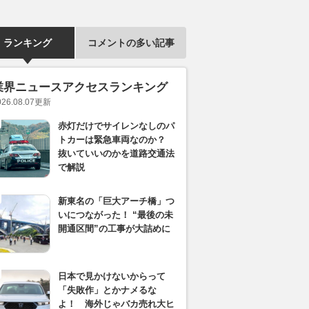
ランキング
コメントの多い記事
業界ニュースアクセスランキング
026.08.07
更新
赤灯だけでサイレンなしのパ
トカーは緊急車両なのか？
抜いていいのかを道路交通法
で解説
新東名の「巨大アーチ橋」つ
いにつながった！ “最後の未
開通区間”の工事が大詰めに
日本で見かけないからって
「失敗作」とかナメるな
よ！ 海外じゃバカ売れ大ヒ