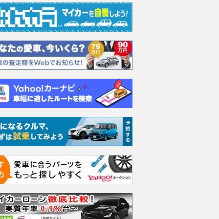
エヴォーラ
ホンダ NSX 3.0
ロールスロイス ゴース
日産 