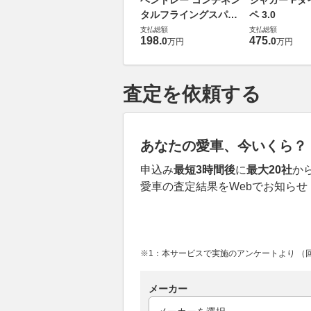
ベントレー コンチネン
ジャガー Fタ
タルフライングスパー
ペ 3.0
6.0 4WD
支払総額
支払総額
198
.
475
.
0
0
万円
万円
査定を依頼する
あなたの愛車、今いくら？
申込み
最短3時間後
に
最大20社
か
愛車の査定結果をWebでお知らせ
※1：本サービスで実施のアンケートより （回答
メーカー