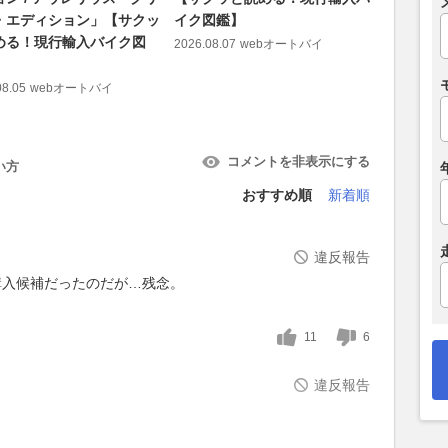
・エディション」【サクッ
イク図鑑】
入バイク
める！現行輸入バイク図
2026.08.07
webオートバイ
2026.08.04
08.05
webオートバイ
コメントを非表示にする
い方
おすすめ順
新着順
違反報告
購入候補だったのだが…残念。
11
6
違反報告