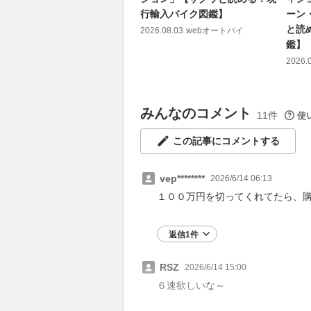
行輸入バイク図鑑】
ーン
と読
2026.08.03
webオートバイ
鑑】
2026.
みんなのコメント
11件
使
この記事にコメントする
vep********
2026/6/14 06:13
１００万円を切ってくれてたら、
返信1件
RSZ
2026/6/14 15:00
６速欲しいな～