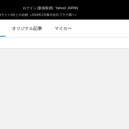
ログイン
[
新規取得
]
Yahoo! JAPAN
サイト5社との比較（2026年2月株式会社プラグ調べ）
オリジナル記事
マイカー