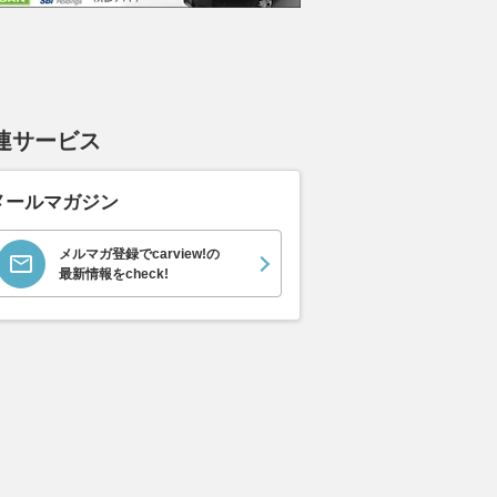
ラ
ト ロールスロイス ゴ
ック 
支払総額
898
.
0
万円
ースト(第1世代 / RR4)
支払総額
支払総額
905
.
220
.
1
0
万円
連サービス
メールマガジン
メルマガ登録でcarview!の
最新情報をcheck!