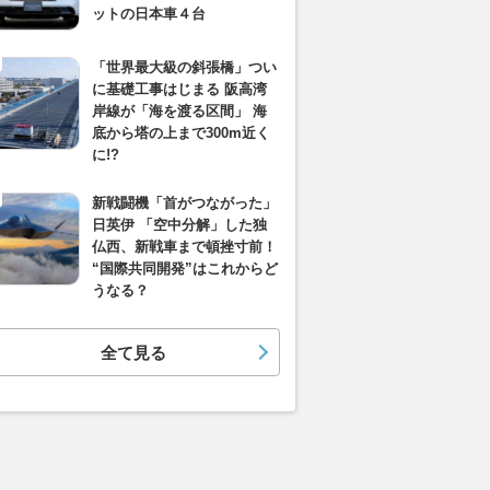
ットの日本車４台
「世界最大級の斜張橋」つい
に基礎工事はじまる 阪高湾
岸線が「海を渡る区間」 海
底から塔の上まで300m近く
に!?
新戦闘機「首がつながった」
日英伊 「空中分解」した独
仏西、新戦車まで頓挫寸前！
“国際共同開発”はこれからど
うなる？
全て見る