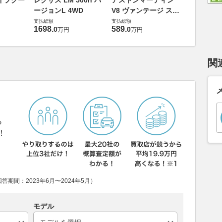
イプクー
レクサス LM 500h バ
アストンマーティン
エヴォー
ージョンL 4WD
V8 ヴァンテージ スポ
支払総額
ーツシフト
支払総額
支払総額
448
.
0
万円
1698
.
589
.
0
0
万円
万円
関
ら
！
期間：2023年6月〜2024年5月）
モデル