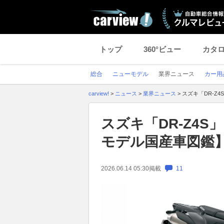
トップ
360°ビュー
カタ
総合
ニューモデル
業界ニュース
カー用
carview!
>
ニュース
>
業界ニュース
>
スズキ「DR-Z
スズキ「DR-Z4S
モデル国産車図鑑
2026.06.14 05:30
掲載
11