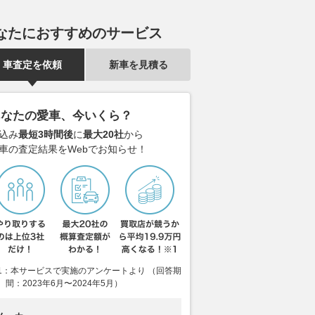
なたにおすすめのサービス
車査定を依頼
新車を見積る
あなたの愛車、今いくら？
込み
最短3時間後
に
最大20社
から
車の査定結果をWebでお知らせ！
1：本サービスで実施のアンケートより （回答期
間：2023年6月〜2024年5月）
000XR / Mパッケー
BMW「F900XR」【サクッと
BMW「S10
クッと読める！現行輸
読める！現行輸入バイク図鑑】
める！現行輸