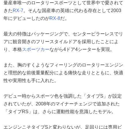
量産車唯一のロータリースポーツとして世界中で愛されて
きた
RX-7
。そんな国産車の英雄に代わる存在として2003
年にデビューしたのが
RX-8
だ。
最大の特徴はパッケージングで、センターピラーレスでリ
アに観音開きのフリースタイルドアを採用したことによ
り、本格
スポーツカー
ながら4ドア4シーターを実現。
また、胸のすくようなフィーリングのロータリーエンジン
と理想的な前後重量配分による痛快な走りとともに、快適
性や実用性も手に入れた。
デビュー時からスポーツ色を強調した「タイプS」が設定
されていたが、2008年のマイナーチェンジで追加された
「タイプRS」は、さらに運動性能を意識したモデル。
エンジンこそタイプSと変わりないが、足回りには専用ビ