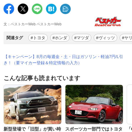
文：ベストカーWeb ベストカーWeb
関連タグ
#トヨタ
#ホンダ
#マツダ
#ヴィッツ
#ヤ
【キャンペーン】8月の毎週金・土・日はガソリン・軽油7円/L引
き！（要マイカー登録＆特定情報の入力）
こんな記事も読まれています
新型登場で「旧型」が買い時
スポーツカー部門ではトヨタ
「