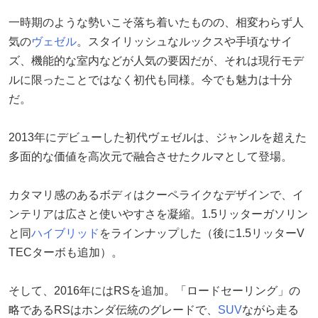
一時期のような勢いこそ落ち着いたものの、相変わらず人
気の
ヴェゼル
。スタイリッシュなルックスや手頃なサイ
ズ、機能的な室内などが人気の要因だが、それは現行モデ
ルに限ったことではなく初代も同様。今でも魅力は十分
だ。
2013年にデビューした初代ヴェゼルは、ジャンルを超えた
多面的な価値を高次元で融合させたクルマとして登場。
カタマリ感のあるボディはクーペライクなデザインで、イ
ンテリアは広さと使いやすさを凝縮。1.5リッターガソリン
と同
ハイブリッド
をラインナップした（後に1.5リッターV
TECターボも追加）。
そして、2016年にはRSを追加。「ロードセーリング」の
略であるRSはホンダ伝統のグレードで、
SUV
ながら走る