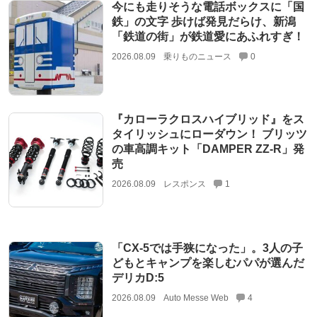
今にも走りそうな電話ボックスに「国
鉄」の文字 歩けば発見だらけ、新潟
「鉄道の街」が鉄道愛にあふれすぎ！
2026.08.09
乗りものニュース
0
『カローラクロスハイブリッド』をス
タイリッシュにローダウン！ ブリッツ
の車高調キット「DAMPER ZZ-R」発
売
2026.08.09
レスポンス
1
「CX-5では手狭になった」。3人の子
どもとキャンプを楽しむパパが選んだ
デリカD:5
2026.08.09
Auto Messe Web
4