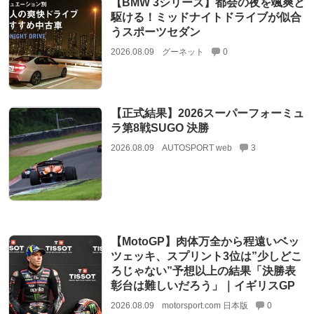
【BMW 3シリーズ】都会の夜を颯爽と
駆ける！ミッドナイトドライブが似合
うスポーツセダン
2026.08.09
グーネット
0
【正式結果】2026スーパーフォーミュ
ラ第8戦SUGO 決勝
2026.08.09
AUTOSPORT web
3
【MotoGP】肉体万全から程遠いベッ
ツェッキ、スプリント3位は”少しどこ
ろじゃない”予想以上の結果「決勝表
彰台は難しいだろう」｜イギリスGP
2026.08.09
motorsport.com 日本版
0