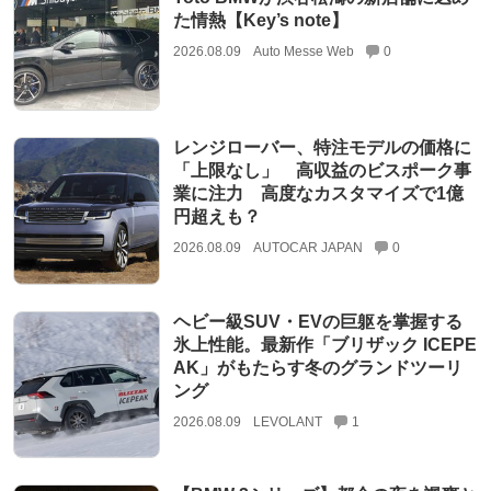
た情熱【Key’s note】
2026.08.09
Auto Messe Web
0
レンジローバー、特注モデルの価格に
「上限なし」 高収益のビスポーク事
業に注力 高度なカスタマイズで1億
円超えも？
2026.08.09
AUTOCAR JAPAN
0
ヘビー級SUV・EVの巨躯を掌握する
氷上性能。最新作「ブリザック ICEPE
AK」がもたらす冬のグランドツーリ
ング
2026.08.09
LEVOLANT
1