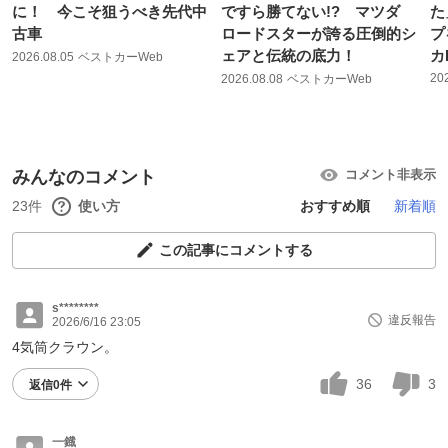
に！ 今こそ狙うべき先代中
ですら勝てない!? マツダ
た
古車
ロードスターが誇る圧倒的シ
プ
ェアと伝統の底力！
カ
2026.08.05
ベストカーWeb
20
2026.08.08
ベストカーWeb
みんなのコメント
コメント非表示
23件
使い方
おすすめ順
新着順
この記事にコメントする
s********
違反報告
2026/6/16 23:05
4気筒クラウン。
36
3
返信0件
一鐡