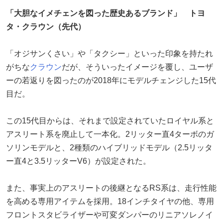
「大胆なイメチェンを図った歴史あるブランド」 トヨ
タ・クラウン（先代）
「オジサンくさい」や「タクシー」といった印象を持たれ
がちな
クラウン
だが、そういったイメージを覆し、ユーザ
ーの若返りを図ったのが2018年にモデルチェンジした15代
目だ。
この15代目からは、それまで設定されていたロイヤル系と
アスリート系を廃止して一本化。2リッター直4ターボのガ
ソリンモデルと、2種類のハイブリッドモデル（2.5リッタ
ー直4と3.5リッターV6）が設定された。
また、事実上のアスリートの後継となるRS系は、走行性能
を高める専用アイテムを採用。18インチタイヤの他、専用
フロントスタビライザーや可変ダンパーのリニアソレノイ