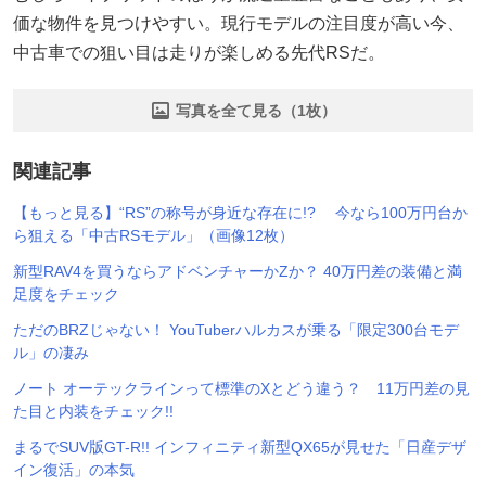
価な物件を見つけやすい。現行モデルの注目度が高い今、
中古車での狙い目は走りが楽しめる先代RSだ。
写真を全て見る（1枚）
関連記事
【もっと見る】“RS”の称号が身近な存在に!? 今なら100万円台か
ら狙える「中古RSモデル」（画像12枚）
新型RAV4を買うならアドベンチャーかZか？ 40万円差の装備と満
足度をチェック
ただのBRZじゃない！ YouTuberハルカスが乗る「限定300台モデ
ル」の凄み
ノート オーテックラインって標準のXとどう違う？ 11万円差の見
た目と内装をチェック!!
まるでSUV版GT-R!! インフィニティ新型QX65が見せた「日産デザ
イン復活」の本気