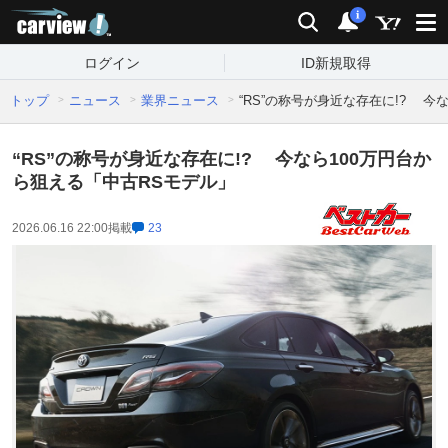
carview!
検索
通知
i
ログイン
ID新規取得
トップ
ニュース
業界ニュース
“RS”の称号が身近な存在に!? 今
“RS”の称号が身近な存在に!? 今なら100万円台か
ら狙える「中古RSモデル」
2026.06.16 22:00
掲載
23