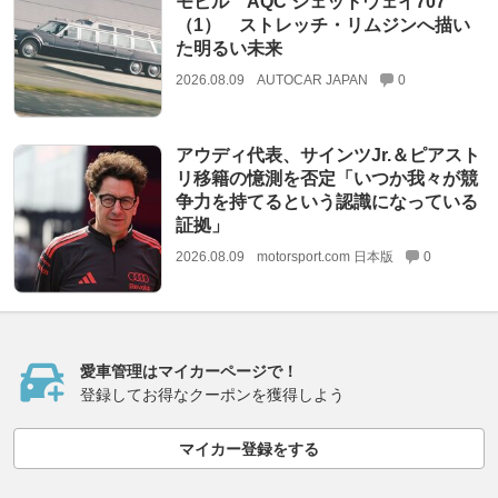
モビル AQC ジェットウェイ707
（1） ストレッチ・リムジンへ描い
た明るい未来
2026.08.09
AUTOCAR JAPAN
0
アウディ代表、サインツJr.＆ピアスト
リ移籍の憶測を否定「いつか我々が競
争力を持てるという認識になっている
証拠」
2026.08.09
motorsport.com 日本版
0
愛車管理はマイカーページで！
登録してお得なクーポンを獲得しよう
マイカー登録をする