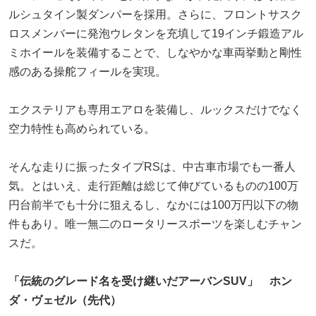
ルシュタイン製ダンパーを採用。さらに、フロントサスク
ロスメンバーに発泡ウレタンを充填して19インチ鍛造アル
ミホイールを装備することで、しなやかな車両挙動と剛性
感のある操舵フィールを実現。
エクステリアも専用エアロを装備し、ルックスだけでなく
空力特性も高められている。
そんな走りに振ったタイプRSは、中古車市場でも一番人
気。とはいえ、走行距離は総じて伸びているものの100万
円台前半でも十分に狙えるし、なかには100万円以下の物
件もあり。唯一無二のロータリースポーツを楽しむチャン
スだ。
「伝統のグレード名を受け継いだアーバンSUV」 ホン
ダ・ヴェゼル（先代）