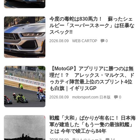
今度の毒蛇は830馬力！ 蘇ったシェ
ルビー「スーパースネーク」は狂暴な
スペック!!
2026.08.09
WEB CARTOP
0
【MotoGP】アプリリアに勝つのは無
理だ！？ アレックス・マルケス、ド
ゥカティ陣営最上位のスプリント4位
も白旗｜イギリスGP
2026.08.09
motorsport.com 日本版
0
戦艦「大和」ばかりが有名に！ 日本海
軍が建造した「もう一隻の最強戦艦」
とは 今年で竣工から84年