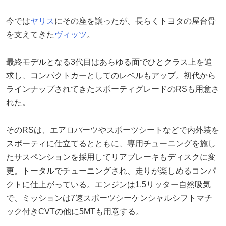
今では
ヤリス
にその座を譲ったが、長らくトヨタの屋台骨
を支えてきた
ヴィッツ
。
最終モデルとなる3代目はあらゆる面でひとクラス上を追
求し、コンパクトカーとしてのレベルもアップ。初代から
ラインナップされてきたスポーティグレードのRSも用意さ
れた。
そのRSは、エアロパーツやスポーツシートなどで内外装を
スポーティに仕立てるとともに、専用チューニングを施し
たサスペンションを採用してリアブレーキもディスクに変
更。トータルでチューニングされ、走りが楽しめるコンパ
クトに仕上がっている。エンジンは1.5リッター自然吸気
で、ミッションは7速スポーツシーケンシャルシフトマチ
ック付きCVTの他に5MTも用意する。