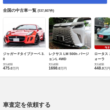
全国の中古車一覧
(537,807件)
ジャガー Fタイプクーペ 3.
レクサス LM 500h バージ
ロータス 
0
ョンL 4WD
ォーラ
支払総額
支払総額
支払総額
475
1698
448
.
0
.
0
.
0
万円
万円
万
車査定を依頼する