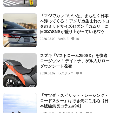
「マジでカッコいいな」まもなく日本
へ帰ってくる！ アメリカ生まれのトヨ
タのミッドサイズセダン「カムリ」に
日本のSNSが盛り上がっているワケ
2026.08.09
VAGUE
16
スズキ『Vストローム250SX』を快適
ローダウン！ デイトナ、ゲル入りロー
ダウンシート発売
2026.08.09
レスポンス
0
『マツダ・スピリット・レーシング・
ロードスター』は行き先にご用心【日
本版編集長コラム#94】