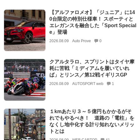
【アルファロメオ】「ジュニア」に14
0台限定の特別仕様車！ スポーティと
エレガンスを融合した「Sport Special
e」登場
2026.08.09
Auto Prove
0
クアルタラロ、スプリントはタイヤ摩
耗に苦戦「ミディアムを履いていれ
ば」とリンス／第12戦イギリスGP
2026.08.09
AUTOSPORT web
1
１kmあたり３～５億円もかかるがそ
れでもやるべき！ 道路の「電柱」を
なくし地中化する計り知れないメリッ
トとは
2026.08.09
WEB CARTOP
41