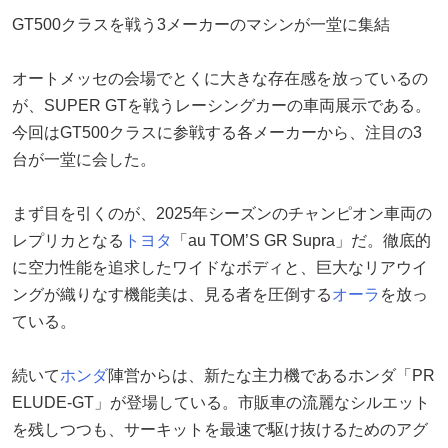
GT500クラスを戦う3メーカーのマシンが一堂に集結
オートメッセの会場でとくに大きな存在感を放っているの
が、SUPER GTを戦うレーシングカーの車両展示である。
今回はGT500クラスに参戦する各メーカーから、注目の3
台が一堂に会した。
まず目を引くのが、2025年シーズンのチャンピオン車両の
レプリカとなる
トヨタ
「au TOM’S GR Supra」だ。徹底的
に空力性能を追求したワイドなボディと、巨大なリアウイ
ングが織りなす機能美は、見る者を圧倒する
オーラ
を放っ
ている。
続いて
ホンダ
陣営からは、新たな主力機であるホンダ「PR
ELUDE-GT」が登場している。市販車の流麗なシルエット
を残しつつも、サーキットを最速で駆け抜けるためのアグ