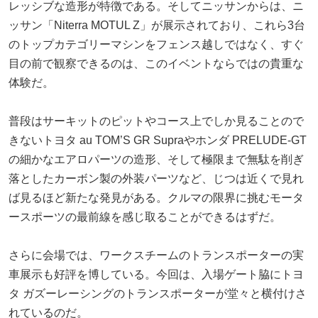
レッシブな造形が特徴である。そしてニッサンからは、ニ
ッサン「Niterra MOTUL Z」が展示されており、これら3台
のトップカテゴリーマシンをフェンス越しではなく、すぐ
目の前で観察できるのは、このイベントならではの貴重な
体験だ。
普段はサーキットのピットやコース上でしか見ることので
きないトヨタ au TOM’S GR Supraやホンダ PRELUDE-GT
の細かなエアロパーツの造形、そして極限まで無駄を削ぎ
落としたカーボン製の外装パーツなど、じつは近くで見れ
ば見るほど新たな発見がある。クルマの限界に挑むモータ
ースポーツの最前線を感じ取ることができるはずだ。
さらに会場では、ワークスチームのトランスポーターの実
車展示も好評を博している。今回は、入場ゲート脇にトヨ
タ ガズーレーシングのトランスポーターが堂々と横付けさ
れているのだ。