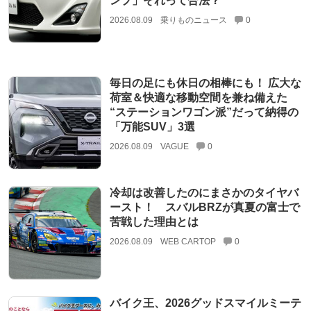
ンプ」それって合法？
2026.08.09
乗りものニュース
0
毎日の足にも休日の相棒にも！ 広大な
荷室＆快適な移動空間を兼ね備えた
“ステーションワゴン派”だって納得の
「万能SUV」3選
2026.08.09
VAGUE
0
冷却は改善したのにまさかのタイヤバ
ースト！ スバルBRZが真夏の富士で
苦戦した理由とは
2026.08.09
WEB CARTOP
0
バイク王、2026グッドスマイルミーテ