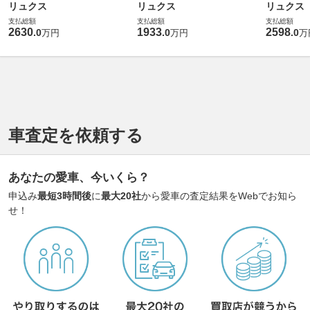
リュクス
リュクス
リュクス
支払総額
支払総額
支払総額
2630
1933
2598
.
0
.
0
.
0
万円
万円
万
車査定を依頼する
あなたの愛車、今いくら？
申込み
最短3時間後
に
最大20社
から愛車の査定結果をWebでお知ら
せ！