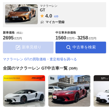
マクラーレン
GT
4.
0
4件
マイカー登録
新車価格
中古車本体価格
（税込）
2695
1560
3258
.
0万円
.
0万円
～
.
0万円
新車見積り
中古車を検索
マクラーレン GTの買取価格・査定相場を調べる
全国のマクラーレン GT中古車一覧
(30件)