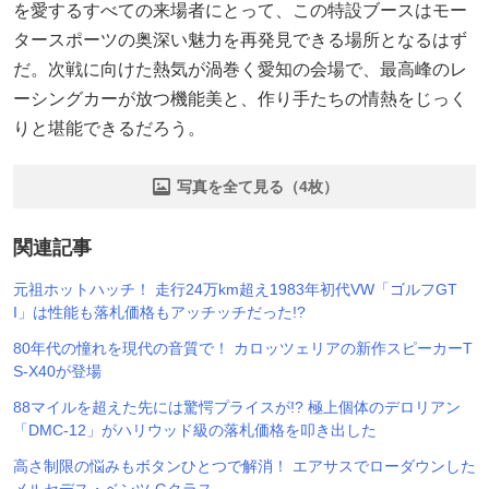
を愛するすべての来場者にとって、この特設ブースはモー
タースポーツの奥深い魅力を再発見できる場所となるはず
だ。次戦に向けた熱気が渦巻く愛知の会場で、最高峰のレ
ーシングカーが放つ機能美と、作り手たちの情熱をじっく
りと堪能できるだろう。
写真を全て見る（4枚）
関連記事
元祖ホットハッチ！ 走行24万km超え1983年初代VW「ゴルフGT
I」は性能も落札価格もアッチッチだった!?
80年代の憧れを現代の音質で！ カロッツェリアの新作スピーカーT
S-X40が登場
88マイルを超えた先には驚愕プライスが!? 極上個体のデロリアン
「DMC-12」がハリウッド級の落札価格を叩き出した
高さ制限の悩みもボタンひとつで解消！ エアサスでローダウンした
メルセデス・ベンツ Gクラス