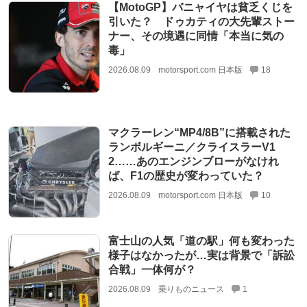
【MotoGP】バニャイヤは貧乏くじを
引いた？ ドゥカティの大先輩ストー
ナー、その境遇に同情「本当に気の
毒」
2026.08.09
motorsport.com 日本版
18
マクラーレン“MP4/8B”に搭載された
ランボルギーニ／クライスラーV1
2……あのエンジンブローがなけれ
ば、F1の歴史が変わっていた？
2026.08.09
motorsport.com 日本版
10
富士山の人気「道の駅」何も変わった
様子はなかったが…実は背景で「訴訟
合戦」一体何が？
2026.08.09
乗りものニュース
1