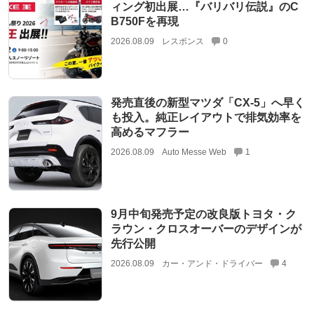
ィング初出展…『バリバリ伝説』のC
B750Fを再現
2026.08.09
レスポンス
0
発売直後の新型マツダ「CX-5」へ早く
も投入。純正レイアウトで排気効率を
高めるマフラー
2026.08.09
Auto Messe Web
1
9月中旬発売予定の改良版トヨタ・ク
ラウン・クロスオーバーのデザインが
先行公開
2026.08.09
カー・アンド・ドライバー
4