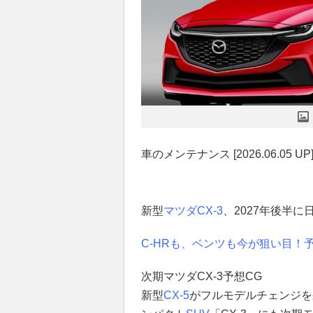
車のメンテナンス [2026.06.05 UP
新型
マツダ
CX-3
、2027年後半
C-HRも、ベンツも今が狙い目！予
次期マツダCX-3予想CG
新型
CX-5
がフルモデルチェンジを