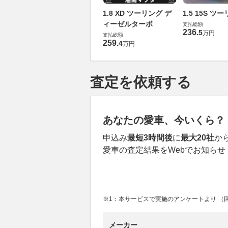
1.8 XD ツーリング デ
1.5 15S ツ
ィーゼルターボ
支払総額
236
.
5
万円
支払総額
259
.
4
万円
査定を依頼する
あなたの愛車、今いくら？
申込み
最短3時間後
に
最大20社
か
愛車の査定結果をWebでお知らせ
※1：本サービスで実施のアンケートより （回答
メーカー