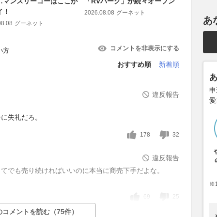
…マンスリーゴーはここが
「RVパーク」が続々オープン
品ブラン
イ！
2026.08.08
グーネット
2026.08.08
あ
08.08
グーネット
コメントを非表示にする
い方
おすすめ順
新着順
申
違反報告
愛
。
ーに失礼だろ。
178
32
違反報告
してでも売り続ければいいのに本当に商売下手だよな。
※
69
25
のコメントを読む（75件）