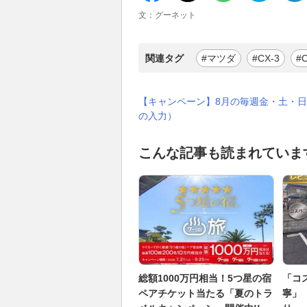
文：グーネット
関連タグ
#マツダ
#CX-3
#C
【キャンペーン】8月の毎週金・土・日
の入力）
こんな記事も読まれていま
総額1000万円相当！5つ星の宿
「コ
ペアチケット当たる「夏のトラ
寧」