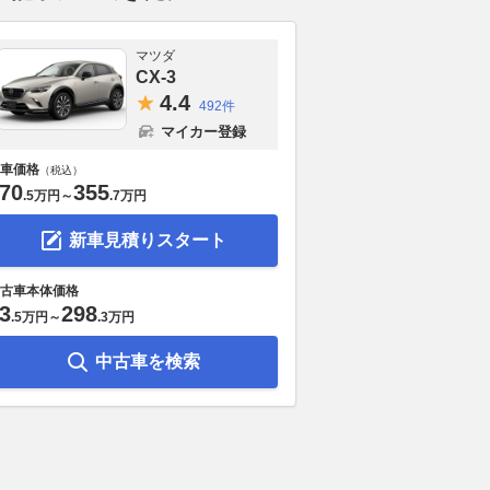
マツダ
CX-3
4.
4
492件
マイカー登録
車価格
（税込）
70
355
.
5万円
～
.
7万円
新車見積りスタート
古車本体価格
3
298
.
5万円
～
.
3万円
中古車を検索
メンテナンスに新たな
BMW、走りを研ぎ澄ました限
路上駐車をす
メーカー承認の補修部
定モデル「M2 CS エディショ
に。最新調査