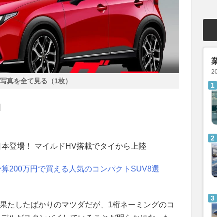
2
写真を全て見る（1枚）
]
に日本登場！ マイルドHV搭載でタイから上陸
算200万円で買える人気のコンパクトSUV8選
果たしたばかりのマツダだが、1桁ネーミングのコ