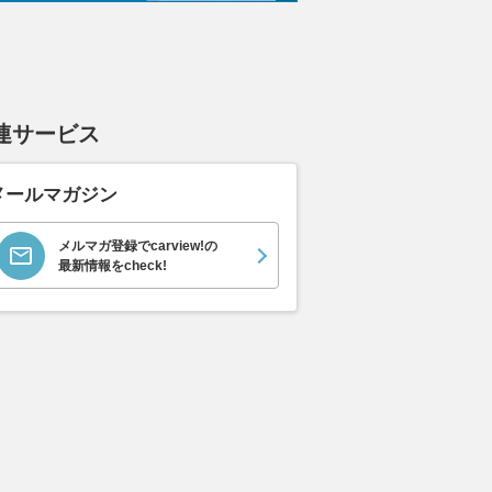
連サービス
メールマガジン
メルマガ登録でcarview!の
最新情報をcheck!