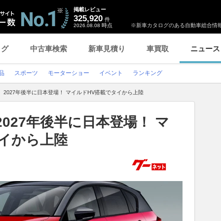
掲載レビュー
325,920
件
時点
※新車カタログのある自動車総合情報
2026.08.08
ログ
中古車検索
新車見積り
車買取
ニュース
品
スポーツ
モーターショー
イベント
ランキング
3、2027年後半に日本登場！ マイルドHV搭載でタイから上陸
2027年後半に日本登場！ マ
タイから上陸