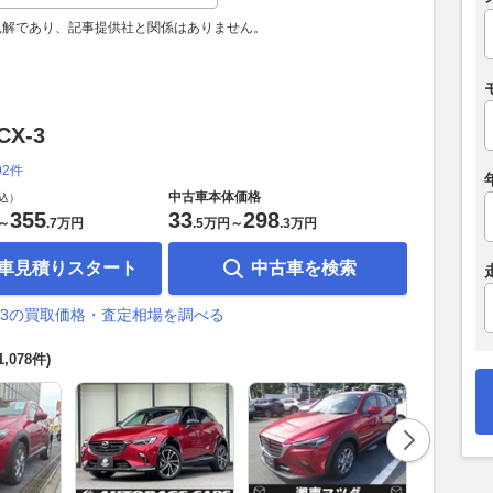
見解であり、記事提供社と関係はありません。
X-3
92件
中古車本体価格
込）
355
33
298
～
.
7万円
.
5万円
～
.
3万円
車見積りスタート
中古車を検索
X-3の買取価格・査定相場を調べる
1,078件)