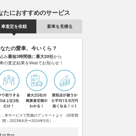
ド導入
ンエッジ」
は？パーク24
グーネット
2026.08.08
グーネット
2026.08.08
グー
なたにおすすめのサービス
車査定を依頼
新車を見積る
あなたの愛車、今いくら？
込み
最短3時間後
に
最大20社
から
車の査定結果をWebでお知らせ！
1：本サービスで実施のアンケートより （回答期
間：2023年6月〜2024年5月）
メーカー