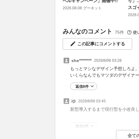
ベルキャンペーン」開催中!!
り」
スゴ
2026.08.08
グーネット
2026.
みんなのコメント
75件
使
この記事にコメントする
she********
2026/6/06 03:28
もっとマシなデザイン予想しろよ
いくらなんでもマツダのデザイナ
返信8件
ゆ
2026/6/06 03:45
新型導入するまで現行型を小改良
返信4件
全て