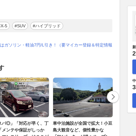
X-5
#SUV
#ハイブリッド
はガソリン・軽油7円/L引き！（要マイカー登録＆特定情報
新
2
す
中
3
スパ◎」「対応が早く、丁
車中泊施設が全国で拡大！小豆
ジープの
「メンテや保証がしっか
島大観音など、個性豊かな
選択肢！