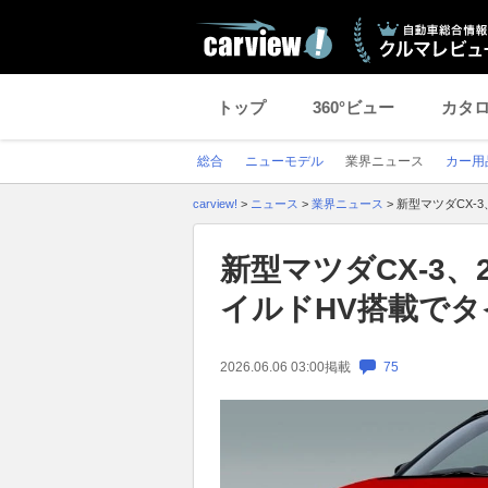
トップ
360°ビュー
カタ
総合
ニューモデル
業界ニュース
カー用
carview!
>
ニュース
>
業界ニュース
>
新型マツダCX-
新型マツダCX-3、
イルドHV搭載で
2026.06.06 03:00
掲載
75