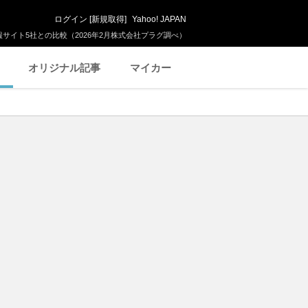
ログイン
[
新規取得
]
Yahoo! JAPAN
サイト5社との比較（2026年2月株式会社プラグ調べ）
オリジナル記事
マイカー