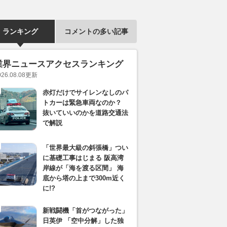
ランキング
コメントの多い記事
業界ニュースアクセスランキング
026.08.08
更新
赤灯だけでサイレンなしのパ
トカーは緊急車両なのか？
抜いていいのかを道路交通法
で解説
「世界最大級の斜張橋」つい
に基礎工事はじまる 阪高湾
岸線が「海を渡る区間」 海
底から塔の上まで300m近く
に!?
新戦闘機「首がつながった」
日英伊 「空中分解」した独