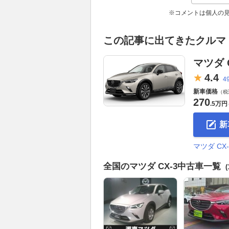
※コメントは個人の
この記事に出てきたクルマ
マツダ C
4.
4
4
新車価格
（税
270
.
5万円
新
マツダ C
全国のマツダ CX-3中古車一覧
(