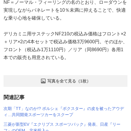
NF＝ノーマル・フィーリングの名のとおり、ローダウンを
実現しながらバネレートを10％未満に抑えることで、快適
な乗り心地を確保している。
デリカミニ用サステックNF210の税込み価格はフロント×2
＋リア×2の4本セットで税込み価格3万9600円。そのほか、
フロント（税込み1万1110円）／リア（同8690円）各用1
本での販売も用意されている。
写真を全て見る（1枚）
関連記事
次期「TT」なのか!? ポルシェ『ボクスター』の皮を被ったアウデ
ィ…共同開発スポーツカーをスクープ
三菱が新型EV『エクリプス スポーツバック』発表、日産『リー
フ』のOEM…北米投入へ