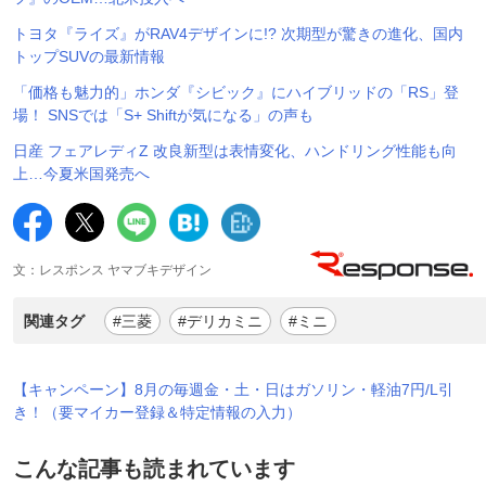
トヨタ『ライズ』がRAV4デザインに!? 次期型が驚きの進化、国内
トップSUVの最新情報
「価格も魅力的」ホンダ『シビック』にハイブリッドの「RS」登
場！ SNSでは「S+ Shiftが気になる」の声も
日産 フェアレディZ 改良新型は表情変化、ハンドリング性能も向
上…今夏米国発売へ
文：レスポンス ヤマブキデザイン
関連タグ
#三菱
#デリカミニ
#ミニ
【キャンペーン】8月の毎週金・土・日はガソリン・軽油7円/L引
き！（要マイカー登録＆特定情報の入力）
こんな記事も読まれています