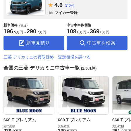
4.
6
312件
マイカー登録
新車価格
中古車本体価格
（税込）
196
290
108
369
.
5万円
～
.
7万円
.
0万円
～
.
0万円
新車見積り
中古車を検索
三菱 デリカミニの買取価格・査定相場を調べる
全国の三菱 デリカミニ中古車一覧
(2,581件)
660 T プレミアム
660 T プレミアム
660 T 
支払総額
支払総額
支払総額
239
239
261
.
0
.
0
.
8