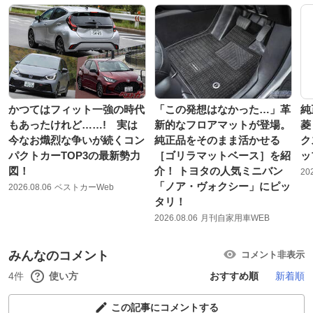
かつてはフィット一強の時代
「この発想はなかった…」革
純
もあったけれど……! 実は
新的なフロアマットが登場。
菱
今なお熾烈な争いが続くコン
純正品をそのまま活かせる
ク
パクトカーTOP3の最新勢力
［ゴリラマットベース］を紹
ッ
図！
介！ トヨタの人気ミニバン
20
「ノア・ヴォクシー」にピッ
2026.08.06
ベストカーWeb
タリ！
2026.08.06
月刊自家用車WEB
みんなのコメント
コメント非表示
4件
使い方
おすすめ順
新着順
この記事にコメントする