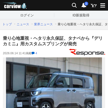
carview!
検索
通知
i
ログイン
ID新規取得
トップ
ニュース
業界ニュース
乗り心地重視・ヘタリ永久保証、タ
乗り心地重視・ヘタリ永久保証、タナベから『デリ
カミニ』用カスタムスプリングが発売
2026.06.14 11:41
掲載
4