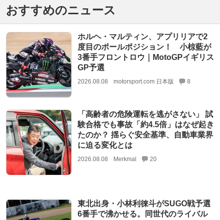
おすすめのニュース
ホルヘ・マルティン、アプリリアで2
度目のポールポジション！ 小椋藍が
3番手フロントロウ｜MotoGPイギリス
GP予選
2026.08.08
motorsport.com 日本版
8
「高齢者の危険運転を逃がさない」 試
験合格でも事故「約4.5倍」はなぜ起き
たのか？ 揺らぐ安全基準、自動車業界
に迫る変化とは
2026.08.08
Merkmal
20
東北出身・小林利徠斗がSUGO戦予選
6番手で沸かせる。同世代のライバル