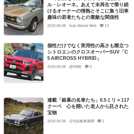
ル・レオーネ。あえて未再生で乗り続
けるオーナーの情熱とそこに集う旧車
趣味の若者たちとの素敵な関係性
2026.08.08
Auto Messe Web
13
個性だけでなく実用性の高さも際立つ
シトロエンのクロスオーバーSUV「C
5 AIRCROSS HYBRID」
2026.08.08
@DIME
0
連載「銀幕の名車たち」0.5ミリ × 117
クーペ 心を開いた老人から託された
宝物
2026.08.08
日刊自動車新聞
2