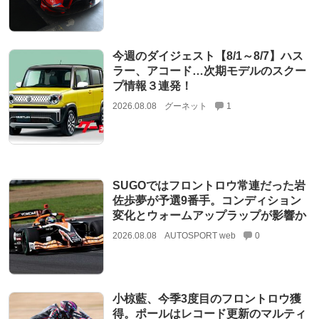
今週のダイジェスト【8/1～8/7】ハス
ラー、アコード…次期モデルのスクー
プ情報３連発！
2026.08.08
グーネット
1
SUGOではフロントロウ常連だった岩
佐歩夢が予選9番手。コンディション
変化とウォームアップラップが影響か
2026.08.08
AUTOSPORT web
0
小椋藍、今季3度目のフロントロウ獲
得。ポールはレコード更新のマルティ