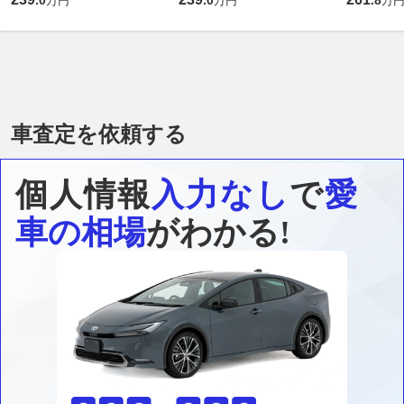
万円
万円
万
車査定を依頼する
個人情報
入力なし
で
愛
車の相場
がわかる!