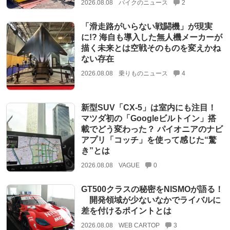
2026.08.08
バイクのニュース
2
「滑走路がいらない戦闘機」が現実
に!? 海自も導入した無人機メーカーが
描く未来とは空戦そのものを変えかね
ない存在
2026.08.08
乗りものニュース
4
新型SUV「CX-5」は室内にも注目！
マツダ初の「Googleビルトイン」搭
載でどう変わった？ パイオニアのナビ
アプリ「コッチ」を使って感じた“驚
き”とは
2026.08.08
VAGUE
0
GT500クラスの秘密をNISMOが語る！
開発領域が少ないなかでライバルに
差を付けるポイントとは
2026.08.08
WEB CARTOP
3