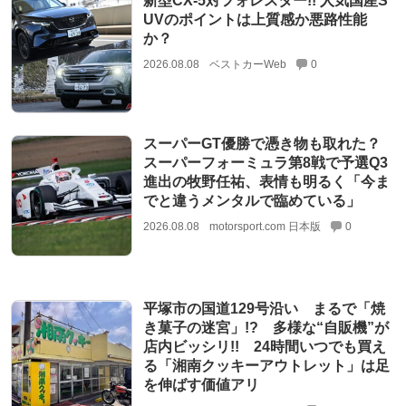
新型CX-5対フォレスター!! 人気国産S
UVのポイントは上質感か悪路性能
か？
2026.08.08
ベストカーWeb
0
スーパーGT優勝で憑き物も取れた？
スーパーフォーミュラ第8戦で予選Q3
進出の牧野任祐、表情も明るく「今ま
でと違うメンタルで臨めている」
2026.08.08
motorsport.com 日本版
0
平塚市の国道129号沿い まるで「焼
き菓子の迷宮」!? 多様な“自販機”が
店内ビッシリ!! 24時間いつでも買え
る「湘南クッキーアウトレット」は足
を伸ばす価値アリ