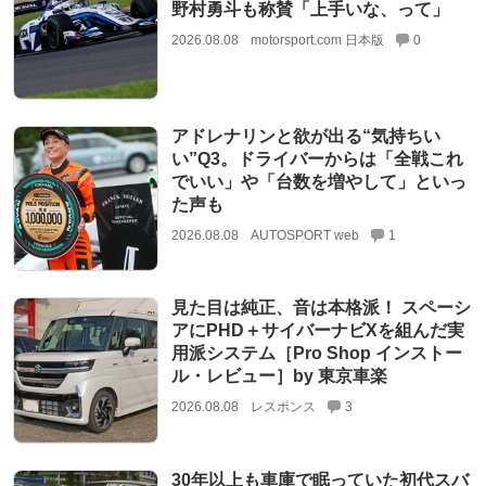
野村勇斗も称賛「上手いな、って」
2026.08.08
motorsport.com 日本版
0
アドレナリンと欲が出る“気持ちい
い”Q3。ドライバーからは「全戦これ
でいい」や「台数を増やして」といっ
た声も
2026.08.08
AUTOSPORT web
1
見た目は純正、音は本格派！ スペーシ
アにPHD＋サイバーナビXを組んだ実
用派システム［Pro Shop インストー
ル・レビュー］by 東京車楽
2026.08.08
レスポンス
3
30年以上も車庫で眠っていた初代スバ