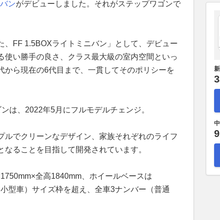
バン
がデビューしました。それがステップワゴンで
、FF 1.5BOXライトミニバン」として、デビュー
る使い勝手の良さ、クラス最大級の室内空間といっ
新
代から現在の6代目まで、一貫してそのポリシーを
3
ンは、2022年5月にフルモデルチェンジ。
中
9
プルでクリーンなデザイン、家族それぞれのライフ
となることを目指して開発されています。
1750mm×全高1840mm、ホイールベースは
ー（小型車）サイズ枠を超え、全車3ナンバー（普通