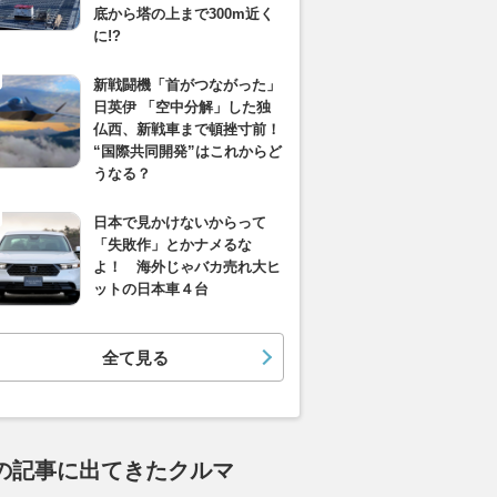
底から塔の上まで300m近く
に!?
新戦闘機「首がつながった」
日英伊 「空中分解」した独
仏西、新戦車まで頓挫寸前！
“国際共同開発”はこれからど
うなる？
日本で見かけないからって
「失敗作」とかナメるな
よ！ 海外じゃバカ売れ大ヒ
ットの日本車４台
全て見る
の記事に出てきたクルマ