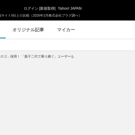
ログイン
[
新規取得
]
Yahoo! JAPAN
サイト5社との比較（2026年2月株式会社プラグ調べ）
オリジナル記事
マイカー
型ロゴ」採用！ 「親子二代で乗り継ぐ」ユーザーも