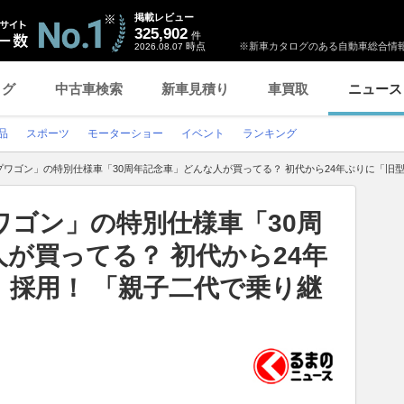
掲載レビュー
325,902
件
時点
※新車カタログのある自動車総合情報
2026.08.07
ログ
中古車検索
新車見積り
車買取
ニュース
品
スポーツ
モーターショー
イベント
ランキング
プワゴン」の特別仕様車「30周年記念車」どんな人が買ってる？ 初代から24年ぶりに「旧
ワゴン」の特別仕様車「30周
が買ってる？ 初代から24年
」採用！ 「親子二代で乗り継