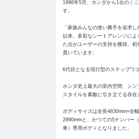
1996年5月、ホンダから1台の
ミニ
す。
「家族みんなの使い勝手を追求した
以来、多彩なシートアレンジによ
た点がユーザーの支持を獲得。初
貫いています。
6代目となる現行型のステップワゴ
ホンダ史上最大の室内空間、シン
スタイルを素敵に引き立てる存在
ボディサイズは全長4830mm×全幅
2890mmと、かつての5ナンバ
車）専用ボディとなりました。