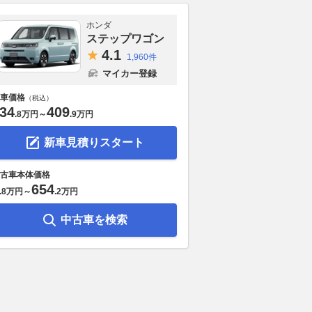
ホンダ
ステップワゴン
4.
1
1,960件
マイカー登録
車価格
（税込）
34
409
.
8万円
～
.
9万円
新車見積りスタート
古車本体価格
654
.
8万円
～
.
2万円
中古車を検索