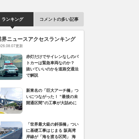
ランキング
コメントの多い記事
業界ニュースアクセスランキング
026.08.07
更新
赤灯だけでサイレンなしのパ
トカーは緊急車両なのか？
抜いていいのかを道路交通法
で解説
新東名の「巨大アーチ橋」つ
いにつながった！ “最後の未
開通区間”の工事が大詰めに
「世界最大級の斜張橋」つい
に基礎工事はじまる 阪高湾
岸線が「海を渡る区間」 海