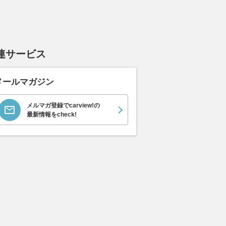
連サービス
メールマガジン
メルマガ登録でcarview!の
最新情報をcheck!