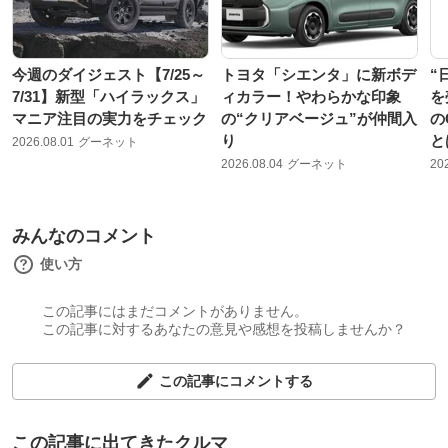
今週のダイジェスト【7/25～
トヨタ「シエンタ」に新ボデ
“
7/31】新型「ハイラックス」
ィカラー！やわらかな印象
を
マニア注目の実力をチェック
の“クリアベージュ”が仲間入
の
り
と
2026.08.01
グーネット
2026.08.04
グーネット
20
みんなのコメント
使い方
この記事にはまだコメントがありません。
この記事に対するあなたの意見や感想を投稿しませんか？
この記事にコメントする
この記事に出てきたクルマ