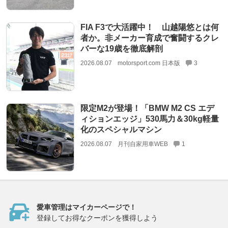
FIA F3で大活躍中！ 山越陽悠とは何
者か。非メーカー育成で奮闘するクレ
バーな19歳を徹底解剖
2026.08.07
motorsport.com 日本版
3
限定M2が登場！「BMW M2 CS エデ
ィションエッジ」530馬力＆30kg軽量
化のスペシャルマシン
2026.08.07
月刊自家用車WEB
1
愛車管理はマイカーページで！
登録してお得なクーポンを獲得しよう