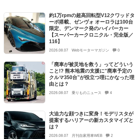
約1万rpmの超高回転型V12クワッドタ
ーボ搭載、ゼンヴォ オーロラは100台
限定、デンマーク発のハイパーカー
【スーパーカークロニクル・完全版／
116】
2026.08.07
Webモーターマガジン
0
「廃車が被災地を救う」ってどういう
こと!? 熊本地震の支援に“廃車予定の
クルマ350台”が役立つ理にかなった理
由とは？
2026.08.07
乗りものニュース
4
大迫力な顔つきに変身！モデリスタが
提案するハリアーの新カスタマイズと
は？
2026.08.07
月刊自家用車WEB
2