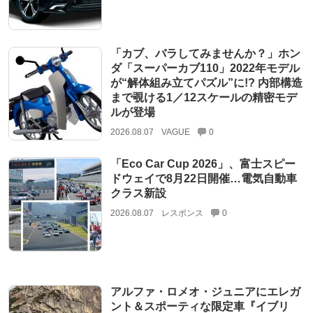
「カブ、バラしてみませんか？」ホン
ダ「スーパーカブ110」2022年モデル
が“解体組み立てパズル”に!? 内部構造
まで覗ける1／12スケールの精密モデ
ルが登場
2026.08.07
VAGUE
0
「Eco Car Cup 2026」、富士スピー
ドウェイで8月22日開催…電気自動車
クラス新設
2026.08.07
レスポンス
0
アルファ・ロメオ・ジュニアにエレガ
ント＆スポーティな限定車『イブリ