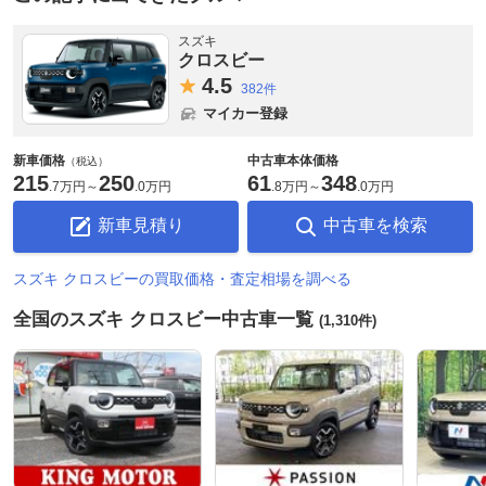
スズキ
クロスビー
4.
5
382件
マイカー登録
新車価格
中古車本体価格
（税込）
215
250
61
348
.
7万円
～
.
0万円
.
8万円
～
.
0万円
新車見積り
中古車を検索
スズキ クロスビーの買取価格・査定相場を調べる
全国のスズキ クロスビー中古車一覧
(1,310件)