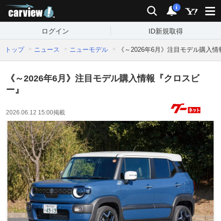
carview!
検索
通知
i
ログイン
ID新規取得
トップ
ニュース
ニューモデル
《～2026年6月》注目モデル購入
《～2026年6月》注目モデル購入情報『クロスビ
ー』
2026.06.12 15:00
掲載