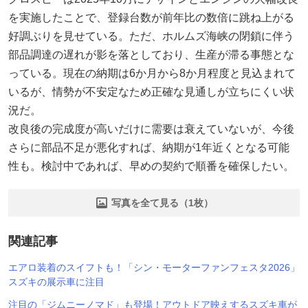
を実施したことで、登録台数が前年比の数倍に跳ね上がる
好調ぶりを見せている。ただ、ホルムズ海峡の閉鎖に伴う
部品調達の遅れが影を落としており、生産が滞る事態とな
っている。現在の納期は6か月から8か月程度と見込まれて
いるが、情勢が不安定なため正確な見通しが立ちにくい状
況だ。
改良後の完成度が高いだけに需要は衰えていないが、今後
さらに部品不足が悪化すれば、納期が1年近くとなる可能
性も。検討中であれば、早めの契約で順番を確保したい。
写真を全て見る（1枚）
関連記事
エアロ装着のスイフトも！「シン・モーターファンフェスタ2026」
スズキの展示車に注目
注目の「ジムニーノマド」も登場！アウトドア映えするスズキ車が