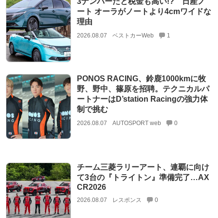
3ナンバーだと税金も高い!? 日産ノ
ート オーラがノートより4cmワイドな
理由
2026.08.07
ベストカーWeb
1
PONOS RACING、鈴鹿1000kmに牧
野、野中、篠原を招聘。テクニカルパ
ートナーはD’station Racingの強力体
制で挑む
2026.08.07
AUTOSPORT web
0
チーム三菱ラリーアート、連覇に向け
て3台の『トライトン』準備完了…AX
CR2026
2026.08.07
レスポンス
0