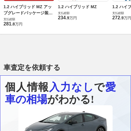
1.2 ハイブリッド MZ アッ
1.2 ハイブリッド MZ
1.2 ハイ
プグレードパッケージ装着
支払総額
支払総額
234
272
.
9
.
9
万円
万
車
支払総額
281
.
8
万円
車査定を依頼する
個人情報
入力なし
で
愛
車の相場
がわかる!