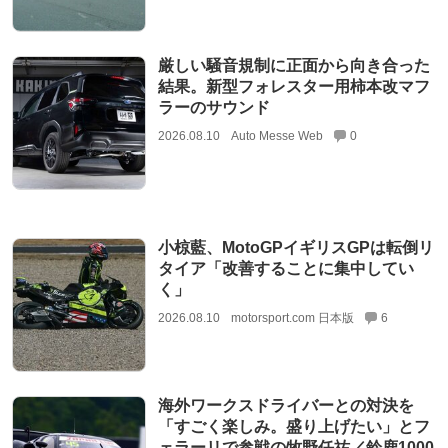
厳しい騒音規制に正面から向き合った
結果。新型フォレスター用柿本改マフ
ラーのサウンド
2026.08.10
Auto Messe Web
0
小椋藍、MotoGPイギリスGPは転倒リ
タイア「改善することに集中してい
く」
2026.08.10
motorsport.com 日本版
6
海外ワークスドライバーとの対決を
「すごく楽しみ。盛り上げたい」とフ
ェラーリで参戦の牧野任祐／鈴鹿1000