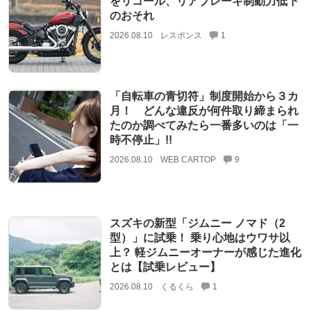
をリコール、リアブレーキ制動力低下
のおそれ
2026.08.10
レスポンス
1
「自転車の青切符」制度開始から３カ
月！ どんな違反が何件取り締まられ
たのか調べてみたら一番多いのは「一
時不停止」!!
2026.08.10
WEB CARTOP
9
スズキの新型「ジムニー ノマド（2
型）」に試乗！ 乗り心地はウワサ以
上？ 軽ジムニーオーナーが感じた進化
とは【試乗レビュー】
2026.08.10
くるくら
1