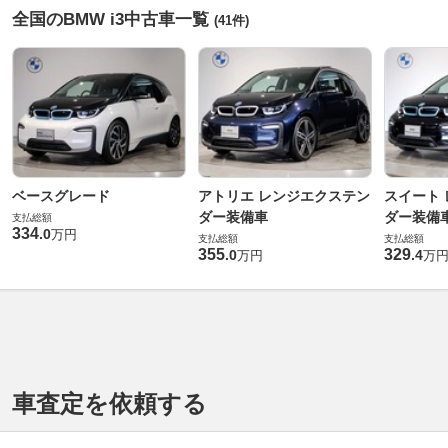
全国のBMW i3中古車一覧
(41件)
ベースグレード
アトリエ レンジエクステン
スイート
ダー装備車
ダー装備
支払総額
334
.
0
万円
支払総額
支払総額
355
329
.
0
.
4
万円
万
車査定を依頼する