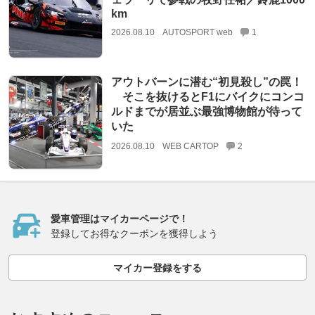
km
2026.08.10
AUTOSPORT web
1
アウトバーンに潜む“初見殺し”の罠！
そこを抜けるとF1にバイクにコンコ
ルドまでが居並ぶ最強博物館が待って
いた
2026.08.10
WEB CARTOP
2
愛車管理はマイカーページで！
登録してお得なクーポンを獲得しよう
マイカー登録をする