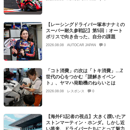
【レーシングドライバー塚本ナナミの
スーパー耐久参戦記】第5回：オート
ポリスで向き合った、自分の課題
2026.08.08
AUTOCAR JAPAN
0
「コト消費」の次は「トキ消費」…Z
世代の心をつかむ「謎解きイベン
ト」、ヤマハ発動機のねらいとは
2026.08.08
レスポンス
0
【海外F1記者の視点】大きく躓いたア
ストンマーティン・ホンダ。しかし近
い将来、ドライバーたちにとって魅力