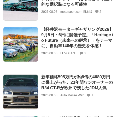
的な選択肢になる可能性
2026.08.08
motorsport.com 日本版
2
【軽井沢モーターギャザリング2026】
9月5日・6日に開催予定。「Heritage t
o Future（未来への継承）」をテーマ
に、自動車140年の歴史を体感！
2026.08.08
LEVOLANT
0
新車価格595万円が約8倍の4680万円
に爆上がった。23年間ワンオーナーの
R34 GT-Rが欧州で残したJDM人気
2026.08.08
Auto Messe Web
1