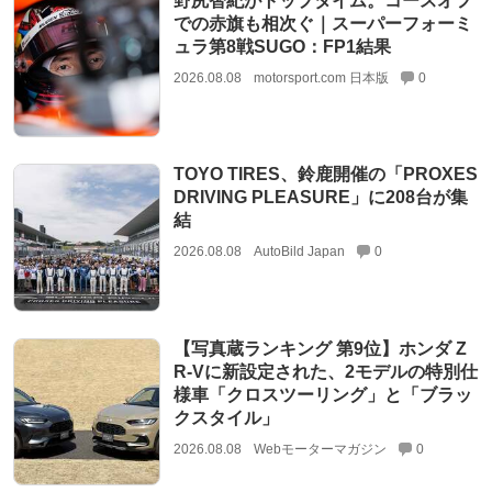
野尻智紀がトップタイム。コースオフ
での赤旗も相次ぐ｜スーパーフォーミ
ュラ第8戦SUGO：FP1結果
2026.08.08
motorsport.com 日本版
0
TOYO TIRES、鈴鹿開催の「PROXES
DRIVING PLEASURE」に208台が集
結
2026.08.08
AutoBild Japan
0
【写真蔵ランキング 第9位】ホンダ Z
R-Vに新設定された、2モデルの特別仕
様車「クロスツーリング」と「ブラッ
クスタイル」
2026.08.08
Webモーターマガジン
0