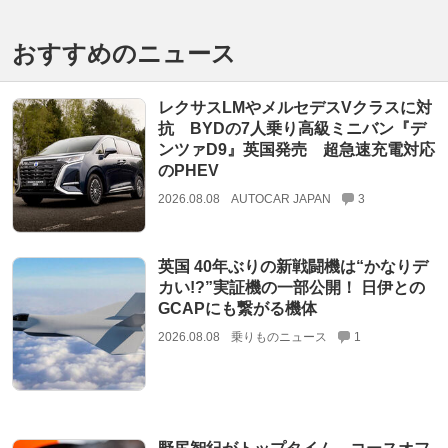
おすすめのニュース
レクサスLMやメルセデスVクラスに対
抗 BYDの7人乗り高級ミニバン『デ
ンツァD9』英国発売 超急速充電対応
のPHEV
2026.08.08
AUTOCAR JAPAN
3
英国 40年ぶりの新戦闘機は“かなりデ
カい!?”実証機の一部公開！ 日伊との
GCAPにも繋がる機体
2026.08.08
乗りものニュース
1