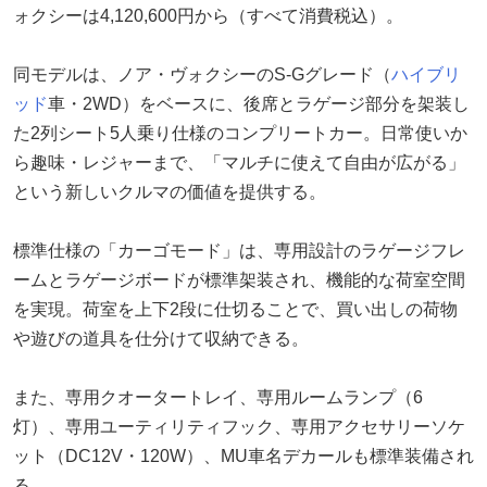
ォクシーは4,120,600円から（すべて消費税込）。
同モデルは、ノア・ヴォクシーのS-Gグレード（
ハイブリ
ッド
車・2WD）をベースに、後席とラゲージ部分を架装し
た2列シート5人乗り仕様のコンプリートカー。日常使いか
ら趣味・レジャーまで、「マルチに使えて自由が広がる」
という新しいクルマの価値を提供する。
標準仕様の「カーゴモード」は、専用設計のラゲージフレ
ームとラゲージボードが標準架装され、機能的な荷室空間
を実現。荷室を上下2段に仕切ることで、買い出しの荷物
や遊びの道具を仕分けて収納できる。
また、専用クオータートレイ、専用ルームランプ（6
灯）、専用ユーティリティフック、専用アクセサリーソケ
ット（DC12V・120W）、MU車名デカールも標準装備され
る。