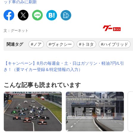
ッド車のみに刷新
文：グーネット
関連タグ
#ノア
#ヴォクシー
#トヨタ
#ハイブリッド
【キャンペーン】8月の毎週金・土・日はガソリン・軽油7円/L引
き！（要マイカー登録＆特定情報の入力）
こんな記事も読まれています