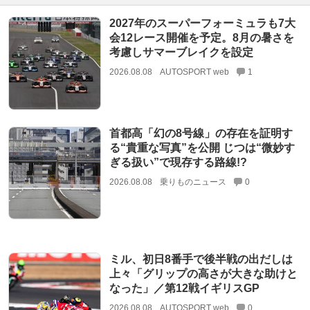
2027年のスーパーフォーミュラも7大
会12レース開催を予定。8月の暑さを
考慮しサマーブレイクを設定
2026.08.08
AUTOSPORT web
1
首都高「幻の8号線」の存在を証明す
る“貴重な写真”を公開 じつは“微妙す
ぎる扱い”で現存する路線!?
2026.08.08
乗りものニュース
0
ミル、初日8番手で後半戦の出だしは
上々「グリップの高さが大きな助けと
なった」／第12戦イギリスGP
2026.08.08
AUTOSPORT web
0