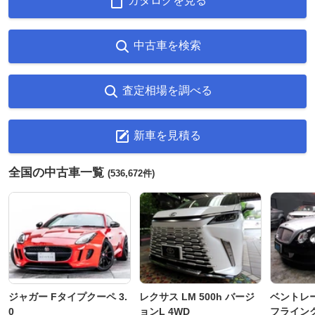
カタログを見る
中古車を検索
査定相場を調べる
新車を見積る
全国の中古車一覧
(536,672件)
ジャガー Fタイプクーペ 3.
レクサス LM 500h バージ
ベントレ
0
ョンL 4WD
フライングス