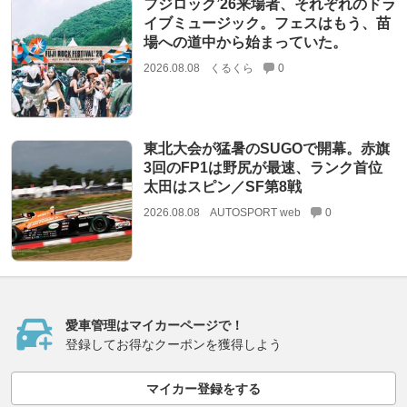
フジロック’26来場者、それぞれのドラ
イブミュージック。フェスはもう、苗
場への道中から始まっていた。
2026.08.08
くるくら
0
東北大会が猛暑のSUGOで開幕。赤旗
3回のFP1は野尻が最速、ランク首位
太田はスピン／SF第8戦
2026.08.08
AUTOSPORT web
0
愛車管理はマイカーページで！
登録してお得なクーポンを獲得しよう
マイカー登録をする