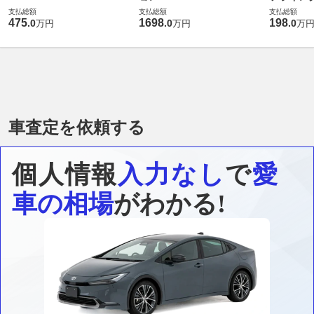
支払総額
支払総額
支払総額
475
1698
198
.
0
.
0
.
0
万円
万円
万
車査定を依頼する
個人情報
入力なし
で
愛
車の相場
がわかる!