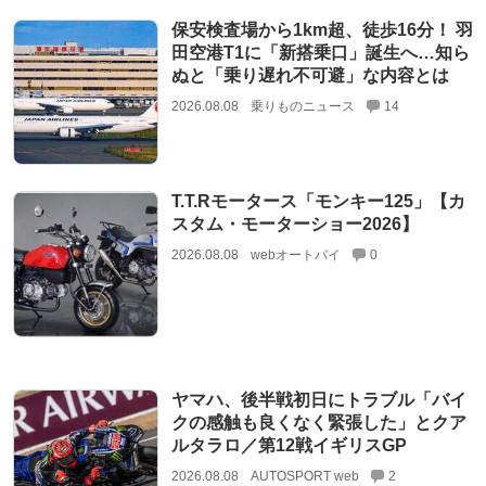
保安検査場から1km超、徒歩16分！ 羽
田空港T1に「新搭乗口」誕生へ…知ら
ぬと「乗り遅れ不可避」な内容とは
2026.08.08
乗りものニュース
14
T.T.Rモータース「モンキー125」【カ
スタム・モーターショー2026】
2026.08.08
webオートバイ
0
ヤマハ、後半戦初日にトラブル「バイ
クの感触も良くなく緊張した」とクア
ルタラロ／第12戦イギリスGP
2026.08.08
AUTOSPORT web
2