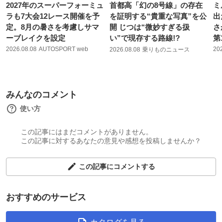
2027年のスーパーフォーミュ
首都高「幻の8号線」の存在
ミ
ラも7大会12レース開催を予
を証明する“貴重な写真”を公
出
定。8月の暑さを考慮しサマ
開 じつは“微妙すぎる扱
さ
ーブレイクを設定
い”で現存する路線!?
第
2026.08.08
AUTOSPORT web
20
2026.08.08
乗りものニュース
みんなのコメント
使い方
この記事にはまだコメントがありません。
この記事に対するあなたの意見や感想を投稿しませんか？
この記事にコメントする
おすすめのサービス