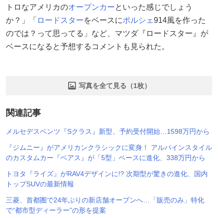
トロなアメリカの
オープンカー
といった感じでしょう
か？」「
ロードスター
をベースに
ポルシェ
914風を作った
のでは？って思ってる」など、マツダ『ロードスター』が
ベースになると予想するコメントも見られた。
写真を全て見る（1枚）
関連記事
メルセデスベンツ『Sクラス』新型、予約受付開始…1598万円から
『ジムニー』がアメリカンクラシックに変身！ アルパインスタイル
のカスタムカー『ベアス』が「5型」ベースに進化、338万円から
トヨタ『ライズ』がRAV4デザインに!? 次期型が驚きの進化、国内
トップSUVの最新情報
三菱、首都圏で24年ぶりの新店舗オープンへ…「販売のみ」特化
で“都市型ディーラー”の形を提案