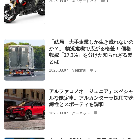
2026.08.07
webオートバイ
0
「結局、大手企業しか生き残れないの
か？」 物流危機で広がる格差！ 価格
転嫁「27.3%」を分けた知られざる差
とは
2026.08.07
Merkmal
8
アルファロメオ「ジュニア」スペシャ
ルな限定車。アルカンターラ採用で洗
練性とスポーティを調和
2026.08.07
グーネット
1