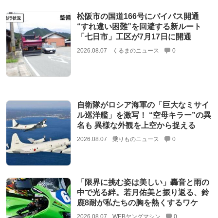
松阪市の国道166号にバイパス開通
“すれ違い困難”を回避する新ルート
「七日市」工区が7月17日に開通
2026.08.07
くるまのニュース
0
自衛隊がロシア海軍の「巨大なミサイ
ル巡洋艦」を激写！ “空母キラー”の異
名も 異様な外観を上空から捉える
2026.08.07
乗りものニュース
0
「限界に挑む姿は美しい」轟音と雨の
中で光る絆。若月佑美と振り返る、鈴
鹿8耐が私たちの胸を熱くするワケ
2026.08.07
WEBヤングマシン
0