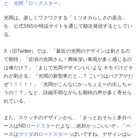
と、光岡『ロックスター』
光岡は、楽しくワクワクする「ミツオカらしさの原点」
を、公式SNSや特設サイトを通じて順次発信するとしてい
る。
X（旧Twitter）では、「最近の光岡のデザインは刺さるの
で期待」「近頃の光岡さん！興味深い車両が多く感じるの
は俺だけ？」「まじで光岡デザインいいよな キモイけどそ
れが刺さる」「光岡の新型車だと…？ こいつはバクアゲだ
ぜ！！！！！」「光岡がこんなにかっちょえーの出しちゃ
うの！？」など、詳細不明ながらも期待の声が多く寄せら
れている。
また、スケッチのデザインから、「きっとおそらく多分ベ
ースはND
ロードスター
だよな… 絶対かっこいいぞ」「ベ
ースは
マツダ
の
ロードスター
っぽいですね。デザインはレ