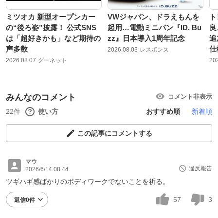
ミツオカ 新型オープンカー
VWジャパン、ドラえもんを
ト
の“後ろ姿”披露！ 公式SNS
起用…電動ミニバン『ID. Bu
良
は「超好きかも」など期待の
zz』日本導入1周年記念
追
声多数
仕
2026.08.03
レスポンス
2026.08.07
グーネット
20
みんなのコメント
コメント非表示
22件
使い方
おすすめ順
新着順
この記事にコメントする
マウ
違反報告
2026/6/14 08:44
ツギハギ感ばかりのボディワークでないことを祈る。
57
3
返信0件