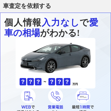
車査定を依頼する
個人情報
入力なし
で
愛
車の相場
がわかる!