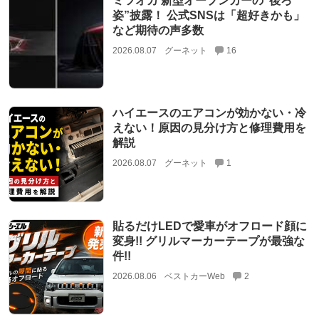
ミツオカ 新型オープンカーの“後ろ
姿”披露！ 公式SNSは「超好きかも」
など期待の声多数
2026.08.07
グーネット
16
ハイエースのエアコンが効かない・冷
えない！原因の見分け方と修理費用を
解説
2026.08.07
グーネット
1
貼るだけLEDで愛車がオフロード顔に
変身!! グリルマーカーテープが最強な
件!!
2026.08.06
ベストカーWeb
2