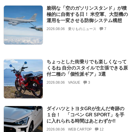
脆弱な「空のガソリンスタンド」が積
極的に自衛する日！ 米空軍、大型機の
運用を一変させる防御システム構想
2026.08.06
乗りものニュース
7
ちょっとした街乗りでも楽しくなって
くるね 自分のスタイルで主張できる原
付二種の「個性派ギア」3選
2026.08.06
VAGUE
3
ダイハツとトヨタGRが生んだ奇跡の
１台！ 「コペン GR SPORT」を手
に入れられる時間はあとわずか!!
2026.08.06
WEB CARTOP
12