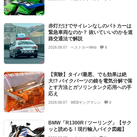
赤灯だけでサイレンなしのパトカーは
緊急車両なのか？ 抜いていいのかを道
路交通法で解説
2026.08.07
ベストカーWeb
8
【実験】タイパ最悪、でも効果は絶
大!? バイクパーツの錆を電気分解で落
とす方法とガソリンタンク応用への手
応え
2026.08.07
WEBヤングマシン
0
BMW「R1300R / ツーリング」【サク
ッと読める！現行輸入バイク図鑑】