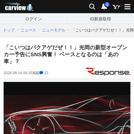
carview!
検索
通知
i
ログイン
ID新規取得
トップ
ニュース
ニューモデル
「こいつはバクアゲだぜ！！」光岡
「こいつはバクアゲだぜ！！」光岡の新型オープン
カー予告にSNS興奮！ ベースとなるのは「あの
車」？
2026.06.14 08:35
掲載
22