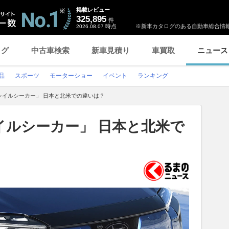
掲載レビュー
325,895
件
時点
※新車カタログのある自動車総合情報
2026.08.07
ログ
中古車検索
新車見積り
車買取
ニュース
品
スポーツ
モーターショー
イベント
ランキング
レイルシーカー」 日本と北米での違いは？
イルシーカー」 日本と北米で