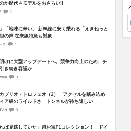
のか歴代４モデルをおさらい!!
P
1
」「地味に辛い」 新幹線に安く乗れる「えきねっと
胆の声 在来線特急も対象
ース
4
明けに大型アップデートへ。競争力向上のため、チ
引き続き容認か
 web
0
カブリオ・トロフェオ（2） アクセルを踏み込め
ィア級のワイルドさ トンネルが待ち遠しい
APAN
0
れば見逃していた」超お宝F1コレクション！ ドイ