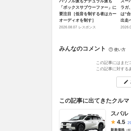
パワフル派もナチュラル派も
スー
「ボックスサブウーファー」に
ラガ
要注目［低音を制する者はカー
は“
オーディオを制す］
出走
2026.08.07
レスポンス
2026.
みんなのコメント
使い方
この記事にはまだ
この記事に対する
この記事に出てきたクルマ
スバル
4.
5
2
新車価格
（税