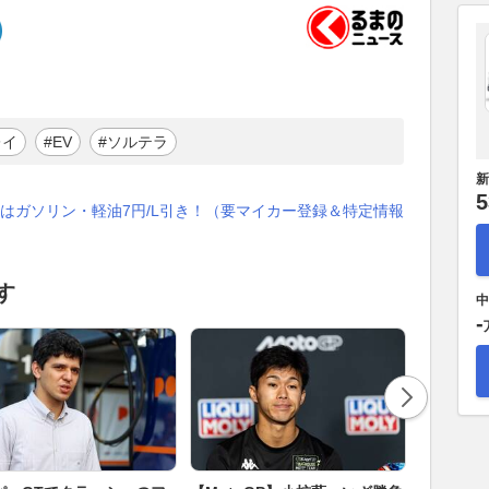
レイ
#EV
#ソルテラ
新
5
はガソリン・軽油7円/L引き！（要マイカー登録＆特定情報
す
中
-