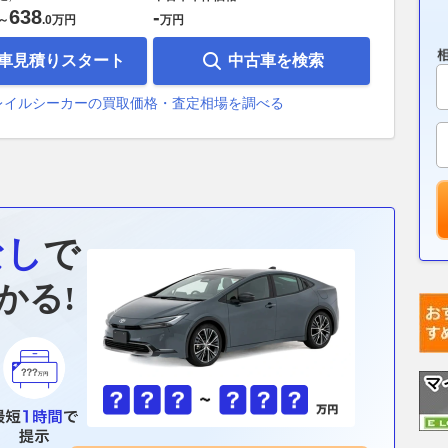
638
-
～
.
0万円
万円
車見積りスタート
中古車を検索
レイルシーカーの買取価格・査定相場を調べる
なし
で
かる!