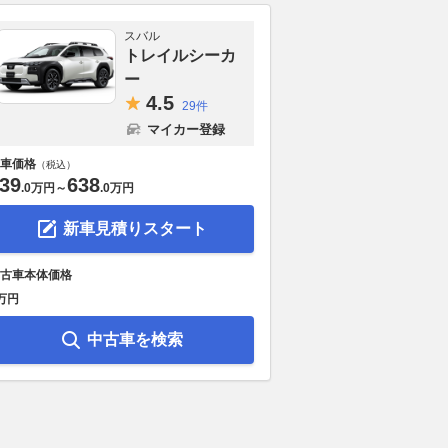
スバル
トレイルシーカ
ー
4.
5
29件
マイカー登録
車価格
（税込）
39
638
.
0万円
～
.
0万円
新車見積りスタート
古車本体価格
万円
中古車を検索