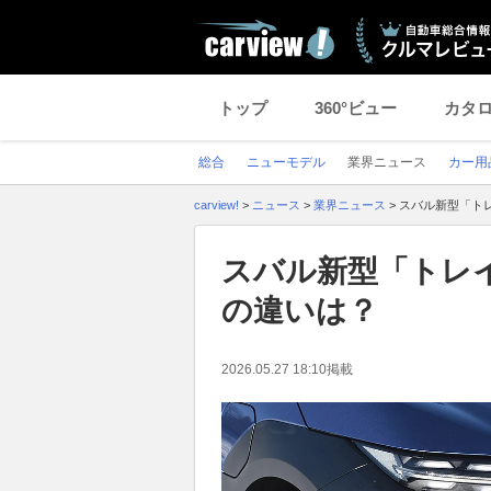
トップ
360°ビュー
カタ
総合
ニューモデル
業界ニュース
カー用
carview!
>
ニュース
>
業界ニュース
>
スバル新型「ト
スバル新型「トレ
の違いは？
2026.05.27 18:10
掲載