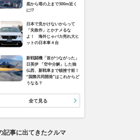
底から塔の上まで300m近く
に!?
日本で見かけないからって
「失敗作」とかナメるな
よ！ 海外じゃバカ売れ大ヒ
ットの日本車４台
新戦闘機「首がつながった」
日英伊 「空中分解」した独
仏西、新戦車まで頓挫寸前！
“国際共同開発”はこれからど
うなる？
全て見る
の記事に出てきたクルマ