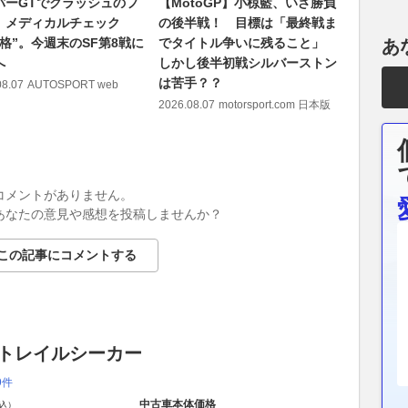
パーGTでクラッシュのフ
【MotoGP】小椋藍、いざ勝負
実はEク
、メディカルチェック
の後半戦！ 目標は「最終戦ま
移植。メ
合格”。今週末のSF第8戦に
でタイトル争いに残ること」
れたマツダ
あ
へ
しかし後半初戦シルバーストン
2026.08.07
は苦手？？
08.07
AUTOSPORT web
2026.08.07
motorsport.com 日本版
コメントがありません。
あなたの意見や感想を投稿しませんか？
この記事にコメントする
 トレイルシーカー
9件
中古車本体価格
込）