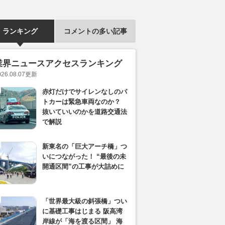
ランキング
コメントの多い記事
業界ニュースアクセスランキング
026.08.07
更新
赤灯だけでサイレンなしのパ
トカーは緊急車両なのか？
抜いていいのかを道路交通法
で解説
新東名の「巨大アーチ橋」つ
いにつながった！ “最後の未
開通区間”の工事が大詰めに
「世界最大級の斜張橋」つい
に基礎工事はじまる 阪高湾
岸線が「海を渡る区間」 海