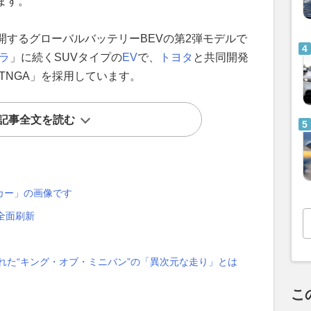
ます。
開するグローバルバッテリーBEVの第2弾モデルで
ラ
」に続くSUVタイプの
EV
で、
トヨタ
と共同開発
-TNGA」を採用しています。
記事全文を読む
カー」の画像です
り全面刷新
れた“キング・オブ・ミニバン”の「異次元な走り」とは
こ