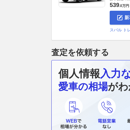
539
.
0万円
新
スバル ト
査定を依頼する
個人情報
入力
愛車の相場
がわ