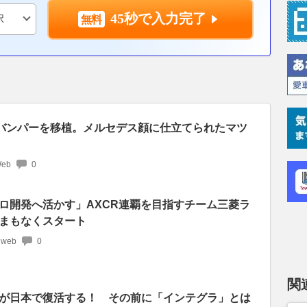
45秒で入力完了
バンパーを移植。メルセデス顔に仕立てられたマツ
Web
0
ロ開発へ活かす」AXCR連覇を目指すチーム三菱ラ
まもなくスタート
 web
0
関
が日本で復活する！ その前に「インテグラ」とは