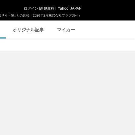
ログイン
[
新規取得
]
Yahoo! JAPAN
サイト5社との比較（2026年2月株式会社プラグ調べ）
オリジナル記事
マイカー