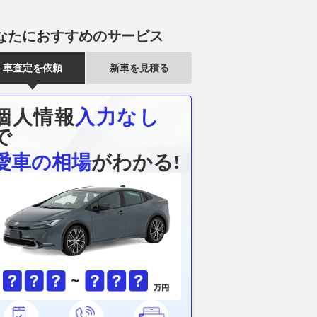
ラスの純正バンパーを
増岡総監督「パジェロ開発へ活
もうすぐイン
ルセデス顔に仕立てら
かす」AXCR連覇を目指すチー
活する！ そ
「CX-8」
ム三菱ラリーアートの戦いがま
ラ」とはどん
なたにおすすめのサービス
もなくスタート
か歴代４モデル
Auto Messe Web
2026.08.07
AUTOSPORT web
2026.08.07
WEB
車査定を依頼
新車を見積る
個人情報
入力なし
で
愛車の相場
がわかる!