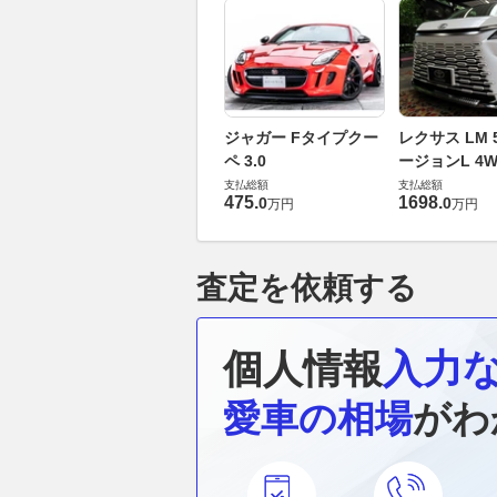
ジャガー Fタイプクー
レクサス LM 5
ペ 3.0
ージョンL 4W
支払総額
支払総額
475
.
1698
.
0
0
万円
万円
査定を依頼する
個人情報
入力
愛車の相場
がわ