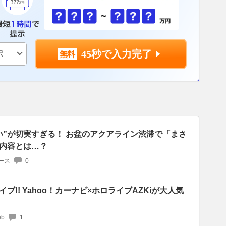
45秒で入力完了
い”が切実すぎる！ お盆のアクアライン渋滞で「まさ
内容とは…？
ース
0
ブ!! Yahoo！カーナビ×ホロライブAZKiが大人気
b
1