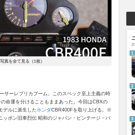
2
写真を全て見る（1枚）
レーサーレプリカブーム。このスペック至上主義の時
ンの命運を分けることもままあった。今回はCBXの
モデルに派生した
ホンダ
CBR400Fを取り上げる。※
ニッポン旧車烈伝 昭和のジャパン・ビンテージ・バ