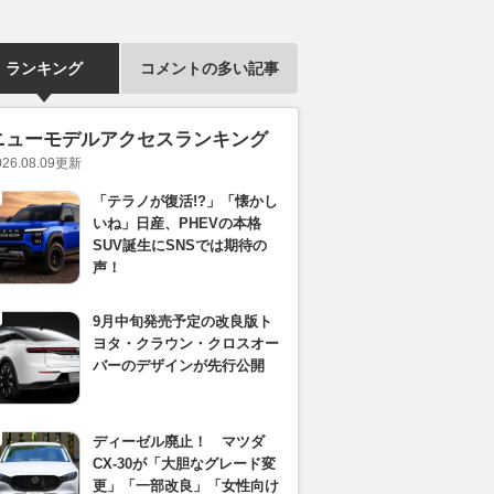
ランキング
コメントの多い記事
ニューモデルアクセスランキング
026.08.09
更新
「テラノが復活!?」「懐かし
いね」日産、PHEVの本格
SUV誕生にSNSでは期待の
声！
9月中旬発売予定の改良版ト
ヨタ・クラウン・クロスオー
バーのデザインが先行公開
ディーゼル廃止！ マツダ
CX-30が「大胆なグレード変
更」「一部改良」「女性向け