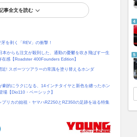
記事全文を読む
mで牙を剥く「REV」の衝撃！
。日本からも注文が殺到した、通勤の憂鬱を吹き飛ばす一生
dster 400Founders Edition】
近! スポーツツアラーの常識を塗り替えるホンダ
が劇的にラクになる、14インチタイヤと新色を纏ったホン
場【Dio110・ベーシック】
リカの始祖・ヤマハRZ250とRZ350の足跡を辿る特集