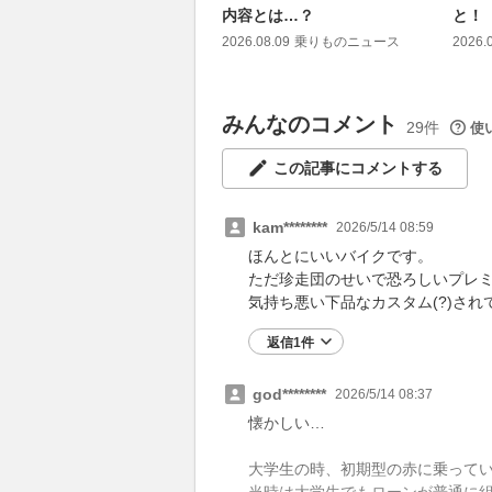
内容とは…？
と！
2026.08.09
乗りものニュース
2026.
みんなのコメント
29件
使
この記事にコメントする
kam********
2026/5/14 08:59
ほんとにいいバイクです。
ただ珍走団のせいで恐ろしいプレ
気持ち悪い下品なカスタム(?)さ
返信1件
god********
2026/5/14 08:37
懐かしい…
大学生の時、初期型の赤に乗って
当時は大学生でもローンが普通に