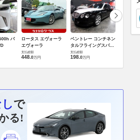
ダイハツ 
00h バ
ロータス エヴォーラ
ベントレー コンチネン
バス 66
D
エヴォーラ
タルフライングスパー
G
支払総額
6.0 4WD
支払総額
支払総額
169
.
9
万円
448
.
198
.
0
0
万円
万円
なし
で
かる!