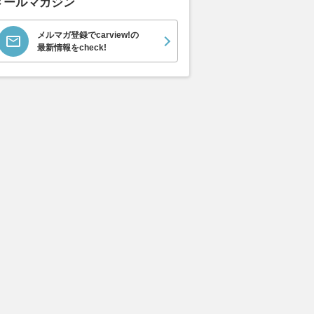
メールマガジン
メルマガ登録でcarview!の
最新情報をcheck!
ムーヴキャン
ロールスロイス ゴース
ホンダ NSX 3.0
アスト
0 ストライプス
ト ロールスロイス ゴ
V8 
支払総額
898
.
0
万円
ースト(第1世代 / RR4)
ーツシ
支払総額
支払総額
905
.
589
.
1
0
万円