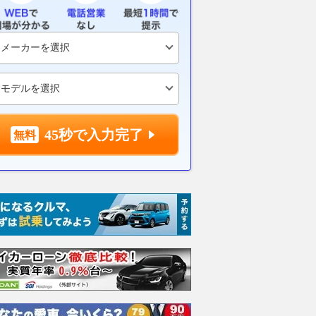
 知られざる驚きの仕
レックスZ」発売
っている」
2026.08.09
レスポンス
2026.08.09
mot
乗りものニュース
45秒で入力完了