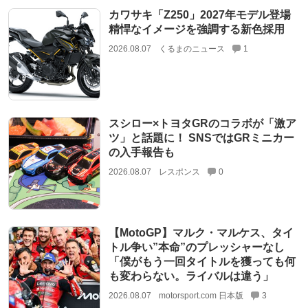
カワサキ「Z250」2027年モデル登場
精悍なイメージを強調する新色採用
2026.08.07
くるまのニュース
1
スシロー×トヨタGRのコラボが「激ア
ツ」と話題に！ SNSではGRミニカー
の入手報告も
2026.08.07
レスポンス
0
【MotoGP】マルク・マルケス、タイ
トル争い”本命”のプレッシャーなし
「僕がもう一回タイトルを獲っても何
も変わらない。ライバルは違う」
2026.08.07
motorsport.com 日本版
3