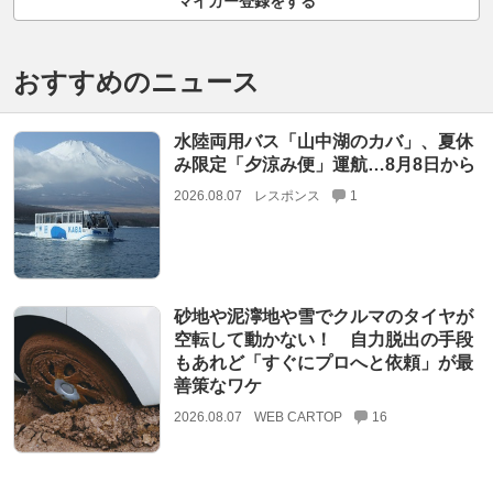
マイカー登録をする
おすすめのニュース
水陸両用バス「山中湖のカバ」、夏休
み限定「夕涼み便」運航…8月8日から
2026.08.07
レスポンス
1
砂地や泥濘地や雪でクルマのタイヤが
空転して動かない！ 自力脱出の手段
もあれど「すぐにプロへと依頼」が最
善策なワケ
2026.08.07
WEB CARTOP
16