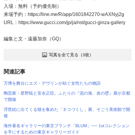
入場：無料（予約優先制）
来場予約：https://line.me/R/app/1601842270-wAXNyj2g
URL：https://www.gucci.com/jp/ja/nst/gucci-ginza-gallery
編集と文・遠藤加奈（GQ）
写真を全て見る（3枚）
関連記事
万博を舞台にエズ・デヴリンが紡ぐ女性たちの物語
陶芸家・星野暁と安永正臣。ふたりの『泥の海、炎の壁』展が京都
で開催
浮世絵に出てくる猫を集めた「ネコづくし」展、そごう美術館で開
催
海外著名ギャラリーの東京ブランチ「BLUM」── 1stコレクション
を手にするための東京ギャラリーガイド