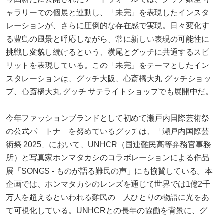
ャラリーでの個展と連動し、「未完」を表現したインスタ
レーションが、さらに圧倒的な存在感で実現。日々変化す
る豊島の風景と呼応しながら、常に新しい表現の可能性に
挑戦し変貌し続けるという、横尾とグッチに共通するスピ
リットを表現している。この「未完」をテーマとしたイン
スタレーションは、グッチ大阪、心斎橋大丸 グッチショッ
プ、心斎橋大丸 グッチ サテライトショップでも展開中だ。
今年ファッションブランドとして初めて瀬戸内国際芸術祭
の公式パートナーを努めているグッチは、「瀬戸内国際芸
術祭 2025」において、UNHCR（国連難民高等弁務官事務
所）と写真家ホンマタカシのコラボレーションによる作品
展「SONGS - ものが語る難民の声」にも協賛している。本
企画では、ホンマタカシのレンズを通じて世界では1億2千
万人を超えるといわれる難民の一人ひとりの物語に光をあ
て可視化している。UNHCRとの長年の協働を背景に、グ