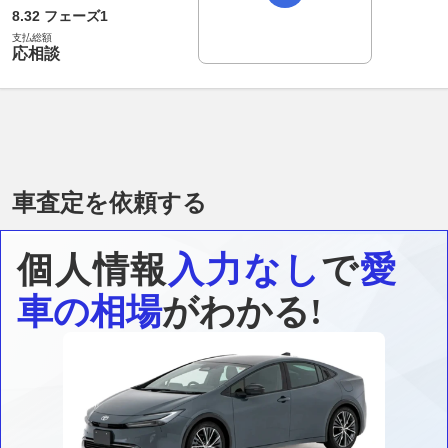
8.32 フェーズ1
支払総額
応相談
車査定を依頼する
個人情報
入力なし
で
愛
車の相場
がわかる!