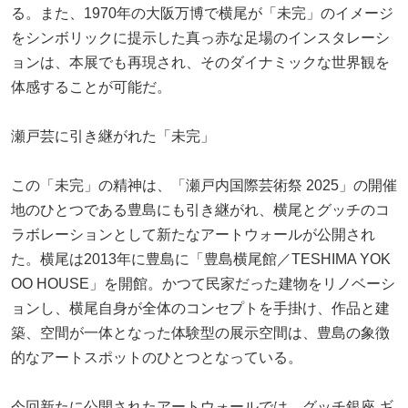
る。また、1970年の大阪万博で横尾が「未完」のイメージ
をシンボリックに提示した真っ赤な足場のインスタレーシ
ョンは、本展でも再現され、そのダイナミックな世界観を
体感することが可能だ。
瀬戸芸に引き継がれた「未完」
この「未完」の精神は、「瀬戸内国際芸術祭 2025」の開催
地のひとつである豊島にも引き継がれ、横尾とグッチのコ
ラボレーションとして新たなアートウォールが公開され
た。横尾は2013年に豊島に「豊島横尾館／TESHIMA YOK
OO HOUSE」を開館。かつて民家だった建物をリノベーシ
ョンし、横尾自身が全体のコンセプトを手掛け、作品と建
築、空間が一体となった体験型の展示空間は、豊島の象徴
的なアートスポットのひとつとなっている。
今回新たに公開されたアートウォールでは、グッチ銀座 ギ