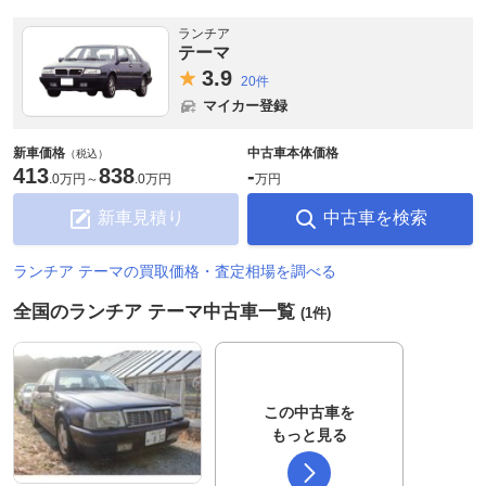
ランチア
テーマ
3.
9
20件
マイカー登録
新車価格
中古車本体価格
（税込）
413
838
-
.
0万円
～
.
0万円
万円
新車見積り
中古車を検索
ランチア テーマの買取価格・査定相場を調べる
全国のランチア テーマ中古車一覧
(1件)
この中古車を
もっと見る