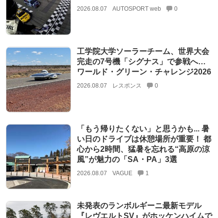
2026.08.07
AUTOSPORT web
0
工学院大学ソーラーチーム、世界大会
完走の7号機「シグナス」で参戦へ…
ワールド・グリーン・チャレンジ2026
2026.08.07
レスポンス
0
「もう帰りたくない」と思うかも... 暑
い日のドライブは休憩場所が重要！ 都
心から2時間、猛暑を忘れる“高原の涼
風”が魅力の「SA・PA」3選
2026.08.07
VAGUE
1
未発表のランボルギーニ最新モデル
『レヴエルトSV』がホッケンハイムで