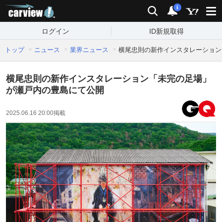
carview!
検索
通知
i
ログイン
ID新規取得
トップ
ニュース
業界ニュース
横尾忠則の新作インスタレーション
横尾忠則の新作インスタレーション「未完の足場」
が瀬戸内の豊島にて公開
2025.06.16 20:00
掲載