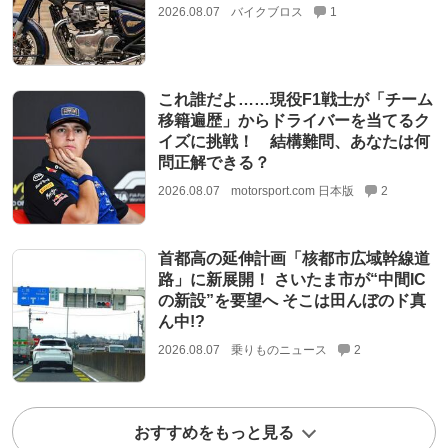
2026.08.07
バイクブロス
1
これ誰だよ……現役F1戦士が「チーム
移籍遍歴」からドライバーを当てるク
イズに挑戦！ 結構難問、あなたは何
問正解できる？
2026.08.07
motorsport.com 日本版
2
首都高の延伸計画「核都市広域幹線道
路」に新展開！ さいたま市が“中間IC
の新設”を要望へ そこは田んぼのド真
ん中!?
2026.08.07
乗りものニュース
2
おすすめをもっと見る