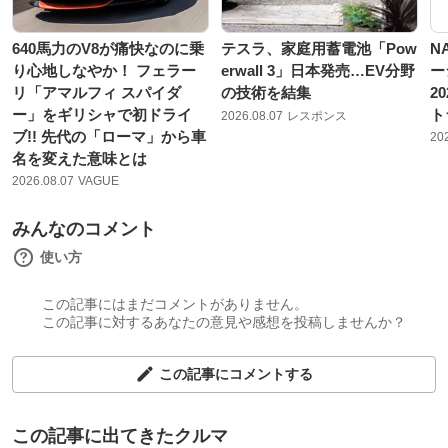
640馬力のV8が痛快なのに乗
テスラ、家庭用蓄電池「Pow
N
り心地しなやか！ フェラー
erwall 3」日本発売…EV分野
ー
リ「アマルフィ スパイダ
の技術を結集
2
ー」をギリシャで初ドライ
ト
2026.08.07
レスポンス
ブ!! 先代の「ローマ」から車
20
名を変えた意味とは
2026.08.07
VAGUE
みんなのコメント
使い方
この記事にはまだコメントがありません。
この記事に対するあなたの意見や感想を投稿しませんか？
この記事にコメントする
この記事に出てきたクルマ