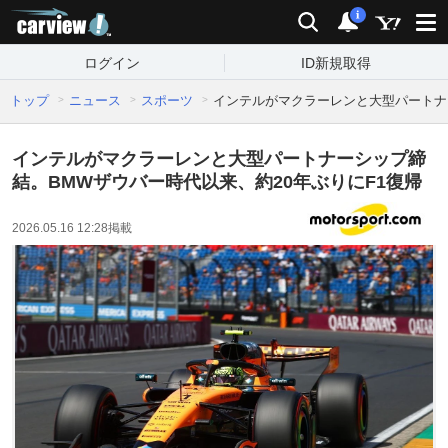
carview!
検索
通知
i
ログイン
ID新規取得
トップ
ニュース
スポーツ
インテルがマクラーレンと大型パートナ
インテルがマクラーレンと大型パートナーシップ締
結。BMWザウバー時代以来、約20年ぶりにF1復帰
2026.05.16 12:28
掲載