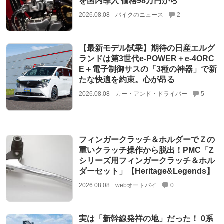
を国内導入 価格98万円から
2026.08.08
バイクのニュース
2
【最新モデル試乗】期待の日産エルグ
ランドは第3世代e-POWER＋e-4ORC
E＋電子制御サスの「3種の神器」で新
たな快適を約束。心が昂る
2026.08.08
カー・アンド・ドライバー
5
フィンガークラッチ＆ホルダーでＺの
重いクラッチ操作から脱出！PMC「Z
シリーズ用フィンガークラッチ＆ホル
ダーセット」【Heritage&Legends】
2026.08.08
webオートバイ
0
実は「新幹線発祥の地」だった！ 0系