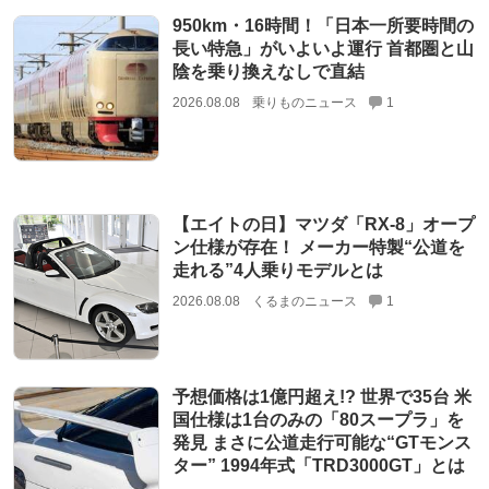
950km・16時間！「日本一所要時間の
長い特急」がいよいよ運行 首都圏と山
陰を乗り換えなしで直結
2026.08.08
乗りものニュース
1
【エイトの日】マツダ「RX-8」オープ
ン仕様が存在！ メーカー特製“公道を
走れる”4人乗りモデルとは
2026.08.08
くるまのニュース
1
予想価格は1億円超え!? 世界で35台 米
国仕様は1台のみの「80スープラ」を
発見 まさに公道走行可能な“GTモンス
ター” 1994年式「TRD3000GT」とは