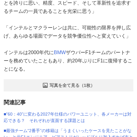
とを誇りに思い、精度、スピード、そして革新性を追求す
るチームの一員であることを光栄に思う」
「インテルとマクラーレンは共に、可能性の限界を押し広
げ、あらゆる場面でデータを競争優位性へと変えていく」
インテルは2000年代に
BMW
ザウバーF1チームのパートナ
ーを務めていたこともあり、約20年ぶりにF1に復帰するこ
とになる。
写真を全て見る（1枚）
関連記事
■”60：40”に変わる2027年仕様のパワーユニット、各メーカーは対
応できる？ それぞれが直面する課題とは
■最強チーム“2番手”の移籍は「うまくいったケースを見たことがな
い」と元F1エンジニア。ピアストリがレッドブルに加入すれば吉と