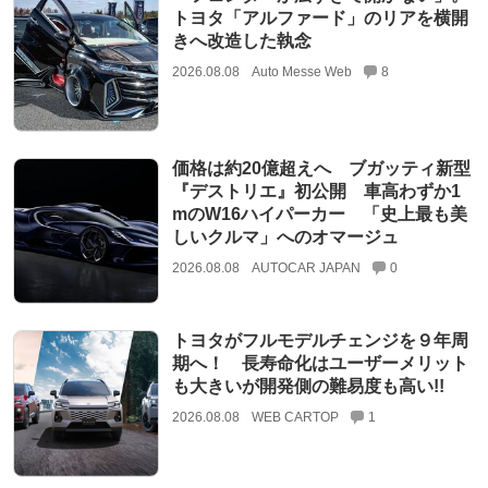
トヨタ「アルファード」のリアを横開
きへ改造した執念
2026.08.08
Auto Messe Web
8
価格は約20億超えへ ブガッティ新型
『デストリエ』初公開 車高わずか1
mのW16ハイパーカー 「史上最も美
しいクルマ」へのオマージュ
2026.08.08
AUTOCAR JAPAN
0
トヨタがフルモデルチェンジを９年周
期へ！ 長寿命化はユーザーメリット
も大きいが開発側の難易度も高い!!
2026.08.08
WEB CARTOP
1