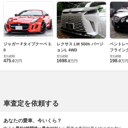
ジャガー Fタイプクーペ 3.
レクサス LM 500h バージ
ベントレ
0
ョンL 4WD
フライングス
支払総額
支払総額
支払総額
475
1698
198
.
0
.
0
.
0
万円
万円
万
車査定を依頼する
あなたの愛車、今いくら？