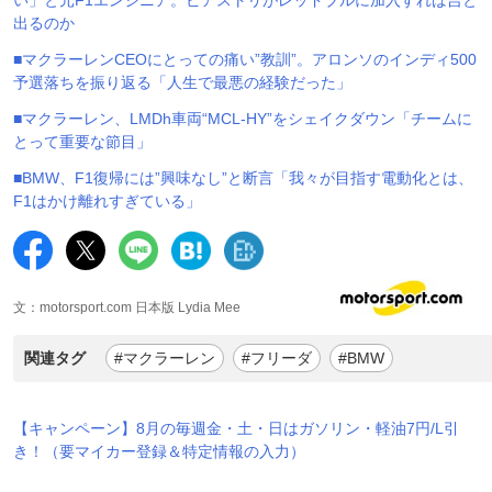
出るのか
■マクラーレンCEOにとっての痛い”教訓”。アロンソのインディ500
予選落ちを振り返る「人生で最悪の経験だった」
■マクラーレン、LMDh車両“MCL-HY”をシェイクダウン「チームに
とって重要な節目」
■BMW、F1復帰には”興味なし”と断言「我々が目指す電動化とは、
F1はかけ離れすぎている」
文：motorsport.com 日本版 Lydia Mee
関連タグ
#マクラーレン
#フリーダ
#BMW
【キャンペーン】8月の毎週金・土・日はガソリン・軽油7円/L引
き！（要マイカー登録＆特定情報の入力）