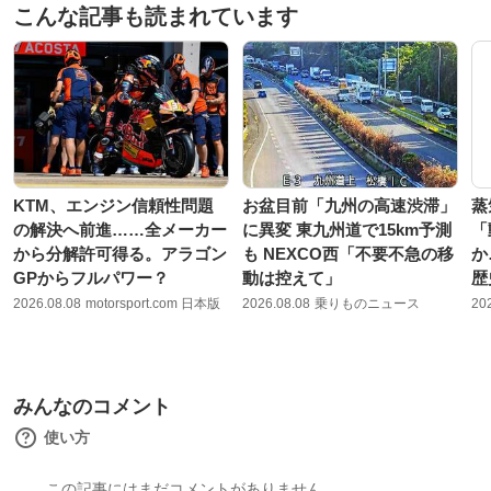
こんな記事も読まれています
KTM、エンジン信頼性問題
お盆目前「九州の高速渋滞」
蒸
の解決へ前進……全メーカー
に異変 東九州道で15km予測
「
から分解許可得る。アラゴン
も NEXCO西「不要不急の移
か
GPからフルパワー？
動は控えて」
歴
2026.08.08
motorsport.com 日本版
2026.08.08
乗りものニュース
20
みんなのコメント
使い方
この記事にはまだコメントがありません。