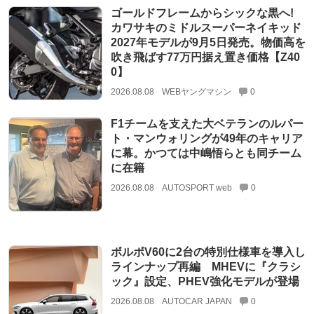
ゴールドフレームからシックな黒へ!
カワサキのミドルスーパーネイキッド
2027年モデルが9月5日発売。物価高を
吹き飛ばす77万円据え置き価格【Z40
0】
2026.08.08
WEBヤングマシン
0
F1チームを支えた大ベテランのルパー
ト・マンウォリングが49年のキャリア
に幕。かつては中嶋悟らとも同チーム
に在籍
2026.08.08
AUTOSPORT web
0
ボルボV60に2台の特別仕様車を導入し
ラインナップ再編 MHEVに『クラシ
ック』設定、PHEV強化モデルが登場
2026.08.08
AUTOCAR JAPAN
0