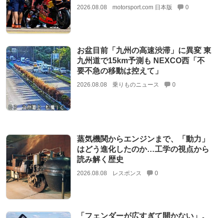
2026.08.08
motorsport.com 日本版
0
お盆目前「九州の高速渋滞」に異変 東
九州道で15km予測も NEXCO西「不
要不急の移動は控えて」
2026.08.08
乗りものニュース
0
蒸気機関からエンジンまで、「動力」
はどう進化したのか…工学の視点から
読み解く歴史
2026.08.08
レスポンス
0
「フェンダーが広すぎて開かない」。