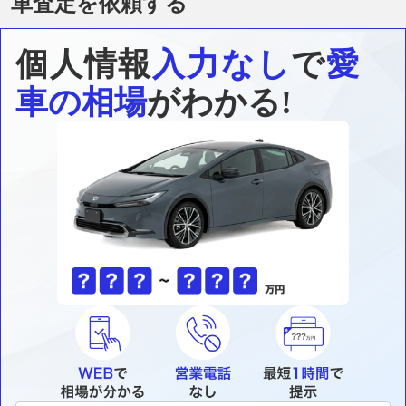
車査定を依頼する
個人情報
入力なし
で
愛
車の相場
がわかる!