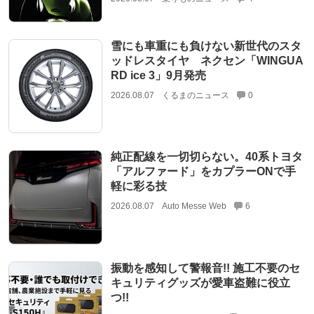
雪にも車重にも負けない新世代のスタ
ッドレスタイヤ ネクセン「WINGUA
RD ice 3」9月発売
2026.08.07
くるまのニュース
0
純正配線を一切切らない。40系トヨタ
「アルファード」をカプラーONで手
軽に彩る技
2026.08.07
Auto Messe Web
6
振動を感知して警報音!! 施工不要のセ
キュリティグッズが愛車盗難に役立
つ!!