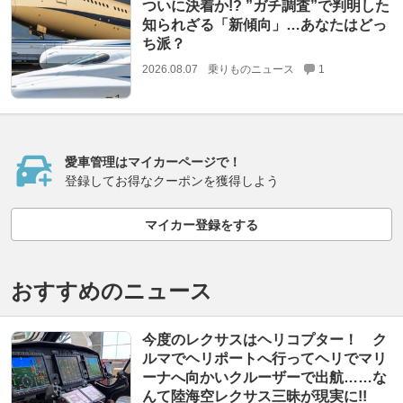
ついに決着か!? ”ガチ調査”で判明した
知られざる「新傾向」…あなたはどっ
ち派？
2026.08.07
乗りものニュース
1
愛車管理はマイカーページで！
登録してお得なクーポンを獲得しよう
マイカー登録をする
おすすめのニュース
今度のレクサスはヘリコプター！ ク
ルマでヘリポートへ行ってヘリでマリ
ーナへ向かいクルーザーで出航……な
んて陸海空レクサス三昧が現実に!!