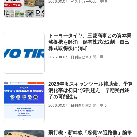
2026.08.07
ベストカーWeb
0
トーヨータイヤ、三菱商事との資本業
務提携を解消 保有株式は2割 自己
株式取得後に消却
2026.08.07
日刊自動車新聞
0
2026年度スキャンツール補助金、予算
消化率は初日で5割超え 早期受付終
了の可能性も
2026.08.07
日刊自動車新聞
0
飛行機・新幹線「窓側vs通路側」論争