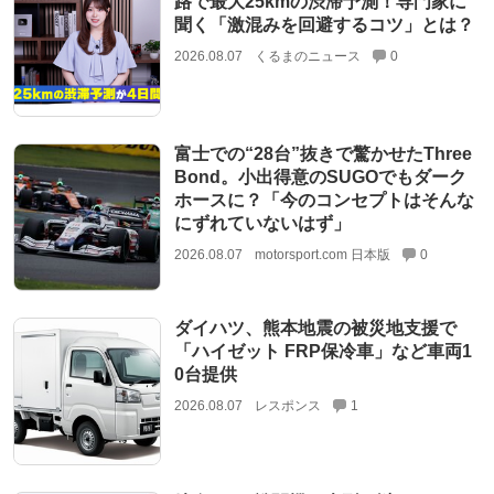
路で最大25kmの渋滞予測！専門家に
聞く「激混みを回避するコツ」とは？
2026.08.07
くるまのニュース
0
富士での“28台”抜きで驚かせたThree
Bond。小出得意のSUGOでもダーク
ホースに？「今のコンセプトはそんな
にずれていないはず」
2026.08.07
motorsport.com 日本版
0
ダイハツ、熊本地震の被災地支援で
「ハイゼット FRP保冷車」など車両1
0台提供
2026.08.07
レスポンス
1