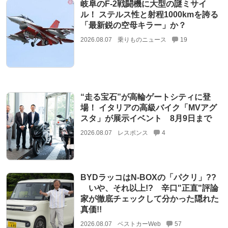
岐阜のF-2戦闘機に大型の謎ミサイ
ル！ ステルス性と射程1000kmを誇る
「最新鋭の空母キラー」か？
2026.08.07
乗りものニュース
19
“走る宝石”が高輪ゲートシティに登
場！ イタリアの高級バイク「MVアグ
スタ」が展示イベント 8月9日まで
2026.08.07
レスポンス
4
BYDラッコはN-BOXの「パクリ」??
いや、それ以上!? 辛口"正直"評論
家が徹底チェックして分かった隠れた
真価!!
2026.08.07
ベストカーWeb
57