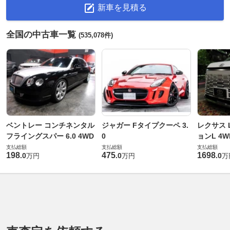
新車を見積る
全国の中古車一覧
(535,078件)
ベントレー コンチネンタル
ジャガー Fタイプクーペ 3.
レクサス L
フライングスパー 6.0 4WD
0
ョンL 4W
支払総額
支払総額
支払総額
198
475
1698
.
0
.
0
.
0
万円
万円
万