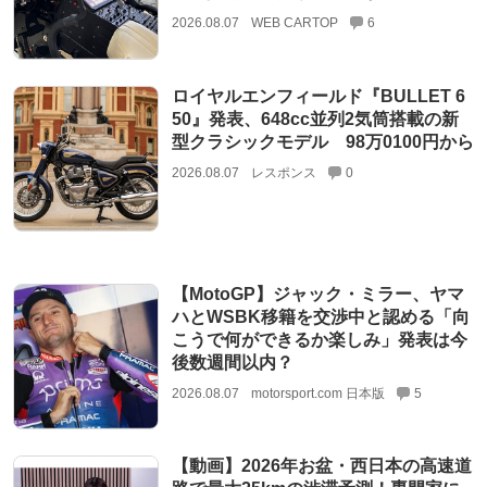
2026.08.07
WEB CARTOP
6
ロイヤルエンフィールド『BULLET 6
50』発表、648cc並列2気筒搭載の新
型クラシックモデル 98万0100円から
2026.08.07
レスポンス
0
【MotoGP】ジャック・ミラー、ヤマ
ハとWSBK移籍を交渉中と認める「向
こうで何ができるか楽しみ」発表は今
後数週間以内？
2026.08.07
motorsport.com 日本版
5
【動画】2026年お盆・西日本の高速道