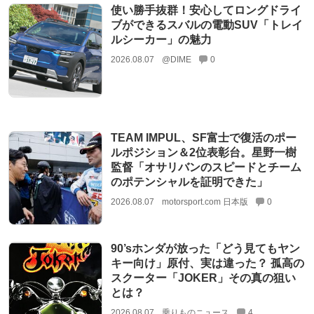
使い勝手抜群！安心してロングドライ
ブができるスバルの電動SUV「トレイ
ルシーカー」の魅力
2026.08.07
@DIME
0
TEAM IMPUL、SF富士で復活のポー
ルポジション＆2位表彰台。星野一樹
監督「オサリバンのスピードとチーム
のポテンシャルを証明できた」
2026.08.07
motorsport.com 日本版
0
90’sホンダが放った「どう見てもヤン
キー向け」原付、実は違った？ 孤高の
スクーター「JOKER」その真の狙い
とは？
2026.08.07
乗りものニュース
4