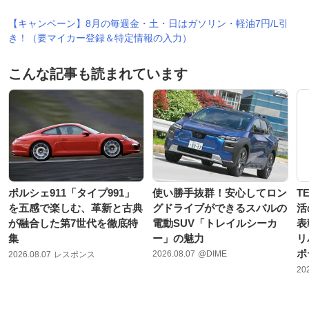
【キャンペーン】8月の毎週金・土・日はガソリン・軽油7円/L引
き！（要マイカー登録＆特定情報の入力）
こんな記事も読まれています
ポルシェ911「タイプ991」
使い勝手抜群！安心してロン
T
を五感で楽しむ、革新と古典
グドライブができるスバルの
活
が融合した第7世代を徹底特
電動SUV「トレイルシーカ
表
集
ー」の魅力
リ
ポ
2026.08.07
@DIME
2026.08.07
レスポンス
20