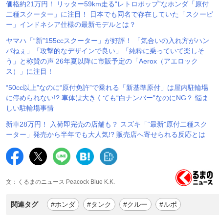
価格約21万円！ リッター59km走る“レトロポップ”なホンダ「原付
二種スクーター」に注目！ 日本でも同名で存在していた「スクーピ
ー」インドネシア仕様の最新モデルとは？
ヤマハ「“新”155ccスクーター」が好評！ 「気合いの入れ方がハン
パねぇ」「攻撃的なデザインで良い」「純粋に乗っていて楽しそ
う」と称賛の声 26年夏以降に市販予定の「Aerox（アエロック
ス）」に注目！
“50cc以上”なのに“原付免許”で乗れる「新基準原付」は屋内駐輪場
に停められない!? 車体は大きくても“白ナンバー”なのにNG？ 悩ま
しい駐輪場事情
新車28万円！ 入荷即完売の店舗も？ スズキ「“最新”原付二種スク
ーター」発売から半年でも大人気!? 販売店へ寄せられる反応とは
文：くるまのニュース Peacock Blue K.K.
関連タグ
#ホンダ
#タンク
#クルー
#ルポ