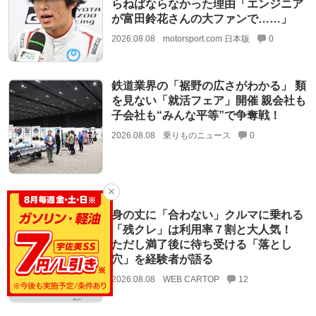
らねばならなかった理由「エンジニア
が富田鈴花さんの大ファンで……」
2026.08.08
motorsport.com 日本版
0
鉄道業界の「裾野の広さがわかる」 類
を見ない「就活フェア」開催 親会社も
子会社も“みんな平等”で争奪戦！
2026.08.08
乗りものニュース
0
身の丈に「合わない」クルマに乗れる
「残クレ」は利用率７割と大人気！
ただし満了後に待ち受ける「落とし
穴」を経験者が語る
2026.08.08
WEB CARTOP
12