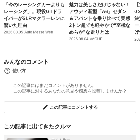
「今のレーシングカーよりも
魅力は美しさだけじゃない！
【
レーシング」。現役GTドラ
アウディ新型「A6」セダン
0
イバーがSLRマクラーレンに
＆アバントを乗り比べて実感
決
驚いた理由
2トン超でも軽やかで“至極な
ー
めらか”な走りとは
げ
2026.08.05
Auto Messe Web
2026.08.04
VAGUE
20
みんなのコメント
使い方
この記事にはまだコメントがありません。
この記事に対するあなたの意見や感想を投稿しませんか？
この記事にコメントする
この記事に出てきたクルマ
デイムラー