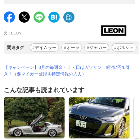
文：LEON
関連タグ
#デイムラー
#オーラ
#ジャガー
#ポルシェ
【キャンペーン】8月の毎週金・土・日はガソリン・軽油7円/L引
き！（要マイカー登録＆特定情報の入力）
こんな記事も読まれています