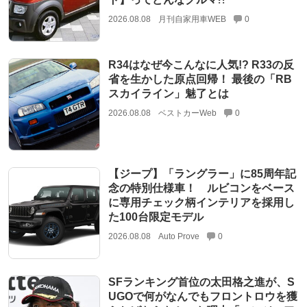
2026.08.08
月刊自家用車WEB
0
R34はなぜ今こんなに人気!? R33の反
省を生かした原点回帰！ 最後の「RB
スカイライン」魅了とは
2026.08.08
ベストカーWeb
0
【ジープ】「ラングラー」に85周年記
念の特別仕様車！ ルビコンをベース
に専用チェック柄インテリアを採用し
た100台限定モデル
2026.08.08
Auto Prove
0
SFランキング首位の太田格之進が、S
UGOで何がなんでもフロントロウを獲