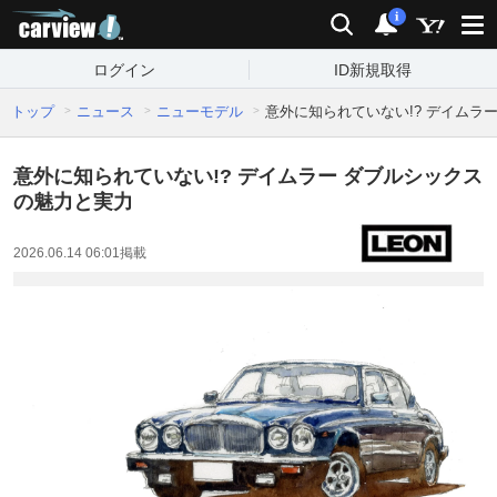
carview!
検索
通知
i
ログイン
ID新規取得
トップ
ニュース
ニューモデル
意外に知られていない!? デイムラ
意外に知られていない!? デイムラー ダブルシックス
の魅力と実力
2026.06.14 06:01
掲載