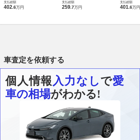
支払総額
支払総額
支払総額
402
259
401
.
6
.
7
.
6
万円
万円
万
車査定を依頼する
個人情報
入力なし
で
愛
車の相場
がわかる!