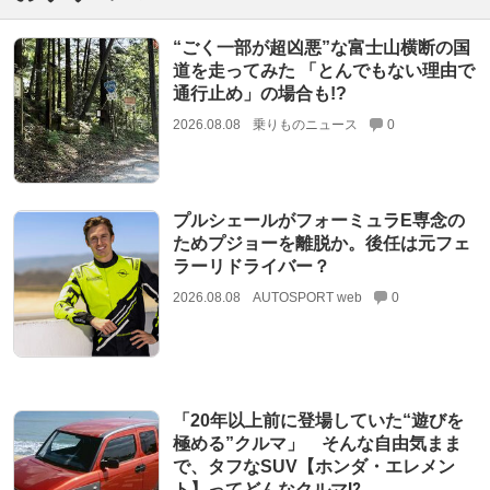
“ごく一部が超凶悪”な富士山横断の国
道を走ってみた 「とんでもない理由で
通行止め」の場合も!?
2026.08.08
乗りものニュース
0
プルシェールがフォーミュラE専念の
ためプジョーを離脱か。後任は元フェ
ラーリドライバー？
2026.08.08
AUTOSPORT web
0
「20年以上前に登場していた“遊びを
極める”クルマ」 そんな自由気まま
で、タフなSUV【ホンダ・エレメン
ト】ってどんなクルマ⁉︎