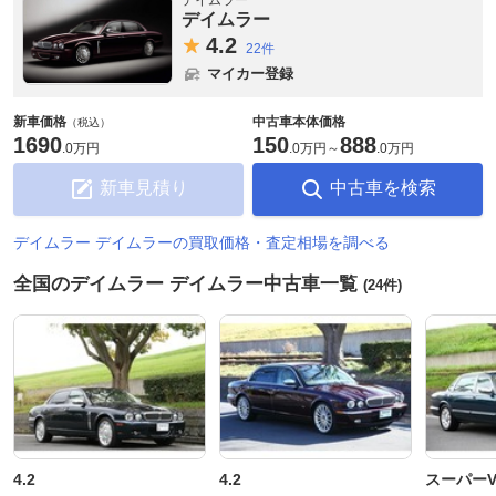
デイムラー
4.
2
22件
マイカー登録
新車価格
中古車本体価格
（税込）
1690
150
888
.
0万円
.
0万円
～
.
0万円
新車見積り
中古車を検索
デイムラー デイムラーの買取価格・査定相場を調べる
全国のデイムラー デイムラー中古車一覧
(24件)
4.2
4.2
スーパーV