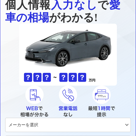
個人情報
入力なし
で
愛
車の相場
がわかる!