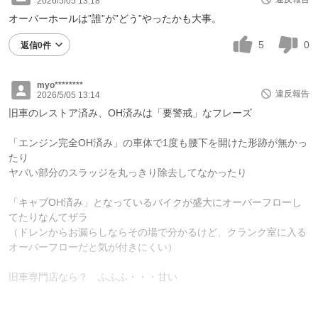
2026/5/05 13:18
オーバーホールは”誰”が”どう”やったかも大事。
5
0
返信0件
myo********
違反報告
2026/5/05 13:14
旧車のレストア済み、OH済みは「要警戒」なフレーズ
「エンジン完全OH済み」の車体で1度も腰下を開けた形跡が無かっ
たり
ヤバい部分のスラッジを丸っきり除去してなかったり
「キャブOH済み」となっているバイクが盛大にオーバーフローし
てたりなんてザラ
（ドレンからお漏らしならその場で分かるけど、クランク室に入る
オーバーフローだと気が付きにくい）
旧車専門店なら？ ふふふ・・・甘い