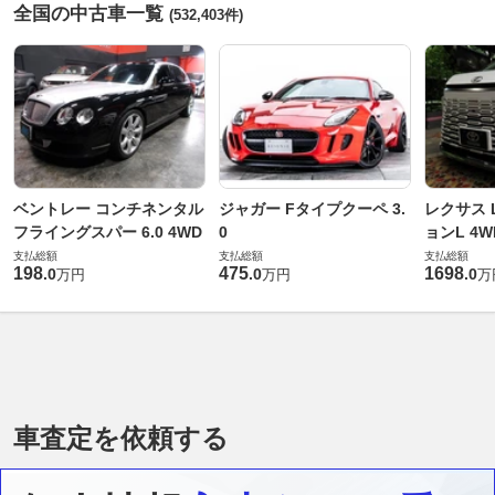
全国の中古車一覧
(532,403件)
ベントレー コンチネンタル
ジャガー Fタイプクーペ 3.
レクサス L
フライングスパー 6.0 4WD
0
ョンL 4W
支払総額
支払総額
支払総額
198
475
1698
.
0
.
0
.
0
万円
万円
万
車査定を依頼する