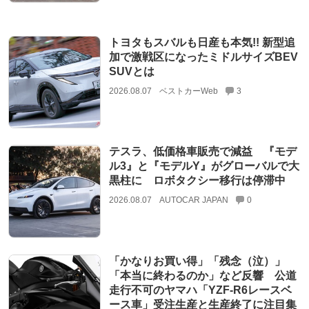
トヨタもスバルも日産も本気!! 新型追
加で激戦区になったミドルサイズBEV
SUVとは
2026.08.07
ベストカーWeb
3
テスラ、低価格車販売で減益 『モデ
ル3』と『モデルY』がグローバルで大
黒柱に ロボタクシー移行は停滞中
2026.08.07
AUTOCAR JAPAN
0
「かなりお買い得」「残念（泣）」
「本当に終わるのか」など反響 公道
走行不可のヤマハ「YZF-R6レースベ
ース車」受注生産と生産終了に注目集