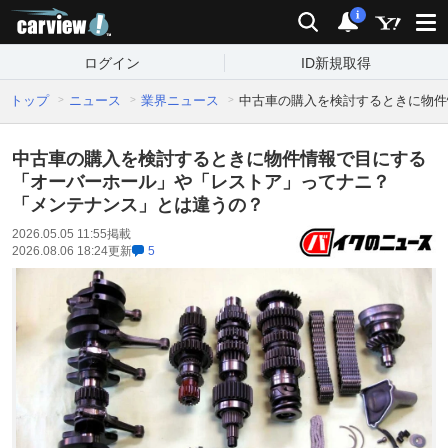
carview!
検索
通知
i
ログイン
ID新規取得
トップ
ニュース
業界ニュース
中古車の購入を検討するときに物件
中古車の購入を検討するときに物件情報で目にする
「オーバーホール」や「レストア」ってナニ？
「メンテナンス」とは違うの？
2026.05.05 11:55
掲載
2026.08.06 18:24
更新
5