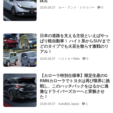
設定
2026.08.07
カー・アンド・ドライバー
0
日本の道路を支える主役といえばやっ
ぱり軽自動車！ ハイト系からSUVまで
どのタイプでも火花を散らす激戦のリ
アル！
2026.08.07
ベストカーWeb
0
【カローラ特別仕様車】限定生産のG
RMNカローラでトヨタは再び限界に挑
戦し、このハッチバックをはるかに過
激なドライバーズカーへと変貌させ
た！
2026.08.07
AutoBild Japan
1