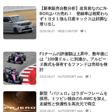
【新車販売台数分析】改良前なのにN-
BOXはバカ売れ！ 登録車は相変わら
ずトヨタ１強も日産キックスは好調な
滑り出し
2026.08.07
WEB CARTOP
3
F1チームの評価額は上昇中、数年後に
は「100億ドル」に到達か。アルピー
ヌ株式を保有するファンドは売却を検
討
2026.08.07
AUTOSPORT web
1
新型『パジェロ』はラダーフレームを
採用。ミツビシ独自のS-AWCを加え、
走破性と快適性を高次元で両立
2026.08.07
AUTOSPORT web
1