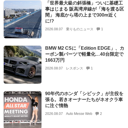
「世界最大級の斜張橋」ついに基礎工
事はじまる 阪高湾岸線が「海を渡る区
間」 海底から塔の上まで300m近く
に!?
2026.08.07
乗りものニュース
1
BMW M2 CSに「Edition EDGE」、カ
ーボン製パーツで軽量化…40台限定で
1663万円
2026.08.07
レスポンス
1
90年代のホンダ「シビック」が主役を
張る。若きオーナーたちがネオクラ車
に注ぐ情熱
2026.08.07
Auto Messe Web
2