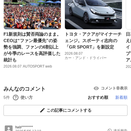
F1新規則は賛否両論のまま。
トヨタ・アクアがマイナーチ
日
CEOは“ファン最優先”の姿
ェンジ。スポーティ志向の
え
勢を強調、ファンの6割以上
「GR SPORT」を新設定
イ
が今季のレースを高評価した
プ
2026.08.07
カー・アンド・ドライバー
統計も
ア
2026.08.07
AUTOSPORT web
20
みんなのコメント
コメント非表示
5件
使い方
おすすめ順
新着順
この記事にコメントする
hab********
違反報告