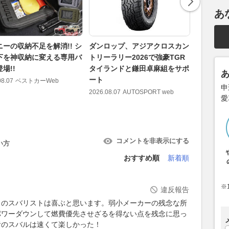
あ
ニーの収納不足を解消!! シ
ダンロップ、アジアクロスカン
マジカルレ
下を神収納に変える専用バ
トリーラリー2026で強豪TGR
09／SP
場!!
タイランドと鎌田卓麻組をサポ
ード」が
ート
08.07
ベストカーWeb
2026.08.07
申
2026.08.07
AUTOSPORT web
愛
コメントを非表示にする
い方
おすすめ順
新着順
※
違反報告
くのスバリストは喜ぶと思います。弱小メーカーの残念な所
パワーダウンして燃費優先させざるを得ない点を残念に思っ
昔のスバルは速くて楽しかった！