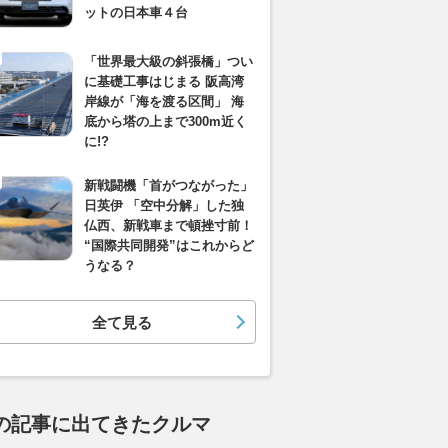
ットの日本車４台
「世界最大級の斜張橋」つい
に基礎工事はじまる 阪高湾
岸線が「海を渡る区間」 海
底から塔の上まで300m近く
に!?
新戦闘機「首がつながった」
日英伊 「空中分解」した独
仏西、新戦車まで頓挫寸前！
“国際共同開発”はこれからど
うなる？
全て見る
の記事に出てきたクルマ