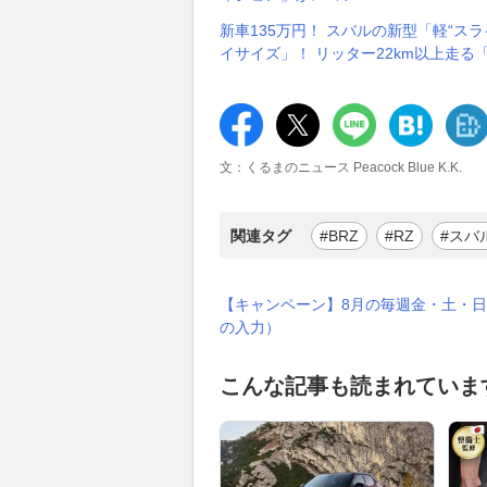
新車135万円！ スバルの新型「軽“ス
イサイズ」！ リッター22km以上走る
文：くるまのニュース Peacock Blue K.K.
関連タグ
#BRZ
#RZ
#スバ
【キャンペーン】8月の毎週金・土・日
の入力）
こんな記事も読まれていま