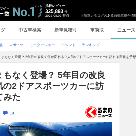
掲載レビュー
325,893
件
時点
※新車カタログのある自動車総合情報
2026.08.07
ログ
中古車検索
新車見積り
車買取
ニュース
品
スポーツ
モーターショー
イベント
ランキング
」まもなく登場？ 5年目の改良で何が変わる？人気の2ドアスポーツカーに訪れる変化を予
まもなく登場？ 5年目の改良
気の2ドアスポーツカーに訪
てみた
新
18