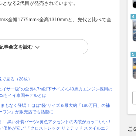
デルとなる2代目が発売されています。
m×全幅1775mm×全高1310mmと、先代と比べて全
記事全文を読む
像で見る（26枚）
チェイサー級”の全長4.7m以下サイズ×140馬力エンジン採用の
RSもイイ泰国モデルとは
まもなく登場！ ほぼ“軽”サイズ＆最大約「180万円」の補
ーパーワン」が販売店でも話題に
目！ 黒い外装パーツ×黄色アクセントの内装がカッコいい！
こ
“価格が安い”「クロストレック リミテッド スタイルエデ