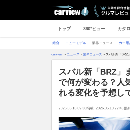
トップ
360°ビュー
カタ
総合
ニューモデル
業界ニュース
カー用
carview!
>
ニュース
>
業界ニュース
>
スバル新「BRZ
スバル新「BRZ」
で何が変わる？人
れる変化を予想し
2026.05.10 09:30
掲載
2026.05.10 22:48
更