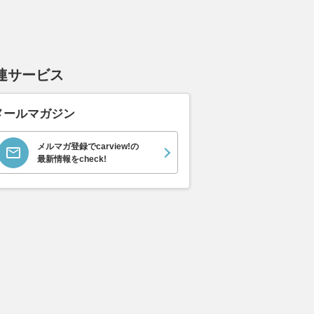
連サービス
メールマガジン
メルマガ登録でcarview!の
最新情報をcheck!