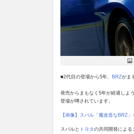
■2代目の登場から5年、
BRZ
がま
発売からまもなく5年が経過しよ
登場が噂されています。
【画像】スバル「魔改造なBRZ」
スバルと
トヨタ
の共同開発による