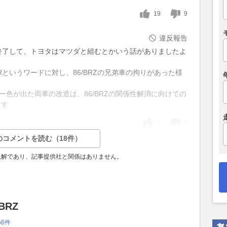
19
9
違反報告
は終了して、トヨタはマツダと組むとかいう話がありましたよ
FRというワードに対し、86/BRZの兄弟車の拘りがあった様
ー色が出た両車の改造は、86/BRZの関係性解消に向けての
ます
2
0
のコメントを読む（18件）
見解であり、記事提供社と関係はありません。
BRZ
56件