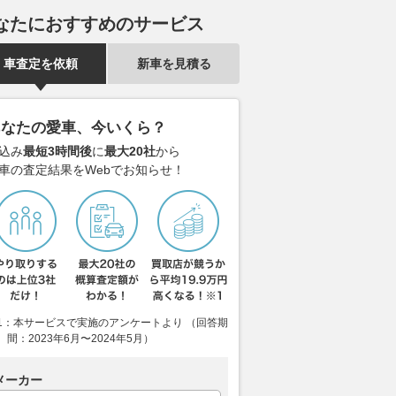
なたにおすすめのサービス
車査定を依頼
新車を見積る
ーシングから MT-
【MotoGP】ベッツェッキ、復
お盆休みの高
（24）用「フレームガ
帰戦イギリスGPでの苦戦を覚
混み!! 中央道
登場！
悟「身体は100％じゃない。好
滞予測！ 快
あなたの愛車、今いくら？
成績の可能性は低い」
に「絶対走っ
バイクブロス
込み
最短3時間後
に
最大20社
から
帯はいつ？
2026.08.07
motorsport.com 日本版
車の査定結果をWebでお知らせ！
2026.08.07
ベス
1：本サービスで実施のアンケートより （回答期
間：2023年6月〜2024年5月）
メーカー