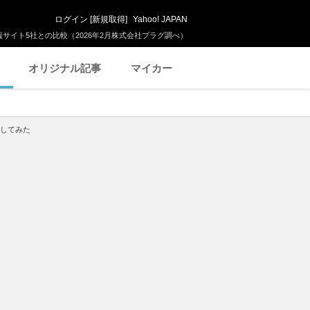
ログイン
[
新規取得
]
Yahoo! JAPAN
サイト5社との比較（2026年2月株式会社プラグ調べ）
オリジナル記事
マイカー
想してみた