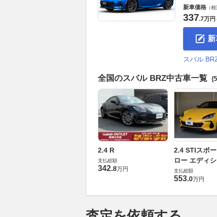
新車価格
（税
337
.
7万円
新
スバル B
全国のスバル BRZ中古車一覧
(
2.4 R
2.4 STIスポ
ロー エディ
支払総額
342
.
8
万円
支払総額
553
.
0
万円
査定を依頼する