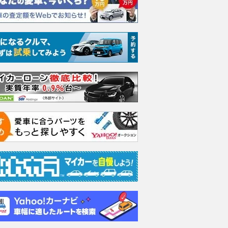
Iスポーツ タイ
2.4 S
2.4 R
2.4 
支払総額
支払総額
支払総額
338
.
339
.
431
.
8
8
3
万円
万円