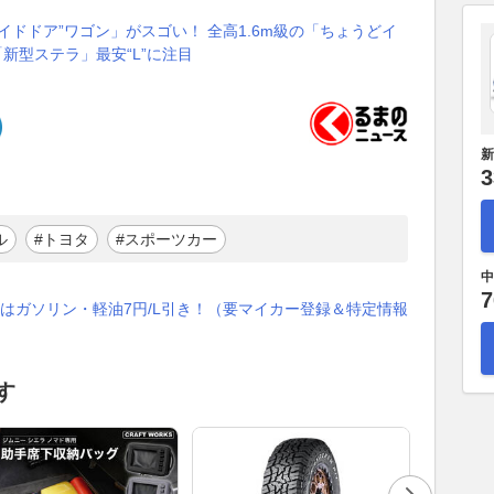
ライドドア”ワゴン」がスゴい！ 全高1.6m級の「ちょうどイ
「新型ステラ」最安“L”に注目
新
3
ル
#トヨタ
#スポーツカー
中
7
はガソリン・軽油7円/L引き！（要マイカー登録＆特定情報
す