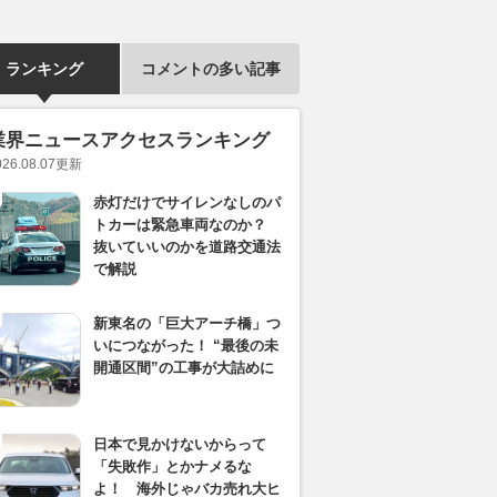
ランキング
コメントの多い記事
業界ニュースアクセスランキング
026.08.07
更新
赤灯だけでサイレンなしのパ
トカーは緊急車両なのか？
抜いていいのかを道路交通法
で解説
新東名の「巨大アーチ橋」つ
いにつながった！ “最後の未
開通区間”の工事が大詰めに
日本で見かけないからって
「失敗作」とかナメるな
よ！ 海外じゃバカ売れ大ヒ