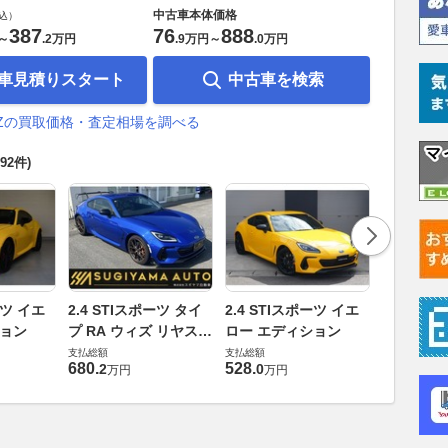
中古車本体価格
込）
387
76
888
～
.
2万円
.
9万円
～
.
0万円
車見積りスタート
中古車を検索
RZの買取価格・査定相場を調べる
592件)
2.4 ST
ーツ イエ
2.4 STIスポーツ タイ
2.4 STIスポーツ イエ
プ RA
ション
プ RA ウィズ リヤスポ
ロー エディション
支払総額
イラー
支払総額
支払総額
599
.
8
万円
680
.
528
.
2
0
万円
万円