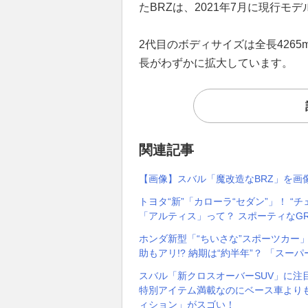
たBRZは、2021年7月に現行モ
2代目のボディサイズは全長4265m
長がわずかに拡大しています。
関連記事
【画像】スバル「魔改造なBRZ」を画
トヨタ“新”「カローラ“セダン”」！ “
「アルティス」って？ スポーティなG
ホンダ新型「“ちいさな”スポーツカー」
助もアリ!? 納期は“約半年”？ 「ス
スバル「新クロスオーバーSUV」に注
特別アイテム満載なのにベース車よりも
ィション」がスゴい！