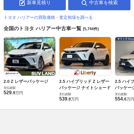
新車見積り
中古車を検索
トヨタ ハリアーの買取価格・査定相場を調べる
全国のトヨタ ハリアー中古車一覧
(5,744件)
2.0 Z レザーパッケージ
2.5 ハイブリッド Z レザー
2.5 ハイ
パッケージ ナイトシェード
パッケー
支払総額
529
.
9
万円
支払総額
支払総額
539
554
.
9
.
6
万円
万