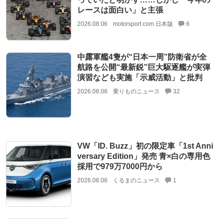
レースは面白い」と主張
2026.08.06
motorsport.com 日本版
6
中露軍艦4隻が“日本一周”防衛省が全
航路を公開“最新鋭”巨大駆逐艦が実弾
演習なども実施「示威活動」と批判
2026.08.06
乗りものニュース
32
VW「ID. Buzz」初の限定車「1st Anni
versary Edition」発売 青×白の専用色
採用で979万7000円から
2026.08.06
くるまのニュース
1