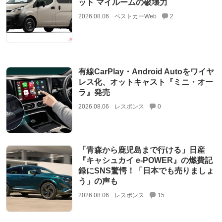
ット マイルームの破壊力
2026.08.06
ベストカーWeb
2
有線CarPlay・Android Autoをワイヤ
レス化、オットキャスト『ミニ・オー
ラ』発売
2026.08.06
レスポンス
0
「青森から鹿児島まで行ける」日産
『キャシュカイ e-POWER』の燃費記
録にSNS驚愕！「日本でも売りましょ
う」の声も
2026.08.06
レスポンス
15