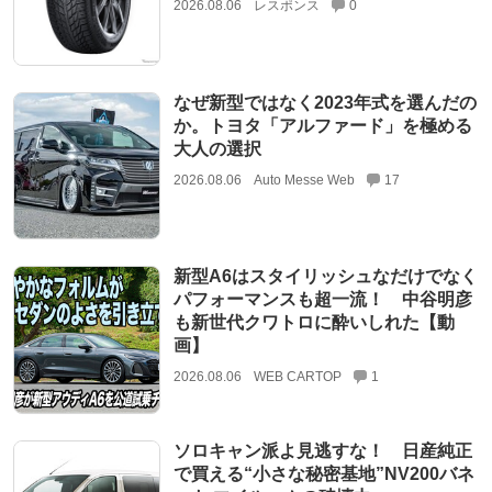
2026.08.06
レスポンス
0
なぜ新型ではなく2023年式を選んだの
か。トヨタ「アルファード」を極める
大人の選択
2026.08.06
Auto Messe Web
17
新型A6はスタイリッシュなだけでなく
パフォーマンスも超一流！ 中谷明彦
も新世代クワトロに酔いしれた【動
画】
2026.08.06
WEB CARTOP
1
ソロキャン派よ見逃すな！ 日産純正
で買える“小さな秘密基地”NV200バネ