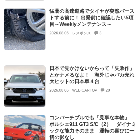
猛暑の高速道路でタイヤが突然バース
トする前に！ 出発前に確認したい5項
目～Weeklyメンテナンス～
2026.08.06
レスポンス
3
日本で見かけないからって「失敗作」
とかナメるなよ！ 海外じゃバカ売れ
大ヒットの日本車４台
2026.08.06
WEB CARTOP
20
コンバーチブルでも「見事な本物」
ポルシェ911 GT3 S/C（2） ダイナミ
ックな能力そのまま 運転の喜びに一
切の影なし