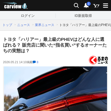
carview!
検索
通知
i
ログイン
ID新規取得
トップ
ニュース
業界ニュース
トヨタ「ハリアー」最上級のPHEV
トヨタ「ハリアー」最上級のPHEVはどんな人に選
ばれる？ 販売店に聞いた“指名買い”するオーナーた
ちの実態は？
2026.05.21 14:10
掲載
8