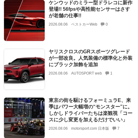
ケンウッドのミラー型ドラレコに新作
登場!! 56fpsや高性能センサーはさす
が老舗の仕事!!
2026.08.06
ベストカーWeb
0
ヤリスクロスのGRスポーツグレード
が一部改良。人気装備の標準化と外装
にブラック加飾を追加
2026.08.06
AUTOSPORT web
1
東京の街を駆けるフォーミュラE、来
季はパワー大幅増の“モンスター”に。
しかしドライバーたちは楽観視「コー
スに少し変更を加えるだけでいい」
2026.08.06
motorsport.com 日本版
7