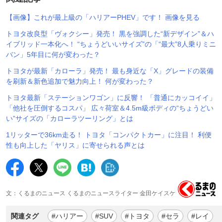
【画像】これが最上級の「ハリアーPHEV」です！ 画像を見る
トヨタ改良型「ヴォクシー」発売！ 黒を強調した“新デザイン”＆ハ
イブリッド一本化へ！ “ちょうどいいサイズ”の「“最大”8人乗りミニ
バン」5年目に何が変わった？
トヨタが最新「カローラ」発売！ 最も身近な「X」グレードの装備
を刷新＆新色追加で魅力向上！ 何が変わった？
トヨタ最新「ステーションワゴン」に反響！ 「普通にカッコイイ」
「他社を圧倒するコスパ」 広々荷室＆4.5m級ボディの“ちょうどい
い”サイズの「カローラツーリング」とは
1リッターで36km走る！ トヨタ「コンパクトカー」に注目！ 利便
性も向上した「ヤリス」に寄せられる声とは
文：くるまのニュース くるまのニュースライター 金田ケイスケ
関連タグ
#ハリアー
#SUV
#トヨタ
#セラ
#レイ