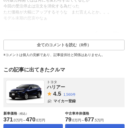
今回の受注停止は注文を消化する為だった
ただ価格が大幅にアップするそうな まだ言えんとか。。。
モデル末期の悲哀やなぁ
11
4
返信0件
全てのコメントを読む（8件）
※コメントは個人の見解であり、記事提供社と関係はありません。
この記事に出てきたクルマ
トヨタ
ハリアー
4.
5
1,560件
マイカー登録
新車価格
中古車本体価格
（税込）
371
470
79
677
.
0万円
～
.
0万円
.
0万円
～
.
5万円