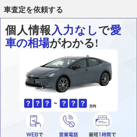
車査定を依頼する
個人情報
入力なし
で
愛
車の相場
がわかる!