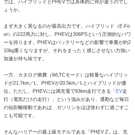
では、ハイブリッドとPHEVでは具体的に何が違うのでし
ょうか。
まず大きく異なるのが最高出力です。ハイブリッド（E-Fo
ur）の222馬力に対し、PHEVは306PSという圧倒的なパワ
ーを誇ります。PHEVはバッテリーなどの影響で車重が約2
10kg重くなりますが、それをまったく感じさせない力強い
加速が持ち味です。
一方、カタログ燃費（WLTCモード）は軽量なハイブリッ
ドが21.7km／L、PHEVが20.5km／Lとハイブリッドが優
位。ただし、PHEVには満充電で93km走行できる「
EV
走
行（電気だけの走行）」という強みがあり、通勤など毎日
の短距離移動であれば、ガソリンをほぼ使わずに過ごすこ
とも可能です。
そんなハリアーの最上級モデルである「PHEV Z」は、充