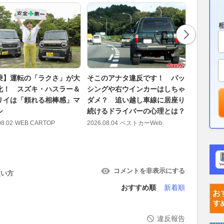
乗】運転の「ラクさ」が大
そこのアナタ違反です！ パッ
自転車は
化！ スズキ・ハスラー＆
シングや右ウインカーはしちゃ
ン!! “
リイは「頼れる相棒感」マ
ダメ？ 追い越し車線に居座り
れない!
シ
続けるドライバーの心理とは？
対象に
08.02
WEB CARTOP
2026.08.04
ベストカーWeb
2026.08.02
コメントを非表示にする
使い方
おすすめ順
新着順
違反報告