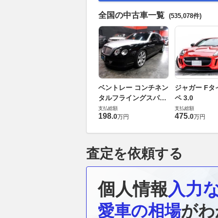
全国の中古車一覧
(535,078件)
ベントレー コンチネン
ジャガー Fタ
タルフライングスパー
ペ 3.0
6.0 4WD
支払総額
支払総額
198
.
475
.
0
0
万円
万円
査定を依頼する
個人情報
入力
愛車の相場
がわ