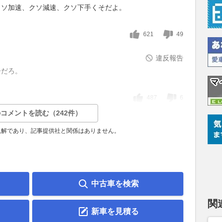
クソ加速、クソ減速、クソ下手くそだよ。
621
49
違反報告
ーだろ。
487
6
コメントを読む（242件）
見解であり、記事提供社と関係はありません。
中古車を検索
関
新車を見積る