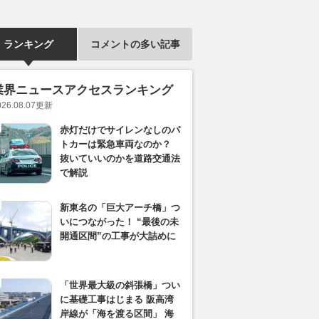
ランキング
コメントの多い記事
業界ニュースアクセスランキング
026.08.07
更新
赤灯だけでサイレンなしのパ
トカーは緊急車両なのか？
抜いていいのかを道路交通法
で解説
新東名の「巨大アーチ橋」つ
いにつながった！ “最後の未
開通区間”の工事が大詰めに
「世界最大級の斜張橋」つい
に基礎工事はじまる 阪高湾
岸線が「海を渡る区間」 海