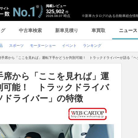
掲載レビュー
325,902
件
時点
※新車カタログのある自動車総合情報
2026.08.07
ログ
中古車検索
新車見積り
車買取
ニュース
品
スポーツ
モーターショー
イベント
ランキング
助手席から「ここを見れば」運転下手かどうか判別可能！ トラックドライバーが語る「ヘ
手席から「ここを見れば」運
別可能！ トラックドライバ
ソドライバー」の特徴