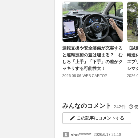
運転支援や安全装備が充実する
【試
と運転技術の差は埋まる？ む
幅進
しろ「上手」「下手」の差がク
エブ
ッキリする可能性大！
シマ
2026.08.06
WEB CARTOP
2026.
みんなのコメント
242件
この記事にコメントする
sho********
2026/6/17 21:10