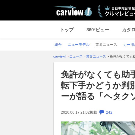
トップ
360°ビュー
カタ
総合
ニューモデル
業界ニュース
カー用
carview!
>
ニュース
>
業界ニュース
>
免許がなくても
免許がなくても助
転下手かどうか判
ーが語る「ヘタク
2026.06.17 21:02
掲載
242