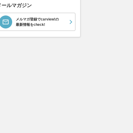
メールマガジン
メルマガ登録でcarview!の
最新情報をcheck!
エヴォーラ
ホンダ NSX 3.0
ロールスロイス ゴース
日産 
ラ
ト ロールスロイス ゴ
ック 
支払総額
898
.
0
万円
ースト(第1世代 / RR4)
支払総額
支払総額
905
.
220
.
1
0
万円