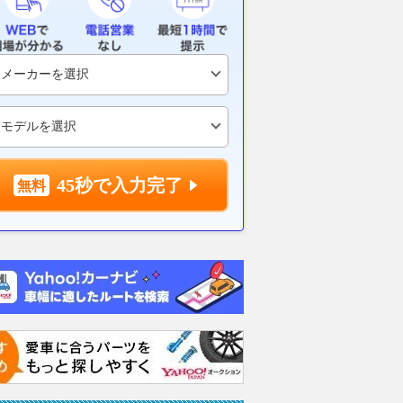
「二段階右折」がキホ
普通車顔負けの装備と走りでフ
【試乗】BEV
知らなった”じゃすまさ
ァーストカー化した軽自動
貴重なディー
? 違反は「青切符」の
車！ 最新ターボ＆EVモデル
のセダン！ 
45秒で入力完了
６台の通信簿
「新型アウデ
おいて現実的
バイクのニュース
2026.08.03
WEB CARTOP
注目!!
2026.08.06
WEB