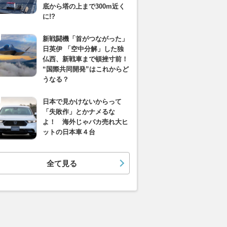
底から塔の上まで300m近く
に!?
新戦闘機「首がつながった」
日英伊 「空中分解」した独
仏西、新戦車まで頓挫寸前！
“国際共同開発”はこれからど
うなる？
日本で見かけないからって
「失敗作」とかナメるな
よ！ 海外じゃバカ売れ大ヒ
ットの日本車４台
全て見る