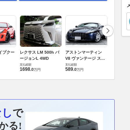
ロータス 
イプクー
レクサス LM 500h バ
アストンマーティン
エヴォー
ージョンL 4WD
V8 ヴァンテージ スポ
支払総額
ーツシフト
支払総額
支払総額
448
.
0
万円
1698
.
589
.
0
0
万円
万円
なし
で
かる!