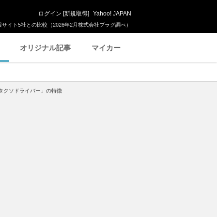
ログイン
[
新規取得
]
Yahoo! JAPAN
サイト5社との比較（2026年2月株式会社プラグ調べ）
オリジナル記事
マイカー
タクソドライバー」の特徴