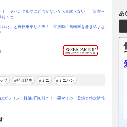
い！ ヤバいクルマに近づかないから事故らない！ 近寄ら
あ
手段４つ
された」と自転車乗りの声！ 左折時に自転車を巻き込まな
？
ップ
#軽自動車
#ミニ
#ミニバン
はガソリン・軽油7円/L引き！（要マイカー登録＆特定情報
す